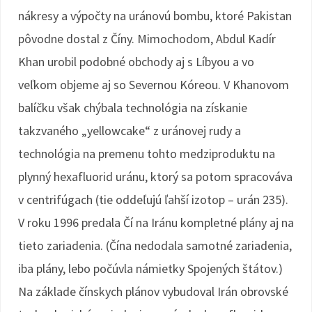
nákresy a výpočty na uránovú bombu, ktoré Pakistan
pôvodne dostal z Číny. Mimochodom, Abdul Kadír
Khan urobil podobné obchody aj s Líbyou a vo
veľkom objeme aj so Severnou Kóreou. V Khanovom
balíčku však chýbala technológia na získanie
takzvaného „yellowcake“ z uránovej rudy a
technológia na premenu tohto medziproduktu na
plynný hexafluorid uránu, ktorý sa potom spracováva
v centrifúgach (tie oddeľujú ľahší izotop – urán 235).
V roku 1996 predala Čí na Iránu kompletné plány aj na
tieto zariadenia. (Čína nedodala samotné zariadenia,
iba plány, lebo počúvla námietky Spojených štátov.)
Na základe čínskych plánov vybudoval Irán obrovské