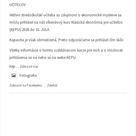
UČITEĽOV
Aktívni stredoškolskí učitelia so záujmom o ekonomické myslenie sa
môžu prihlásiť na náš víkendový kurz Klasická ekonómia pre učiteľov
(KEPU) 2026 do 31. JÚLA.
Kapacita je však obmedzená. Preto odporúčame sa prihlásiť čím skôr.
Všetky informácie o tomto vzdelávacom kurze pre nich a o možnosti
prihlásenia sa na neho sú na webe KEPU:
kep
...
Zobraziť viac
Fotografia
Zobraziť na Facebooku
·
Zdieľať