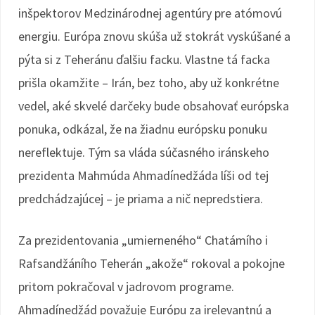
inšpektorov Medzinárodnej agentúry pre atómovú
energiu. Európa znovu skúša už stokrát vyskúšané a
pýta si z Teheránu ďalšiu facku. Vlastne tá facka
prišla okamžite – Irán, bez toho, aby už konkrétne
vedel, aké skvelé darčeky bude obsahovať európska
ponuka, odkázal, že na žiadnu európsku ponuku
nereflektuje. Tým sa vláda súčasného iránskeho
prezidenta Mahmúda Ahmadínedžáda líši od tej
predchádzajúcej – je priama a nič nepredstiera.
Za prezidentovania „umierneného“ Chatámího i
Rafsandžáního Teherán „akože“ rokoval a pokojne
pritom pokračoval v jadrovom programe.
Ahmadínedžád považuje Európu za irelevantnú a