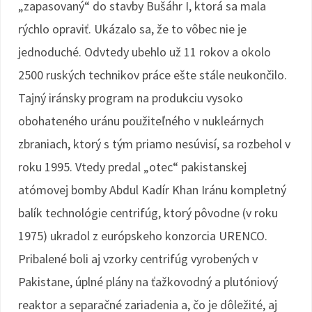
„zapasovaný“ do stavby Bušáhr I, ktorá sa mala
rýchlo opraviť. Ukázalo sa, že to vôbec nie je
jednoduché. Odvtedy ubehlo už 11 rokov a okolo
2500 ruských technikov práce ešte stále neukončilo.
Tajný iránsky program na produkciu vysoko
obohateného uránu použiteľného v nukleárnych
zbraniach, ktorý s tým priamo nesúvisí, sa rozbehol v
roku 1995. Vtedy predal „otec“ pakistanskej
atómovej bomby Abdul Kadír Khan Iránu kompletný
balík technológie centrifúg, ktorý pôvodne (v roku
1975) ukradol z európskeho konzorcia URENCO.
Pribalené boli aj vzorky centrifúg vyrobených v
Pakistane, úplné plány na ťažkovodný a plutóniový
reaktor a separačné zariadenia a, čo je dôležité, aj