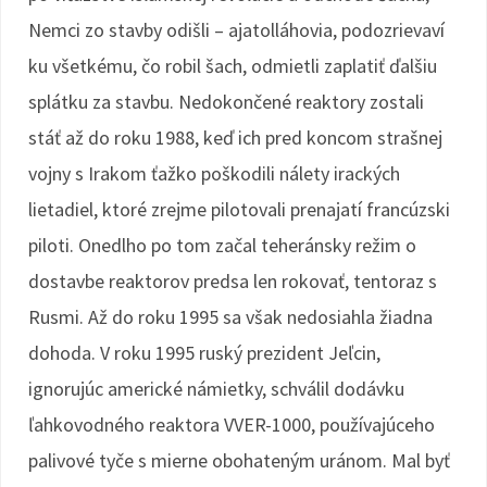
Nemci zo stavby odišli – ajatolláhovia, podozrievaví
ku všetkému, čo robil šach, odmietli zaplatiť ďalšiu
splátku za stavbu. Nedokončené reaktory zostali
stáť až do roku 1988, keď ich pred koncom strašnej
vojny s Irakom ťažko poškodili nálety irackých
lietadiel, ktoré zrejme pilotovali prenajatí francúzski
piloti. Onedlho po tom začal teheránsky režim o
dostavbe reaktorov predsa len rokovať, tentoraz s
Rusmi. Až do roku 1995 sa však nedosiahla žiadna
dohoda. V roku 1995 ruský prezident Jeľcin,
ignorujúc americké námietky, schválil dodávku
ľahkovodného reaktora VVER-1000, používajúceho
palivové tyče s mierne obohateným uránom. Mal byť