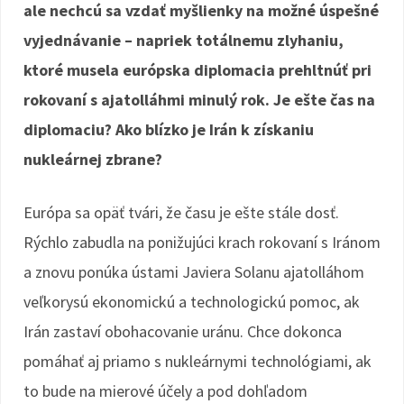
ale nechcú sa vzdať myšlienky na možné úspešné
vyjednávanie – napriek totálnemu zlyhaniu,
ktoré musela európska diplomacia prehltnúť pri
rokovaní s ajatolláhmi minulý rok. Je ešte čas na
diplomaciu? Ako blízko je Irán k získaniu
nukleárnej zbrane?
Európa sa opäť tvári, že času je ešte stále dosť.
Rýchlo zabudla na ponižujúci krach rokovaní s Iránom
a znovu ponúka ústami Javiera Solanu ajatolláhom
veľkorysú ekonomickú a technologickú pomoc, ak
Irán zastaví obohacovanie uránu. Chce dokonca
pomáhať aj priamo s nukleárnymi technológiami, ak
to bude na mierové účely a pod dohľadom