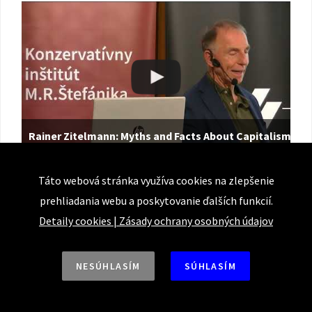
Rainer Zitelmann: Myths and Facts About Capitalism
KI organizoval ďalšiu z cyklu prednášok CEQLS, tentoraz bol naším
Táto webová stránka využíva cookies na zlepšenie
hosťom Rainer Zitelmann, historik, sociológ a autor be…
prehliadania webu a poskytovanie ďalších funkcií.
Detaily cookies
|
Zásady ochrany osobných údajov
NESÚHLASÍM
SÚHLASÍM