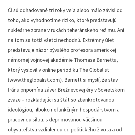
Či sú odhadované tri roky veľa alebo málo závisí od
toho, ako vyhodnotíme riziko, ktoré predstavujú
nukleárne zbrane v rukách teheránskeho režimu. Ani
na tom sa totiž všetci nezhodnú. Extrémny úlet
predstavuje názor bývalého profesora americkej
námornej vojnovej akadémie Thomasa Barnetta,
ktorý vyslovil v online periodiku The Globalist
(www.theglobalist.com). Barnett si myslí, že stav
Iránu pripomína záver Brežnevovej éry v Sovietskom
zväze – rozkladajúci sa štát so zbankrotovanou
ideológiou, hlboko nefunkčným hospodárstvom a
pracovnou silou, s deprimovanou väčšinou
obyvateľstva vzdialenou od politického života a od