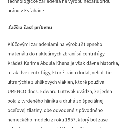
technologické zariadenia na výrobu hexafluoridu
uránu v Esfaháne.
.ťažšia časť príbehu
Kľúčovými zariadeniami na výrobu štiepneho
materiálu do nukleárnych zbraní sú centrifúgy.
Krádež Karima Abdula Khana je však dávna historka,
a tak dve centrifúgy, ktoré Iránu dodal, neboli tie
ultrarýchle z uhlíkových vlákien, ktoré používa
URENCO dnes. Edward Luttwak uvádza, že jedna
bola z tvrdeného hliníka a druhá zo špeciálnej
oceľovej zliatiny, obe odvodené z pôvodného
nemeckého modelu z roku 1957, ktorý bol zase