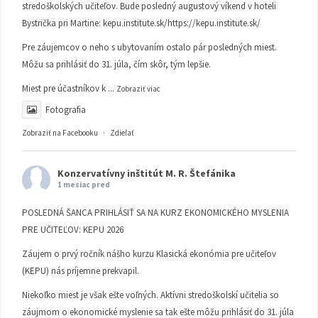
stredoškolských učiteľov. Bude posledný augustový víkend v hoteli
Bystrička pri Martine:
kepu.institute.sk/https://kepu.institute.sk/
Pre záujemcov o neho s ubytovaním ostalo pár posledných miest.
Môžu sa prihlásiť do 31. júla, čím skôr, tým lepšie.
Miest pre účastníkov k
...
Zobraziť viac
Fotografia
Zobraziť na Facebooku
·
Zdieľať
Konzervatívny inštitút M. R. Štefánika
1 mesiac pred
POSLEDNÁ ŠANCA PRIHLÁSIŤ SA NA KURZ EKONOMICKÉHO MYSLENIA
PRE UČITEĽOV: KEPU 2026
Záujem o prvý ročník nášho kurzu Klasická ekonómia pre učiteľov
(KEPU) nás príjemne prekvapil.
Niekoľko miest je však ešte voľných. Aktívni stredoškolskí učitelia so
záujmom o ekonomické myslenie sa tak ešte môžu prihlásiť do 31. júla