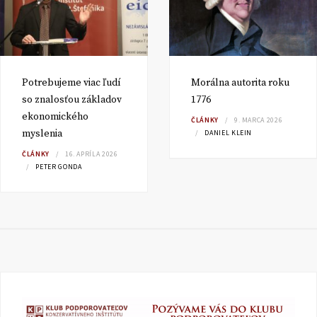
Potrebujeme viac ľudí
Morálna autorita roku
so znalosťou základov
1776
ekonomického
ČLÁNKY
9. MARCA 2026
myslenia
DANIEL KLEIN
ČLÁNKY
16. APRÍLA 2026
PETER GONDA