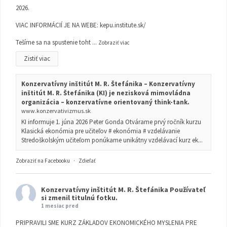
2026.
VIAC INFORMÁCIÍ JE NA WEBE:
kepu.institute.sk/
Tešíme sa na spustenie toht
...
Zobraziť viac
Zistiť viac
Konzervatívny inštitút M. R. Štefánika – Konzervatívny
inštitút M. R. Štefánika (KI) je nezisková mimovládna
organizácia – konzervatívne orientovaný think-tank.
www.konzervativizmus.sk
KI informuje 1. júna 2026 Peter Gonda Otvárame prvý ročník kurzu
Klasická ekonómia pre učiteľov # ekonómia # vzdelávanie
Stredoškolským učiteľom ponúkame unikátny vzdelávací kurz ek...
Zobraziť na Facebooku
·
Zdieľať
Konzervatívny inštitút M. R. Štefánika
Používateľ
si zmenil titulnú fotku.
1 mesiac pred
PRIPRAVILI SME KURZ ZÁKLADOV EKONOMICKÉHO MYSLENIA PRE