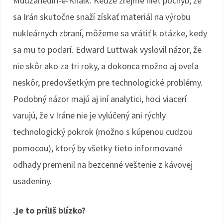
Mudžahedín-e-Khalk. Keďže zrejme niet pochýb, že
sa Irán skutočne snaží získať materiál na výrobu
nukleárnych zbraní, môžeme sa vrátiť k otázke, kedy
sa mu to podarí. Edward Luttwak vyslovil názor, že
nie skôr ako za tri roky, a dokonca možno aj oveľa
neskôr, predovšetkým pre technologické problémy.
Podobný názor majú aj iní analytici, hoci viacerí
varujú, že v Iráne nie je vylúčený ani rýchly
technologický pokrok (možno s kúpenou cudzou
pomocou), ktorý by všetky tieto informované
odhady premenil na bezcenné veštenie z kávovej
usadeniny.
.je to príliš blízko?