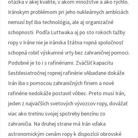
otázka v akej kvalite, v akom množstve a ako rýchlo.
Iránskym problémom pri jeho nukleárnych ambíciách
nemusí byť iba technológia, ale aj organizačné
schopnosti. Podľa Luttwaka aj po sto rokoch ťažby
ropy v Iráne nie je iránska štátna ropná spoločnosť
schopná robiť výskumné vrty bez zahraničnej pomoci.
Podobné je to i s rafinériami. Zväčšiť kapacitu
šesťdesiatročnej ropnej rafinérie vAbadane dokáže
Irán iba s pomocou zahraničných firiem a nové
rafinérie nedokáže postaviť vôbec. Preto musí Irán,
jeden z najväčších svetových vývozcov ropy, dovážať
viac ako tretinu svojej spotreby benzínu zo
zahraničia. Na druhej strane má Irán vďaka
astronomickým cenám ropy k dispozícii obrovské