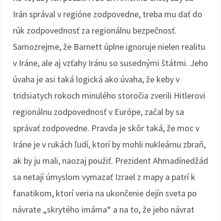
Irán správal v regióne zodpovedne, treba mu dať do
rúk zodpovednosť za regionálnu bezpečnosť.
Samozrejme, že Barnett úplne ignoruje nielen realitu
v Iráne, ale aj vzťahy Iránu so susednými štátmi. Jeho
úvaha je asi taká logická ako úvaha, že keby v
tridsiatych rokoch minulého storočia zverili Hitlerovi
regionálnu zodpovednosť v Európe, začal by sa
správať zodpovedne. Pravda je skôr taká, že moc v
Iráne je v rukách ľudí, ktorí by mohli nukleárnu zbraň,
ak by ju mali, naozaj použiť. Prezident Ahmadínedžád
sa netají úmyslom vymazať Izrael z mapy a patrí k
fanatikom, ktorí veria na ukončenie dejín sveta po
návrate „skrytého imáma“ a na to, že jeho návrat