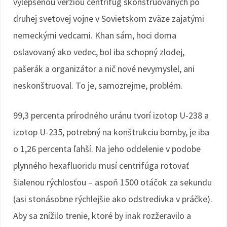
vylepšenou verziou centrifúg skonštruovaných po
druhej svetovej vojne v Sovietskom zväze zajatými
nemeckými vedcami. Khan sám, hoci doma
oslavovaný ako vedec, bol iba schopný zlodej,
pašerák a organizátor a nič nové nevymyslel, ani
neskonštruoval. To je, samozrejme, problém.
99,3 percenta prírodného uránu tvorí izotop U-238 a
izotop U-235, potrebný na konštrukciu bomby, je iba
o 1,26 percenta ľahší. Na jeho oddelenie v podobe
plynného hexafluoridu musí centrifúga rotovať
šialenou rýchlosťou – aspoň 1500 otáčok za sekundu
(asi stonásobne rýchlejšie ako odstredivka v práčke).
Aby sa znížilo trenie, ktoré by inak rozžeravilo a