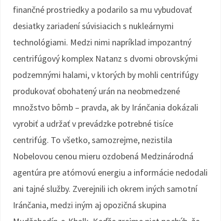
finančné prostriedky a podarilo sa mu vybudovať
desiatky zariadení súvisiacich s nukleárnymi
technológiami. Medzi nimi napríklad impozantný
centrifúgový komplex Natanz s dvomi obrovskými
podzemnými halami, v ktorých by mohli centrifúgy
produkovať obohatený urán na neobmedzené
množstvo bômb – pravda, ak by Iránčania dokázali
vyrobiť a udržať v prevádzke potrebné tisíce
centrifúg. To všetko, samozrejme, nezistila
Nobelovou cenou mieru ozdobená Medzinárodná
agentúra pre atómovú energiu a informácie nedodali
ani tajné služby. Zverejnili ich okrem iných samotní
Iránčania, medzi iným aj opozičná skupina