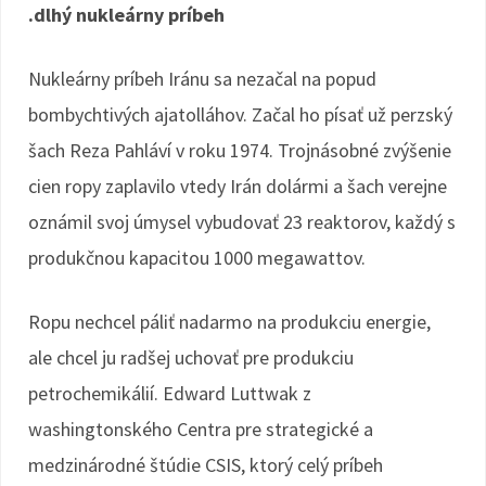
.dlhý nukleárny príbeh
Nukleárny príbeh Iránu sa nezačal na popud
bombychtivých ajatolláhov. Začal ho písať už perzský
šach Reza Pahláví v roku 1974. Trojnásobné zvýšenie
cien ropy zaplavilo vtedy Irán dolármi a šach verejne
oznámil svoj úmysel vybudovať 23 reaktorov, každý s
produkčnou kapacitou 1000 megawattov.
Ropu nechcel páliť nadarmo na produkciu energie,
ale chcel ju radšej uchovať pre produkciu
petrochemikálií. Edward Luttwak z
washingtonského Centra pre strategické a
medzinárodné štúdie CSIS, ktorý celý príbeh