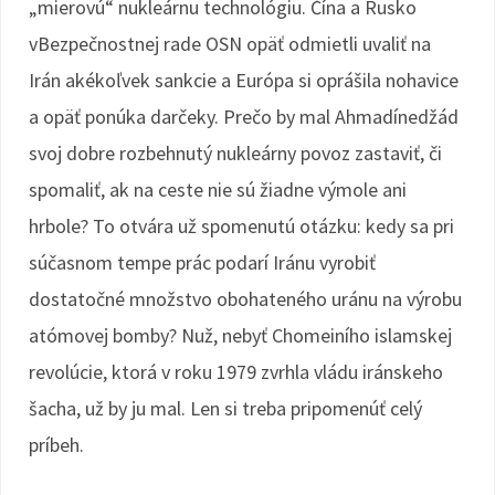
„mierovú“ nukleárnu technológiu. Čína a Rusko
vBezpečnostnej rade OSN opäť odmietli uvaliť na
Irán akékoľvek sankcie a Európa si oprášila nohavice
a opäť ponúka darčeky. Prečo by mal Ahmadínedžád
svoj dobre rozbehnutý nukleárny povoz zastaviť, či
spomaliť, ak na ceste nie sú žiadne výmole ani
hrbole? To otvára už spomenutú otázku: kedy sa pri
súčasnom tempe prác podarí Iránu vyrobiť
dostatočné množstvo obohateného uránu na výrobu
atómovej bomby? Nuž, nebyť Chomeiního islamskej
revolúcie, ktorá v roku 1979 zvrhla vládu iránskeho
šacha, už by ju mal. Len si treba pripomenúť celý
príbeh.