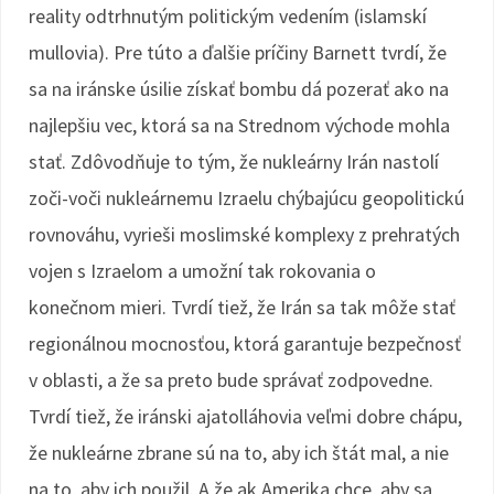
reality odtrhnutým politickým vedením (islamskí
mullovia). Pre túto a ďalšie príčiny Barnett tvrdí, že
sa na iránske úsilie získať bombu dá pozerať ako na
najlepšiu vec, ktorá sa na Strednom východe mohla
stať. Zdôvodňuje to tým, že nukleárny Irán nastolí
zoči-voči nukleárnemu Izraelu chýbajúcu geopolitickú
rovnováhu, vyrieši moslimské komplexy z prehratých
vojen s Izraelom a umožní tak rokovania o
konečnom mieri. Tvrdí tiež, že Irán sa tak môže stať
regionálnou mocnosťou, ktorá garantuje bezpečnosť
v oblasti, a že sa preto bude správať zodpovedne.
Tvrdí tiež, že iránski ajatolláhovia veľmi dobre chápu,
že nukleárne zbrane sú na to, aby ich štát mal, a nie
na to, aby ich použil. A že ak Amerika chce, aby sa