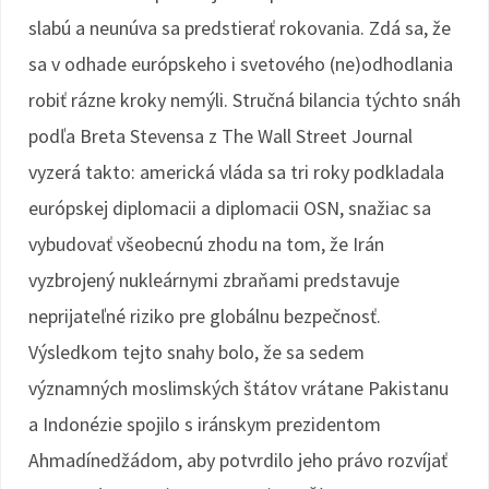
slabú a neunúva sa predstierať rokovania. Zdá sa, že
sa v odhade európskeho i svetového (ne)odhodlania
robiť rázne kroky nemýli. Stručná bilancia týchto snáh
podľa Breta Stevensa z The Wall Street Journal
vyzerá takto: americká vláda sa tri roky podkladala
európskej diplomacii a diplomacii OSN, snažiac sa
vybudovať všeobecnú zhodu na tom, že Irán
vyzbrojený nukleárnymi zbraňami predstavuje
neprijateľné riziko pre globálnu bezpečnosť.
Výsledkom tejto snahy bolo, že sa sedem
významných moslimských štátov vrátane Pakistanu
a Indonézie spojilo s iránskym prezidentom
Ahmadínedžádom, aby potvrdilo jeho právo rozvíjať