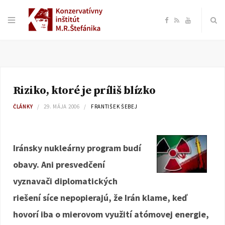
F
R
Y
a
S
o
c
S
u
Riziko, ktoré je príliš blízko
e
T
ČLÁNKY
29. MÁJA 2006
FRANTIŠEK ŠEBEJ
b
u
o
b
Iránsky nukleárny program budí
obavy. Ani presvedčení
o
e
vyznavači diplomatických
k
riešení síce nepopierajú, že Irán klame, keď
hovorí iba o mierovom využití atómovej energie,