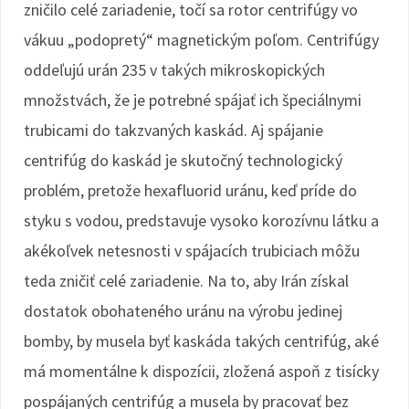
zničilo celé zariadenie, točí sa rotor centrifúgy vo
vákuu „podopretý“ magnetickým poľom. Centrifúgy
oddeľujú urán 235 v takých mikroskopických
množstvách, že je potrebné spájať ich špeciálnymi
trubicami do takzvaných kaskád. Aj spájanie
centrifúg do kaskád je skutočný technologický
problém, pretože hexafluorid uránu, keď príde do
styku s vodou, predstavuje vysoko korozívnu látku a
akékoľvek netesnosti v spájacích trubiciach môžu
teda zničiť celé zariadenie. Na to, aby Irán získal
dostatok obohateného uránu na výrobu jedinej
bomby, by musela byť kaskáda takých centrifúg, aké
má momentálne k dispozícii, zložená aspoň z tisícky
pospájaných centrifúg a musela by pracovať bez