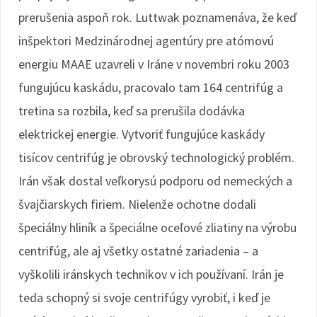
prerušenia aspoň rok. Luttwak poznamenáva, že keď
inšpektori Medzinárodnej agentúry pre atómovú
energiu MAAE uzavreli v Iráne v novembri roku 2003
fungujúcu kaskádu, pracovalo tam 164 centrifúg a
tretina sa rozbila, keď sa prerušila dodávka
elektrickej energie. Vytvoriť fungujúce kaskády
tisícov centrifúg je obrovský technologický problém.
Irán však dostal veľkorysú podporu od nemeckých a
švajčiarskych firiem. Nielenže ochotne dodali
špeciálny hliník a špeciálne oceľové zliatiny na výrobu
centrifúg, ale aj všetky ostatné zariadenia – a
vyškolili iránskych technikov v ich používaní. Irán je
teda schopný si svoje centrifúgy vyrobiť, i keď je