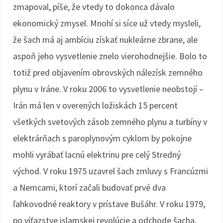
zmapoval, píše, že vtedy to dokonca dávalo
ekonomický zmysel. Mnohí si síce už vtedy mysleli,
že šach má aj ambíciu získať nukleárne zbrane, ale
aspoň jeho vysvetlenie znelo vierohodnejšie. Bolo to
totiž pred objavením obrovských nálezísk zemného
plynu v Iráne. V roku 2006 to vysvetlenie neobstojí –
Irán má len v overených ložiskách 15 percent
všetkých svetových zásob zemného plynu a turbíny v
elektrárňach s paroplynovým cyklom by pokojne
mohli vyrábať lacnú elektrinu pre celý Stredný
východ. V roku 1975 uzavrel šach zmluvy s Francúzmi
a Nemcami, ktorí začali budovať prvé dva
ľahkovodné reaktory v prístave Bušáhr. V roku 1979,
po víťazstve islamskej revolúcie a odchode šacha,