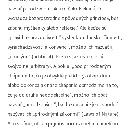
nazvať prirodzenou tak ako čokoľvek iné, čo
vychádza bezprostredne z pôvodných princípov, bez
zásahu myšlienky alebo reflexie.“ Ale keďže sú
„pravidlá spravodlivosti“ výsledkom ľudskej činnosti,
vynachádzavosti a konvencií, možno ich nazvať aj
„umelými“ (artificial). Preto však ešte nie sú
svojvoľné (arbitrary). A pokiaľ „pod prirodzeným
chápeme to, čo je obvyklé pre ktorýkoľvek druh,
alebo dokonca ak naše chápanie obmedzíme na to,
čo je od druhu neoddeliteľné“, možno ich opäť
nazvať „prirodzenými“, ba dokonca nie je nevhodné
nazývať ich „prírodnými zákonmi“ (Laws of Nature).
Ako vidíme, obsah pojmov prirodzeného a umelého