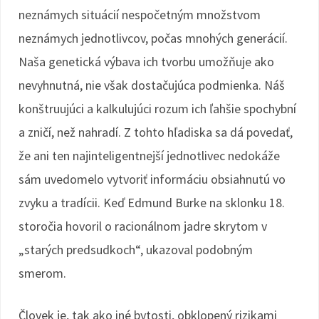
neznámych situácií nespočetným množstvom
neznámych jednotlivcov, počas mnohých generácií.
Naša genetická výbava ich tvorbu umožňuje ako
nevyhnutná, nie však dostačujúca podmienka. Náš
konštruujúci a kalkulujúci rozum ich ľahšie spochybní
a zničí, než nahradí. Z tohto hľadiska sa dá povedať,
že ani ten najinteligentnejší jednotlivec nedokáže
sám uvedomelo vytvoriť informáciu obsiahnutú vo
zvyku a tradícii. Keď Edmund Burke na sklonku 18.
storočia hovoril o racionálnom jadre skrytom v
„starých predsudkoch“, ukazoval podobným
smerom.
Človek je, tak ako iné bytosti, obklopený rizikami