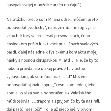
nasypali svojej manželke arzén do čaju“.)
Na otázku, prečo som Milana udrel, môžem preto
odpovedať „vedecky“, napr. že môj mozog vyslal
vzruch, ktorý sa preniesol po synapsách, čoho
následkom prišlo k aktivácii príslušných svalových
partií, ďalej následne k fyzickému kontaktu mojej
hánky s nosnou chrupavkou M. atď… Nie, že by to
nebola pravda, ale o akej pravde tu vlastne
vypovedám, ak som ňou urazil súd? Môžem
odpovedať aj inak, napr.: „Tresol som jednu, lebo
som si vzal za svoje odporúčanie z Valašského
múdroslovia: „Otrapom a žgryjom čo by ťa nasírali,
daj pěsťů mezi oči“. To je už niečo iné. V prvom