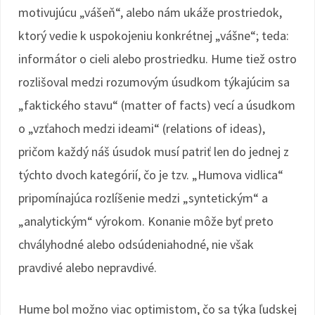
motivujúcu „vášeň“, alebo nám ukáže prostriedok,
ktorý vedie k uspokojeniu konkrétnej „vášne“; teda:
informátor o cieli alebo prostriedku. Hume tiež ostro
rozlišoval medzi rozumovým úsudkom týkajúcim sa
„faktického stavu“ (matter of facts) vecí a úsudkom
o „vzťahoch medzi ideami“ (relations of ideas),
pričom každý náš úsudok musí patriť len do jednej z
týchto dvoch kategórií, čo je tzv. „Humova vidlica“
pripomínajúca rozlíšenie medzi „syntetickým“ a
„analytickým“ výrokom. Konanie môže byť preto
chvályhodné alebo odsúdeniahodné, nie však
pravdivé alebo nepravdivé.
Hume bol možno viac optimistom, čo sa týka ľudskej