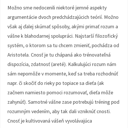
Možno sme nedocenili niektoré jemné aspekty
argumentácie dvoch predchádzajúcich teórií. Možno
však aj ďalej skúmať spôsoby, akými primať rozum a
vášne k blahodarnej spolupráci. Najstarší filozofický
systém, o ktorom sa tu chcem zmieniť, pochádza od
Aristotela. Cnosť je tu chápaná ako trénovateľná
dispozícia, zdatnosť (areté). Kalkulujúci rozum nám
sám nepomôže v momente, keď sa treba rozhodnúť
napr. či skočiť do rieky po topiace sa dieťa (ak
začnem namiesto pomoci rozumovať, dieťa môže
zahynúť). Samotné vášne zase potrebujú tréning pod
rozumným vedením, aby tak dali vzniknúť cnosti.
Cnosť je kultivovaná vášeň vyvolávajúca