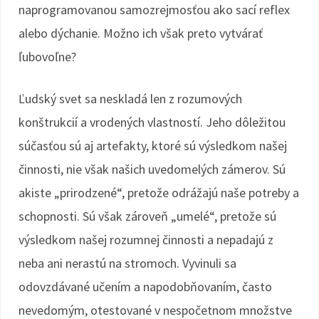
naprogramovanou samozrejmosťou ako sací reflex
alebo dýchanie. Možno ich však preto vytvárať
ľubovoľne?
Ľudský svet sa neskladá len z rozumových
konštrukcií a vrodených vlastností. Jeho dôležitou
súčasťou sú aj artefakty, ktoré sú výsledkom našej
činnosti, nie však našich uvedomelých zámerov. Sú
akiste „prirodzené“, pretože odrážajú naše potreby a
schopnosti. Sú však zároveň „umelé“, pretože sú
výsledkom našej rozumnej činnosti a nepadajú z
neba ani nerastú na stromoch. Vyvinuli sa
odovzdávané učením a napodobňovaním, často
nevedomým, otestované v nespočetnom množstve