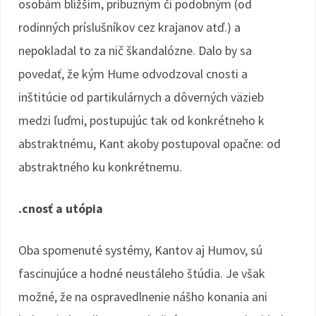
osobám bližším, príbuzným či podobným (od
rodinných príslušníkov cez krajanov atď.) a
nepokladal to za nič škandalózne. Dalo by sa
povedať, že kým Hume odvodzoval cnosti a
inštitúcie od partikulárnych a dôverných väzieb
medzi ľuďmi, postupujúc tak od konkrétneho k
abstraktnému, Kant akoby postupoval opačne: od
abstraktného ku konkrétnemu.
.cnosť a utópia
Oba spomenuté systémy, Kantov aj Humov, sú
fascinujúce a hodné neustáleho štúdia. Je však
možné, že na ospravedlnenie nášho konania ani