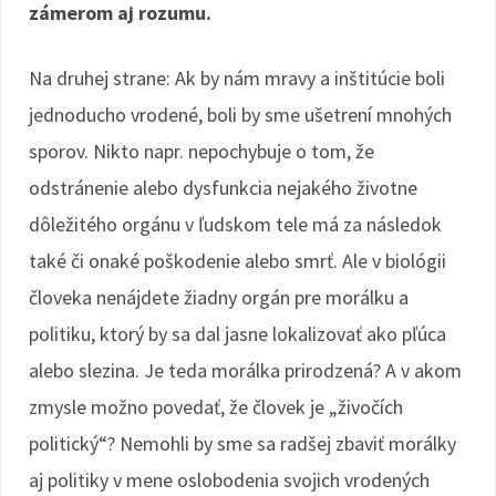
zámerom aj rozumu.
Na druhej strane: Ak by nám mravy a inštitúcie boli
jednoducho vrodené, boli by sme ušetrení mnohých
sporov. Nikto napr. nepochybuje o tom, že
odstránenie alebo dysfunkcia nejakého životne
dôležitého orgánu v ľudskom tele má za následok
také či onaké poškodenie alebo smrť. Ale v biológii
človeka nenájdete žiadny orgán pre morálku a
politiku, ktorý by sa dal jasne lokalizovať ako pľúca
alebo slezina. Je teda morálka prirodzená? A v akom
zmysle možno povedať, že človek je „živočích
politický“? Nemohli by sme sa radšej zbaviť morálky
aj politiky v mene oslobodenia svojich vrodených