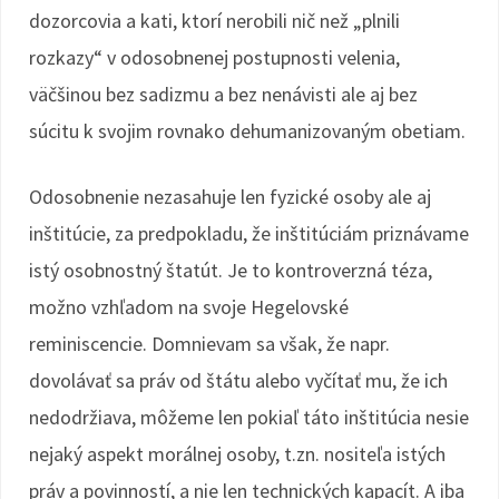
dozorcovia a kati, ktorí nerobili nič než „plnili
rozkazy“ v odosobnenej postupnosti velenia,
väčšinou bez sadizmu a bez nenávisti ale aj bez
súcitu k svojim rovnako dehumanizovaným obetiam.
Odosobnenie nezasahuje len fyzické osoby ale aj
inštitúcie, za predpokladu, že inštitúciám priznávame
istý osobnostný štatút. Je to kontroverzná téza,
možno vzhľadom na svoje Hegelovské
reminiscencie. Domnievam sa však, že napr.
dovolávať sa práv od štátu alebo vyčítať mu, že ich
nedodržiava, môžeme len pokiaľ táto inštitúcia nesie
nejaký aspekt morálnej osoby, t.zn. nositeľa istých
práv a povinností, a nie len technických kapacít. A iba