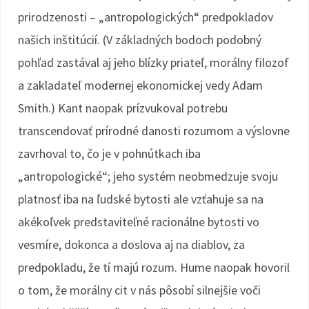
prirodzenosti – „antropologických“ predpokladov
našich inštitúcií. (V základných bodoch podobný
pohľad zastával aj jeho blízky priateľ, morálny filozof
a zakladateľ modernej ekonomickej vedy Adam
Smith.) Kant naopak prízvukoval potrebu
transcendovať prírodné danosti rozumom a výslovne
zavrhoval to, čo je v pohnútkach iba
„antropologické“; jeho systém neobmedzuje svoju
platnosť iba na ľudské bytosti ale vzťahuje sa na
akékoľvek predstaviteľné racionálne bytosti vo
vesmíre, dokonca a doslova aj na diablov, za
predpokladu, že tí majú rozum. Hume naopak hovoril
o tom, že morálny cit v nás pôsobí silnejšie voči