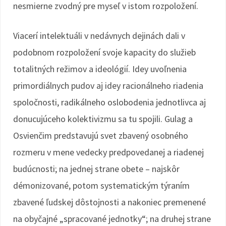
nesmierne zvodný pre myseľ v istom rozpoložení.
Viacerí intelektuáli v nedávnych dejinách dali v
podobnom rozpoložení svoje kapacity do služieb
totalitných režimov a ideológií. Idey uvoľnenia
primordiálnych pudov aj idey racionálneho riadenia
spoločnosti, radikálneho oslobodenia jednotlivca aj
donucujúceho kolektivizmu sa tu spojili. Gulag a
Osvienčim predstavujú svet zbavený osobného
rozmeru v mene vedecky predpovedanej a riadenej
budúcnosti; na jednej strane obete – najskôr
démonizované, potom systematickým týraním
zbavené ľudskej dôstojnosti a nakoniec premenené
na obyčajné „spracované jednotky“; na druhej strane