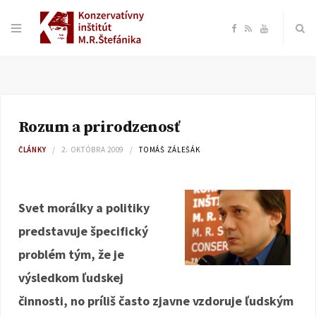
F
R
Y
a
S
o
c
S
u
Rozum a prirodzenosť
e
T
ČLÁNKY
2. OKTÓBRA 2009
TOMÁŠ ZÁLEŠÁK
b
u
o
b
Svet morálky a politiky
predstavuje špecifický
o
e
problém tým, že je
k
výsledkom ľudskej
činnosti, no príliš často zjavne vzdoruje ľudským