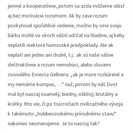
jemné a kooperatívne, potom sa azda môžeme obísť
aj bez motivácie rozumom. Ak by zase rozum
poskytoval spoľahlivé vedenie, možno by sme svoju
bárku mohli vo víroch vášní udržať na hladine, aj keby
neplatili niektoré humovské predpoklady. Ale ak
neplatí ani jedno ani druhé, t.j.: ak sú naše vášne
deštruktívne a rozum nemohúci, alebo slovami
zosnulého Ernesta Gellnera: „ak je more rozbúrené a
my nemáme kompas, …“ nuž, potom by náš život
mal byť naozaj osamelý, biedny, ošklivý, brutálny a
krátky. Kto vie, či po tisícročiach civilizačného vývoja
k takémuto „hobbesovskému prírodnému stavu“
nakoniec nesmerujeme. Je to naozaj tak?