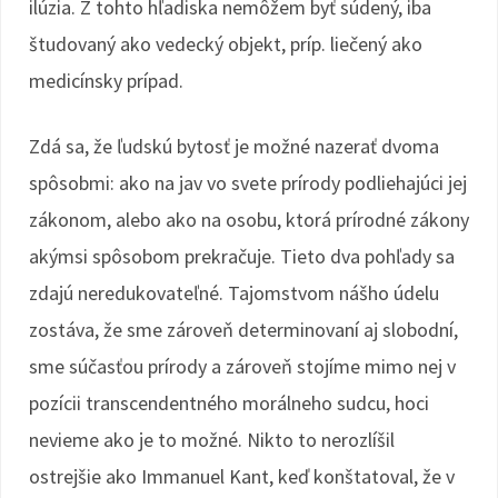
ilúzia. Z tohto hľadiska nemôžem byť súdený, iba
študovaný ako vedecký objekt, príp. liečený ako
medicínsky prípad.
Zdá sa, že ľudskú bytosť je možné nazerať dvoma
spôsobmi: ako na jav vo svete prírody podliehajúci jej
zákonom, alebo ako na osobu, ktorá prírodné zákony
akýmsi spôsobom prekračuje. Tieto dva pohľady sa
zdajú neredukovateľné. Tajomstvom nášho údelu
zostáva, že sme zároveň determinovaní aj slobodní,
sme súčasťou prírody a zároveň stojíme mimo nej v
pozícii transcendentného morálneho sudcu, hoci
nevieme ako je to možné. Nikto to nerozlíšil
ostrejšie ako Immanuel Kant, keď konštatoval, že v