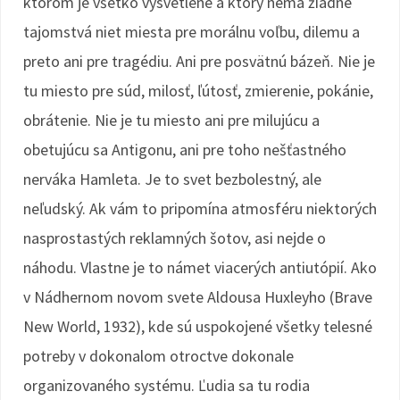
ktorom je všetko vysvetlené a ktorý nemá žiadne
tajomstvá niet miesta pre morálnu voľbu, dilemu a
preto ani pre tragédiu. Ani pre posvätnú bázeň. Nie je
tu miesto pre súd, milosť, ľútosť, zmierenie, pokánie,
obrátenie. Nie je tu miesto ani pre milujúcu a
obetujúcu sa Antigonu, ani pre toho nešťastného
nerváka Hamleta. Je to svet bezbolestný, ale
neľudský. Ak vám to pripomína atmosféru niektorých
nasprostastých reklamných šotov, asi nejde o
náhodu. Vlastne je to námet viacerých antiutópií. Ako
v Nádhernom novom svete Aldousa Huxleyho (Brave
New World, 1932), kde sú uspokojené všetky telesné
potreby v dokonalom otroctve dokonale
organizovaného systému. Ľudia sa tu rodia