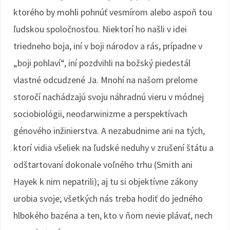
ktorého by mohli pohnúť vesmírom alebo aspoň tou
ľudskou spoločnosťou. Niektorí ho našli v idei
triedneho boja, iní v boji národov a rás, prípadne v
„boji pohlaví“, iní pozdvihli na božský piedestál
vlastné odcudzené Ja. Mnohí na našom prelome
storočí nachádzajú svoju náhradnú vieru v módnej
sociobiológii, neodarwinizme a perspektívach
génového inžinierstva. A nezabudnime ani na tých,
ktorí vidia všeliek na ľudské neduhy v zrušení štátu a
odštartovaní dokonale voľného trhu (Smith ani
Hayek k nim nepatrili); aj tu si objektívne zákony
urobia svoje; všetkých nás treba hodiť do jedného
hlbokého bazéna a ten, kto v ňom nevie plávať, nech