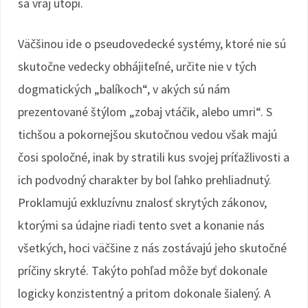
sa vraj utopí.
Väčšinou ide o pseudovedecké systémy, ktoré nie sú
skutočne vedecky obhájiteľné, určite nie v tých
dogmatických „balíkoch“, v akých sú nám
prezentované štýlom „zobaj vtáčik, alebo umri“. S
tichšou a pokornejšou skutočnou vedou však majú
čosi spoločné, inak by stratili kus svojej príťažlivosti a
ich podvodný charakter by bol ľahko prehliadnutý.
Proklamujú exkluzívnu znalosť skrytých zákonov,
ktorými sa údajne riadi tento svet a konanie nás
všetkých, hoci väčšine z nás zostávajú jeho skutočné
príčiny skryté. Takýto pohľad môže byť dokonale
logicky konzistentný a pritom dokonale šialený. A