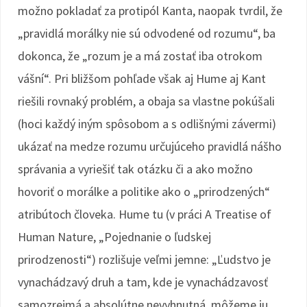
možno pokladať za protipól Kanta, naopak tvrdil, že
„pravidlá morálky nie sú odvodené od rozumu“, ba
dokonca, že „rozum je a má zostať iba otrokom
vášní“. Pri bližšom pohľade však aj Hume aj Kant
riešili rovnaký problém, a obaja sa vlastne pokúšali
(hoci každý iným spôsobom a s odlišnými závermi)
ukázať na medze rozumu určujúceho pravidlá nášho
správania a vyriešiť tak otázku či a ako možno
hovoriť o morálke a politike ako o „prirodzených“
atribútoch človeka. Hume tu (v práci A Treatise of
Human Nature, „Pojednanie o ľudskej
prirodzenosti“) rozlišuje veľmi jemne: „Ľudstvo je
vynachádzavý druh a tam, kde je vynachádzavosť
samozrejmá a absolútne nevyhnutná, môžeme ju