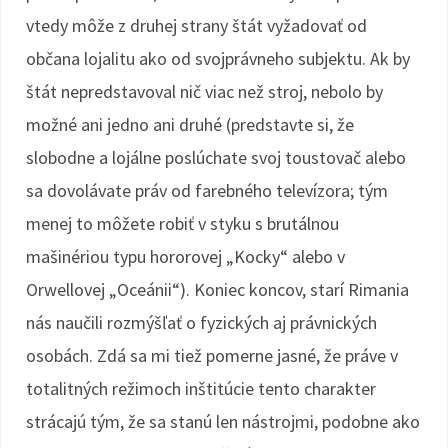
vtedy môže z druhej strany štát vyžadovať od
občana lojalitu ako od svojprávneho subjektu. Ak by
štát nepredstavoval nič viac než stroj, nebolo by
možné ani jedno ani druhé (predstavte si, že
slobodne a lojálne poslúchate svoj toustovač alebo
sa dovolávate práv od farebného televízora; tým
menej to môžete robiť v styku s brutálnou
mašinériou typu hororovej „Kocky“ alebo v
Orwellovej „Oceánii“). Koniec koncov, starí Rimania
nás naučili rozmýšľať o fyzických aj právnických
osobách. Zdá sa mi tiež pomerne jasné, že práve v
totalitných režimoch inštitúcie tento charakter
strácajú tým, že sa stanú len nástrojmi, podobne ako