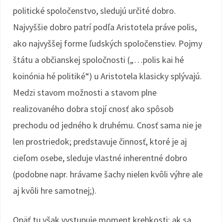
politické spoločenstvo, sledujú určité dobro.
Najvyššie dobro patrí podľa Aristotela práve polis,
ako najvyššej forme ľudských spoločenstiev. Pojmy
štátu a občianskej spoločnosti („…polis kai hé
koinónia hé politiké“) u Aristotela klasicky splývajú.
Medzi stavom možnosti a stavom plne
realizovaného dobra stojí cnosť ako spôsob
prechodu od jedného k druhému. Cnosť sama nie je
len prostriedok; predstavuje činnosť, ktoré je aj
cieľom osebe, sleduje vlastné inherentné dobro
(podobne napr. hrávame šachy nielen kvôli výhre ale
aj kvôli hre samotnej;).
Opäť tu však vystupuje moment krehkosti; ak sa