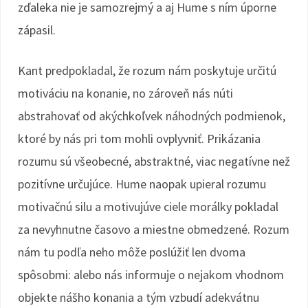
zďaleka nie je samozrejmý a aj Hume s ním úporne
zápasil.
Kant predpokladal, že rozum nám poskytuje určitú
motiváciu na konanie, no zároveň nás núti
abstrahovať od akýchkoľvek náhodných podmienok,
ktoré by nás pri tom mohli ovplyvniť. Prikázania
rozumu sú všeobecné, abstraktné, viac negatívne než
pozitívne určujúce. Hume naopak upieral rozumu
motivačnú silu a motivujúve ciele morálky pokladal
za nevyhnutne časovo a miestne obmedzené. Rozum
nám tu podľa neho môže poslúžiť len dvoma
spôsobmi: alebo nás informuje o nejakom vhodnom
objekte nášho konania a tým vzbudí adekvátnu