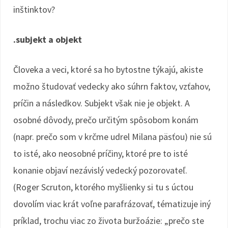
inštinktov?
.subjekt a objekt
Človeka a veci, ktoré sa ho bytostne týkajú, akiste
možno študovať vedecky ako súhrn faktov, vzťahov,
príčin a následkov. Subjekt však nie je objekt. A
osobné dôvody, prečo určitým spôsobom konám
(napr. prečo som v krčme udrel Milana päsťou) nie sú
to isté, ako neosobné príčiny, ktoré pre to isté
konanie objaví nezávislý vedecký pozorovateľ.
(Roger Scruton, ktorého myšlienky si tu s úctou
dovolím viac krát voľne parafrázovať, tématizuje iný
príklad, trochu viac zo života buržoázie: „prečo ste