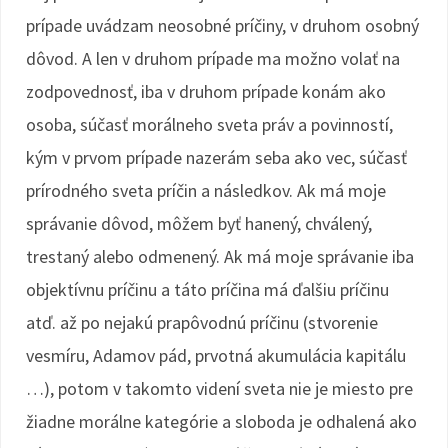
prípade uvádzam neosobné príčiny, v druhom osobný
dôvod. A len v druhom prípade ma možno volať na
zodpovednosť, iba v druhom prípade konám ako
osoba, súčasť morálneho sveta práv a povinností,
kým v prvom prípade nazerám seba ako vec, súčasť
prírodného sveta príčin a následkov. Ak má moje
správanie dôvod, môžem byť hanený, chválený,
trestaný alebo odmenený. Ak má moje správanie iba
objektívnu príčinu a táto príčina má ďalšiu príčinu
atď. až po nejakú prapôvodnú príčinu (stvorenie
vesmíru, Adamov pád, prvotná akumulácia kapitálu
…), potom v takomto videní sveta nie je miesto pre
žiadne morálne kategórie a sloboda je odhalená ako