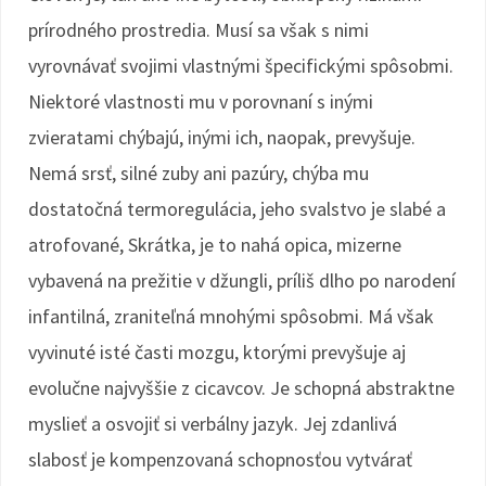
prírodného prostredia. Musí sa však s nimi
vyrovnávať svojimi vlastnými špecifickými spôsobmi.
Niektoré vlastnosti mu v porovnaní s inými
zvieratami chýbajú, inými ich, naopak, prevyšuje.
Nemá srsť, silné zuby ani pazúry, chýba mu
dostatočná termoregulácia, jeho svalstvo je slabé a
atrofované, Skrátka, je to nahá opica, mizerne
vybavená na prežitie v džungli, príliš dlho po narodení
infantilná, zraniteľná mnohými spôsobmi. Má však
vyvinuté isté časti mozgu, ktorými prevyšuje aj
evolučne najvyššie z cicavcov. Je schopná abstraktne
myslieť a osvojiť si verbálny jazyk. Jej zdanlivá
slabosť je kompenzovaná schopnosťou vytvárať