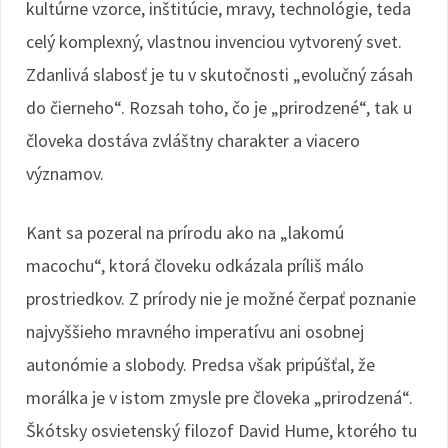
kultúrne vzorce, inštitúcie, mravy, technológie, teda
celý komplexný, vlastnou invenciou vytvorený svet.
Zdanlivá slabosť je tu v skutočnosti „evolučný zásah
do čierneho“. Rozsah toho, čo je „prirodzené“, tak u
človeka dostáva zvláštny charakter a viacero
významov.
Kant sa pozeral na prírodu ako na „lakomú
macochu“, ktorá človeku odkázala príliš málo
prostriedkov. Z prírody nie je možné čerpať poznanie
najvyššieho mravného imperatívu ani osobnej
autonómie a slobody. Predsa však pripúšťal, že
morálka je v istom zmysle pre človeka „prirodzená“.
Škótsky osvietenský filozof David Hume, ktorého tu