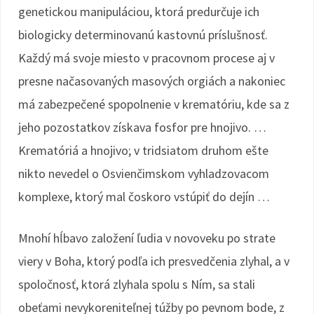
genetickou manipuláciou, ktorá predurčuje ich
biologicky determinovanú kastovnú príslušnosť.
Každý má svoje miesto v pracovnom procese aj v
presne načasovaných masových orgiách a nakoniec
má zabezpečené spopolnenie v krematóriu, kde sa z
jeho pozostatkov získava fosfor pre hnojivo. …
Krematóriá a hnojivo; v tridsiatom druhom ešte
nikto nevedel o Osvienčimskom vyhladzovacom
komplexe, ktorý mal čoskoro vstúpiť do dejín …
Mnohí hĺbavo založení ľudia v novoveku po strate
viery v Boha, ktorý podľa ich presvedčenia zlyhal, a v
spoločnosť, ktorá zlyhala spolu s Ním, sa stali
obeťami nevykoreniteľnej túžby po pevnom bode, z