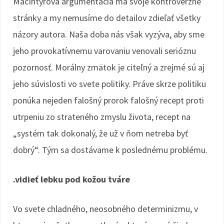
MacIntyrova argumentácia má svoje kontroverzné
stránky a my nemusíme do detailov zdieľať všetky
názory autora. Naša doba nás však vyzýva, aby sme
jeho provokatívnemu varovaniu venovali serióznu
pozornosť. Morálny zmätok je citeľný a zrejmé sú aj
jeho súvislosti vo svete politiky. Práve skrze politiku
ponúka nejeden falošný prorok falošný recept proti
utrpeniu zo strateného zmyslu života, recept na
„systém tak dokonalý, že už v ňom netreba byť
dobrý“. Tým sa dostávame k poslednému problému.
.vidieť lebku pod kožou tváre
Vo svete chladného, neosobného determinizmu, v