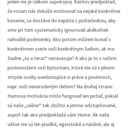
jeden nie je celkom uspokojivý. Kantov predpoklad,
že rozum nás dokáže motivovať na nejaké konkrétne
konanie, sa dostáva do napätia s požiadavkou, aby
sme pri tom systematicky ignorovali akékoľvek
nahodilé podmienky. Ako potom môžem konať v
konkrétnom svete voči konkrétnym ľuďom, ak ma
žiadne „tu a teraz“ nezaväzuje? A ako je to s našimi
povinnosťami voči bytostiam, ktoré nie sú v plnom
zmysle osoby uvedomujúce si práva a povinnosti,
napr. voči nenarodeným deťom? Na druhej strane:
Humova motivácia môže fungovať len potiaľ, pokiaľ
sú naše „vášne“ tak zložito a jemne odstupňované,
aspoň tak ako predpokladá sám Hume. Ak naše
vášne nie sú len prudké, egoistické a násilné, ale aj