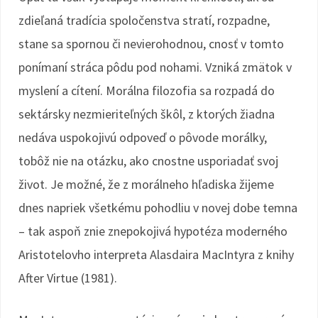
zdieľaná tradícia spoločenstva stratí, rozpadne,
stane sa spornou či nevierohodnou, cnosť v tomto
ponímaní stráca pôdu pod nohami. Vzniká zmätok v
myslení a cítení. Morálna filozofia sa rozpadá do
sektársky nezmieriteľných škôl, z ktorých žiadna
nedáva uspokojivú odpoveď o pôvode morálky,
tobôž nie na otázku, ako cnostne usporiadať svoj
život. Je možné, že z morálneho hľadiska žijeme
dnes napriek všetkému pohodliu v novej dobe temna
– tak aspoň znie znepokojivá hypotéza moderného
Aristotelovho interpreta Alasdaira MacIntyra z knihy
After Virtue (1981).