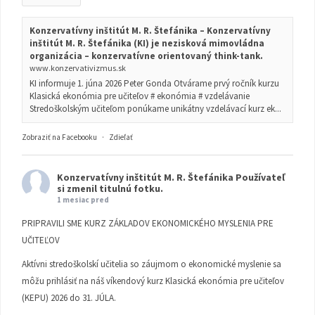
Konzervatívny inštitút M. R. Štefánika – Konzervatívny
inštitút M. R. Štefánika (KI) je nezisková mimovládna
organizácia – konzervatívne orientovaný think-tank.
www.konzervativizmus.sk
KI informuje 1. júna 2026 Peter Gonda Otvárame prvý ročník kurzu
Klasická ekonómia pre učiteľov # ekonómia # vzdelávanie
Stredoškolským učiteľom ponúkame unikátny vzdelávací kurz ek...
Zobraziť na Facebooku
·
Zdieľať
Konzervatívny inštitút M. R. Štefánika
Používateľ
si zmenil titulnú fotku.
1 mesiac pred
PRIPRAVILI SME KURZ ZÁKLADOV EKONOMICKÉHO MYSLENIA PRE
UČITEĽOV
Aktívni stredoškolskí učitelia so záujmom o ekonomické myslenie sa
môžu prihlásiť na náš víkendový kurz Klasická ekonómia pre učiteľov
(KEPU) 2026 do 31. JÚLA.