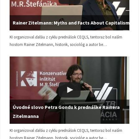
Rainer Zitelmann: Myths and Facts About Capitalism
KI organizoval ďalšiu z cyklu prednášok CEQLS, tentoraz bol naším
hosťom Rainer Zitelmann, historik, sociológ a autor be…
Úvodné slovo Petra Gondu k prednáške Rainera
Zitelmanna
KI organizoval ďalšiu z cyklu prednášok CEQLS, tentoraz bol naším
hosťom Rainer Zitelmann, historik, sociológ a autor be…