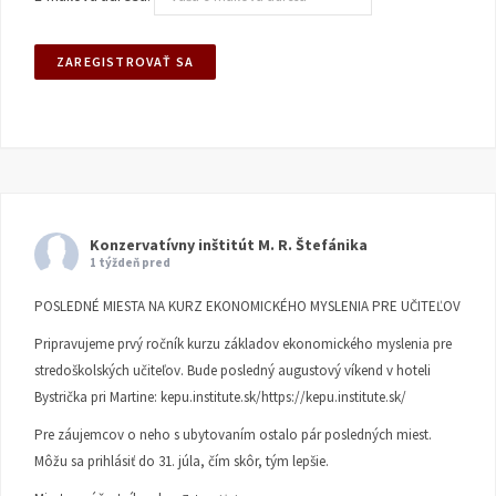
Konzervatívny inštitút M. R. Štefánika
1 týždeň pred
POSLEDNÉ MIESTA NA KURZ EKONOMICKÉHO MYSLENIA PRE UČITEĽOV
Pripravujeme prvý ročník kurzu základov ekonomického myslenia pre
stredoškolských učiteľov. Bude posledný augustový víkend v hoteli
Bystrička pri Martine:
kepu.institute.sk/https://kepu.institute.sk/
Pre záujemcov o neho s ubytovaním ostalo pár posledných miest.
Môžu sa prihlásiť do 31. júla, čím skôr, tým lepšie.