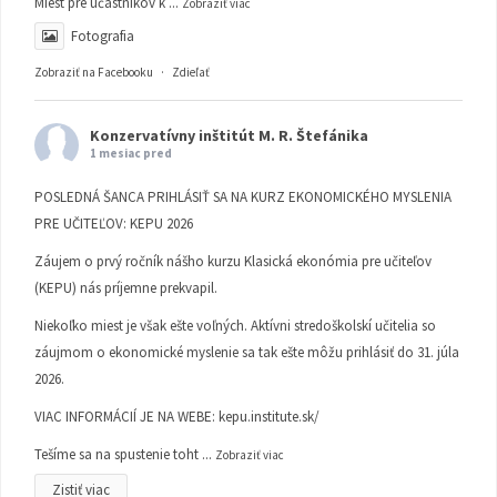
Miest pre účastníkov k
...
Zobraziť viac
Fotografia
Zobraziť na Facebooku
·
Zdieľať
Konzervatívny inštitút M. R. Štefánika
1 mesiac pred
POSLEDNÁ ŠANCA PRIHLÁSIŤ SA NA KURZ EKONOMICKÉHO MYSLENIA
PRE UČITEĽOV: KEPU 2026
Záujem o prvý ročník nášho kurzu Klasická ekonómia pre učiteľov
(KEPU) nás príjemne prekvapil.
Niekoľko miest je však ešte voľných. Aktívni stredoškolskí učitelia so
záujmom o ekonomické myslenie sa tak ešte môžu prihlásiť do 31. júla
2026.
VIAC INFORMÁCIÍ JE NA WEBE:
kepu.institute.sk/
Tešíme sa na spustenie toht
...
Zobraziť viac
Zistiť viac