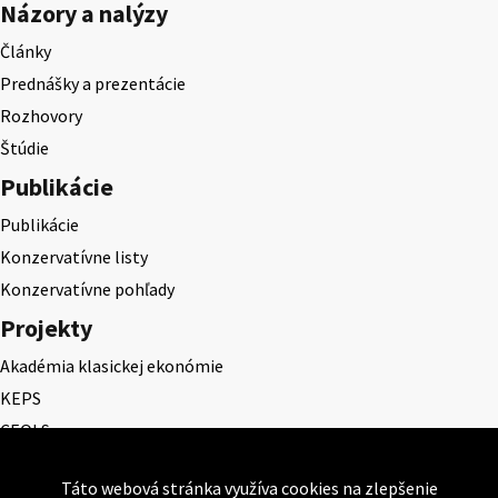
Názory a nalýzy
Články
Prednášky a prezentácie
Rozhovory
Štúdie
Publikácie
Publikácie
Konzervatívne listy
Konzervatívne pohľady
Projekty
Akadémia klasickej ekonómie
KEPS
CEQLS
Cena Dominika Tatarku
Táto webová stránka využíva cookies na zlepšenie
Cena Ernesta Valka