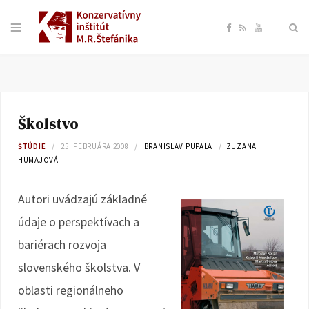
F
R
Y
a
S
o
c
S
u
Školstvo
e
T
ŠTÚDIE
25. FEBRUÁRA 2008
BRANISLAV PUPALA
ZUZANA
HUMAJOVÁ
b
u
Autori uvádzajú základné
o
b
údaje o perspektívach a
o
e
bariérach rozvoja
slovenského školstva. V
k
oblasti regionálneho