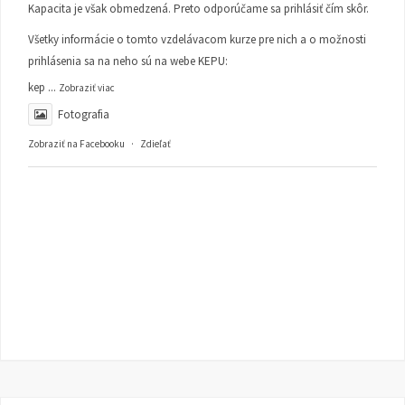
Kapacita je však obmedzená. Preto odporúčame sa prihlásiť čím skôr.
Všetky informácie o tomto vzdelávacom kurze pre nich a o možnosti
prihlásenia sa na neho sú na webe KEPU:
kep
...
Zobraziť viac
Fotografia
Zobraziť na Facebooku
·
Zdieľať