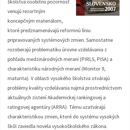
školstva osobitnú pozornosť
venujú rezortným
koncepčným materiálom,
ktoré predznamenávajú reformnú líniu
pripravovaných systémových zmien. Samostatne
rozoberajú problematiku úrovne vzdelávania z
pohľadu medzinárodných meraní (PIRLS, PISA) a
charakteristiku národných meraní (Monitor 9,
maturita). V oblasti vysokého školstva otvárajú
problémy kvality vzdelávania najmä prostredníctvom
aktuálnych zistení Akademickej rankingovej a
ratingovej agentúry (ARRA). Tému uzatvárajú
charakteristikou zmien, ktoré do systému vysokých
škôl zaviedla novela vysokoškolského zákona.