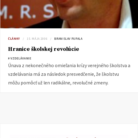
ČLÁNKY
15. MÁJA 2006
BRANISLAV PUPALA
Hranice školskej revolúcie
# VZDELÁVANIE
Únava z nekonečného omieľania krízy verejného školstva a
vzdelávania má za následok presvedčenie, že školstvu
môžu pomôcť už len radikálne, revolučné zmeny.