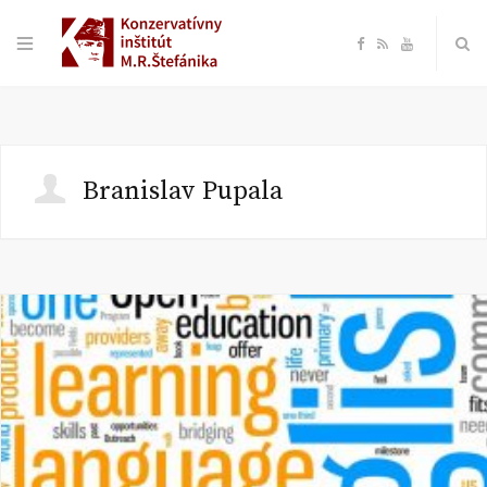
F
R
Y
a
S
o
c
S
u
Branislav Pupala
e
T
b
u
o
b
o
e
k