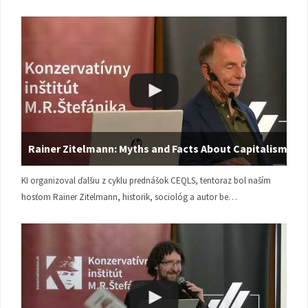
Rainer Zitelmann: Myths and Facts About Capitalism
KI organizoval ďalšiu z cyklu prednášok CEQLS, tentoraz bol naším
hosťom Rainer Zitelmann, historik, sociológ a autor be…