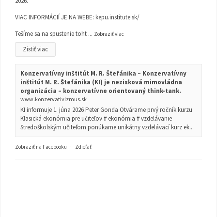
2026.
VIAC INFORMÁCIÍ JE NA WEBE:
kepu.institute.sk/
Tešíme sa na spustenie toht
...
Zobraziť viac
Zistiť viac
Konzervatívny inštitút M. R. Štefánika – Konzervatívny
inštitút M. R. Štefánika (KI) je nezisková mimovládna
organizácia – konzervatívne orientovaný think-tank.
www.konzervativizmus.sk
KI informuje 1. júna 2026 Peter Gonda Otvárame prvý ročník kurzu
Klasická ekonómia pre učiteľov # ekonómia # vzdelávanie
Stredoškolským učiteľom ponúkame unikátny vzdelávací kurz ek...
Zobraziť na Facebooku
·
Zdieľať