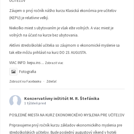
UČITEĽOV
Záujem o prvý ročník nášho kurzu Klasická ekonómia pre učiteľov
(KEPU) je relatívne veľký.
Niekoľko miest s ubytovaním je však ešte voľných. A viac miest je
voľných na účasť na kurze bez ubytovania.
Aktívni stredoškolskí učitelia so záujmom o ekonomické myslenie sa
tak ešte môžu prihlásiť na kurz DO 23. AUGUSTA.
VIAC INFO:
kepu.ins
...
Zobraziť viac
Fotografia
Zobraziť na Facebooku
·
Zdieľať
Konzervatívny inštitút M. R. Štefánika
1 týždeň pred
POSLEDNÉ MIESTA NA KURZ EKONOMICKÉHO MYSLENIA PRE UČITEĽOV
Pripravujeme prvý ročník kurzu základov ekonomického myslenia pre
stredoškolských učiteľov. Bude posledný augustový víkend v hoteli