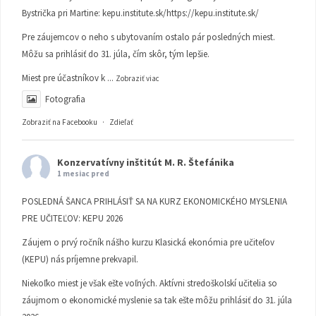
Bystrička pri Martine:
kepu.institute.sk/https://kepu.institute.sk/
Pre záujemcov o neho s ubytovaním ostalo pár posledných miest.
Môžu sa prihlásiť do 31. júla, čím skôr, tým lepšie.
Miest pre účastníkov k
...
Zobraziť viac
Fotografia
Zobraziť na Facebooku
·
Zdieľať
Konzervatívny inštitút M. R. Štefánika
1 mesiac pred
POSLEDNÁ ŠANCA PRIHLÁSIŤ SA NA KURZ EKONOMICKÉHO MYSLENIA
PRE UČITEĽOV: KEPU 2026
Záujem o prvý ročník nášho kurzu Klasická ekonómia pre učiteľov
(KEPU) nás príjemne prekvapil.
Niekoľko miest je však ešte voľných. Aktívni stredoškolskí učitelia so
záujmom o ekonomické myslenie sa tak ešte môžu prihlásiť do 31. júla