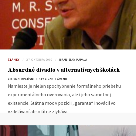
ČLÁNKY
27. OKTÓBRA 2009
BRANISLAV PUPALA
Absurdné divadlo v alternatívnych školách
# KONZERVATÍVNE LISTY
# VZDELÁVANIE
Namieste je nielen spochybnenie formálneho priebehu
experimentálneho overovania, ale i jeho samotnej
existencie. Štátna moc v pozícii „garanta“ inovácií vo
vzdelávaní absolútne zlyháva.