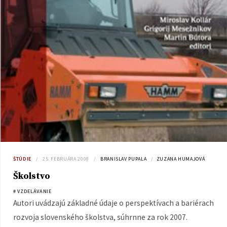
ŠTÚDIE
25. FEBRUÁRA 2008
BRANISLAV PUPALA
ZUZANA HUMAJOVÁ
Školstvo
# VZDELÁVANIE
Autori uvádzajú základné údaje o perspektívach a bariérach
rozvoja slovenského školstva, súhrnne za rok 2007.