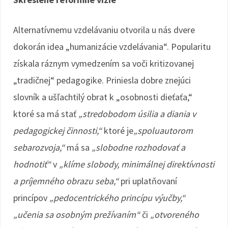
Alternatívnemu vzdelávaniu otvorila u nás dvere
dokorán idea „humanizácie vzdelávania“. Popularitu
získala ráznym vymedzením sa voči kritizovanej
„tradičnej“ pedagogike. Priniesla dobre znejúci
slovník a ušľachtilý obrat k „osobnosti dieťaťa,“
ktoré sa má stať
„stredobodom úsilia a diania v
pedagogickej činnosti,“
ktoré je
„spoluautorom
sebarozvoja,“
má sa
„slobodne rozhodovať a
hodnotiť“
v
„klíme slobody, minimálnej direktívnosti
a príjemného obrazu seba,“
pri uplatňovaní
princípov
„pedocentrického princípu výučby,“
„učenia sa osobným prežívaním“
či
„otvoreného