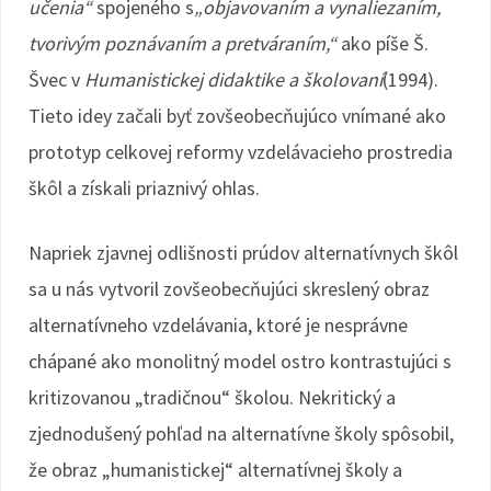
učenia“
spojeného s
„objavovaním a vynaliezaním,
tvorivým poznávaním a pretváraním,“
ako píše Š.
Švec v
Humanistickej didaktike a školovaní
(1994).
Tieto idey začali byť zovšeobecňujúco vnímané ako
prototyp celkovej reformy vzdelávacieho prostredia
škôl a získali priaznivý ohlas.
Napriek zjavnej odlišnosti prúdov alternatívnych škôl
sa u nás vytvoril zovšeobecňujúci skreslený obraz
alternatívneho vzdelávania, ktoré je nesprávne
chápané ako monolitný model ostro kontrastujúci s
kritizovanou „tradičnou“ školou. Nekritický a
zjednodušený pohľad na alternatívne školy spôsobil,
že obraz „humanistickej“ alternatívnej školy a