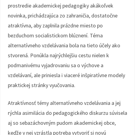
prostredie akademickej pedagogiky akákoľvek
novinka, prichádzajúca zo zahraničia, dostatočne
atraktívna, aby zaplnila prázdne miesto po
bezduchom socialistickom blúznení. Téma
alternatívneho vzdelávania bola na tieto účely ako
stvorená. Ponúkla najrýchlejšiu cestu nielen k
podmanivému vyjadrovaniu sa o výchove a
vzdelávaní, ale priniesla i viaceré inšpiratívne modely
praktickej stránky vyučovania.
Atraktívnosť témy alternatívneho vzdelávania a jej
rýchla asimilácia do pedagogického diskurzu súvisela
aj so sebazáchovným pudom akademickej obce,
keďže v nej vzrástla potreba vytvoriť si novú