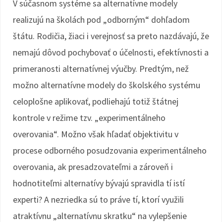
V súčasnom systéme sa alternatívne modely
realizujú na školách pod „odborným“ dohľadom
štátu. Rodičia, žiaci i verejnosť sa preto nazdávajú, že
nemajú dôvod pochybovať o účelnosti, efektívnosti a
primeranosti alternatívnej výučby. Predtým, než
možno alternatívne modely do školského systému
celoplošne aplikovať, podliehajú totiž štátnej
kontrole v režime tzv. „experimentálneho
overovania“. Možno však hľadať objektivitu v
procese odborného posudzovania experimentálneho
overovania, ak presadzovateľmi a zároveň i
hodnotiteľmi alternatívy bývajú spravidla tí istí
experti? A nezriedka sú to práve tí, ktorí využili
atraktívnu „alternatívnu skratku“ na vylepšenie