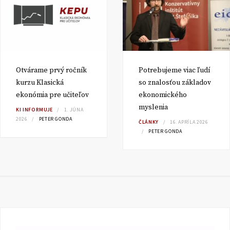
Otvárame prvý ročník
Potrebujeme viac ľudí
kurzu Klasická
so znalosťou základov
ekonómia pre učiteľov
ekonomického
myslenia
KI INFORMUJE
1. JÚNA
2026
PETER GONDA
ČLÁNKY
16. APRÍLA 2026
PETER GONDA