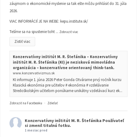
záujmom o ekonomické myslenie sa tak ešte môžu prihlásiť do 31. júla
2026.
VIAC INFORMÁCIÍ JE NA WEBE:
kepu.institute.sk/
Tešíme sa na spustenie toht
...
Zobraziť viac
Zistiť viac
Konzervatívny inštitút M. R. Štefánika – Konzervatívny
inštitút M. R. Štefánika (KI) je nezisková mimovládna
organizácia – konzervatívne orientovaný think-tank.
www.konzervativizmus.sk
KI informuje 1. júna 2026 Peter Gonda Otvárame prvý ročník kurzu
Klasická ekonómia pre učiteľov # ekonómia # vzdelávanie
Stredoškolským učiteľom ponúkame unikátny vzdelávací kurz ek...
Zobraziť na Facebooku
·
Zdieľať
Konzervatívny inštitút M. R. Štefánika
Používateľ
si zmenil titulnú fotku.
1 mesiac pred