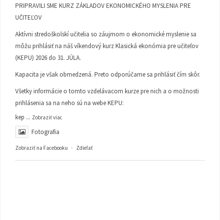
PRIPRAVILI SME KURZ ZÁKLADOV EKONOMICKÉHO MYSLENIA PRE
UČITEĽOV
Aktívni stredoškolskí učitelia so záujmom o ekonomické myslenie sa
môžu prihlásiť na náš víkendový kurz Klasická ekonómia pre učiteľov
(KEPU) 2026 do 31. JÚLA.
Kapacita je však obmedzená. Preto odporúčame sa prihlásiť čím skôr.
Všetky informácie o tomto vzdelávacom kurze pre nich a o možnosti
prihlásenia sa na neho sú na webe KEPU:
kep
...
Zobraziť viac
Fotografia
Zobraziť na Facebooku
·
Zdieľať