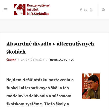
F
R
Y
a
S
o
c
S
u
Absurdné divadlo v alternatívnych
e
T
školách
b
u
ČLÁNKY
27. OKTÓBRA 2009
BRANISLAV PUPALA
o
b
Nejdem riešiť otázku postavenia a
o
e
funkcií alternatívnych škôl a ich
k
modelov vzdelávania v súčasnom
školskom systéme. Tieto školy a