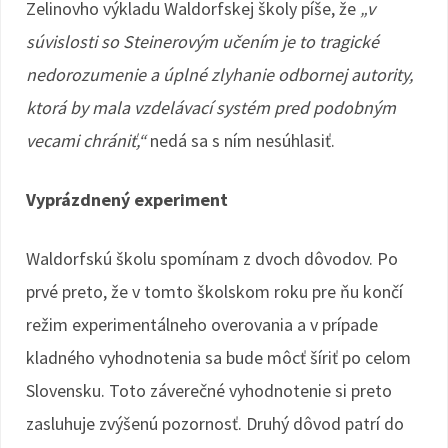
Zelinovho výkladu Waldorfskej školy píše, že
„v
súvislosti so Steinerovým učením je to tragické
nedorozumenie a úplné zlyhanie odbornej autority,
ktorá by mala vzdelávací systém pred podobným
vecami chrániť,“
nedá sa s ním nesúhlasiť.
Vyprázdnený experiment
Waldorfskú školu spomínam z dvoch dôvodov. Po
prvé preto, že v tomto školskom roku pre ňu končí
režim experimentálneho overovania a v prípade
kladného vyhodnotenia sa bude môcť šíriť po celom
Slovensku. Toto záverečné vyhodnotenie si preto
zasluhuje zvýšenú pozornosť. Druhý dôvod patrí do