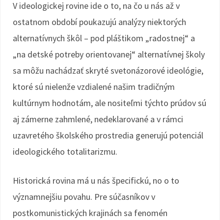
V ideologickej rovine ide o to, na čo u nás až v
ostatnom období poukazujú analýzy niektorých
alternatívnych škôl – pod pláštikom „radostnej“ a
„na detské potreby orientovanej“ alternatívnej školy
sa môžu nachádzať skryté svetonázorové ideológie,
ktoré sú nielenže vzdialené našim tradičným
kultúrnym hodnotám, ale nositeľmi týchto prúdov sú
aj zámerne zahmlené, nedeklarované a v rámci
uzavretého školského prostredia generujú potenciál
ideologického totalitarizmu.
Historická rovina má u nás špecifickú, no o to
významnejšiu povahu. Pre súčasníkov v
postkomunistických krajinách sa fenomén