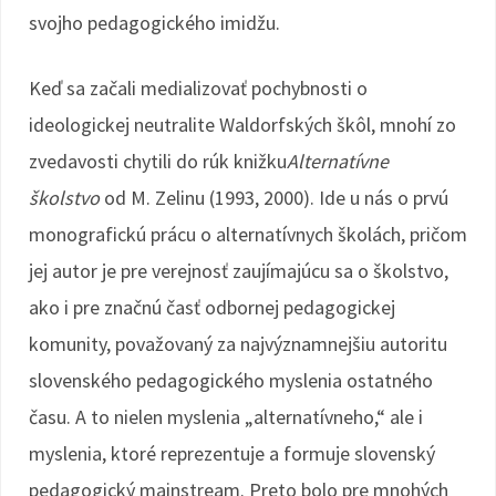
svojho pedagogického imidžu.
Keď sa začali medializovať pochybnosti o
ideologickej neutralite Waldorfských škôl, mnohí zo
zvedavosti chytili do rúk knižku
Alternatívne
školstvo
od M. Zelinu (1993, 2000). Ide u nás o prvú
monografickú prácu o alternatívnych školách, pričom
jej autor je pre verejnosť zaujímajúcu sa o školstvo,
ako i pre značnú časť odbornej pedagogickej
komunity, považovaný za najvýznamnejšiu autoritu
slovenského pedagogického myslenia ostatného
času. A to nielen myslenia „alternatívneho,“ ale i
myslenia, ktoré reprezentuje a formuje slovenský
pedagogický mainstream. Preto bolo pre mnohých