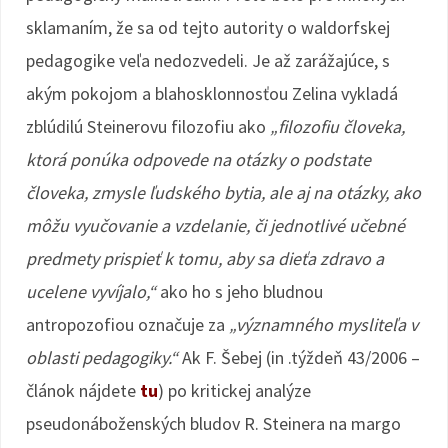
sklamaním, že sa od tejto autority o waldorfskej
pedagogike veľa nedozvedeli. Je až zarážajúce, s
akým pokojom a blahosklonnosťou Zelina vykladá
zblúdilú Steinerovu filozofiu ako
„filozofiu človeka,
ktorá ponúka odpovede na otázky o podstate
človeka, zmysle ľudského bytia, ale aj na otázky, ako
môžu vyučovanie a vzdelanie, či jednotlivé učebné
predmety prispieť k tomu, aby sa dieťa zdravo a
ucelene vyvíjalo,“
ako ho s jeho bludnou
antropozofiou označuje za
„významného mysliteľa v
oblasti pedagogiky.“
Ak F. Šebej (in .týždeň 43/2006 –
článok nájdete
tu
) po kritickej analýze
pseudonáboženských bludov R. Steinera na margo