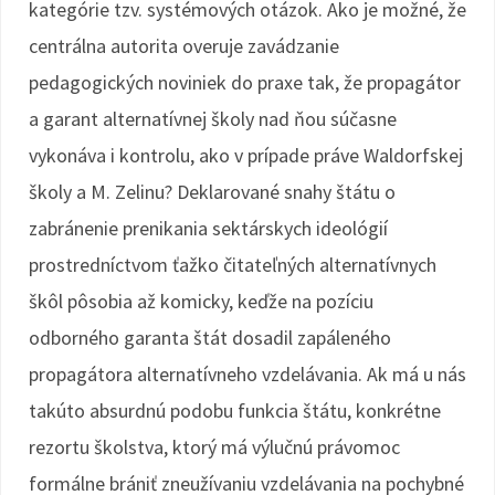
kategórie tzv. systémových otázok. Ako je možné, že
centrálna autorita overuje zavádzanie
pedagogických noviniek do praxe tak, že propagátor
a garant alternatívnej školy nad ňou súčasne
vykonáva i kontrolu, ako v prípade práve Waldorfskej
školy a M. Zelinu? Deklarované snahy štátu o
zabránenie prenikania sektárskych ideológií
prostredníctvom ťažko čitateľných alternatívnych
škôl pôsobia až komicky, keďže na pozíciu
odborného garanta štát dosadil zapáleného
propagátora alternatívneho vzdelávania. Ak má u nás
takúto absurdnú podobu funkcia štátu, konkrétne
rezortu školstva, ktorý má výlučnú právomoc
formálne brániť zneužívaniu vzdelávania na pochybné