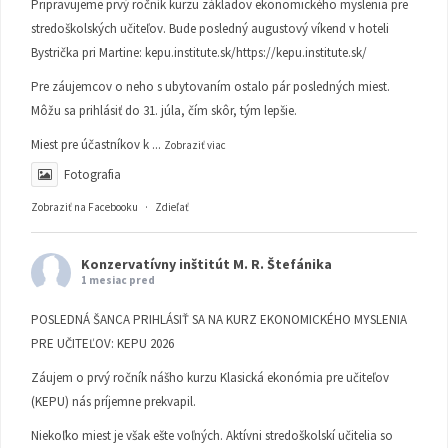
Pripravujeme prvý ročník kurzu základov ekonomického myslenia pre
stredoškolských učiteľov. Bude posledný augustový víkend v hoteli
Bystrička pri Martine:
kepu.institute.sk/https://kepu.institute.sk/
Pre záujemcov o neho s ubytovaním ostalo pár posledných miest.
Môžu sa prihlásiť do 31. júla, čím skôr, tým lepšie.
Miest pre účastníkov k
...
Zobraziť viac
Fotografia
Zobraziť na Facebooku
·
Zdieľať
Konzervatívny inštitút M. R. Štefánika
1 mesiac pred
POSLEDNÁ ŠANCA PRIHLÁSIŤ SA NA KURZ EKONOMICKÉHO MYSLENIA
PRE UČITEĽOV: KEPU 2026
Záujem o prvý ročník nášho kurzu Klasická ekonómia pre učiteľov
(KEPU) nás príjemne prekvapil.
Niekoľko miest je však ešte voľných. Aktívni stredoškolskí učitelia so