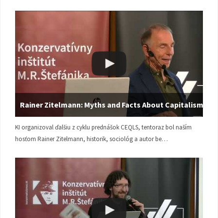
Rainer Zitelmann: Myths and Facts About Capitalism
KI organizoval ďalšiu z cyklu prednášok CEQLS, tentoraz bol naším
hosťom Rainer Zitelmann, historik, sociológ a autor be…