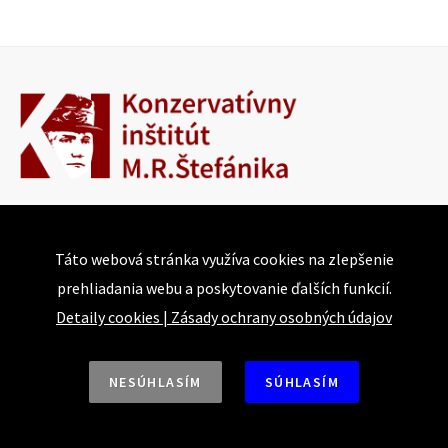
Bajkalská 25
821 05 Bratislava
Táto webová stránka využíva cookies na zlepšenie
prehliadania webu a poskytovanie ďalších funkcií.
Tel.: +421 918 493 917 | +421 915 874 744
Detaily cookies
|
Zásady ochrany osobných údajov
E-mail: conservative@institute.sk
Web: https://www.konzervativizmus.sk
NESÚHLASÍM
SÚHLASÍM
Aktivity a podujatia