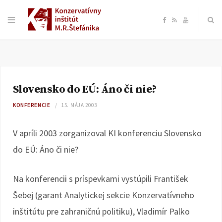
F
R
Y
a
S
o
c
S
u
Slovensko do EÚ: Áno či nie?
e
T
KONFERENCIE
15. MÁJA 2003
b
u
V apríli 2003 zorganizoval KI konferenciu Slovensko
o
b
do EÚ: Áno či nie?
o
e
Na konferencii s príspevkami vystúpili František
k
Šebej (garant Analytickej sekcie Konzervatívneho
inštitútu pre zahraničnú politiku), Vladimír Palko