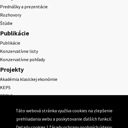
Prednášky a prezentácie
Rozhovory
Štúdie
Publikácie
Publikácie
Konzervatívne listy
Konzervatívne pohľady
Projekty
Akadémia klasickej ekonómie
KEPS
CEQLS
Cena Dominika Tatarku
Táto webová stránka využíva cookies na zlepšenie
Cena Ernesta Valka
prehliadania webu a poskytovanie ďalších funkcií.
Študentská esej
Detaily cookies
|
Zásady ochrany osobných údajov