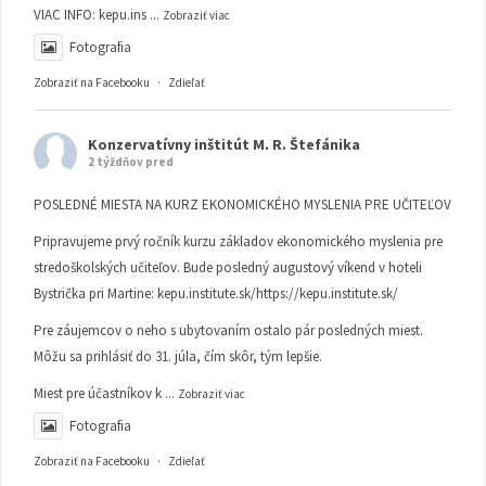
VIAC INFO:
kepu.ins
...
Zobraziť viac
Fotografia
Zobraziť na Facebooku
·
Zdieľať
Konzervatívny inštitút M. R. Štefánika
2 týždňov pred
POSLEDNÉ MIESTA NA KURZ EKONOMICKÉHO MYSLENIA PRE UČITEĽOV
Pripravujeme prvý ročník kurzu základov ekonomického myslenia pre
stredoškolských učiteľov. Bude posledný augustový víkend v hoteli
Bystrička pri Martine:
kepu.institute.sk/https://kepu.institute.sk/
Pre záujemcov o neho s ubytovaním ostalo pár posledných miest.
Môžu sa prihlásiť do 31. júla, čím skôr, tým lepšie.
Miest pre účastníkov k
...
Zobraziť viac
Fotografia
Zobraziť na Facebooku
·
Zdieľať