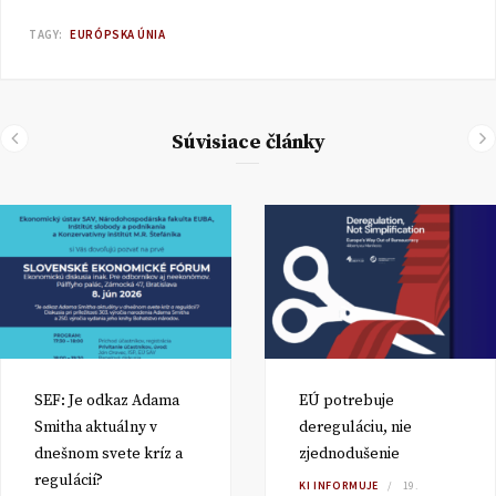
TAGY:
EURÓPSKA ÚNIA
Súvisiace články
SEF: Je odkaz Adama
EÚ potrebuje
Smitha aktuálny v
dereguláciu, nie
dnešnom svete kríz a
zjednodušenie
regulácií?
KI INFORMUJE
19.