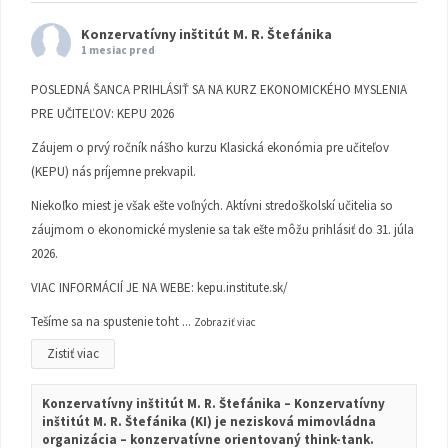
Konzervatívny inštitút M. R. Štefánika
1 mesiac pred
POSLEDNÁ ŠANCA PRIHLÁSIŤ SA NA KURZ EKONOMICKÉHO MYSLENIA
PRE UČITEĽOV: KEPU 2026
Záujem o prvý ročník nášho kurzu Klasická ekonómia pre učiteľov
(KEPU) nás príjemne prekvapil.
Niekoľko miest je však ešte voľných. Aktívni stredoškolskí učitelia so
záujmom o ekonomické myslenie sa tak ešte môžu prihlásiť do 31. júla
2026.
VIAC INFORMÁCIÍ JE NA WEBE:
kepu.institute.sk/
Tešíme sa na spustenie toht
...
Zobraziť viac
Zistiť viac
Konzervatívny inštitút M. R. Štefánika – Konzervatívny
inštitút M. R. Štefánika (KI) je nezisková mimovládna
organizácia – konzervatívne orientovaný think-tank.