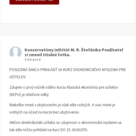
Konzervatívny inštitút M. R. Štefánika
Používateľ
si zmenil titulnú fotku.
5 dní pred
POSLEDNÁ ŠANCA PRIHLÁSIŤ SA KURZ EKONOMICKÉHO MYSLENIA PRE
UČITEĽOV
Záujem o prvý ročník nášho kurzu Klasická ekonómia pre učiteľov
(KEPU) je relatívne veľký.
Niekoľko miest s ubytovaním je však ešte voľných. A viac miest je
voľných na účasť na kurze bez ubytovania.
Aktívni stredoškolskí učitelia so záujmom o ekonomické myslenie sa
tak ešte môžu prihlásiť na kurz DO 23. AUGUSTA.