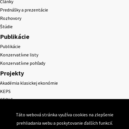
Články
Prednášky a prezentácie
Rozhovory
Štúdie
Publikácie
Publikácie
Konzervatívne listy
Konzervatívne pohľady
Projekty
Akadémia klasickej ekonómie
KEPS
CEQLS
Cena Dominika Tatarku
Táto webová stránka využíva cookies na zlepšenie
Cena Ernesta Valka
prehliadania webu a poskytovanie ďalších funkcií.
Študentská esej