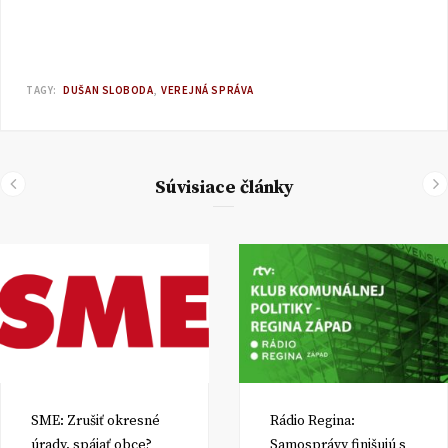
TAGY:
DUŠAN SLOBODA
VEREJNÁ SPRÁVA
Súvisiace články
SME: Zrušiť okresné
Rádio Regina:
úrady, spájať obce?
Samosprávy finišujú s