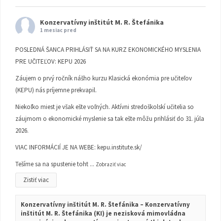
Konzervatívny inštitút M. R. Štefánika
1 mesiac pred
POSLEDNÁ ŠANCA PRIHLÁSIŤ SA NA KURZ EKONOMICKÉHO MYSLENIA
PRE UČITEĽOV: KEPU 2026
Záujem o prvý ročník nášho kurzu Klasická ekonómia pre učiteľov
(KEPU) nás príjemne prekvapil.
Niekoľko miest je však ešte voľných. Aktívni stredoškolskí učitelia so
záujmom o ekonomické myslenie sa tak ešte môžu prihlásiť do 31. júla
2026.
VIAC INFORMÁCIÍ JE NA WEBE:
kepu.institute.sk/
Tešíme sa na spustenie toht
...
Zobraziť viac
Zistiť viac
Konzervatívny inštitút M. R. Štefánika – Konzervatívny
inštitút M. R. Štefánika (KI) je nezisková mimovládna