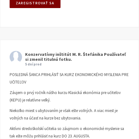
Konzervatívny inštitút M. R. Štefánika
Používateľ
si zmenil titulnú fotku.
5 dní pred
POSLEDNÁ ŠANCA PRIHLÁSIŤ SA KURZ EKONOMICKÉHO MYSLENIA PRE
UČITEĽOV
Záujem o prvý ročník nášho kurzu Klasická ekonómia pre učiteľov
(KEPU) je relatívne veľký.
Niekoľko miest s ubytovaním je však ešte voľných. A viac miest je
voľných na účasť na kurze bez ubytovania.
Aktívni stredoškolskí učitelia so záujmom o ekonomické myslenie sa
tak ešte môžu prihlásiť na kurz DO 23. AUGUSTA.