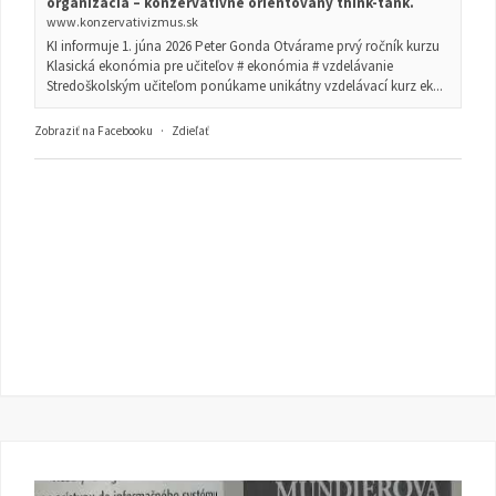
organizácia – konzervatívne orientovaný think-tank.
www.konzervativizmus.sk
KI informuje 1. júna 2026 Peter Gonda Otvárame prvý ročník kurzu
Klasická ekonómia pre učiteľov # ekonómia # vzdelávanie
Stredoškolským učiteľom ponúkame unikátny vzdelávací kurz ek...
Zobraziť na Facebooku
·
Zdieľať