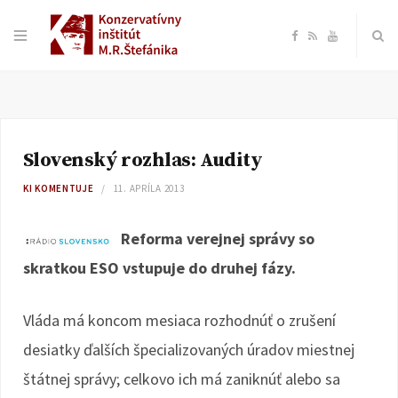
F
R
Y
a
S
o
c
S
u
Slovenský rozhlas: Audity
e
T
KI KOMENTUJE
11. APRÍLA 2013
b
u
Reforma verejnej správy so
o
b
skratkou ESO vstupuje do druhej fázy.
o
e
Vláda má koncom mesiaca rozhodnúť o zrušení
k
desiatky ďalších špecializovaných úradov miestnej
štátnej správy; celkovo ich má zaniknúť alebo sa