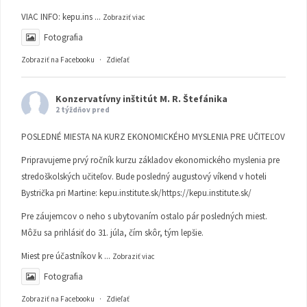
VIAC INFO:
kepu.ins
...
Zobraziť viac
Fotografia
Zobraziť na Facebooku
·
Zdieľať
Konzervatívny inštitút M. R. Štefánika
2 týždňov pred
POSLEDNÉ MIESTA NA KURZ EKONOMICKÉHO MYSLENIA PRE UČITEĽOV
Pripravujeme prvý ročník kurzu základov ekonomického myslenia pre
stredoškolských učiteľov. Bude posledný augustový víkend v hoteli
Bystrička pri Martine:
kepu.institute.sk/https://kepu.institute.sk/
Pre záujemcov o neho s ubytovaním ostalo pár posledných miest.
Môžu sa prihlásiť do 31. júla, čím skôr, tým lepšie.
Miest pre účastníkov k
...
Zobraziť viac
Fotografia
Zobraziť na Facebooku
·
Zdieľať