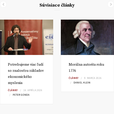
Súvisiace články
Potrebujeme viac ľudí
Morálna autorita roku
so znalosťou základov
1776
ekonomického
ČLÁNKY
9. MARCA 2026
myslenia
DANIEL KLEIN
ČLÁNKY
16. APRÍLA 2026
PETER GONDA