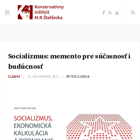
F
R
Y
a
S
o
c
S
u
Socializmus: memento pre súčasnosť i
e
T
budúcnosť
b
u
ČLÁNKY
10. NOVEMBRA 2017
PETER GONDA
o
b
o
e
k