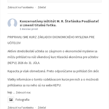
Zobraziť na Facebooku
·
Zdieľať
Konzervatívny inštitút M. R. Štefánika
Používateľ
si zmenil titulnú fotku.
1 mesiac pred
PRIPRAVILI SME KURZ ZÁKLADOV EKONOMICKÉHO MYSLENIA PRE
UČITEĽOV
Aktívni stredoškolskí učitelia so záujmom o ekonomické myslenie sa
môžu prihlásiť na náš víkendový kurz Klasická ekonómia pre učiteľov
(KEPU) 2026 do 31. JÚLA.
Kapacita je však obmedzená. Preto odporúčame sa prihlásiť čím skôr.
Všetky informácie o tomto vzdelávacom kurze pre nich a o možnosti
prihlásenia sa na neho sú na webe KEPU:
kep
...
Zobraziť viac
Fotografia
Zobraziť na Facebooku
·
Zdieľať