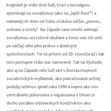
krajinách je stále dosť ľudí, ktorí s nostalgiou
spomínajú na socializmus (ako na „lepší život“) a
nemenej ich dnes od štátu očakáva väčšiu „pomoc,
ochranu a istoty“. Na Západe zase mnohí vnímajú
socializmus cez ružové okuliare a čoraz viac ich volá
po väčšej váhe jeho prvkov v dnešných
spoločnostiach. Tie sú pritom od 20. storočia už i tak
nimi postupne stále viac zamorené. Tak na Východe,
ako aj na Západe veľa ľudí verí v životaschopnosť
socialistických myšlienok, ako pokračovanie určitej
podoby režimov spred roka 1990 a najmä ako mix
centrálneho plánovania a regulovania s trhom (v
duchu sociálno-inžinierskych konštruktov ako