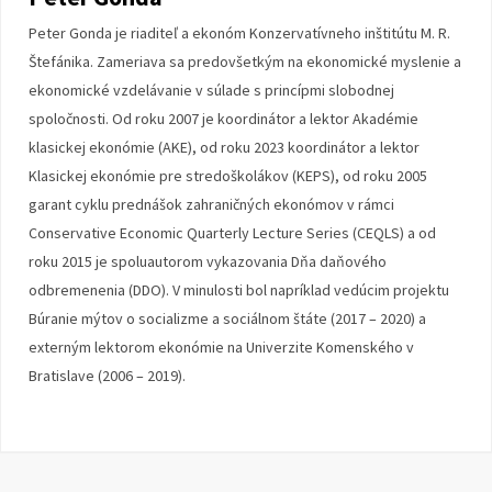
Peter Gonda je riaditeľ a ekonóm Konzervatívneho inštitútu M. R.
Štefánika. Zameriava sa predovšetkým na ekonomické myslenie a
ekonomické vzdelávanie v súlade s princípmi slobodnej
spoločnosti. Od roku 2007 je koordinátor a lektor Akadémie
klasickej ekonómie (AKE), od roku 2023 koordinátor a lektor
Klasickej ekonómie pre stredoškolákov (KEPS), od roku 2005
garant cyklu prednášok zahraničných ekonómov v rámci
Conservative Economic Quarterly Lecture Series (CEQLS) a od
roku 2015 je spoluautorom vykazovania Dňa daňového
odbremenenia (DDO). V minulosti bol napríklad vedúcim projektu
Búranie mýtov o socializme a sociálnom štáte (2017 – 2020) a
externým lektorom ekonómie na Univerzite Komenského v
Bratislave (2006 – 2019).