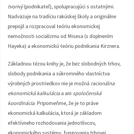
tvorivý
(podnikateľ), spolupracujúci s ostatnými.
Nadväzuje na tradíciu rakúskej školy a originálne
prepojil a rozpracoval teóriu ekonomickej
nemožnosti socializmu od Misesa (s doplnením
Hayeka) a ekonomickú teóriu podnikania Kirznera.
Základnou tézou knihy je, že bez slobodných trhov,
slobody podnikania a súkromného vlastníctva
výrobných prostriedkov nie je možná
racionálna
ekonomická kalkulácia
a ani
spoločenská
koordinácia
. Pripomeňme, že je to práve
ekonomická kalkulácia, ktorá je základom
efektívneho rozhodovania jednotlivcov,
ekonomického systému, fungovania trhovej