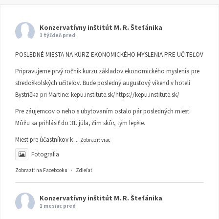
Konzervatívny inštitút M. R. Štefánika
1 týždeň pred
POSLEDNÉ MIESTA NA KURZ EKONOMICKÉHO MYSLENIA PRE UČITEĽOV
Pripravujeme prvý ročník kurzu základov ekonomického myslenia pre
stredoškolských učiteľov. Bude posledný augustový víkend v hoteli
Bystrička pri Martine:
kepu.institute.sk/https://kepu.institute.sk/
Pre záujemcov o neho s ubytovaním ostalo pár posledných miest.
Môžu sa prihlásiť do 31. júla, čím skôr, tým lepšie.
Miest pre účastníkov k
...
Zobraziť viac
Fotografia
Zobraziť na Facebooku
·
Zdieľať
Konzervatívny inštitút M. R. Štefánika
1 mesiac pred