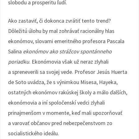
slobodu a prosperitu ľudí.
Ako zastaviť, či dokonca zvrátiť tento trend?
Dôležitú úlohu by mal zohrávať racionálny hlas
ekonómov, slovami emeritného profesora Pascala
Salina
ekonómov ako strážcov spontánneho
poriadku
. Ekonómovia však už neraz zlyhali
a spreneverili sa svojej vede. Profesor Jesús Huerta
de Soto uvádza, že s výnimkou Misesa, Hayeka,
ostatných ekonómov rakúskej školy a málo ďalších,
ekonómovia a iní spoločenskí vedci zlyhali
prinajmenšom v momente, keď mali upozorňovať
a varovať občanov pred nebezpečenstvom zo
socialistického ideálu.