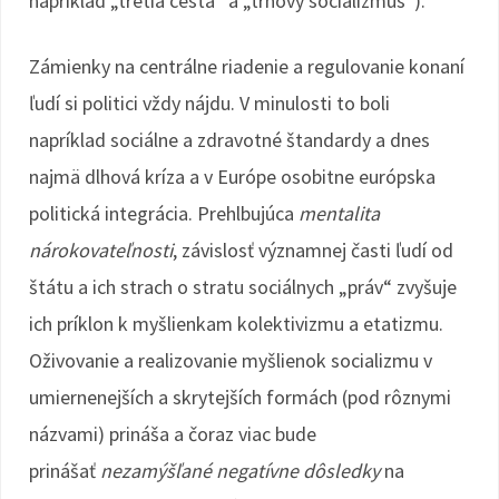
napríklad „tretia cesta“ a „trhový socializmus“).
Zámienky na centrálne riadenie a regulovanie konaní
ľudí si politici vždy nájdu. V minulosti to boli
napríklad sociálne a zdravotné štandardy a dnes
najmä dlhová kríza a v Európe osobitne európska
politická integrácia. Prehlbujúca
mentalita
nárokovateľnosti
, závislosť významnej časti ľudí od
štátu a ich strach o stratu sociálnych „práv“ zvyšuje
ich príklon k myšlienkam kolektivizmu a etatizmu.
Oživovanie a realizovanie myšlienok socializmu v
umiernenejších a skrytejších formách (pod rôznymi
názvami) prináša a čoraz viac bude
prinášať
nezamýšľané negatívne dôsledky
na