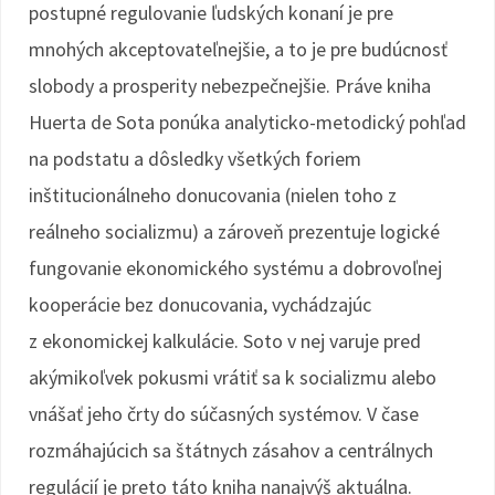
postupné regulovanie ľudských konaní je pre
mnohých akceptovateľnejšie, a to je pre budúcnosť
slobody a prosperity nebezpečnejšie. Práve kniha
Huerta de Sota ponúka analyticko-metodický pohľad
na podstatu a dôsledky všetkých foriem
inštitucionálneho donucovania (nielen toho z
reálneho socializmu) a zároveň prezentuje logické
fungovanie ekonomického systému a dobrovoľnej
kooperácie bez donucovania, vychádzajúc
z ekonomickej kalkulácie. Soto v nej varuje pred
akýmikoľvek pokusmi vrátiť sa k socializmu alebo
vnášať jeho črty do súčasných systémov. V čase
rozmáhajúcich sa štátnych zásahov a centrálnych
regulácií je preto táto kniha nanajvýš aktuálna.