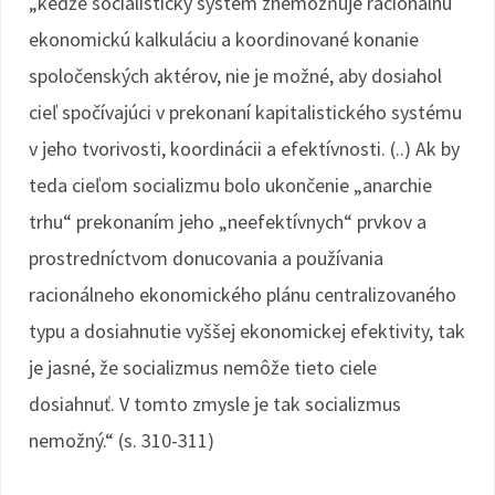
„keďže socialistický systém znemožňuje racionálnu
ekonomickú kalkuláciu a koordinované konanie
spoločenských aktérov, nie je možné, aby dosiahol
cieľ spočívajúci v prekonaní kapitalistického systému
v jeho tvorivosti, koordinácii a efektívnosti. (..) Ak by
teda cieľom socializmu bolo ukončenie „anarchie
trhu“ prekonaním jeho „neefektívnych“ prvkov a
prostredníctvom donucovania a používania
racionálneho ekonomického plánu centralizovaného
typu a dosiahnutie vyššej ekonomickej efektivity, tak
je jasné, že socializmus nemôže tieto ciele
dosiahnuť. V tomto zmysle je tak socializmus
nemožný.“ (s. 310-311)