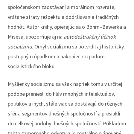
spoločenskom zaostávaní a morálnom rozvrate,
vrátane straty rešpektu a dodržiavania tradičných
hodnôt. Autor knihy, opierajúc sa o Böhm–Bawerka a
Misesa, upozorňuje aj na
autodeštrukčný účinok
socializmu
. Omyl socializmu sa potvrdil aj historicky:
postupným úpadkom a nakoniec rozpadom
socialistického bloku.
Myšlienky socializmu sa však napriek tomu v určitej
podobe preniesli do hláv mnohých intelektuálov,
politikov a iných, stále viac sa dostávajú do rôznych
sfér a segmentov dnešných spoločností a presiakli
do celkovej podoby dnešných spoločností. Príkladom
takto zamoreného odvetvia je centrálne plánovaný