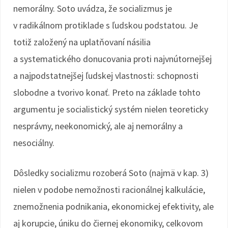
nemorálny. Soto uvádza, že socializmus je
v radikálnom protiklade s ľudskou podstatou. Je
totiž založený na uplatňovaní násilia
a systematického donucovania proti najvnútornejšej
a najpodstatnejšej ľudskej vlastnosti: schopnosti
slobodne a tvorivo konať. Preto na základe tohto
argumentu je socialistický systém nielen teoreticky
nesprávny, neekonomický, ale aj nemorálny a
nesociálny.
Dôsledky socializmu rozoberá Soto (najmä v kap. 3)
nielen v podobe nemožnosti racionálnej kalkulácie,
znemožnenia podnikania, ekonomickej efektivity, ale
aj korupcie, úniku do čiernej ekonomiky, celkovom