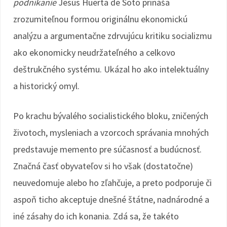
podnikanie
Jesús Huerta de Soto prináša
zrozumiteľnou formou originálnu ekonomickú
analýzu a argumentačne zdrvujúcu kritiku socializmu
ako ekonomicky neudržateľného a celkovo
deštrukčného systému. Ukázal ho ako intelektuálny
a historický omyl.
Po krachu bývalého socialistického bloku, zničených
životoch, mysleniach a vzorcoch správania mnohých
predstavuje memento pre súčasnosť a budúcnosť.
Značná časť obyvateľov si ho však (dostatočne)
neuvedomuje alebo ho zľahčuje, a preto podporuje či
aspoň ticho akceptuje dnešné štátne, nadnárodné a
iné zásahy do ich konania. Zdá sa, že takéto