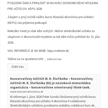
POSLEDNÁ ŠANCA PRIHLÁSIŤ SA NA KURZ EKONOMICKÉHO MYSLENIA
PRE UČITEĽOV: KEPU 2026
Záujem o prvý ročník nášho kurzu Klasická ekonómia pre učiteľov
(KEPU) nás príjemne prekvapil.
Niekoľko miest je však ešte voľných. Aktívni stredoškolskí učitelia so
záujmom o ekonomické myslenie sa tak ešte môžu prihlásiť do 31. júla
2026.
VIAC INFORMÁCIÍ JE NA WEBE:
kepu.institute.sk/
Tešíme sa na spustenie toht
...
Zobraziť viac
Zistiť viac
Konzervatívny inštitút M. R. Štefánika – Konzervatívny
inštitút M. R. Štefánika (KI) je nezisková mimovládna
organizácia – konzervatívne orientovaný think-tank.
www.konzervativizmus.sk
KI informuje 1. júna 2026 Peter Gonda Otvárame prvý ročník kurzu
Klasická ekonómia pre učiteľov # ekonómia # vzdelávanie
Stredoškolským učiteľom ponúkame unikátny vzdelávací kurz ek...