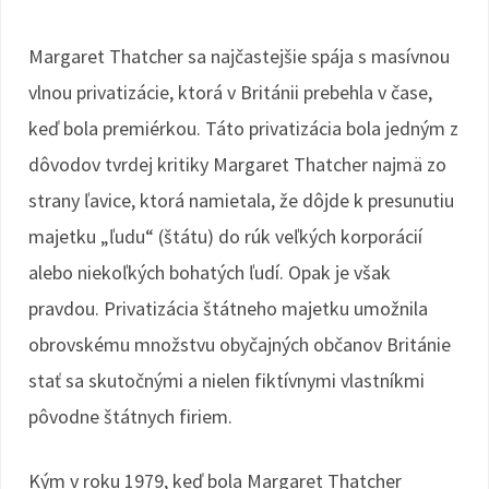
Margaret Thatcher sa najčastejšie spája s masívnou
vlnou privatizácie, ktorá v Británii prebehla v čase,
keď bola premiérkou. Táto privatizácia bola jedným z
dôvodov tvrdej kritiky Margaret Thatcher najmä zo
strany ľavice, ktorá namietala, že dôjde k presunutiu
majetku „ľudu“ (štátu) do rúk veľkých korporácií
alebo niekoľkých bohatých ľudí. Opak je však
pravdou. Privatizácia štátneho majetku umožnila
obrovskému množstvu obyčajných občanov Británie
stať sa skutočnými a nielen fiktívnymi vlastníkmi
pôvodne štátnych firiem.
Kým v roku 1979, keď bola Margaret Thatcher