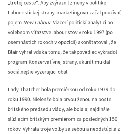
„tretej ceste“. Aby zvýraznil zmeny v politike
Labouristickej strany, marketingovo začal používať
pojem
New Labour
. Viacerí politickí analytici po
volebnom víťazstve labouristov v roku 1997 (po
osemnástich rokoch v opozícii) skonštatovali, že
Blair vyhral vďaka tomu, že takpovediac vykradol
program Konzervatívnej strany, akurát mu dal
sociálnejšie vyzerajúci obal.
Lady Thatcher bola premiérkou od roku 1979 do
roku 1990. Nielenže bola prvou ženou na poste
britského predsedu vlády, ale bola aj najdlhšie
slúžiacim britským premiérom za posledných 150
rokov. Vyhrala troje voľby za sebou a neodstúpila z