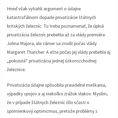
Hneď však vytiahli argument o údajne
katastrofálnom dopade privatizácie štátnych
britských železníc. Tu treba poznamenať, že úplná
privatizácia železníc prebehla až za vlády premiéra
Johna Majora, ale zámer sa zrodil počas vlády
Margaret Thatcher. A ešte počas jej vlády prebehla aj
„pokusná“ privatizácia jednej úzkorozchodnej
železnice.
Privatizácia údajne spôsobila pravidelné meškania,
výpadky spojov a aj niekoľko zrážok vlakov. Myslím,
že v prípade štátnych železníc išlo sčasti o
spomienkový optimizmus, pretože problémy s