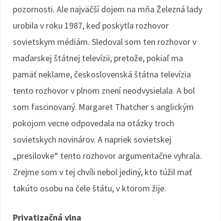
pozornosti. Ale najväčší dojem na mňa Železná lady
urobila v roku 1987, keď poskytla rozhovor
sovietskym médiám. Sledoval som ten rozhovor v
maďarskej štátnej televízii, pretože, pokiaľ ma
pamäť neklame, československá štátna televízia
tento rozhovor v plnom znení neodvysielala. A bol
som fascinovaný. Margaret Thatcher s anglickým
pokojom vecne odpovedala na otázky troch
sovietskych novinárov. A napriek sovietskej
„presilovke“ tento rozhovor argumentačne vyhrala.
Zrejme som v tej chvíli nebol jediný, kto túžil mať
takúto osobu na čele štátu, v ktorom žije.
Privatizačná vlna