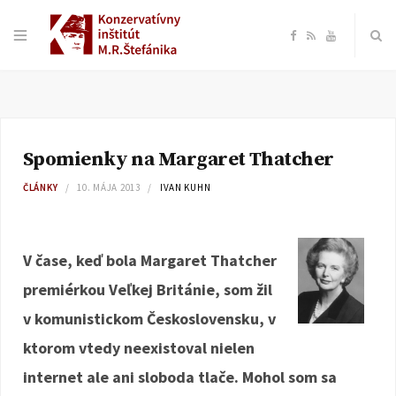
F
R
Y
a
S
o
c
S
u
Spomienky na Margaret Thatcher
e
T
ČLÁNKY
10. MÁJA 2013
IVAN KUHN
b
u
o
b
V čase, keď bola Margaret Thatcher
premiérkou Veľkej Británie, som žil
o
e
v komunistickom Československu, v
k
ktorom vtedy neexistoval nielen
internet ale ani sloboda tlače. Mohol som sa