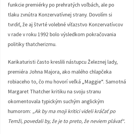
funkcie premiérky po prehratých voľbách, ale po
tlaku zvnútra Konzervatívnej strany. Dovolím si
tvrdiť, že aj štvrté volebné víťazstvo Konzervatívcov
v rade v roku 1992 bolo výsledkom pokračovania
politiky thatcherizmu.
Karikaturisti často kreslili nástupcu Železnej lady,
premiéra Johna Majora, ako malého chlapčeka
robiaceho to, čo mu hovorí veľká „Maggie“. Samotná
Margaret Thatcher kritiku na svoju stranu
okomentovala typickým suchým anglickým
humorom:
„Ak by ma moji kritici videli kráčať po
Temži, povedali by, že je to preto, že neviem plávať“.