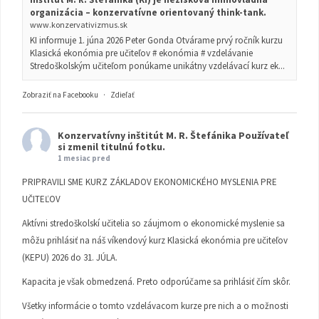
organizácia – konzervatívne orientovaný think-tank.
www.konzervativizmus.sk
KI informuje 1. júna 2026 Peter Gonda Otvárame prvý ročník kurzu
Klasická ekonómia pre učiteľov # ekonómia # vzdelávanie
Stredoškolským učiteľom ponúkame unikátny vzdelávací kurz ek...
Zobraziť na Facebooku
·
Zdieľať
Konzervatívny inštitút M. R. Štefánika
Používateľ
si zmenil titulnú fotku.
1 mesiac pred
PRIPRAVILI SME KURZ ZÁKLADOV EKONOMICKÉHO MYSLENIA PRE
UČITEĽOV
Aktívni stredoškolskí učitelia so záujmom o ekonomické myslenie sa
môžu prihlásiť na náš víkendový kurz Klasická ekonómia pre učiteľov
(KEPU) 2026 do 31. JÚLA.
Kapacita je však obmedzená. Preto odporúčame sa prihlásiť čím skôr.
Všetky informácie o tomto vzdelávacom kurze pre nich a o možnosti