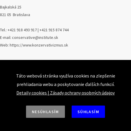
Bajkalská 25
821 05 Bratislava
Tel.: +421 918 493 917 | +421 915 874 744
E-mail: conservative@institute.sk
Web: https://www.konzervativizmus.sk
Aktivity a podujatia
KI informuje
Táto webová stránka využíva cookies na zlepšenie
KI pripravuje
prehliadania webu a poskytovanie ďalších funkcií.
KI komentuje
Detaily cookies
|
Zásady ochrany osobných údajov
Konferencie
Konzervatívne kluby
NESÚHLASÍM
SÚHLASÍM
Názory a nalýzy
Články