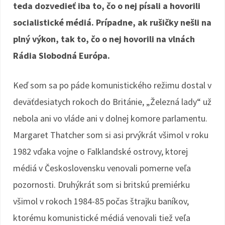
teda dozvedieť iba to, čo o nej písali a hovorili
socialistické médiá. Prípadne, ak rušičky nešli na
plný výkon, tak to, čo o nej hovorili na vlnách
Rádia Slobodná Európa.
Keď som sa po páde komunistického režimu dostal v
deväťdesiatych rokoch do Británie, „Železná lady“ už
nebola ani vo vláde ani v dolnej komore parlamentu.
Margaret Thatcher som si asi prvýkrát všimol v roku
1982 vďaka vojne o Falklandské ostrovy, ktorej
médiá v Československu venovali pomerne veľa
pozornosti. Druhýkrát som si britskú premiérku
všimol v rokoch 1984-85 počas štrajku baníkov,
ktorému komunistické médiá venovali tiež veľa