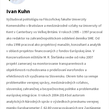
Ivan Kuhn
Vyštudoval politológiu na Filozofickej fakulte Univerzity
Komenského v Bratislave a medzinárodné vzťahy na University of
Kent v Canterbury vo Veľkej Británii. V rokoch 1995 – 1997 pracoval
ako redaktor na zahraničnopolitickom oddelení denníka SME. Od
roku 1998 pracoval ako projektový manažér, konzultant a analytik
v oblasti projektov financovaných z fondov Európskej únie. V
Konzervatívnom inštitúte M. R. Štefánika vedie od roku 2007
projekt zameraný na monitorovanie transparentnosti a
objektívnosti rozhodovania o prideľovaní eurofondov a
efektívnosti ich využívania na Slovensku. Okrem toho sa venuje
problematike verejnej správy, medzinárodných vzťahov,
slovenskej zahraničnej a bezpečnostnej politike a problematike
európskej integrácie. V rokoch 2004-2014 bol autorom
analytických Národných správ o výsledkoch prieskumu verejnej
mienky Eurobarometer č. 62-80 vypracovávaných pre Zastúpenie