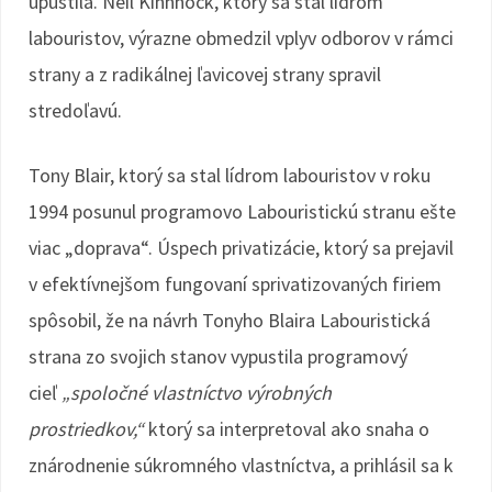
upustila. Neil Kinnnock, ktorý sa stal lídrom
labouristov, výrazne obmedzil vplyv odborov v rámci
strany a z radikálnej ľavicovej strany spravil
stredoľavú.
Tony Blair, ktorý sa stal lídrom labouristov v roku
1994 posunul programovo Labouristickú stranu ešte
viac „doprava“. Úspech privatizácie, ktorý sa prejavil
v efektívnejšom fungovaní sprivatizovaných firiem
spôsobil, že na návrh Tonyho Blaira Labouristická
strana zo svojich stanov vypustila programový
cieľ
„spoločné vlastníctvo výrobných
prostriedkov,“
ktorý sa interpretoval ako snaha o
znárodnenie súkromného vlastníctva, a prihlásil sa k