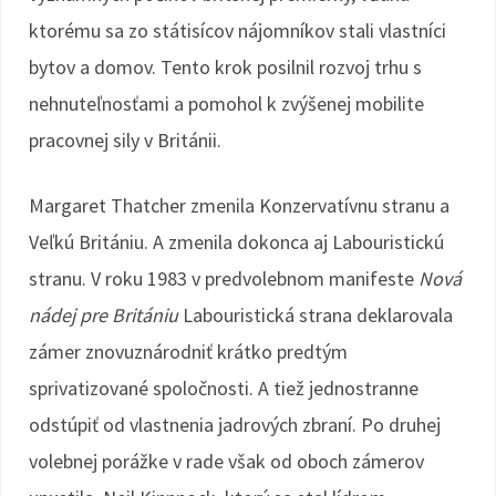
ktorému sa zo státisícov nájomníkov stali vlastníci
bytov a domov. Tento krok posilnil rozvoj trhu s
nehnuteľnosťami a pomohol k zvýšenej mobilite
pracovnej sily v Británii.
Margaret Thatcher zmenila Konzervatívnu stranu a
Veľkú Britániu. A zmenila dokonca aj Labouristickú
stranu. V roku 1983 v predvolebnom manifeste
Nová
nádej pre Britániu
Labouristická strana deklarovala
zámer znovuznárodniť krátko predtým
sprivatizované spoločnosti. A tiež jednostranne
odstúpiť od vlastnenia jadrových zbraní. Po druhej
volebnej porážke v rade však od oboch zámerov