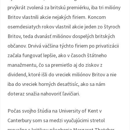
prvýkrát zvolená za britskú premiérku, iba tri milióny
Britov vlastnili akcie nejakých firiem. Koncom
osemdesiatych rokov vlastnil akcie jeden zo štyroch
Britov, teda dvanásť miliónov dospelých britských
občanov. Drvivá väčšina týchto firiem po privatizácii
začala fungovať lepšie, ako v časoch štátneho
manažmentu, čo sa premietlo aj do ziskov z
dividend, ktoré išli do vreciek miliónov Britov a nie
iba do vreciek horných desaťtisíc, ako sa nám
doteraz snažia nahovoriť ľavičiari.
Počas svojho štúdia na University of Kent v
Canterbury som sa medzi vyučujúcimi stretol
prevažne s kritikou pôsobenia Margaret Thatcher.