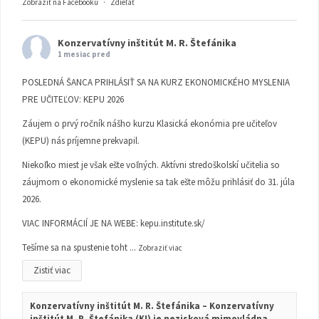
Zobraziť na Facebooku
·
Zdieľať
Konzervatívny inštitút M. R. Štefánika
1 mesiac pred
POSLEDNÁ ŠANCA PRIHLÁSIŤ SA NA KURZ EKONOMICKÉHO MYSLENIA
PRE UČITEĽOV: KEPU 2026
Záujem o prvý ročník nášho kurzu Klasická ekonómia pre učiteľov
(KEPU) nás príjemne prekvapil.
Niekoľko miest je však ešte voľných. Aktívni stredoškolskí učitelia so
záujmom o ekonomické myslenie sa tak ešte môžu prihlásiť do 31. júla
2026.
VIAC INFORMÁCIÍ JE NA WEBE:
kepu.institute.sk/
Tešíme sa na spustenie toht
...
Zobraziť viac
Zistiť viac
Konzervatívny inštitút M. R. Štefánika – Konzervatívny
inštitút M. R. Štefánika (KI) je nezisková mimovládna