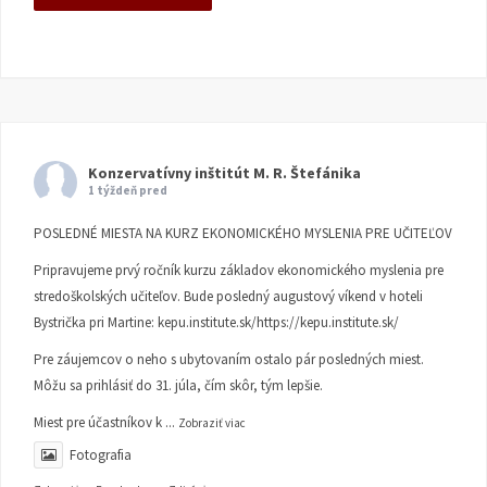
Konzervatívny inštitút M. R. Štefánika
1 týždeň pred
POSLEDNÉ MIESTA NA KURZ EKONOMICKÉHO MYSLENIA PRE UČITEĽOV
Pripravujeme prvý ročník kurzu základov ekonomického myslenia pre
stredoškolských učiteľov. Bude posledný augustový víkend v hoteli
Bystrička pri Martine:
kepu.institute.sk/https://kepu.institute.sk/
Pre záujemcov o neho s ubytovaním ostalo pár posledných miest.
Môžu sa prihlásiť do 31. júla, čím skôr, tým lepšie.
Miest pre účastníkov k
...
Zobraziť viac
Fotografia