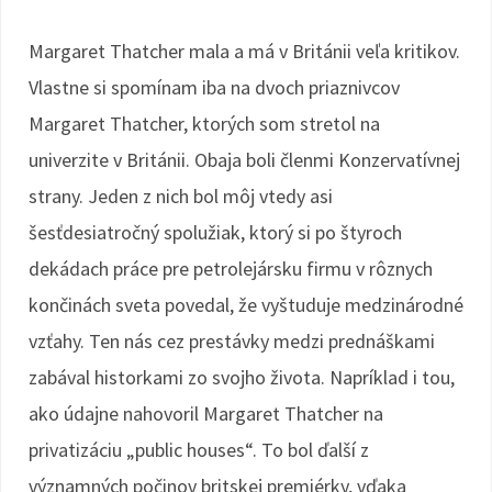
Margaret Thatcher mala a má v Británii veľa kritikov.
Vlastne si spomínam iba na dvoch priaznivcov
Margaret Thatcher, ktorých som stretol na
univerzite v Británii. Obaja boli členmi Konzervatívnej
strany. Jeden z nich bol môj vtedy asi
šesťdesiatročný spolužiak, ktorý si po štyroch
dekádach práce pre petrolejársku firmu v rôznych
končinách sveta povedal, že vyštuduje medzinárodné
vzťahy. Ten nás cez prestávky medzi prednáškami
zabával historkami zo svojho života. Napríklad i tou,
ako údajne nahovoril Margaret Thatcher na
privatizáciu „public houses“. To bol ďalší z
významných počinov britskej premiérky, vďaka