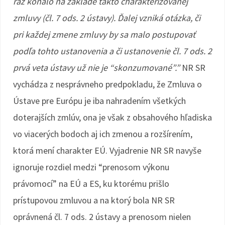
raz konalo na základe takto charakterizovanej
zmluvy (čl. 7 ods. 2 ústavy). Ďalej vzniká otázka, či
pri každej zmene zmluvy by sa malo postupovať
podľa tohto ustanovenia a či ustanovenie čl. 7 ods. 2
prvá veta ústavy už nie je “skonzumované”.”
NR SR
vychádza z nesprávneho predpokladu, že Zmluva o
Ústave pre Európu je iba nahradením všetkých
doterajších zmlúv, ona je však z obsahového hľadiska
vo viacerých bodoch aj ich zmenou a rozšírením,
ktorá mení charakter EÚ. Vyjadrenie NR SR navyše
ignoruje rozdiel medzi “prenosom výkonu
právomocí” na EÚ a ES, ku ktorému prišlo
prístupovou zmluvou a na ktorý bola NR SR
oprávnená čl. 7 ods. 2 ústavy a prenosom nielen