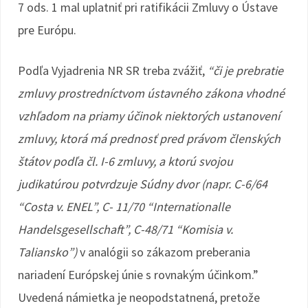
7 ods. 1 mal uplatniť pri ratifikácii Zmluvy o Ústave
pre Európu.
Podľa Vyjadrenia NR SR treba zvážiť,
“či je prebratie
zmluvy prostredníctvom ústavného zákona vhodné
vzhľadom na priamy účinok niektorých ustanovení
zmluvy, ktorá má prednosť pred právom členských
štátov podľa čl. I-6 zmluvy, a ktorú svojou
judikatúrou potvrdzuje Súdny dvor (napr. C-6/64
“Costa v. ENEL”, C- 11/70 “Internationalle
Handelsgesellschaft”, C-48/71 “Komisia v.
Taliansko”)
v analógii so zákazom preberania
nariadení Európskej únie s rovnakým účinkom.”
Uvedená námietka je neopodstatnená, pretože