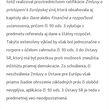
totiž realizoval prostredníctvom ratifikácie
Zmluvy o
pristúpení k Európskej únii
, ktorá obsahovala aj
kapitoly ako
Dane
alebo
Finančné a rozpočtové
ustanovenia
, pričom čl. 93 ods. 3 vylučuje z
predmetu referenda aj dane a štátny rozpočet.
Takýto extenzívny výklad by však bol jednoznačne v
rozpore s účelom zahrnutia čl. 93 ods. 3 do Ústavy
SR, ktorý má byť poistkou proti možnosti zneužitia
inštitútu priamej demokracie. Zo schválenia, či
neschválenia Zmluvy o Ústave pre Európu však
priamo žiadne ohrozenie základných práv či slobôd
nevyplýva, aplikácia čl. 93 ods. 3 Ústavy SR je teda v
predmetnej veci neodpostatnená.