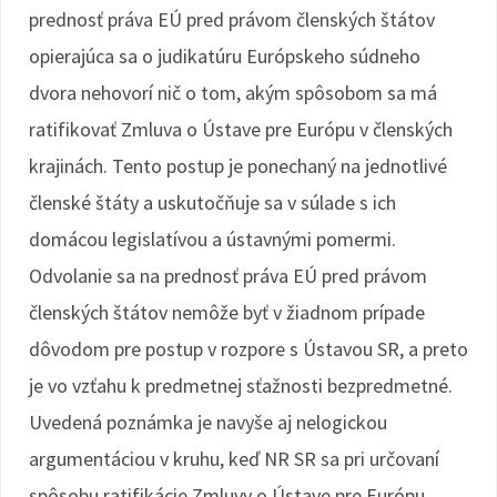
prednosť práva EÚ pred právom členských štátov
opierajúca sa o judikatúru Európskeho súdneho
dvora nehovorí nič o tom, akým spôsobom sa má
ratifikovať Zmluva o Ústave pre Európu v členských
krajinách. Tento postup je ponechaný na jednotlivé
členské štáty a uskutočňuje sa v súlade s ich
domácou legislatívou a ústavnými pomermi.
Odvolanie sa na prednosť práva EÚ pred právom
členských štátov nemôže byť v žiadnom prípade
dôvodom pre postup v rozpore s Ústavou SR, a preto
je vo vzťahu k predmetnej sťažnosti bezpredmetné.
Uvedená poznámka je navyše aj nelogickou
argumentáciou v kruhu, keď NR SR sa pri určovaní
spôsobu ratifikácie Zmluvy o Ústave pre Európu