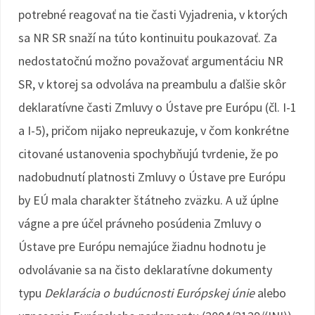
potrebné reagovať na tie časti Vyjadrenia, v ktorých
sa NR SR snaží na túto kontinuitu poukazovať. Za
nedostatočnú možno považovať argumentáciu NR
SR, v ktorej sa odvoláva na preambulu a ďalšie skôr
deklaratívne časti Zmluvy o Ústave pre Európu (čl. I-1
a I-5), pričom nijako nepreukazuje, v čom konkrétne
citované ustanovenia spochybňujú tvrdenie, že po
nadobudnutí platnosti Zmluvy o Ústave pre Európu
by EÚ mala charakter štátneho zväzku. A už úplne
vágne a pre účel právneho posúdenia Zmluvy o
Ústave pre Európu nemajúce žiadnu hodnotu je
odvolávanie sa na čisto deklaratívne dokumenty
typu
Deklarácia o budúcnosti Európskej únie
alebo