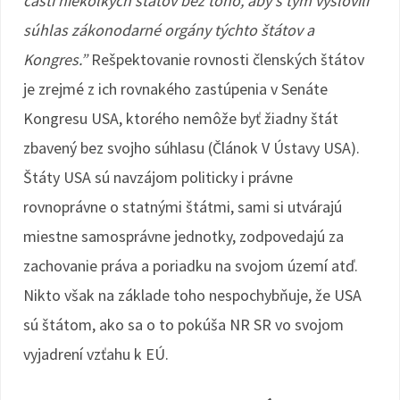
častí niekoľkých štátov bez toho, aby s tým vyslovili
súhlas zákonodarné orgány týchto štátov a
Kongres.”
Rešpektovanie rovnosti členských štátov
je zrejmé z ich rovnakého zastúpenia v Senáte
Kongresu USA, ktorého nemôže byť žiadny štát
zbavený bez svojho súhlasu (Článok V Ústavy USA).
Štáty USA sú navzájom politicky i právne
rovnoprávne o statnými štátmi, sami si utvárajú
miestne samosprávne jednotky, zodpovedajú za
zachovanie práva a poriadku na svojom území atď.
Nikto však na základe toho nespochybňuje, že USA
sú štátom, ako sa o to pokúša NR SR vo svojom
vyjadrení vzťahu k EÚ.