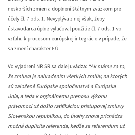
neskorších zmien a doplnení štátnym zväzkom pre
účely čl. 7 ods. 1. Nevyplýva z nej však, žeby
ústavodarca úplne vylučoval použitie čl. 7 ods. 1 vo
vzťahu k procesom európskej integrácie v prípade, že
sa zmení charakter EÚ.
Vo vyjadrení NR SR sa ďalej uvádza:
“Ak máme za to,
že zmluva je nahradením všetkých zmlúv, na ktorých
sú založené Európske spoločenstvá a Európska
únia, a teda k orginálnemu prenosu výkonu
právomocí už došlo ratifikáciou prístupovej zmluvy
Slovenskou republikou, do úvahy znova prichádza
možná duplicita referenda, keďže sa referendum už