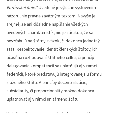
Európskej únie.”
Uvedené je výlučne vyslovením
názoru, nie právne záväzným textom. Navyše je
zrejmé, že ani dôsledné napĺňanie všetkých
uvedených charakteristík, nie je zárukou, že sa
nevzťahujú na štátny zväzok, či dokonca jednotný
štát. Rešpektovanie identít členských štátov, ich
účasť na rozhodovaní štátneho celku, či princíp
delegovania kompetencií sa uplatňujú aj v rámci
federácií, ktoré predstavujú integrovanejšiu formu
zloženého štátu. A princípy decentralizácie,
subsidiarity, či proporcionality možno dokonca
uplatňovať aj v rámci unitárneho štátu.