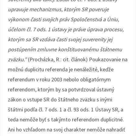
upravuje mechanizmus, ktorým SR poveruje
výkonom časti svojich práv Spoločenstvá a Úniu,
účelom čl. 7 ods. 1 ústavy je práve úprava procesu,
ktorým sa SR vzdáva časti svojej suverenity jej
postúpením zmluvne konštituovanému štátnemu
zväzku.”
(Procházka, R.: cit. článok) Poukazovanie na
možnú duplicitu referenda je nenáležité, keďže
referendum v roku 2003 nebolo obligatórnym
referendom, ktorým by sa potvrdzoval ústavný
zákon o vstupe SR do štátneho zväzku s inými
štátmi podľa čl. 7 ods. 1 a čl. 93 ods. 1 Ústavy SR, a
teda nemôže byť s takýmto referendom duplicitné.
Ani ho vzhľadom na svoj charakter nemôže nahradiť