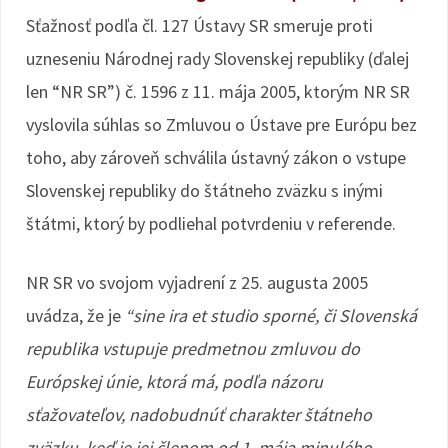
Sťažnosť podľa čl. 127 Ústavy SR smeruje proti
uzneseniu Národnej rady Slovenskej republiky (ďalej
len “NR SR”) č. 1596 z 11. mája 2005, ktorým NR SR
vyslovila súhlas so Zmluvou o Ústave pre Európu bez
toho, aby zároveň schválila ústavný zákon o vstupe
Slovenskej republiky do štátneho zväzku s inými
štátmi, ktorý by podliehal potvrdeniu v referende.
NR SR vo svojom vyjadrení z 25. augusta 2005
uvádza, že je
“sine ira et studio sporné, či Slovenská
republika vstupuje predmetnou zmluvou do
Európskej únie, ktorá má, podľa názoru
sťažovateľov, nadobudnúť charakter štátneho
zväzku, keď je jej členom od 1. mája minulého