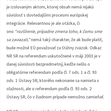
je izolovaným aktom, ktorej obsah nemá nijakú
súvislosť s dovtedajšími procesmi európskej
integrácie. Relevantnou je ale otázka, či
ono
“rozšírenie, prípadne zmena toho, k čomu sme
sa zaviazali,”
nemá taký charakter, že ak bude platiť,
bude možné EÚ považovať za štátny zväzok. Odkaz
NR SR na referendum uskutočnené v máji 2003 je v
danej súvislosti bezpredmetný, keďže nešlo o
obligatórne referendum podľa čl. 7 ods. 1 a čl. 93
ods. 1 Ústavy SR, ktorého nekonanie sa namieta v
sťažnosti, ale o referendum podľa čl. 93 ods. 2
Ústavy SR, čo v žiadnom prípade nemožno zamieňať.