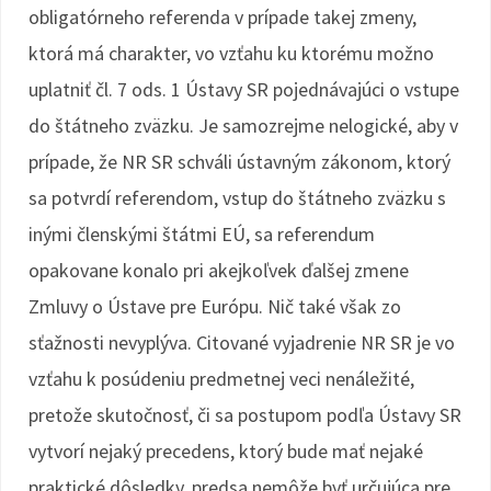
obligatórneho referenda v prípade takej zmeny,
ktorá má charakter, vo vzťahu ku ktorému možno
uplatniť čl. 7 ods. 1 Ústavy SR pojednávajúci o vstupe
do štátneho zväzku. Je samozrejme nelogické, aby v
prípade, že NR SR schváli ústavným zákonom, ktorý
sa potvrdí referendom, vstup do štátneho zväzku s
inými členskými štátmi EÚ, sa referendum
opakovane konalo pri akejkoľvek ďalšej zmene
Zmluvy o Ústave pre Európu. Nič také však zo
sťažnosti nevyplýva. Citované vyjadrenie NR SR je vo
vzťahu k posúdeniu predmetnej veci nenáležité,
pretože skutočnosť, či sa postupom podľa Ústavy SR
vytvorí nejaký precedens, ktorý bude mať nejaké
praktické dôsledky, predsa nemôže byť určujúca pre