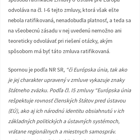
odvoláva na čl. I-6 tejto zmluvy, ktorá však ešte
nebola ratifikovaná, nenadobudla platnosť, a teda sa
na všeobecnú zásadu v nej uvedenú nemožno ani
teoreticky odvolávať pri riešení otázky, akým
spôsobom má byť táto zmluva ratifikovaná.
Spornou je podľa NR SR,
“či Európska únia, tak ako
je jej charakter upravený v zmluve vykazuje znaky
štátneho zväzku. Podľa čl. I5 zmluvy “Európska únia
rešpektuje rovnosť členských štátov pred ústavou
(EÚ), ako aj ich národnú identitu obsiahnutú v ich
základných politických a ústavných systémoch,
vrátane regionálnych a miestnych samospráv.