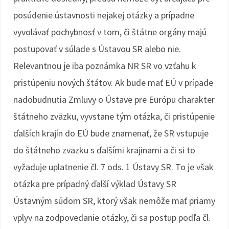
posúdenie ústavnosti nejakej otázky a prípadne
vyvolávať pochybnosť v tom, či štátne orgány majú
postupovať v súlade s Ústavou SR alebo nie.
Relevantnou je iba poznámka NR SR vo vzťahu k
pristúpeniu nových štátov. Ak bude mať EÚ v prípade
nadobudnutia Zmluvy o Ústave pre Európu charakter
štátneho zväzku, vyvstane tým otázka, či pristúpenie
ďalších krajín do EÚ bude znamenať, že SR vstupuje
do štátneho zväzku s ďalšími krajinami a či si to
vyžaduje uplatnenie čl. 7 ods. 1 Ústavy SR. To je však
otázka pre prípadný ďalší výklad Ústavy SR
Ústavným súdom SR, ktorý však nemôže mať priamy
vplyv na zodpovedanie otázky, či sa postup podľa čl.