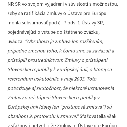
NR SR vo svojom vyjadrení v súvislosti s možnosťou,
žeby sa ratifikácia Zmluvy o Ústave pre Európu
mohla subsumovať pod čl. 7 ods. 1 Ústavy SR,
pojednávajúci o vstupe do štátneho zväzku,
uvádza:
“Obsahovo je zmluva len rozšírením,
prípadne zmenou toho, k čomu sme sa zaviazali a
pristúpili prostredníctvom Zmluvy o pristúpení
Slovenskej republiky k Európskej únii, o ktorej sa
referendum uskutočnilo v máji 2003. Toto
potvrdzuje aj skutočnosť, že niektoré ustanovenia
Zmluvy o pristúpení Slovenskej republiky v
Európskej únii (ďalej len “prístupová zmluva”) sú
obsahom 9. protokolu k zmluve.”
Sťažovatelia však
v sťažnosti netvrdili, že Zmluva o Ústave pre Európu