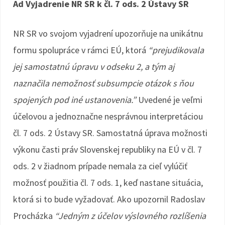
Ad Vyjadrenie NR SR k čl. 7 ods. 2 Ústavy SR
NR SR vo svojom vyjadrení upozorňuje na unikátnu
formu spolupráce v rámci EÚ, ktorá
“prejudikovala
jej samostatnú úpravu v odseku 2, a tým aj
naznačila nemožnosť subsumpcie otázok s ňou
spojených pod iné ustanovenia.”
Uvedené je veľmi
účelovou a jednoznačne nesprávnou interpretáciou
čl. 7 ods. 2 Ústavy SR. Samostatná úprava možnosti
výkonu časti práv Slovenskej republiky na EÚ v čl. 7
ods. 2 v žiadnom prípade nemala za cieľ vylúčiť
možnosť použitia čl. 7 ods. 1, keď nastane situácia,
ktorá si to bude vyžadovať. Ako upozornil Radoslav
Procházka
“Jedným z účelov výslovného rozlíšenia