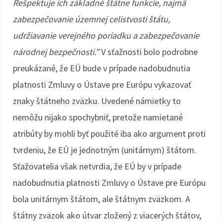
Rešpektuje ich základné štátne funkcie, najmä
zabezpečovanie územnej celistvosti štátu,
udržiavanie verejného poriadku a zabezpečovanie
národnej bezpečnosti.”
V sťažnosti bolo podrobne
preukázané, že EÚ bude v prípade nadobudnutia
platnosti Zmluvy o Ústave pre Európu vykazovať
znaky štátneho zväzku. Uvedené námietky to
nemôžu nijako spochybniť, pretože namietané
atribúty by mohli byť použité iba ako argument proti
tvrdeniu, že EÚ je jednotným (unitárnym) štátom.
Sťažovatelia však netvrdia, že EÚ by v prípade
nadobudnutia platnosti Zmluvy o Ústave pre Európu
bola unitárnym štátom, ale štátnym zväzkom. A
štátny zväzok ako útvar zložený z viacerých štátov,