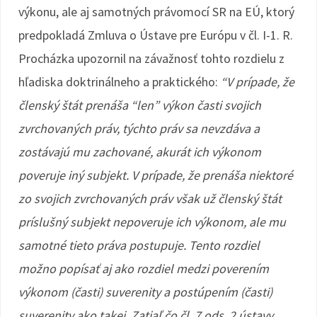
výkonu, ale aj samotných právomocí SR na EÚ, ktorý
predpokladá Zmluva o Ústave pre Európu v čl. I-1. R.
Procházka upozornil na závažnosť tohto rozdielu z
hľadiska doktrinálneho a praktického:
“V prípade, že
členský štát prenáša “len” výkon časti svojich
zvrchovaných práv, týchto práv sa nevzdáva a
zostávajú mu zachované, akurát ich výkonom
poveruje iný subjekt. V prípade, že prenáša niektoré
zo svojich zvrchovaných práv však už členský štát
príslušný subjekt nepoveruje ich výkonom, ale mu
samotné tieto práva postupuje. Tento rozdiel
možno popísať aj ako rozdiel medzi poverením
výkonom (časti) suverenity a postúpením (časti)
suverenity ako takej. Zatiaľ čo čl. 7 ods. 2 ústavy