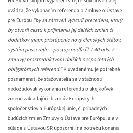
NR SR vo svojom vyjadrení v tejto súvislosti ďalej
uvádza, že vykonaním referenda o Zmluve o Ústave
pre Európu
“by sa zároveň vytvoril precedens, ktorý
by otvoril cestu k prijímaniu jej ďalších zmien či
dodatkov (napr. pristúpenie nový členských štátov,
systém passerelle – postup podľa čl. I-40 ods. 7
zmluvy) prostredníctvom ďalších nespočetných
obligatórnych referend.”
K uvedenému je potrebné
poznamenať, že sťažovatelia sa v sťažnosti
nedožadovali vykonania referenda o akejkoľvek
zmene zakladajúcich zmlúv Európskych
spoločenstiev a Európskej únie, či prípadných
budúcich zmien Zmluvy o Ústave pre Európu, ale v
súlade s Ústavou SR upozornili na potrebu konania