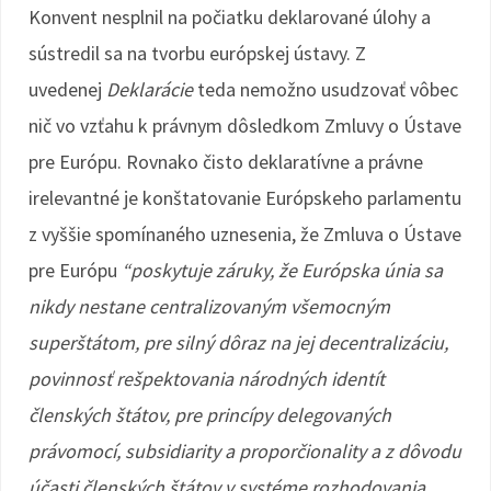
Konvent nesplnil na počiatku deklarované úlohy a
sústredil sa na tvorbu európskej ústavy. Z
uvedenej
Deklarácie
teda nemožno usudzovať vôbec
nič vo vzťahu k právnym dôsledkom Zmluvy o Ústave
pre Európu. Rovnako čisto deklaratívne a právne
irelevantné je konštatovanie Európskeho parlamentu
z vyššie spomínaného uznesenia, že Zmluva o Ústave
pre Európu
“poskytuje záruky, že Európska únia sa
nikdy nestane centralizovaným všemocným
superštátom, pre silný dôraz na jej decentralizáciu,
povinnosť rešpektovania národných identít
členských štátov, pre princípy delegovaných
právomocí, subsidiarity a proporčionality a z dôvodu
účasti členských štátov v systéme rozhodovania