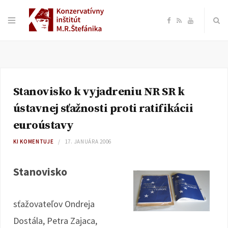
F
R
Y
a
S
o
c
S
u
Stanovisko k vyjadreniu NR SR k
e
T
ústavnej sťažnosti proti ratifikácii
b
u
euroústavy
KI KOMENTUJE
17. JANUÁRA 2006
o
b
Stanovisko
o
e
k
sťažovateľov Ondreja
Dostála, Petra Zajaca,