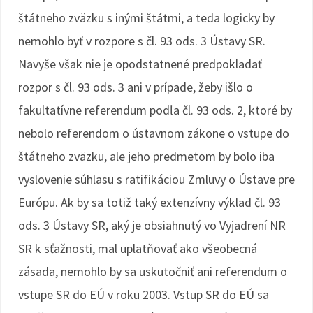
štátneho zväzku s inými štátmi, a teda logicky by
nemohlo byť v rozpore s čl. 93 ods. 3 Ústavy SR.
Navyše však nie je opodstatnené predpokladať
rozpor s čl. 93 ods. 3 ani v prípade, žeby išlo o
fakultatívne referendum podľa čl. 93 ods. 2, ktoré by
nebolo referendom o ústavnom zákone o vstupe do
štátneho zväzku, ale jeho predmetom by bolo iba
vyslovenie súhlasu s ratifikáciou Zmluvy o Ústave pre
Európu. Ak by sa totiž taký extenzívny výklad čl. 93
ods. 3 Ústavy SR, aký je obsiahnutý vo Vyjadrení NR
SR k sťažnosti, mal uplatňovať ako všeobecná
zásada, nemohlo by sa uskutočniť ani referendum o
vstupe SR do EÚ v roku 2003. Vstup SR do EÚ sa