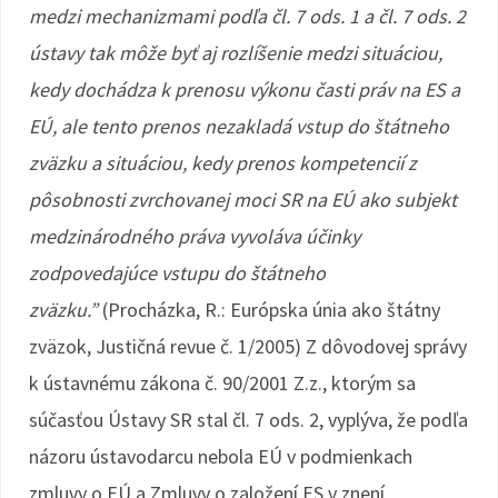
medzi mechanizmami podľa čl. 7 ods. 1 a čl. 7 ods. 2
ústavy tak môže byť aj rozlíšenie medzi situáciou,
kedy dochádza k prenosu výkonu časti práv na ES a
EÚ, ale tento prenos nezakladá vstup do štátneho
zväzku a situáciou, kedy prenos kompetencií z
pôsobnosti zvrchovanej moci SR na EÚ ako subjekt
medzinárodného práva vyvoláva účinky
zodpovedajúce vstupu do štátneho
zväzku.”
(Procházka, R.: Európska únia ako štátny
zväzok, Justičná revue č. 1/2005) Z dôvodovej správy
k ústavnému zákona č. 90/2001 Z.z., ktorým sa
súčasťou Ústavy SR stal čl. 7 ods. 2, vyplýva, že podľa
názoru ústavodarcu nebola EÚ v podmienkach
zmluvy o EÚ a Zmluvy o založení ES v znení