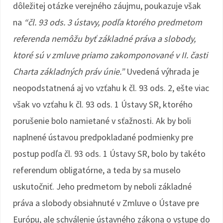
dôležitej otázke verejného záujmu, poukazuje však
na
“čl. 93 ods. 3 ústavy, podľa ktorého predmetom
referenda nemôžu byť základné práva a slobody,
ktoré sú v zmluve priamo zakomponované v II. časti
Charta základných práv únie.”
Uvedená výhrada je
neopodstatnená aj vo vzťahu k čl. 93 ods. 2, ešte viac
však vo vzťahu k čl. 93 ods. 1 Ústavy SR, ktorého
porušenie bolo namietané v sťažnosti. Ak by boli
naplnené ústavou predpokladané podmienky pre
postup podľa čl. 93 ods. 1 Ústavy SR, bolo by takéto
referendum obligatórne, a teda by sa muselo
uskutočniť. Jeho predmetom by neboli základné
práva a slobody obsiahnuté v Zmluve o Ústave pre
Európu, ale schválenie ústavného zákona o vstupe do