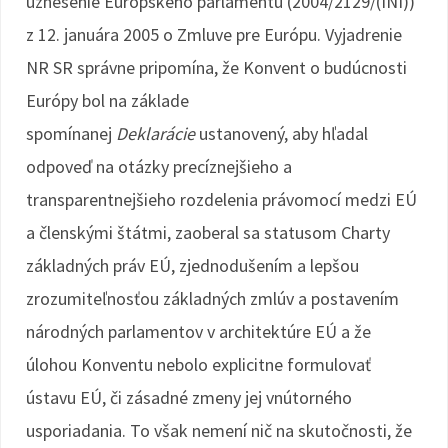
uznesenie Európskeho parlamentu (2004/2129/(INI))
z 12. januára 2005 o Zmluve pre Európu. Vyjadrenie
NR SR správne pripomína, že Konvent o budúcnosti
Európy bol na základe
spomínanej
Deklarácie
ustanovený, aby hľadal
odpoveď na otázky precíznejšieho a
transparentnejšieho rozdelenia právomocí medzi EÚ
a členskými štátmi, zaoberal sa statusom Charty
základných práv EÚ, zjednodušením a lepšou
zrozumiteľnosťou základných zmlúv a postavením
národných parlamentov v architektúre EÚ a že
úlohou Konventu nebolo explicitne formulovať
ústavu EÚ, či zásadné zmeny jej vnútorného
usporiadania. To však nemení nič na skutočnosti, že