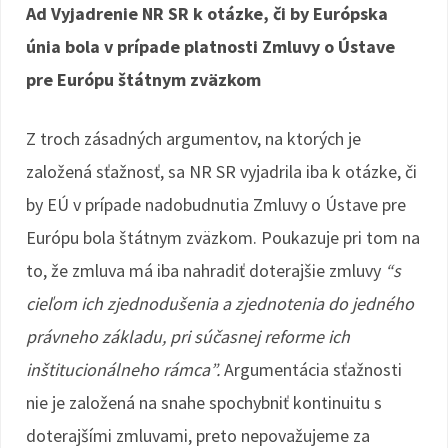
Ad Vyjadrenie NR SR k otázke, či by Európska
únia bola v prípade platnosti Zmluvy o Ústave
pre Európu štátnym zväzkom
Z troch zásadných argumentov, na ktorých je
založená sťažnosť, sa NR SR vyjadrila iba k otázke, či
by EÚ v prípade nadobudnutia Zmluvy o Ústave pre
Európu bola štátnym zväzkom. Poukazuje pri tom na
to, že zmluva má iba nahradiť doterajšie zmluvy
“s
cieľom ich zjednodušenia a zjednotenia do jedného
právneho základu, pri súčasnej reforme ich
inštitucionálneho rámca”.
Argumentácia sťažnosti
nie je založená na snahe spochybniť kontinuitu s
doterajšími zmluvami, preto nepovažujeme za