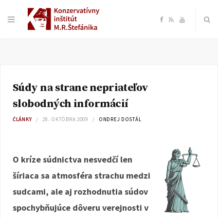
F
R
Y
a
S
o
c
S
u
Súdy na strane nepriateľov
e
T
slobodných informácií
b
u
ČLÁNKY
28. OKTÓBRA 2009
ONDREJ DOSTÁL
o
b
O kríze súdnictva nesvedčí len
o
e
šíriaca sa atmosféra strachu medzi
k
sudcami, ale aj rozhodnutia súdov
spochybňujúce dôveru verejnosti v