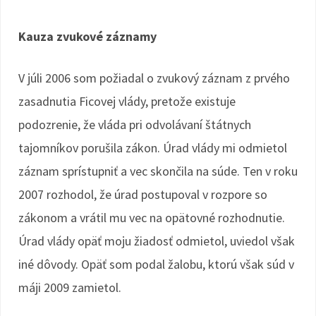
Kauza zvukové záznamy
V júli 2006 som požiadal o zvukový záznam z prvého
zasadnutia Ficovej vlády, pretože existuje
podozrenie, že vláda pri odvolávaní štátnych
tajomníkov porušila zákon. Úrad vlády mi odmietol
záznam sprístupniť a vec skončila na súde. Ten v roku
2007 rozhodol, že úrad postupoval v rozpore so
zákonom a vrátil mu vec na opätovné rozhodnutie.
Úrad vlády opäť moju žiadosť odmietol, uviedol však
iné dôvody. Opäť som podal žalobu, ktorú však súd v
máji 2009 zamietol.