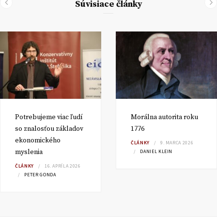
Súvisiace články
Potrebujeme viac ľudí
Morálna autorita roku
so znalosťou základov
1776
ekonomického
ČLÁNKY
9. MARCA 2026
myslenia
DANIEL KLEIN
ČLÁNKY
16. APRÍLA 2026
PETER GONDA