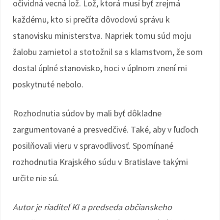
očividná vecná lož. Lož, ktorá musí byť zrejmá
každému, kto si prečíta dôvodovú správu k
stanovisku ministerstva. Napriek tomu súd moju
žalobu zamietol a stotožnil sa s klamstvom, že som
dostal úplné stanovisko, hoci v úplnom znení mi
poskytnuté nebolo.
Rozhodnutia súdov by mali byť dôkladne
zargumentované a presvedčivé. Také, aby v ľuďoch
posilňovali vieru v spravodlivosť. Spomínané
rozhodnutia Krajského súdu v Bratislave takými
určite nie sú.
Autor je riaditeľ KI a predseda občianskeho