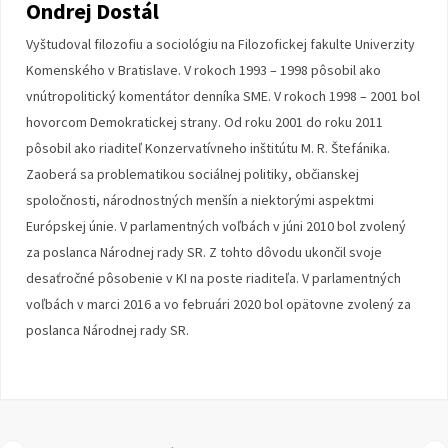
Ondrej Dostál
Vyštudoval filozofiu a sociológiu na Filozofickej fakulte Univerzity
Komenského v Bratislave. V rokoch 1993 – 1998 pôsobil ako
vnútropolitický komentátor denníka SME. V rokoch 1998 – 2001 bol
hovorcom Demokratickej strany. Od roku 2001 do roku 2011
pôsobil ako riaditeľ Konzervatívneho inštitútu M. R. Štefánika.
Zaoberá sa problematikou sociálnej politiky, občianskej
spoločnosti, národnostných menšín a niektorými aspektmi
Európskej únie. V parlamentných voľbách v júni 2010 bol zvolený
za poslanca Národnej rady SR. Z tohto dôvodu ukončil svoje
desaťročné pôsobenie v KI na poste riaditeľa. V parlamentných
voľbách v marci 2016 a vo februári 2020 bol opätovne zvolený za
poslanca Národnej rady SR.