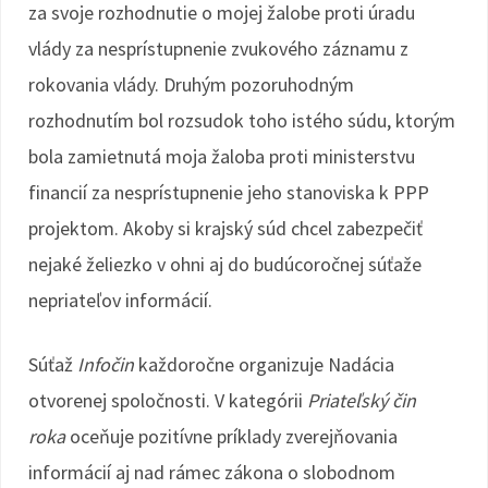
za svoje rozhodnutie o mojej žalobe proti úradu
vlády za nesprístupnenie zvukového záznamu z
rokovania vlády. Druhým pozoruhodným
rozhodnutím bol rozsudok toho istého súdu, ktorým
bola zamietnutá moja žaloba proti ministerstvu
financií za nesprístupnenie jeho stanoviska k PPP
projektom. Akoby si krajský súd chcel zabezpečiť
nejaké želiezko v ohni aj do budúcoročnej súťaže
nepriateľov informácií.
Súťaž
Infočin
každoročne organizuje Nadácia
otvorenej spoločnosti. V kategórii
Priateľský čin
roka
oceňuje pozitívne príklady zverejňovania
informácií aj nad rámec zákona o slobodnom