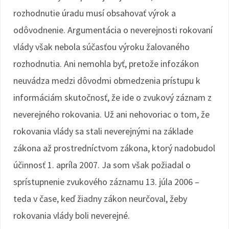
rozhodnutie úradu musí obsahovať výrok a
odôvodnenie. Argumentácia o neverejnosti rokovaní
vlády však nebola súčasťou výroku žalovaného
rozhodnutia. Ani nemohla byť, pretože infozákon
neuvádza medzi dôvodmi obmedzenia prístupu k
informáciám skutočnosť, že ide o zvukový záznam z
neverejného rokovania. Už ani nehovoriac o tom, že
rokovania vlády sa stali neverejnými na základe
zákona až prostredníctvom zákona, ktorý nadobudol
účinnosť 1. apríla 2007. Ja som však požiadal o
sprístupnenie zvukového záznamu 13. júla 2006 –
teda v čase, keď žiadny zákon neurčoval, žeby
rokovania vlády boli neverejné.