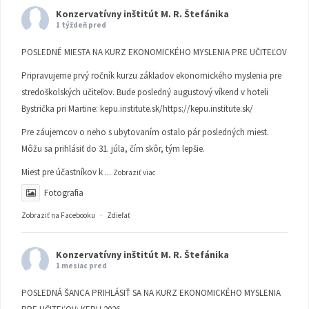
Konzervatívny inštitút M. R. Štefánika
1 týždeň pred
POSLEDNÉ MIESTA NA KURZ EKONOMICKÉHO MYSLENIA PRE UČITEĽOV
Pripravujeme prvý ročník kurzu základov ekonomického myslenia pre
stredoškolských učiteľov. Bude posledný augustový víkend v hoteli
Bystrička pri Martine:
kepu.institute.sk/https://kepu.institute.sk/
Pre záujemcov o neho s ubytovaním ostalo pár posledných miest.
Môžu sa prihlásiť do 31. júla, čím skôr, tým lepšie.
Miest pre účastníkov k
...
Zobraziť viac
Fotografia
Zobraziť na Facebooku
·
Zdieľať
Konzervatívny inštitút M. R. Štefánika
1 mesiac pred
POSLEDNÁ ŠANCA PRIHLÁSIŤ SA NA KURZ EKONOMICKÉHO MYSLENIA