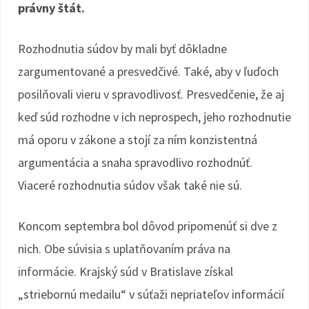
právny štát.
Rozhodnutia súdov by mali byť dôkladne
zargumentované a presvedčivé. Také, aby v ľuďoch
posilňovali vieru v spravodlivosť. Presvedčenie, že aj
keď súd rozhodne v ich neprospech, jeho rozhodnutie
má oporu v zákone a stojí za ním konzistentná
argumentácia a snaha spravodlivo rozhodnúť.
Viaceré rozhodnutia súdov však také nie sú.
Koncom septembra bol dôvod pripomenúť si dve z
nich. Obe súvisia s uplatňovaním práva na
informácie. Krajský súd v Bratislave získal
„striebornú medailu“ v súťaži nepriateľov informácií