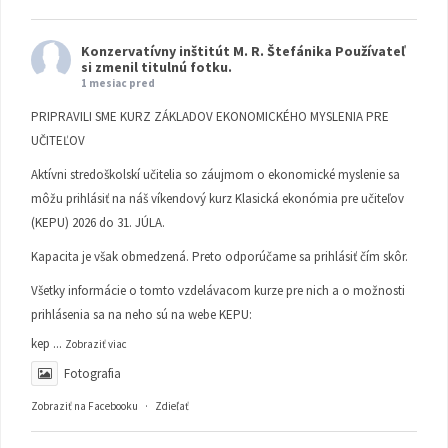
Konzervatívny inštitút M. R. Štefánika
Používateľ
si zmenil titulnú fotku.
1 mesiac pred
PRIPRAVILI SME KURZ ZÁKLADOV EKONOMICKÉHO MYSLENIA PRE
UČITEĽOV
Aktívni stredoškolskí učitelia so záujmom o ekonomické myslenie sa
môžu prihlásiť na náš víkendový kurz Klasická ekonómia pre učiteľov
(KEPU) 2026 do 31. JÚLA.
Kapacita je však obmedzená. Preto odporúčame sa prihlásiť čím skôr.
Všetky informácie o tomto vzdelávacom kurze pre nich a o možnosti
prihlásenia sa na neho sú na webe KEPU:
kep
...
Zobraziť viac
Fotografia
Zobraziť na Facebooku
·
Zdieľať