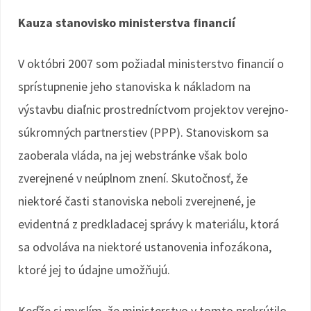
Kauza stanovisko ministerstva financií
V októbri 2007 som požiadal ministerstvo financií o
sprístupnenie jeho stanoviska k nákladom na
výstavbu diaľnic prostredníctvom projektov verejno-
súkromných partnerstiev (PPP). Stanoviskom sa
zaoberala vláda, na jej webstránke však bolo
zverejnené v neúplnom znení. Skutočnosť, že
niektoré časti stanoviska neboli zverejnené, je
evidentná z predkladacej správy k materiálu, ktorá
sa odvoláva na niektoré ustanovenia infozákona,
ktoré jej to údajne umožňujú.
Keďže si myslím, že ministerstvo v tomto prekrútilo