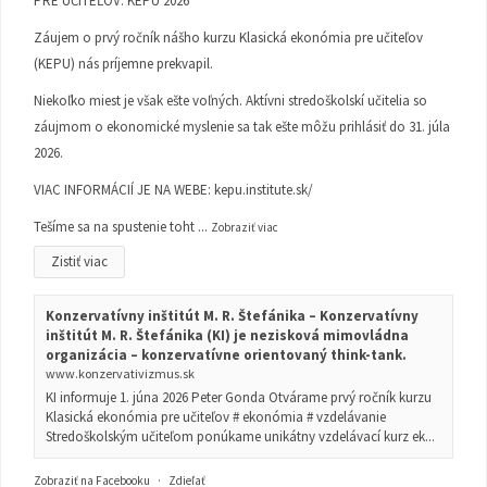
PRE UČITEĽOV: KEPU 2026
Záujem o prvý ročník nášho kurzu Klasická ekonómia pre učiteľov
(KEPU) nás príjemne prekvapil.
Niekoľko miest je však ešte voľných. Aktívni stredoškolskí učitelia so
záujmom o ekonomické myslenie sa tak ešte môžu prihlásiť do 31. júla
2026.
VIAC INFORMÁCIÍ JE NA WEBE:
kepu.institute.sk/
Tešíme sa na spustenie toht
...
Zobraziť viac
Zistiť viac
Konzervatívny inštitút M. R. Štefánika – Konzervatívny
inštitút M. R. Štefánika (KI) je nezisková mimovládna
organizácia – konzervatívne orientovaný think-tank.
www.konzervativizmus.sk
KI informuje 1. júna 2026 Peter Gonda Otvárame prvý ročník kurzu
Klasická ekonómia pre učiteľov # ekonómia # vzdelávanie
Stredoškolským učiteľom ponúkame unikátny vzdelávací kurz ek...
Zobraziť na Facebooku
·
Zdieľať