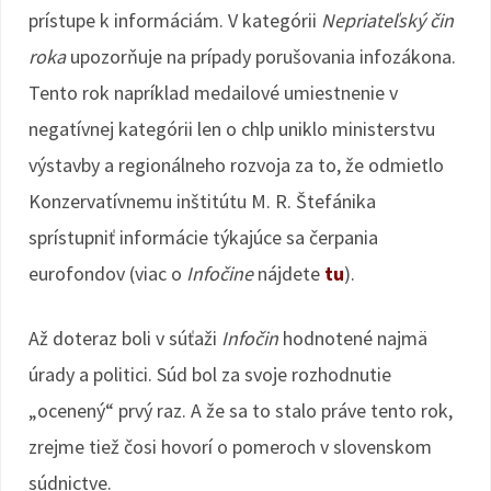
prístupe k informáciám. V kategórii
Nepriateľský čin
roka
upozorňuje na prípady porušovania infozákona.
Tento rok napríklad medailové umiestnenie v
negatívnej kategórii len o chlp uniklo ministerstvu
výstavby a regionálneho rozvoja za to, že odmietlo
Konzervatívnemu inštitútu M. R. Štefánika
sprístupniť informácie týkajúce sa čerpania
eurofondov (viac o
Infočine
nájdete
tu
).
Až doteraz boli v súťaži
Infočin
hodnotené najmä
úrady a politici. Súd bol za svoje rozhodnutie
„ocenený“ prvý raz. A že sa to stalo práve tento rok,
zrejme tiež čosi hovorí o pomeroch v slovenskom
súdnictve.