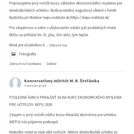
Pripravujeme prvý ročník kurzu základov ekonomického myslenia pre
stredoškolských učiteľov. Bude posledný augustový víkend v hoteli
Bystrička pri Martine:
kepu.institute.sk/https://kepu.institute.sk/
Pre záujemcov o neho s ubytovaním ostalo pár posledných miest.
Môžu sa prihlásiť do 31. júla, čím skôr, tým lepšie.
Miest pre účastníkov k
...
Zobraziť viac
Fotografia
Zobraziť na Facebooku
·
Zdieľať
Konzervatívny inštitút M. R. Štefánika
1 mesiac pred
POSLEDNÁ ŠANCA PRIHLÁSIŤ SA NA KURZ EKONOMICKÉHO MYSLENIA
PRE UČITEĽOV: KEPU 2026
Záujem o prvý ročník nášho kurzu Klasická ekonómia pre učiteľov
(KEPU) nás príjemne prekvapil.
Niekoľko miest je však ešte voľných. Aktívni stredoškolskí učitelia so