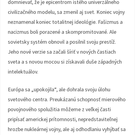
domnievať, že je epicentrom istého univerzálneho
civilizačného modelu, sa zmenil aj svet. Koniec vojny
neznamenal koniec totalitnej ideológie. Fašizmus a
nacizmus boli porazené a skompromitované. Ale
sovietsky systém obnovil a posilnil svoju prestíž.
Jeho nové verzie sa začali šíriť v nových častiach
sveta a s novou mocou si získavali duše západných
intelektuálov.
Európa sa „upokojila“, ale dohrala svoju úlohu
svetového centra. Preukázanú schopnosť mierového
povojnového spolužitia môžeme z veľkej časti
pripísať americkej prítomnosti, nepredstaviteľnej
hrozbe nukleárnej vojny, ale aj odhodlaniu vyhýbať sa