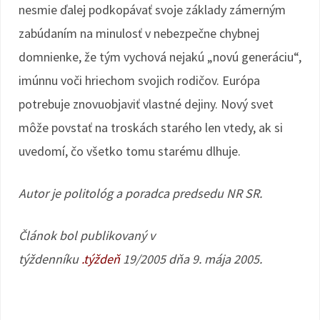
nesmie ďalej podkopávať svoje základy zámerným
zabúdaním na minulosť v nebezpečne chybnej
domnienke, že tým vychová nejakú „novú generáciu“,
imúnnu voči hriechom svojich rodičov. Európa
potrebuje znovuobjaviť vlastné dejiny. Nový svet
môže povstať na troskách starého len vtedy, ak si
uvedomí, čo všetko tomu starému dlhuje.
Autor je politológ a poradca predsedu NR SR.
Článok bol publikovaný v
týždenníku
.týždeň
19/2005 dňa 9. mája 2005.