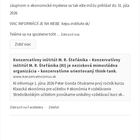
záujmom o ekonomické myslenie sa tak ešte môžu prihlásiť do 31. júla
2026.
VIAC INFORMÁCIÍ JE NA WEBE:
kepu.institute.sk/
Tešíme sa na spustenie toht
...
Zobraziť viac
Zistiť viac
Konzervatívny inštitút M. R. Štefánika – Konzervatívny
inštitút M. R. Štefánika (KI) je nezisková mimovládna
organizácia – konzervatívne orientovaný think-tank.
www.konzervativizmus.sk
KI informuje 1. júna 2026 Peter Gonda Otvárame prvý ročník kurzu
Klasická ekonómia pre učiteľov # ekonómia # vzdelávanie
Stredoškolským učiteľom ponúkame unikátny vzdelávací kurz ek...
Zobraziť na Facebooku
·
Zdieľať