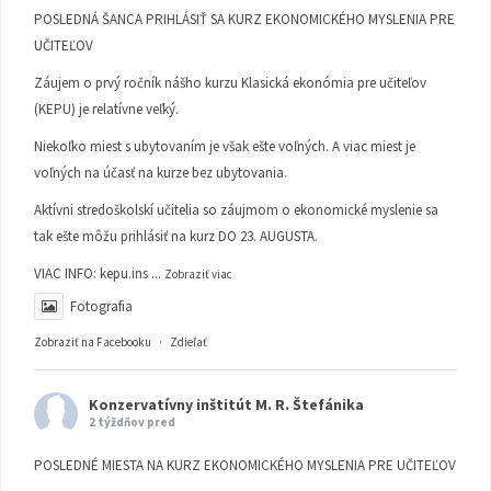
POSLEDNÁ ŠANCA PRIHLÁSIŤ SA KURZ EKONOMICKÉHO MYSLENIA PRE
UČITEĽOV
Záujem o prvý ročník nášho kurzu Klasická ekonómia pre učiteľov
(KEPU) je relatívne veľký.
Niekoľko miest s ubytovaním je však ešte voľných. A viac miest je
voľných na účasť na kurze bez ubytovania.
Aktívni stredoškolskí učitelia so záujmom o ekonomické myslenie sa
tak ešte môžu prihlásiť na kurz DO 23. AUGUSTA.
VIAC INFO:
kepu.ins
...
Zobraziť viac
Fotografia
Zobraziť na Facebooku
·
Zdieľať
Konzervatívny inštitút M. R. Štefánika
2 týždňov pred
POSLEDNÉ MIESTA NA KURZ EKONOMICKÉHO MYSLENIA PRE UČITEĽOV