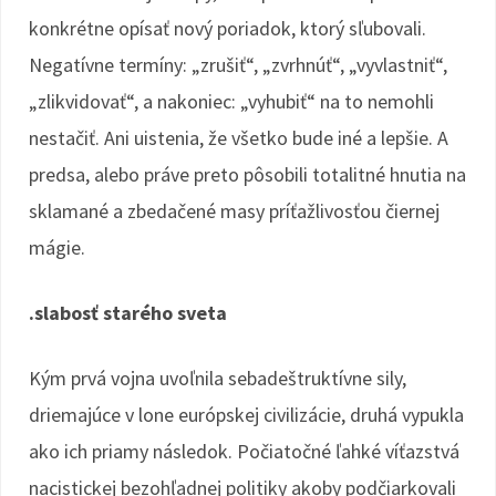
konkrétne opísať nový poriadok, ktorý sľubovali.
Negatívne termíny: „zrušiť“, „zvrhnúť“, „vyvlastniť“,
„zlikvidovať“, a nakoniec: „vyhubiť“ na to nemohli
nestačiť. Ani uistenia, že všetko bude iné a lepšie. A
predsa, alebo práve preto pôsobili totalitné hnutia na
sklamané a zbedačené masy príťažlivosťou čiernej
mágie.
.slabosť starého sveta
Kým prvá vojna uvoľnila sebadeštruktívne sily,
driemajúce v lone európskej civilizácie, druhá vypukla
ako ich priamy následok. Počiatočné ľahké víťazstvá
nacistickej bezohľadnej politiky akoby podčiarkovali