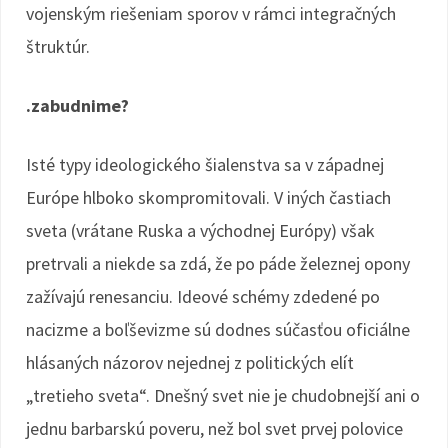
vojenským riešeniam sporov v rámci integračných
štruktúr.
.zabudnime?
Isté typy ideologického šialenstva sa v západnej
Európe hlboko skompromitovali. V iných častiach
sveta (vrátane Ruska a východnej Európy) však
pretrvali a niekde sa zdá, že po páde železnej opony
zažívajú renesanciu. Ideové schémy zdedené po
nacizme a boľševizme sú dodnes súčasťou oficiálne
hlásaných názorov nejednej z politických elít
„tretieho sveta“. Dnešný svet nie je chudobnejší ani o
jednu barbarskú poveru, než bol svet prvej polovice