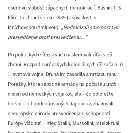
osudovú slabosť západných demokracií. Básnik T. S.
Eliot to zhrnul v roku 1939 (v súvislosti s
Mníchovskou zmluvou):
„Nedokázali sme postaviť
presvedčenie proti presvedčeniu…“
Po politických víťazstvách nasledovali víťazstvá
zbraní. Rozpad európskych koloniálnych ríš začala už
1. svetová vojna. Druhá im zasadila smrtiacu ranu.
Porážky, ktoré západné armády na počiatku utŕžili
nielen od nemeckých vojakov, ale – čo bolo ešte
horšie – od podceňovaných Japoncov, zbavovali
neeurópske národy presvedčenia o schopnosti
Európy vládnuť. Hitler, Stalin, Mussolini, intelektuáli
ľavice aj krajnej pravice, frustrovaní generáli, zberba,