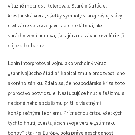
víťazné mocnosti tolerovali. Staré inštitúcie,
kresťanská viera, všetky symboly starej zašlej slávy
civilizácie sa zrazu javili ako pozlátená, ale
spráchnivená budova, čakajúca na závan revolúcie či
nájazd barbarov.
Lenin interpretoval vojnu ako vrcholný výraz
„zahnívajúceho štádia“ kapitalizmu a predzvesť jeho
skorého zániku. Zdalo sa, že hospodárska kríza toto
proroctvo potvrdzuje. Nastupujúce hnutia fašizmu a
nacionálneho socializmu prišli s vlastnými
konšpiračnými teóriami. Príznačnou črtou všetkých
týchto hnutí, zvestujúcich svoje verzie „súmraku
bohov“ sta- rej Európy, bola práve neschopnosť