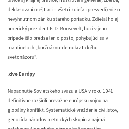
deklasovaní meštiaci – všetci zdieľali presvedčenie o
nevyhnutnom zániku starého poriadku. Zdieľal ho aj
americký prezident F. D. Roosevelt, hoci v jeho
prípade išlo predsa len o postoj pohybujúci sa v
mantineloch „buržoázno-demokratického
svetonázoru“.
.dve Európy
Napadnutie Sovietskeho zväzu a USA v roku 1941
definitívne rozšírili prevažne európsku vojnu na
globálny konflikt. Systematické vraždenie civilistov,
genocída národov a etnických skupín a najmä
holokaust židovského národa boli popretím