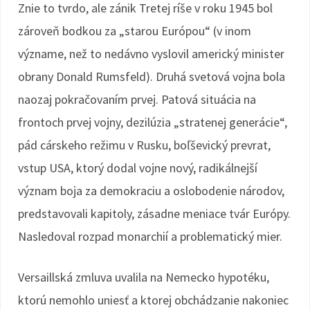
Znie to tvrdo, ale zánik Tretej ríše v roku 1945 bol
zároveň bodkou za „starou Európou“ (v inom
význame, než to nedávno vyslovil americký minister
obrany Donald Rumsfeld). Druhá svetová vojna bola
naozaj pokračovaním prvej. Patová situácia na
frontoch prvej vojny, dezilúzia „stratenej generácie“,
pád cárskeho režimu v Rusku, boľševický prevrat,
vstup USA, ktorý dodal vojne nový, radikálnejší
význam boja za demokraciu a oslobodenie národov,
predstavovali kapitoly, zásadne meniace tvár Európy.
Nasledoval rozpad monarchií a problematický mier.
Versaillská zmluva uvalila na Nemecko hypotéku,
ktorú nemohlo uniesť a ktorej obchádzanie nakoniec