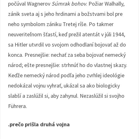
počúval Wagnerov
Súmrak bohov
. Požiar Walhally,
zánik sveta aj s jeho hrdinami a božstvami bol pre
neho symbolom zániku Tretej ríše. Po takmer
neuveriteľnom šťastí, keď prežil atentát v júli 1944,
sa Hitler utvrdil vo svojom odhodlaní bojovať až do
konca. Presnejšie: nechať za seba bojovať nemecký
národ; ešte presnejšie: strhnúť ho do vlastnej skazy.
Keďže nemecký národ podľa jeho zvrhlej ideológie
nedokázal vojnu vyhrať, ukázal sa ako biologicky
slabší a zaslúžil si, aby zahynul. Nezaslúžil si svojho
Führera.
.prečo prišla druhá vojna