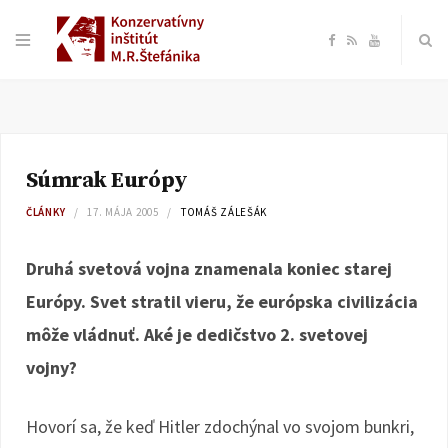
F
R
Y
a
S
o
c
S
u
Súmrak Európy
e
T
ČLÁNKY
17. MÁJA 2005
TOMÁŠ ZÁLEŠÁK
b
u
Druhá svetová vojna znamenala koniec starej
o
b
Európy. Svet stratil vieru, že európska civilizácia
môže vládnuť. Aké je dedičstvo 2. svetovej
o
e
vojny?
k
Hovorí sa, že keď Hitler zdochýnal vo svojom bunkri,