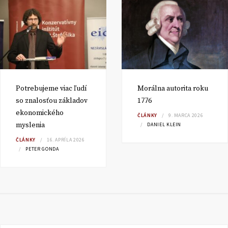
Potrebujeme viac ľudí
Morálna autorita roku
so znalosťou základov
1776
ekonomického
ČLÁNKY
9. MARCA 2026
myslenia
DANIEL KLEIN
ČLÁNKY
16. APRÍLA 2026
PETER GONDA