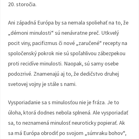
20. storočia.
Ani západná Európa by sa nemala spoliehať na to, že
„démoni minulosti“ sú nenávratne preč. Utkvelý
pocit viny, pacifizmus či nové „zaručené“ recepty na
spoločenský pokrok nie sú spoľahlivou zábezpekou
proti recidíve minulosti. Naopak, sú samy osebe
podozrivé. Znamenajú aj to, že dedičstvo druhej
svetovej vojny je stále s nami.
Vysporiadanie sa s minulosťou nie je fráza. Je to
úloha, ktorá dodnes nebola splnená. Ale vysporiadať
sa, to neznamená minulosť neuroticky popierať. Ak
sa má Európa obrodiť po svojom „súmraku bohov“,