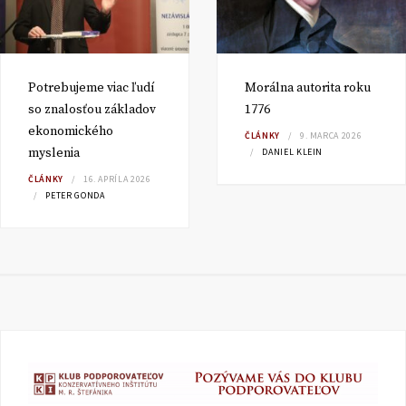
Potrebujeme viac ľudí
Morálna autorita roku
so znalosťou základov
1776
ekonomického
ČLÁNKY
9. MARCA 2026
myslenia
DANIEL KLEIN
ČLÁNKY
16. APRÍLA 2026
PETER GONDA