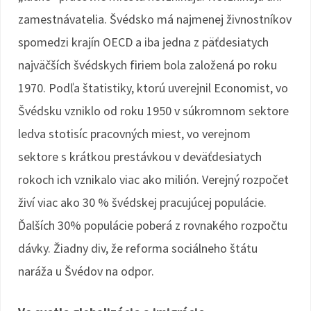
zamestnávatelia. Švédsko má najmenej živnostníkov
spomedzi krajín OECD a iba jedna z päťdesiatych
najväčších švédskych firiem bola založená po roku
1970. Podľa štatistiky, ktorú uverejnil Economist, vo
Švédsku vzniklo od roku 1950 v súkromnom sektore
ledva stotisíc pracovných miest, vo verejnom
sektore s krátkou prestávkou v deväťdesiatych
rokoch ich vznikalo viac ako milión. Verejný rozpočet
živí viac ako 30 % švédskej pracujúcej populácie.
Ďalších 30% populácie poberá z rovnakého rozpočtu
dávky. Žiadny div, že reforma sociálneho štátu
naráža u Švédov na odpor.