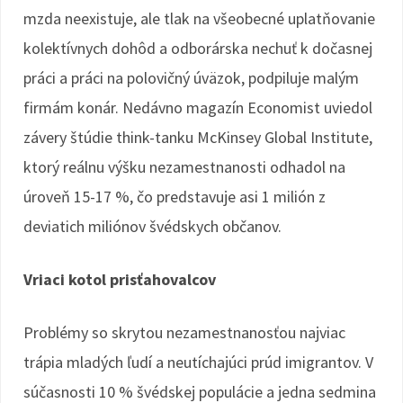
mzda neexistuje, ale tlak na všeobecné uplatňovanie
kolektívnych dohôd a odborárska nechuť k dočasnej
práci a práci na polovičný úväzok, podpiluje malým
firmám konár. Nedávno magazín Economist uviedol
závery štúdie think-tanku McKinsey Global Institute,
ktorý reálnu výšku nezamestnanosti odhadol na
úroveň 15-17 %, čo predstavuje asi 1 milión z
deviatich miliónov švédskych občanov.
Vriaci kotol prisťahovalcov
Problémy so skrytou nezamestnanosťou najviac
trápia mladých ľudí a neutíchajúci prúd imigrantov. V
súčasnosti 10 % švédskej populácie a jedna sedmina