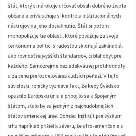
štát, ktorý si nárokuje určovať obsah dobrého života
občana a privlastňuje si kontrolu inštitucionálnych
nástrojov na jeho dosiahnutie. Štát si potom
monopolizuje tie oblasti, ktoré považuje za svoje
teritórium a politici s radosťou skloňujú zaklínadlá,
ako rovnosť najvyšších štandardov, či blahobyt pre
každého. Samozrejme bez adekvátnej protihodnoty
a za cenu prerozdeľovania cudzích peňazí. V tejto
súvislosti ironicky vyznieva fakt, že keby Švédsko
opustilo Európsku úniu a pripojilo sa k Spojeným
štátom, stalo by sa jedným z najchudobnejších
štátov americkej únie. Domáci Inštitút pre výskum
trhu napríklad prišiel k záveru, že afro-američania s
najnižším príjmom v USA majú vyššiu životnú úroveň