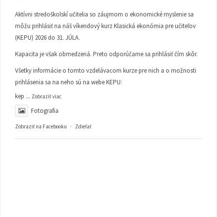
Aktívni stredoškolskí učitelia so záujmom o ekonomické myslenie sa
môžu prihlásiť na náš víkendový kurz Klasická ekonómia pre učiteľov
(KEPU) 2026 do 31. JÚLA.
Kapacita je však obmedzená. Preto odporúčame sa prihlásiť čím skôr.
Všetky informácie o tomto vzdelávacom kurze pre nich a o možnosti
prihlásenia sa na neho sú na webe KEPU:
kep
...
Zobraziť viac
Fotografia
Zobraziť na Facebooku
·
Zdieľať