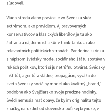
zľudoveli.
Vláda stredu alebo pravice je vo Švédsku skôr
extrémom, ako pravidlom. Aj pravoverných
konzervatívcov a klasických liberálov je tu ako
šafranu a nájdeme ich skôr v think-tankoch ako
relevantných politických stranách. Pandorina skrinka
s nápisom švédsky model sociálneho štátu zostáva v
rukách politikov, ktorí si ju netrúfnu otvárať. Švédsky
inštitút, agentúra vládnej propagácie, vyváža do
sveta švédsky sociálny model ako kvalitný „brand,“
podobne ako Švajčiarsko svoje precízne hodinky.
Švédi nemusia mať obavy, že by im originalitu tejto
značky, narozdiel od slovensko-poľskej bryndze, v