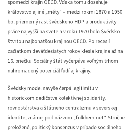
spomedzi krajín OECD. Vďaka tomu dosahuje
kráľovstvo aj iné „méty“ – medzi rokmi 1870 a 1950
bol priemerný rast švédskeho HDP a produktivity
práce najvyšší na svete a v roku 1970 bolo Švédsko
štvrtou najbohatšou krajinou OECD. Po recesií
začiatkom deväťdesiatych rokov klesla krajina až na
16. priečku. Sociálny štát vyčerpáva voľným trhom
nahromadený potenciál ľudí aj krajiny.
Švédsky model navyše čerpá legitimitu v
historickom dedičstve kolektívnej solidarity,
rovnostárstva a štátneho centralizmu v severskej
identite, známej pod názvom „folkhemmet.“ Stručne
preložené, politický konsenzus v prípade sociálneho