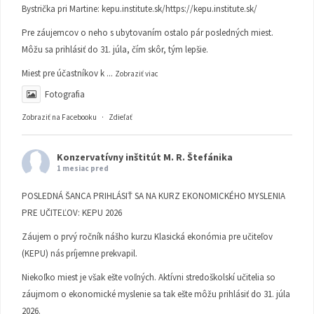
Bystrička pri Martine:
kepu.institute.sk/https://kepu.institute.sk/
Pre záujemcov o neho s ubytovaním ostalo pár posledných miest.
Môžu sa prihlásiť do 31. júla, čím skôr, tým lepšie.
Miest pre účastníkov k
...
Zobraziť viac
Fotografia
Zobraziť na Facebooku
·
Zdieľať
Konzervatívny inštitút M. R. Štefánika
1 mesiac pred
POSLEDNÁ ŠANCA PRIHLÁSIŤ SA NA KURZ EKONOMICKÉHO MYSLENIA
PRE UČITEĽOV: KEPU 2026
Záujem o prvý ročník nášho kurzu Klasická ekonómia pre učiteľov
(KEPU) nás príjemne prekvapil.
Niekoľko miest je však ešte voľných. Aktívni stredoškolskí učitelia so
záujmom o ekonomické myslenie sa tak ešte môžu prihlásiť do 31. júla
2026.