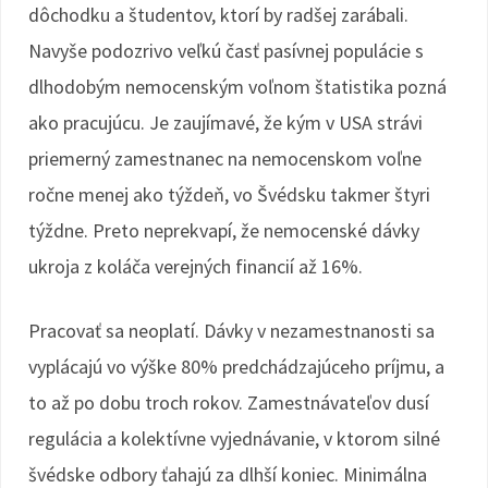
dôchodku a študentov, ktorí by radšej zarábali.
Navyše podozrivo veľkú časť pasívnej populácie s
dlhodobým nemocenským voľnom štatistika pozná
ako pracujúcu. Je zaujímavé, že kým v USA strávi
priemerný zamestnanec na nemocenskom voľne
ročne menej ako týždeň, vo Švédsku takmer štyri
týždne. Preto neprekvapí, že nemocenské dávky
ukroja z koláča verejných financií až 16%.
Pracovať sa neoplatí. Dávky v nezamestnanosti sa
vyplácajú vo výške 80% predchádzajúceho príjmu, a
to až po dobu troch rokov. Zamestnávateľov dusí
regulácia a kolektívne vyjednávanie, v ktorom silné
švédske odbory ťahajú za dlhší koniec. Minimálna