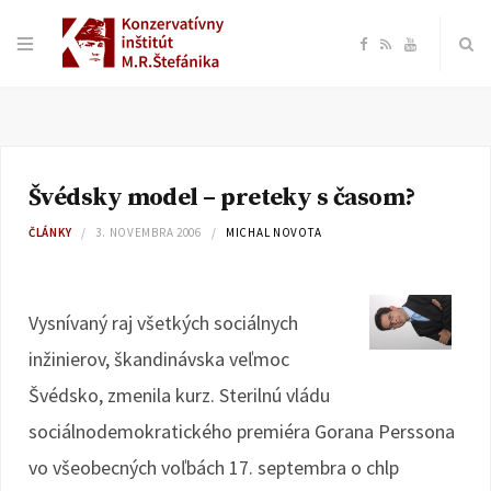
F
R
Y
a
S
o
c
S
u
Švédsky model – preteky s časom?
e
T
ČLÁNKY
3. NOVEMBRA 2006
MICHAL NOVOTA
b
u
o
b
Vysnívaný raj všetkých sociálnych
inžinierov, škandinávska veľmoc
o
e
Švédsko, zmenila kurz. Sterilnú vládu
k
sociálnodemokratického premiéra Gorana Perssona
vo všeobecných voľbách 17. septembra o chlp