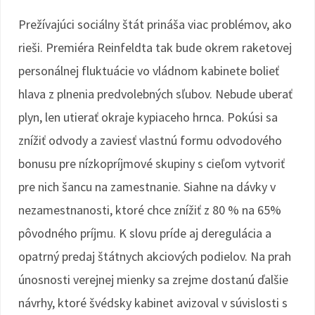
Prežívajúci sociálny štát prináša viac problémov, ako
rieši. Premiéra Reinfeldta tak bude okrem raketovej
personálnej fluktuácie vo vládnom kabinete bolieť
hlava z plnenia predvolebných sľubov. Nebude uberať
plyn, len utierať okraje kypiaceho hrnca. Pokúsi sa
znížiť odvody a zaviesť vlastnú formu odvodového
bonusu pre nízkopríjmové skupiny s cieľom vytvoriť
pre nich šancu na zamestnanie. Siahne na dávky v
nezamestnanosti, ktoré chce znížiť z 80 % na 65%
pôvodného príjmu. K slovu príde aj deregulácia a
opatrný predaj štátnych akciových podielov. Na prah
únosnosti verejnej mienky sa zrejme dostanú ďalšie
návrhy, ktoré švédsky kabinet avizoval v súvislosti s