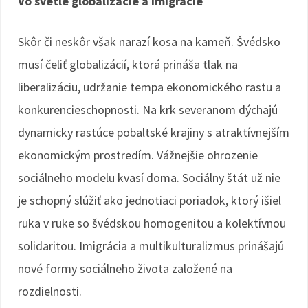
Vo svetle globalizácie a imigrácie
Skôr či neskôr však narazí kosa na kameň. Švédsko
musí čeliť globalizácií, ktorá prináša tlak na
liberalizáciu, udržanie tempa ekonomického rastu a
konkurencieschopnosti. Na krk severanom dýchajú
dynamicky rastúce pobaltské krajiny s atraktívnejším
ekonomickým prostredím. Vážnejšie ohrozenie
sociálneho modelu kvasí doma. Sociálny štát už nie
je schopný slúžiť ako jednotiaci poriadok, ktorý išiel
ruka v ruke so švédskou homogenitou a kolektívnou
solidaritou. Imigrácia a multikulturalizmus prinášajú
nové formy sociálneho života založené na
rozdielnosti.