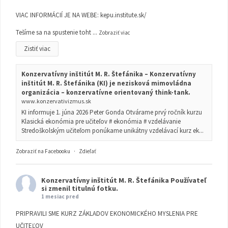
VIAC INFORMÁCIÍ JE NA WEBE:
kepu.institute.sk/
Tešíme sa na spustenie toht
...
Zobraziť viac
Zistiť viac
Konzervatívny inštitút M. R. Štefánika – Konzervatívny
inštitút M. R. Štefánika (KI) je nezisková mimovládna
organizácia – konzervatívne orientovaný think-tank.
www.konzervativizmus.sk
KI informuje 1. júna 2026 Peter Gonda Otvárame prvý ročník kurzu
Klasická ekonómia pre učiteľov # ekonómia # vzdelávanie
Stredoškolským učiteľom ponúkame unikátny vzdelávací kurz ek...
Zobraziť na Facebooku
·
Zdieľať
Konzervatívny inštitút M. R. Štefánika
Používateľ
si zmenil titulnú fotku.
1 mesiac pred
PRIPRAVILI SME KURZ ZÁKLADOV EKONOMICKÉHO MYSLENIA PRE
UČITEĽOV