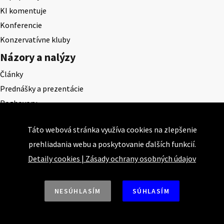
KI komentuje
Konferencie
Konzervatívne kluby
Názory a nalýzy
Články
Prednášky a prezentácie
Rozhovory
Štúdie
Táto webová stránka využíva cookies na zlepšenie
Publikácie
prehliadania webu a poskytovanie ďalších funkcií.
Publikácie
Detaily cookies
|
Zásady ochrany osobných údajov
Konzervatívne listy
Konzervatívne pohľady
NESÚHLASÍM
SÚHLASÍM
Projekty
Akadémia klasickej ekonómie