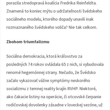
porazila stredopravá koalícia Fredrika Reinfeldta.
Znamená to koniec mýtu o udržateľnosti švédskeho
sociálneho modelu, ktorého dopady unavili inak
rozmaznaného švédskeho voliča? Nie tak celkom.
Zbohom triumfalizmu
Sociálna demokracia, ktorá kráľovstvo za
posledných 74 rokov ovládala 65 z nich, si vybudovala
renomé hegemónnej strany. Nečudo, že Švédsko
začalo vykazovať vážne symptómy neskorého
socializmu z temnej reality krajín RVHP. Niektoré,
ako čakacie listiny na operácie, či otcovské čerpanie
rodičovskej dovolenky zásadne v loveckej sezóne, už