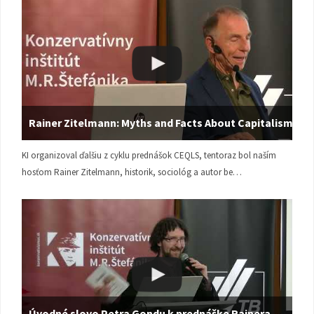
Rainer Zitelmann: Myths and Facts About Capitalism
KI organizoval ďalšiu z cyklu prednášok CEQLS, tentoraz bol naším
hosťom Rainer Zitelmann, historik, sociológ a autor be…
Úvodné slovo Petra Gondu k prednáške Rainera