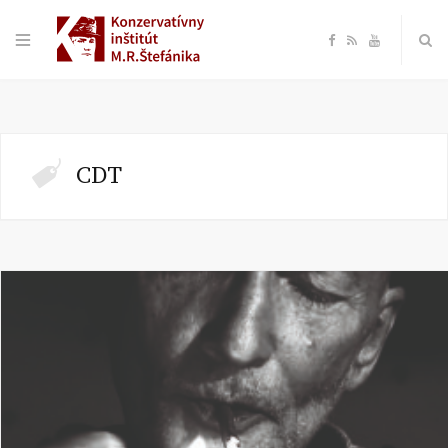
F
R
Y
a
S
o
c
S
u
CDT
e
T
b
u
o
b
o
e
k