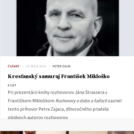
ČLÁNKY
24. MÁJA 2016
PETER ZAJAC
Kresťanský samuraj František Mikloško
# CDT
Pri prezentácii knihy rozhovorov Jána Štrassera s
Františkom Mikloškom
Rozhovory o dobe a ľuďoch
zaznel
tento príhovor Petra Zajaca, dlhoročného priateľa
obidvoch autorov rozhovorov.