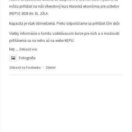
môžu prihlásiť na náš víkendový kurz Klasická ekonómia pre učiteľov
(KEPU) 2026 do 31. JÚLA.
Kapacita je však obmedzená. Preto odporúčame sa prihlásiť čím skôr.
Všetky informácie o tomto vzdelávacom kurze pre nich a o možnosti
prihlásenia sa na neho sú na webe KEPU:
kep
...
Zobraziť viac
Fotografia
Zobraziť na Facebooku
·
Zdieľať