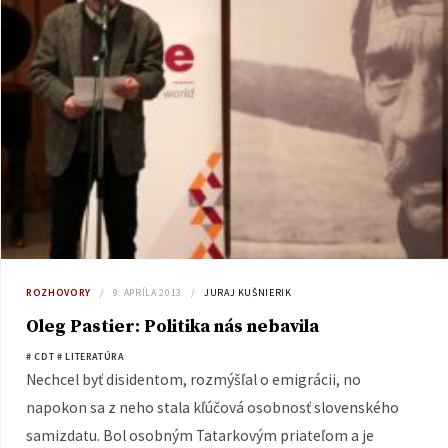
ROZHOVORY
9. APRÍLA 2013
JURAJ KUŠNIERIK
Oleg Pastier: Politika nás nebavila
# CDT
# LITERATÚRA
Nechcel byť disidentom, rozmýšľal o emigrácii, no
napokon sa z neho stala kľúčová osobnosť slovenského
samizdatu. Bol osobným Tatarkovým priateľom a je