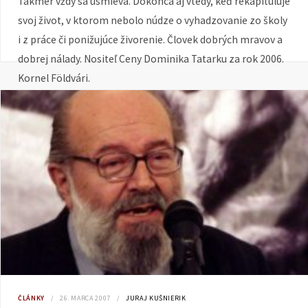
Takmer vždy sa usmieva. Dokonca aj vtedy, keď rekapituluje
svoj život, v ktorom nebolo núdze o vyhadzovanie zo školy
i z práce či ponižujúce živorenie. Človek dobrých mravov a
dobrej nálady. Nositeľ Ceny Dominika Tatarku za rok 2006.
Kornel Földvári.
ČLÁNKY
26. MARCA 2007
JURAJ KUŠNIERIK