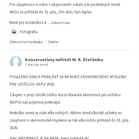
Pre záujemcov o neho s ubytovaním ostalo pár posledných miest.
Môžu sa prihlásiť do 31. júla, čím skôr, tým lepšie.
Miest pre účastníkov k
...
Zobraziť viac
Fotografia
Zobraziť na Facebooku
·
Zdieľať
Konzervatívny inštitút M. R. Štefánika
1 mesiac pred
POSLEDNÁ ŠANCA PRIHLÁSIŤ SA NA KURZ EKONOMICKÉHO MYSLENIA
PRE UČITEĽOV: KEPU 2026
Záujem o prvý ročník nášho kurzu Klasická ekonómia pre učiteľov
(KEPU) nás príjemne prekvapil.
Niekoľko miest je však ešte voľných. Aktívni stredoškolskí učitelia so
záujmom o ekonomické myslenie sa tak ešte môžu prihlásiť do 31. júla
2026.
VIAC INFORMÁCIÍ JE NA WEBE:
kepu.institute.sk/