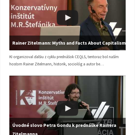
Rainer Zitelmann: Myths and Facts About Capitalism
KI organizoval ďalšiu z cyklu prednášok CEQLS, tentoraz bol naším
hosťom Rainer Zitelmann, historik, sociológ a autor be…
Úvodné slovo Petra Gondu k prednáške Rainera
Zitelmanna