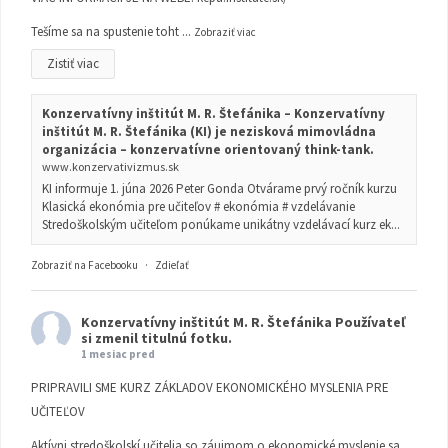
Tešíme sa na spustenie toht
...
Zobraziť viac
Zistiť viac
Konzervatívny inštitút M. R. Štefánika – Konzervatívny
inštitút M. R. Štefánika (KI) je nezisková mimovládna
organizácia – konzervatívne orientovaný think-tank.
www.konzervativizmus.sk
KI informuje 1. júna 2026 Peter Gonda Otvárame prvý ročník kurzu
Klasická ekonómia pre učiteľov # ekonómia # vzdelávanie
Stredoškolským učiteľom ponúkame unikátny vzdelávací kurz ek...
Zobraziť na Facebooku
·
Zdieľať
Konzervatívny inštitút M. R. Štefánika
Používateľ
si zmenil titulnú fotku.
1 mesiac pred
PRIPRAVILI SME KURZ ZÁKLADOV EKONOMICKÉHO MYSLENIA PRE
UČITEĽOV
Aktívni stredoškolskí učitelia so záujmom o ekonomické myslenie sa