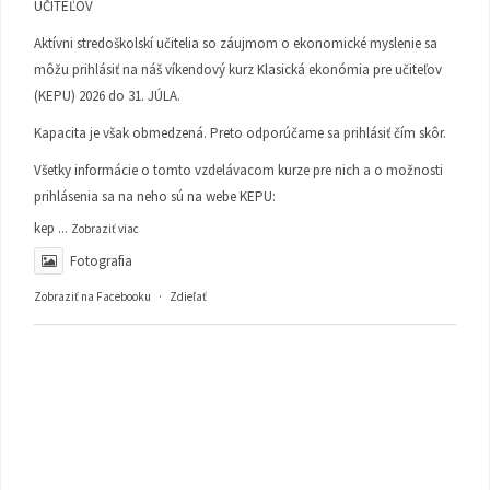
UČITEĽOV
Aktívni stredoškolskí učitelia so záujmom o ekonomické myslenie sa
môžu prihlásiť na náš víkendový kurz Klasická ekonómia pre učiteľov
(KEPU) 2026 do 31. JÚLA.
Kapacita je však obmedzená. Preto odporúčame sa prihlásiť čím skôr.
Všetky informácie o tomto vzdelávacom kurze pre nich a o možnosti
prihlásenia sa na neho sú na webe KEPU:
kep
...
Zobraziť viac
Fotografia
Zobraziť na Facebooku
·
Zdieľať