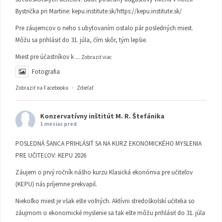
Bystrička pri Martine:
kepu.institute.sk/https://kepu.institute.sk/
Pre záujemcov o neho s ubytovaním ostalo pár posledných miest.
Môžu sa prihlásiť do 31. júla, čím skôr, tým lepšie.
Miest pre účastníkov k
...
Zobraziť viac
Fotografia
Zobraziť na Facebooku
·
Zdieľať
Konzervatívny inštitút M. R. Štefánika
1 mesiac pred
POSLEDNÁ ŠANCA PRIHLÁSIŤ SA NA KURZ EKONOMICKÉHO MYSLENIA
PRE UČITEĽOV: KEPU 2026
Záujem o prvý ročník nášho kurzu Klasická ekonómia pre učiteľov
(KEPU) nás príjemne prekvapil.
Niekoľko miest je však ešte voľných. Aktívni stredoškolskí učitelia so
záujmom o ekonomické myslenie sa tak ešte môžu prihlásiť do 31. júla