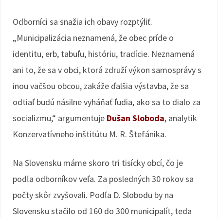
Odborníci sa snažia ich obavy rozptýliť.
„Municipalizácia neznamená, že obec príde o
identitu, erb, tabuľu, históriu, tradície. Neznamená
ani to, že sa v obci, ktorá združí výkon samosprávy s
inou väčšou obcou, zakáže ďalšia výstavba, že sa
odtiaľ budú násilne vyháňať ľudia, ako sa to dialo za
socializmu,“ argumentuje
Dušan Sloboda
, analytik
Konzervatívneho inštitútu M. R. Štefánika.
Na Slovensku máme skoro tri tisícky obcí, čo je
podľa odborníkov veľa. Za posledných 30 rokov sa
počty skôr zvyšovali. Podľa D. Slobodu by na
Slovensku stačilo od 160 do 300 municipalít, teda