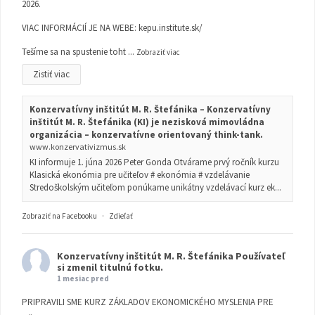
2026.
VIAC INFORMÁCIÍ JE NA WEBE:
kepu.institute.sk/
Tešíme sa na spustenie toht
...
Zobraziť viac
Zistiť viac
Konzervatívny inštitút M. R. Štefánika – Konzervatívny
inštitút M. R. Štefánika (KI) je nezisková mimovládna
organizácia – konzervatívne orientovaný think-tank.
www.konzervativizmus.sk
KI informuje 1. júna 2026 Peter Gonda Otvárame prvý ročník kurzu
Klasická ekonómia pre učiteľov # ekonómia # vzdelávanie
Stredoškolským učiteľom ponúkame unikátny vzdelávací kurz ek...
Zobraziť na Facebooku
·
Zdieľať
Konzervatívny inštitút M. R. Štefánika
Používateľ
si zmenil titulnú fotku.
1 mesiac pred
PRIPRAVILI SME KURZ ZÁKLADOV EKONOMICKÉHO MYSLENIA PRE