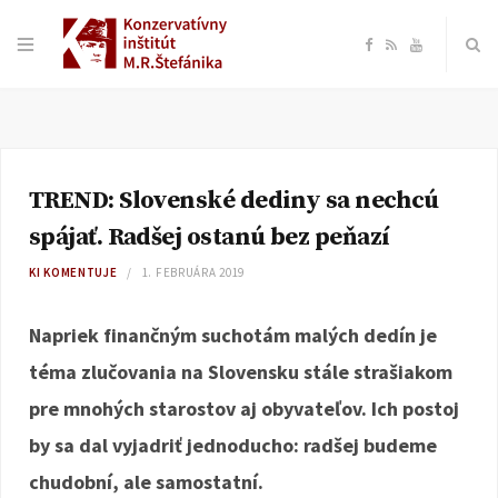
F
R
Y
a
S
o
c
S
u
TREND: Slovenské dediny sa nechcú
e
T
spájať. Radšej ostanú bez peňazí
b
u
KI KOMENTUJE
1. FEBRUÁRA 2019
o
b
Napriek finančným suchotám malých dedín je
téma zlučovania na Slovensku stále strašiakom
o
e
pre mnohých starostov aj obyvateľov. Ich postoj
k
by sa dal vyjadriť jednoducho: radšej budeme
chudobní, ale samostatní.