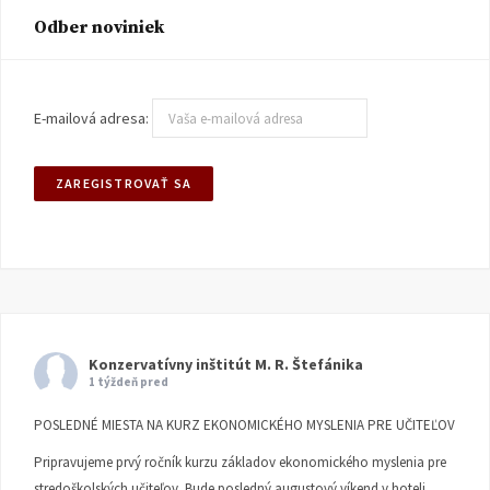
Odber noviniek
E-mailová adresa:
Konzervatívny inštitút M. R. Štefánika
1 týždeň pred
POSLEDNÉ MIESTA NA KURZ EKONOMICKÉHO MYSLENIA PRE UČITEĽOV
Pripravujeme prvý ročník kurzu základov ekonomického myslenia pre
stredoškolských učiteľov. Bude posledný augustový víkend v hoteli