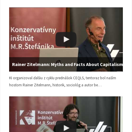
Rainer Zitelmann: Myths and Facts About Capitalism
KI organizoval ďalšiu z cyklu prednášok CEQLS, tentoraz bol naším
hosťom Rainer Zitelmann, historik, sociológ a autor be…