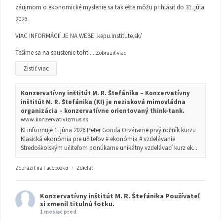
záujmom o ekonomické myslenie sa tak ešte môžu prihlásiť do 31. júla
2026.
VIAC INFORMÁCIÍ JE NA WEBE:
kepu.institute.sk/
Tešíme sa na spustenie toht
...
Zobraziť viac
Zistiť viac
Konzervatívny inštitút M. R. Štefánika – Konzervatívny
inštitút M. R. Štefánika (KI) je nezisková mimovládna
organizácia – konzervatívne orientovaný think-tank.
www.konzervativizmus.sk
KI informuje 1. júna 2026 Peter Gonda Otvárame prvý ročník kurzu
Klasická ekonómia pre učiteľov # ekonómia # vzdelávanie
Stredoškolským učiteľom ponúkame unikátny vzdelávací kurz ek...
Zobraziť na Facebooku
·
Zdieľať
Konzervatívny inštitút M. R. Štefánika
Používateľ
si zmenil titulnú fotku.
1 mesiac pred