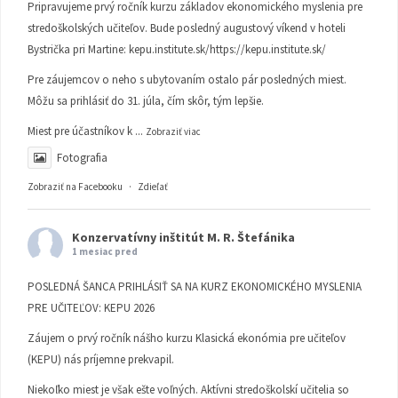
Pripravujeme prvý ročník kurzu základov ekonomického myslenia pre
stredoškolských učiteľov. Bude posledný augustový víkend v hoteli
Bystrička pri Martine:
kepu.institute.sk/https://kepu.institute.sk/
Pre záujemcov o neho s ubytovaním ostalo pár posledných miest.
Môžu sa prihlásiť do 31. júla, čím skôr, tým lepšie.
Miest pre účastníkov k
...
Zobraziť viac
Fotografia
Zobraziť na Facebooku
·
Zdieľať
Konzervatívny inštitút M. R. Štefánika
1 mesiac pred
POSLEDNÁ ŠANCA PRIHLÁSIŤ SA NA KURZ EKONOMICKÉHO MYSLENIA
PRE UČITEĽOV: KEPU 2026
Záujem o prvý ročník nášho kurzu Klasická ekonómia pre učiteľov
(KEPU) nás príjemne prekvapil.
Niekoľko miest je však ešte voľných. Aktívni stredoškolskí učitelia so