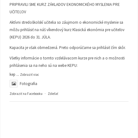
PRIPRAVILI SME KURZ ZÁKLADOV EKONOMICKÉHO MYSLENIA PRE
UČITEĽOV
Aktívni stredoškolskí učitelia so záujmom o ekonomické myslenie sa
môžu prihlásiť na náš víkendový kurz Klasická ekonómia pre učiteľov
(KEPU) 2026 do 31. JÚLA.
Kapacita je však obmedzená. Preto odporúčame sa prihlásiť čím skôr.
Všetky informácie o tomto vzdelávacom kurze pre nich a o možnosti
prihlásenia sa na neho sú na webe KEPU:
kep
...
Zobraziť viac
Fotografia
Zobraziť na Facebooku
·
Zdieľať