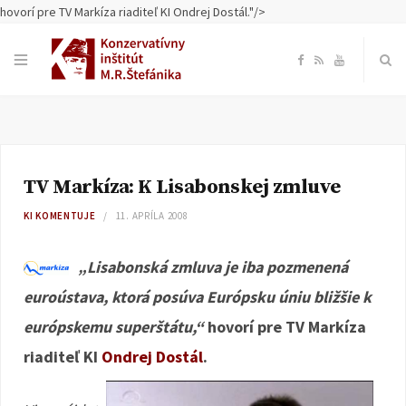
hovorí pre TV Markíza riaditeľ KI Ondrej Dostál."/>
F
R
Y
a
S
o
c
S
u
TV Markíza: K Lisabonskej zmluve
e
T
KI KOMENTUJE
11. APRÍLA 2008
b
u
„Lisabonská zmluva je iba pozmenená
o
b
euroústava, ktorá posúva Európsku úniu bližšie k
európskemu superštátu,“
hovorí pre TV Markíza
o
e
riaditeľ KI
Ondrej Dostál
.
k