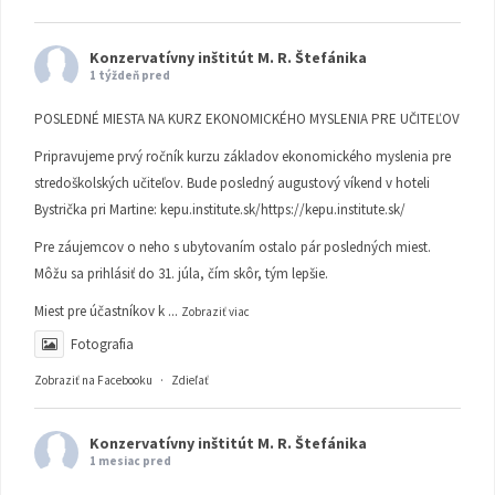
Konzervatívny inštitút M. R. Štefánika
1 týždeň pred
POSLEDNÉ MIESTA NA KURZ EKONOMICKÉHO MYSLENIA PRE UČITEĽOV
Pripravujeme prvý ročník kurzu základov ekonomického myslenia pre
stredoškolských učiteľov. Bude posledný augustový víkend v hoteli
Bystrička pri Martine:
kepu.institute.sk/https://kepu.institute.sk/
Pre záujemcov o neho s ubytovaním ostalo pár posledných miest.
Môžu sa prihlásiť do 31. júla, čím skôr, tým lepšie.
Miest pre účastníkov k
...
Zobraziť viac
Fotografia
Zobraziť na Facebooku
·
Zdieľať
Konzervatívny inštitút M. R. Štefánika
1 mesiac pred