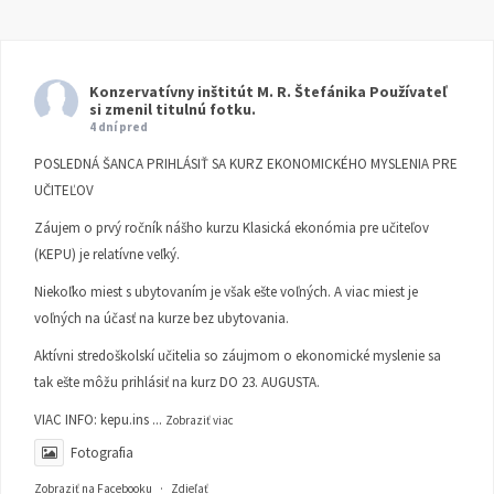
Konzervatívny inštitút M. R. Štefánika
Používateľ
si zmenil titulnú fotku.
4 dní pred
POSLEDNÁ ŠANCA PRIHLÁSIŤ SA KURZ EKONOMICKÉHO MYSLENIA PRE
UČITEĽOV
Záujem o prvý ročník nášho kurzu Klasická ekonómia pre učiteľov
(KEPU) je relatívne veľký.
Niekoľko miest s ubytovaním je však ešte voľných. A viac miest je
voľných na účasť na kurze bez ubytovania.
Aktívni stredoškolskí učitelia so záujmom o ekonomické myslenie sa
tak ešte môžu prihlásiť na kurz DO 23. AUGUSTA.
VIAC INFO:
kepu.ins
...
Zobraziť viac
Fotografia
Zobraziť na Facebooku
·
Zdieľať