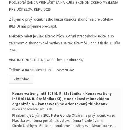
POSLEDNÁ ŠANCA PRIHLÁSIŤ SA NA KURZ EKONOMICKÉHO MYSLENIA
PRE UČITEĽOV: KEPU 2026
Záujem o prvý ročník nášho kurzu Klasická ekonómia pre učiteľov
(KEPU) nás príjemne prekvapil.
Niekoľko miest je však ešte voľných. Aktívni stredoškolskí učitelia so
záujmom o ekonomické myslenie sa tak ešte môžu prihlásiť do 31. júla
2026.
VIAC INFORMÁCIÍ JE NA WEBE:
kepu.institute.sk/
Tešíme sa na spustenie toht
...
Zobraziť viac
Zistiť viac
Konzervatívny inštitút M. R. Štefánika – Konzervatívny
inštitút M. R. Štefánika (KI) je nezisková mimovládna
organizácia – konzervatívne orientovaný think-tank.
www.konzervativizmus.sk
KI informuje 1. júna 2026 Peter Gonda Otvárame prvý ročník kurzu
Klasická ekonómia pre učiteľov # ekonómia # vzdelávanie
Stredoškolským učiteľom ponúkame unikátny vzdelávací kurz ek...