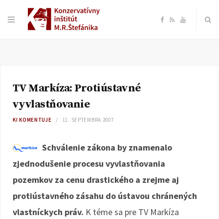
F
R
Y
a
S
o
c
S
u
TV Markíza: Protiústavné
e
T
vyvlastňovanie
b
u
KI KOMENTUJE
11. SEPTEMBRA 2007
o
b
Schválenie zákona by znamenalo
zjednodušenie procesu vyvlastňovania
o
e
pozemkov za cenu drastického a zrejme aj
k
protiústavného zásahu do ústavou chránených
vlastníckych práv.
K téme sa pre TV Markíza