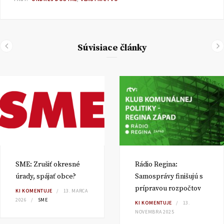
Súvisiace články
SME: Zrušiť okresné
Rádio Regina:
úrady, spájať obce?
Samosprávy finišujú s
prípravou rozpočtov
KI KOMENTUJE
13. MARCA
2026
SME
KI KOMENTUJE
13.
NOVEMBRA 2025