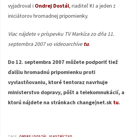
vyjadroval i
Ondrej Dostál
, riaditeľ KI a jeden z
iniciátorov hromadnej pripomienky.
Viac nájdete v príspevku TV Markíza zo dňa 11.
septembra 2007 vo videoarchíve
tu
.
Do 12. septembra 2007 môžete podporiť tiež
ďalšiu hromadnú pripomienku proti
vyvlastňovaniu, ktoré tentoraz navrhuje
ministerstvo dopravy, pôšt a telekomnukácií, a
ktorú nájdete na stránkach change|net.sk
tu
.
TAGY:
ONDREJ DOSTÁL
VLASTNÍCTVO