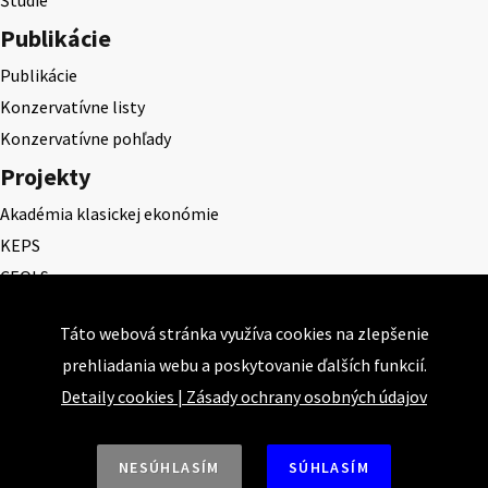
Publikácie
Publikácie
Konzervatívne listy
Konzervatívne pohľady
Projekty
Akadémia klasickej ekonómie
KEPS
CEQLS
Cena Dominika Tatarku
Táto webová stránka využíva cookies na zlepšenie
Cena Ernesta Valka
prehliadania webu a poskytovanie ďalších funkcií.
Študentská esej
Detaily cookies
|
Zásady ochrany osobných údajov
Deň daňového odbremenenia
NESÚHLASÍM
SÚHLASÍM