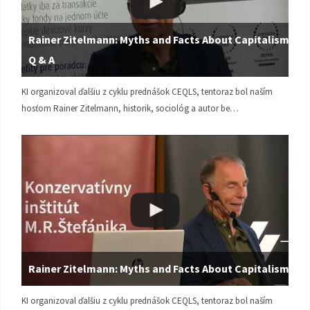
Rainer Zitelmann: Myths and Facts About Capitalism |
Q & A
KI organizoval ďalšiu z cyklu prednášok CEQLS, tentoraz bol naším
hosťom Rainer Zitelmann, historik, sociológ a autor be…
Rainer Zitelmann: Myths and Facts About Capitalism
KI organizoval ďalšiu z cyklu prednášok CEQLS, tentoraz bol naším