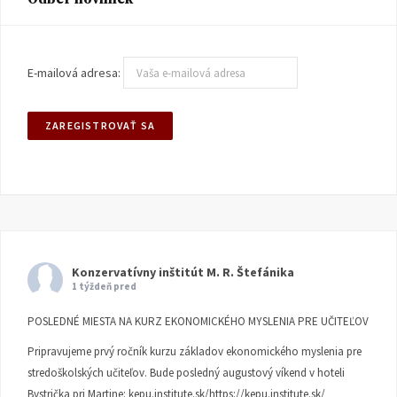
E-mailová adresa:
Konzervatívny inštitút M. R. Štefánika
1 týždeň pred
POSLEDNÉ MIESTA NA KURZ EKONOMICKÉHO MYSLENIA PRE UČITEĽOV
Pripravujeme prvý ročník kurzu základov ekonomického myslenia pre
stredoškolských učiteľov. Bude posledný augustový víkend v hoteli
Bystrička pri Martine:
kepu.institute.sk/https://kepu.institute.sk/