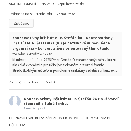
VIAC INFORMÁCIÍ JE NA WEBE:
kepu.institute.sk/
Tešíme sa na spustenie toht
...
Zobraziť viac
Zistiť viac
Konzervatívny inštitút M. R. Štefánika – Konzervatívny
inštitút M. R. Štefánika (KI) je nezisková mimovládna
organizácia – konzervatívne orientovaný think-tank.
www.konzervativizmus.sk
KI informuje 1. júna 2026 Peter Gonda Otvárame prvý ročník kurzu
Klasická ekonómia pre učiteľov # ekonómia # vzdelávanie
Stredoškolským učiteľom ponúkame unikátny vzdelávací kurz ek...
Zobraziť na Facebooku
·
Zdieľať
Konzervatívny inštitút M. R. Štefánika
Používateľ
si zmenil titulnú fotku.
1 mesiac pred
PRIPRAVILI SME KURZ ZÁKLADOV EKONOMICKÉHO MYSLENIA PRE
UČITEĽOV