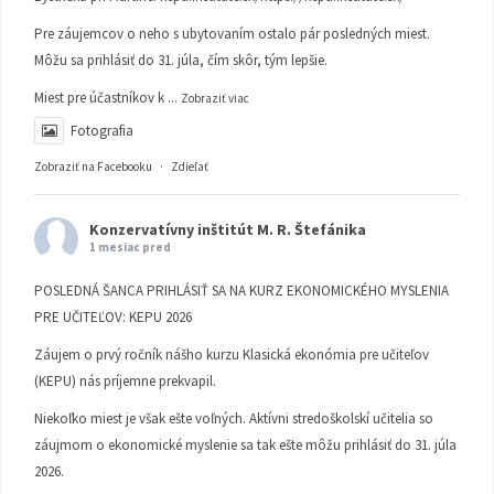
Pre záujemcov o neho s ubytovaním ostalo pár posledných miest.
Môžu sa prihlásiť do 31. júla, čím skôr, tým lepšie.
Miest pre účastníkov k
...
Zobraziť viac
Fotografia
Zobraziť na Facebooku
·
Zdieľať
Konzervatívny inštitút M. R. Štefánika
1 mesiac pred
POSLEDNÁ ŠANCA PRIHLÁSIŤ SA NA KURZ EKONOMICKÉHO MYSLENIA
PRE UČITEĽOV: KEPU 2026
Záujem o prvý ročník nášho kurzu Klasická ekonómia pre učiteľov
(KEPU) nás príjemne prekvapil.
Niekoľko miest je však ešte voľných. Aktívni stredoškolskí učitelia so
záujmom o ekonomické myslenie sa tak ešte môžu prihlásiť do 31. júla
2026.