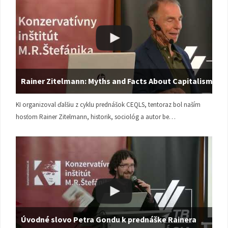
Rainer Zitelmann: Myths and Facts About Capitalism
KI organizoval ďalšiu z cyklu prednášok CEQLS, tentoraz bol naším
hosťom Rainer Zitelmann, historik, sociológ a autor be…
Úvodné slovo Petra Gondu k prednáške Rainera