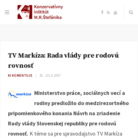
F
R
Y
a
S
o
c
S
u
TV Markíza: Rada vlády pre rodovú
e
T
rovnosť
b
u
KI KOMENTUJE
30. JÚLA 2007
o
b
Ministerstvo práce, sociálnych vecí a
rodiny predložilo do medzirezortného
o
e
pripomienkového konania Návrh na zriadenie
k
Rady vlády Slovenskej republiky pre rodovú
rovnosť.
K téme sa pre spravodajstvo TV Markíza