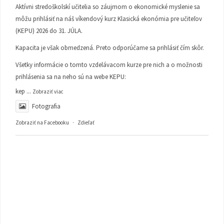
Aktívni stredoškolskí učitelia so záujmom o ekonomické myslenie sa
môžu prihlásiť na náš víkendový kurz Klasická ekonómia pre učiteľov
(KEPU) 2026 do 31. JÚLA.
Kapacita je však obmedzená. Preto odporúčame sa prihlásiť čím skôr.
Všetky informácie o tomto vzdelávacom kurze pre nich a o možnosti
prihlásenia sa na neho sú na webe KEPU:
kep
...
Zobraziť viac
Fotografia
Zobraziť na Facebooku
·
Zdieľať