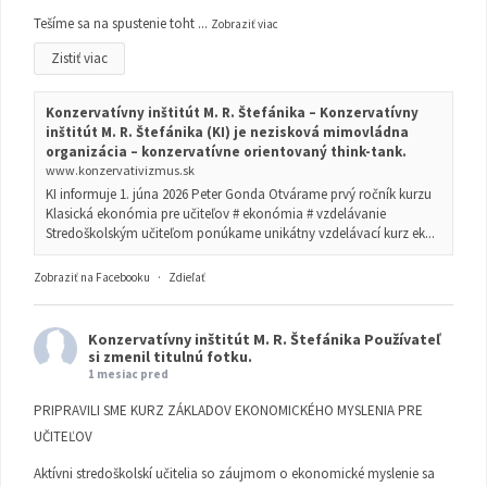
Tešíme sa na spustenie toht
...
Zobraziť viac
Zistiť viac
Konzervatívny inštitút M. R. Štefánika – Konzervatívny
inštitút M. R. Štefánika (KI) je nezisková mimovládna
organizácia – konzervatívne orientovaný think-tank.
www.konzervativizmus.sk
KI informuje 1. júna 2026 Peter Gonda Otvárame prvý ročník kurzu
Klasická ekonómia pre učiteľov # ekonómia # vzdelávanie
Stredoškolským učiteľom ponúkame unikátny vzdelávací kurz ek...
Zobraziť na Facebooku
·
Zdieľať
Konzervatívny inštitút M. R. Štefánika
Používateľ
si zmenil titulnú fotku.
1 mesiac pred
PRIPRAVILI SME KURZ ZÁKLADOV EKONOMICKÉHO MYSLENIA PRE
UČITEĽOV
Aktívni stredoškolskí učitelia so záujmom o ekonomické myslenie sa