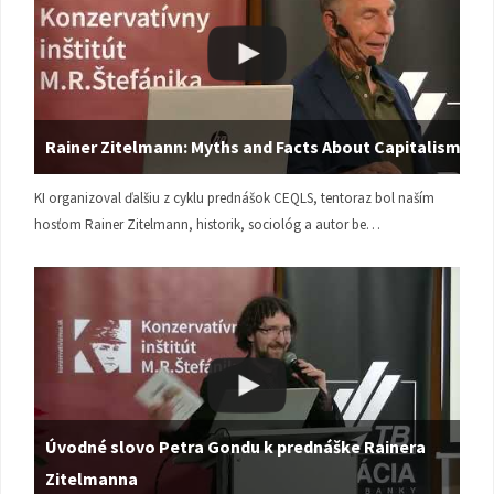
Rainer Zitelmann: Myths and Facts About Capitalism
KI organizoval ďalšiu z cyklu prednášok CEQLS, tentoraz bol naším
hosťom Rainer Zitelmann, historik, sociológ a autor be…
Úvodné slovo Petra Gondu k prednáške Rainera
Zitelmanna