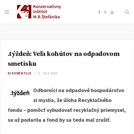
F
R
Y
a
S
o
c
S
u
.týždeň: Veľa kohútov na odpadovom
e
T
smetisku
b
u
KI KOMENTUJE
8. JÚLA 2009
o
b
Odborníci na odpadové hospodárstvo
si myslia, že úloha Recyklačného
o
e
fondu – pomôcť vybudovať recyklačný priemysel,
k
sa už podarila a fond by sa teda mal zrušiť.