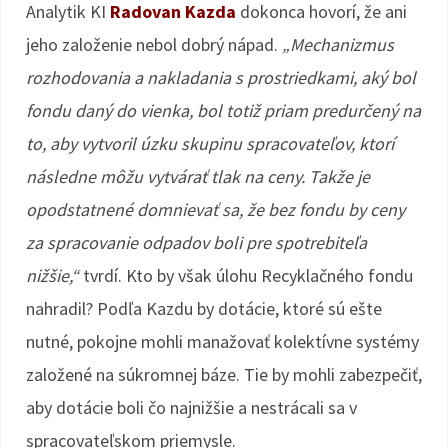
Analytik KI
Radovan Kazda
dokonca hovorí, že ani
jeho založenie nebol dobrý nápad.
„Mechanizmus
rozhodovania a nakladania s prostriedkami, aký bol
fondu daný do vienka, bol totiž priam predurčený na
to, aby vytvoril úzku skupinu spracovateľov, ktorí
následne môžu vytvárať tlak na ceny. Takže je
opodstatnené domnievať sa, že bez fondu by ceny
za spracovanie odpadov boli pre spotrebiteľa
nižšie,“
tvrdí. Kto by však úlohu Recyklačného fondu
nahradil? Podľa Kazdu by dotácie, ktoré sú ešte
nutné, pokojne mohli manažovať kolektívne systémy
založené na súkromnej báze. Tie by mohli zabezpečiť,
aby dotácie boli čo najnižšie a nestrácali sa v
spracovateľskom priemysle.