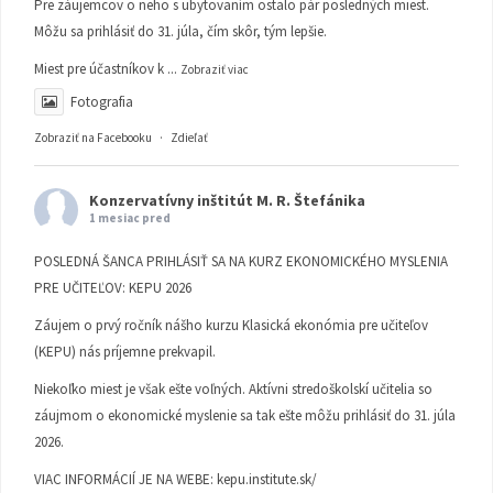
Pre záujemcov o neho s ubytovaním ostalo pár posledných miest.
Môžu sa prihlásiť do 31. júla, čím skôr, tým lepšie.
Miest pre účastníkov k
...
Zobraziť viac
Fotografia
Zobraziť na Facebooku
·
Zdieľať
Konzervatívny inštitút M. R. Štefánika
1 mesiac pred
POSLEDNÁ ŠANCA PRIHLÁSIŤ SA NA KURZ EKONOMICKÉHO MYSLENIA
PRE UČITEĽOV: KEPU 2026
Záujem o prvý ročník nášho kurzu Klasická ekonómia pre učiteľov
(KEPU) nás príjemne prekvapil.
Niekoľko miest je však ešte voľných. Aktívni stredoškolskí učitelia so
záujmom o ekonomické myslenie sa tak ešte môžu prihlásiť do 31. júla
2026.
VIAC INFORMÁCIÍ JE NA WEBE:
kepu.institute.sk/