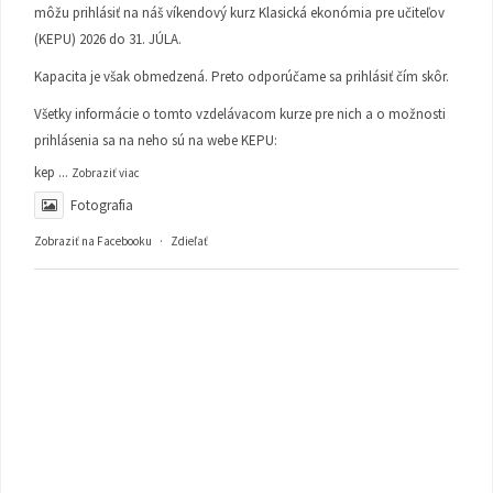
môžu prihlásiť na náš víkendový kurz Klasická ekonómia pre učiteľov
(KEPU) 2026 do 31. JÚLA.
Kapacita je však obmedzená. Preto odporúčame sa prihlásiť čím skôr.
Všetky informácie o tomto vzdelávacom kurze pre nich a o možnosti
prihlásenia sa na neho sú na webe KEPU:
kep
...
Zobraziť viac
Fotografia
Zobraziť na Facebooku
·
Zdieľať