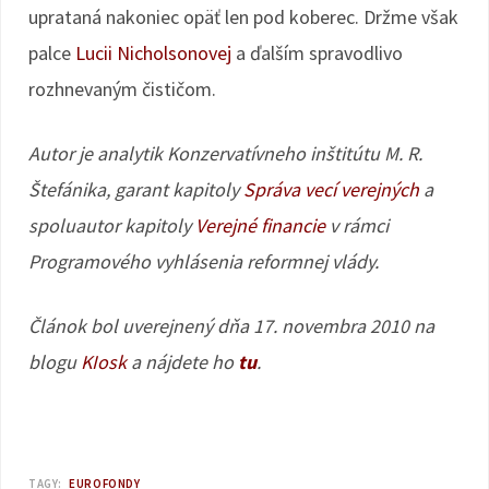
uprataná nakoniec opäť len pod koberec. Držme však
palce
Lucii Nicholsonovej
a ďalším spravodlivo
rozhnevaným čističom.
Autor je analytik Konzervatívneho inštitútu M. R.
Štefánika, garant kapitoly
Správa vecí verejných
a
spoluautor kapitoly
Verejné financie
v rámci
Programového vyhlásenia reformnej vlády.
Článok bol uverejnený dňa 17. novembra 2010 na
blogu
KIosk
a nájdete ho
tu
.
TAGY:
EUROFONDY