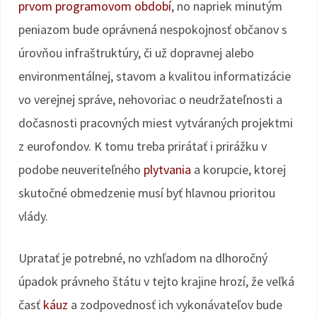
prvom programovom období
, no napriek minutým
peniazom bude oprávnená nespokojnosť občanov s
úrovňou infraštruktúry, či už dopravnej alebo
environmentálnej, stavom a kvalitou informatizácie
vo verejnej správe, nehovoriac o neudržateľnosti a
dočasnosti pracovných miest vytváraných projektmi
z eurofondov. K tomu treba prirátať i prirážku v
podobe neuveriteľného
plytvania
a korupcie, ktorej
skutočné obmedzenie musí byť hlavnou prioritou
vlády.
Upratať je potrebné, no vzhľadom na dlhoročný
úpadok právneho štátu v tejto krajine hrozí, že veľká
časť
káuz
a zodpovednosť ich vykonávateľov bude