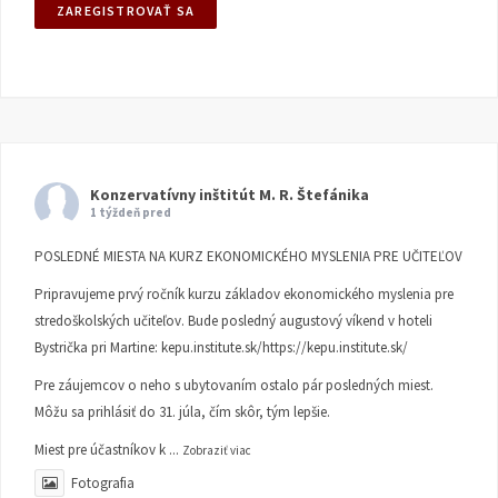
Konzervatívny inštitút M. R. Štefánika
1 týždeň pred
POSLEDNÉ MIESTA NA KURZ EKONOMICKÉHO MYSLENIA PRE UČITEĽOV
Pripravujeme prvý ročník kurzu základov ekonomického myslenia pre
stredoškolských učiteľov. Bude posledný augustový víkend v hoteli
Bystrička pri Martine:
kepu.institute.sk/https://kepu.institute.sk/
Pre záujemcov o neho s ubytovaním ostalo pár posledných miest.
Môžu sa prihlásiť do 31. júla, čím skôr, tým lepšie.
Miest pre účastníkov k
...
Zobraziť viac
Fotografia