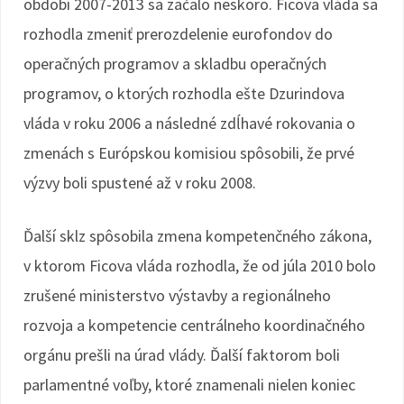
období 2007-2013 sa začalo neskoro. Ficova vláda sa
rozhodla zmeniť prerozdelenie eurofondov do
operačných programov a skladbu operačných
programov, o ktorých rozhodla ešte Dzurindova
vláda v roku 2006 a následné zdĺhavé rokovania o
zmenách s Európskou komisiou spôsobili, že prvé
výzvy boli spustené až v roku 2008.
Ďalší sklz spôsobila zmena kompetenčného zákona,
v ktorom Ficova vláda rozhodla, že od júla 2010 bolo
zrušené ministerstvo výstavby a regionálneho
rozvoja a kompetencie centrálneho koordinačného
orgánu prešli na úrad vlády. Ďalší faktorom boli
parlamentné voľby, ktoré znamenali nielen koniec