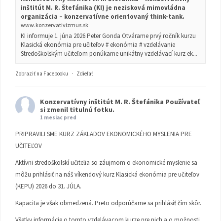
inštitút M. R. Štefánika (KI) je nezisková mimovládna
organizácia – konzervatívne orientovaný think-tank.
www.konzervativizmus.sk
KI informuje 1. júna 2026 Peter Gonda Otvárame prvý ročník kurzu
Klasická ekonómia pre učiteľov # ekonómia # vzdelávanie
Stredoškolským učiteľom ponúkame unikátny vzdelávací kurz ek...
Zobraziť na Facebooku
·
Zdieľať
Konzervatívny inštitút M. R. Štefánika
Používateľ
si zmenil titulnú fotku.
1 mesiac pred
PRIPRAVILI SME KURZ ZÁKLADOV EKONOMICKÉHO MYSLENIA PRE
UČITEĽOV
Aktívni stredoškolskí učitelia so záujmom o ekonomické myslenie sa
môžu prihlásiť na náš víkendový kurz Klasická ekonómia pre učiteľov
(KEPU) 2026 do 31. JÚLA.
Kapacita je však obmedzená. Preto odporúčame sa prihlásiť čím skôr.
Všetky informácie o tomto vzdelávacom kurze pre nich a o možnosti