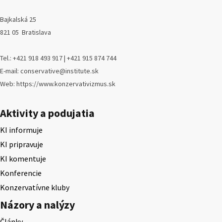
Bajkalská 25
821 05 Bratislava
Tel.: +421 918 493 917 | +421 915 874 744
E-mail: conservative@institute.sk
Web: https://www.konzervativizmus.sk
Aktivity a podujatia
KI informuje
KI pripravuje
KI komentuje
Konferencie
Konzervatívne kluby
Názory a nalýzy
Články