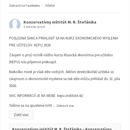
Zobraziť na Facebooku
·
Zdieľať
Konzervatívny inštitút M. R. Štefánika
1 mesiac pred
POSLEDNÁ ŠANCA PRIHLÁSIŤ SA NA KURZ EKONOMICKÉHO MYSLENIA
PRE UČITEĽOV: KEPU 2026
Záujem o prvý ročník nášho kurzu Klasická ekonómia pre učiteľov
(KEPU) nás príjemne prekvapil.
Niekoľko miest je však ešte voľných. Aktívni stredoškolskí učitelia so
záujmom o ekonomické myslenie sa tak ešte môžu prihlásiť do 31. júla
2026.
VIAC INFORMÁCIÍ JE NA WEBE:
kepu.institute.sk/
Tešíme sa na spustenie toht
...
Zobraziť viac
Zistiť viac
Konzervatívny inštitút M. R. Štefánika – Konzervatívny