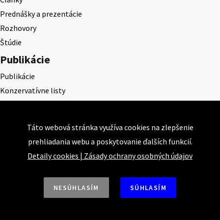
Prednášky a prezentácie
Rozhovory
Štúdie
Publikácie
Publikácie
Konzervatívne listy
Konzervatívne pohľady
Projekty
Táto webová stránka využíva cookies na zlepšenie
Akadémia klasickej ekonómie
prehliadania webu a poskytovanie ďalších funkcií.
KEPS
Detaily cookies
|
Zásady ochrany osobných údajov
CEQLS
Cena Dominika Tatarku
NESÚHLASÍM
SÚHLASÍM
Cena Ernesta Valka
Študentská esej