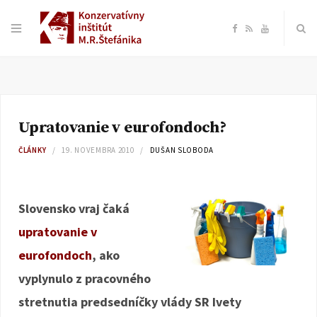
F
R
Y
a
S
o
c
S
u
Upratovanie v eurofondoch?
e
T
ČLÁNKY
19. NOVEMBRA 2010
DUŠAN SLOBODA
b
u
o
b
Slovensko vraj čaká
upratovanie v
o
e
eurofondoch
, ako
k
vyplynulo z pracovného
stretnutia predsedníčky vlády SR Ivety