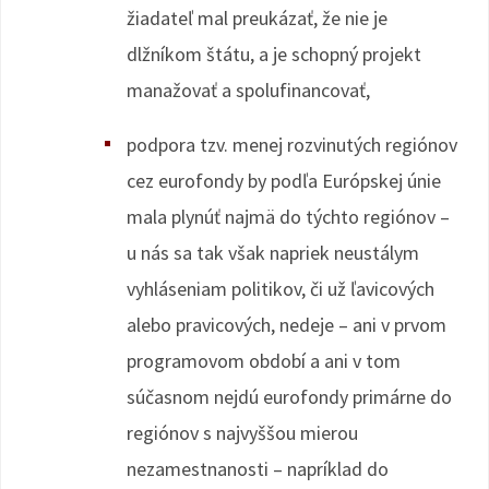
žiadateľ mal preukázať, že nie je
dlžníkom štátu, a je schopný projekt
manažovať a spolufinancovať,
podpora tzv. menej rozvinutých regiónov
cez eurofondy by podľa Európskej únie
mala plynúť najmä do týchto regiónov –
u nás sa tak však napriek neustálym
vyhláseniam politikov, či už ľavicových
alebo pravicových, nedeje – ani v prvom
programovom období a ani v tom
súčasnom nejdú eurofondy primárne do
regiónov s najvyššou mierou
nezamestnanosti – napríklad do