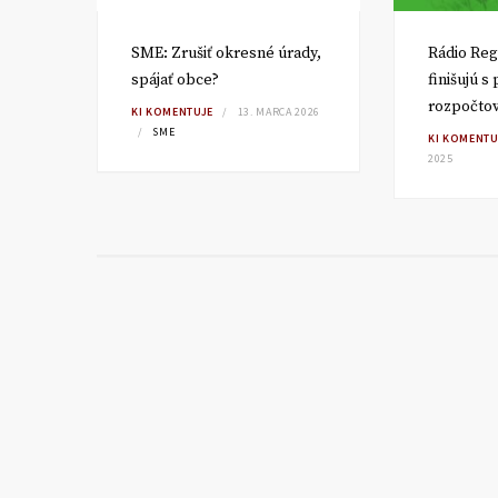
SME: Zrušiť okresné úrady,
Rádio Reg
spájať obce?
finišujú s
rozpočto
TA
KI KOMENTUJE
13. MARCA 2026
SME
KI KOMENTU
2025