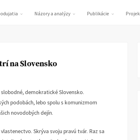
podujatia
Názory a analýzy
Publikácie
Projek
trí na Slovensko
i slobodné, demokratické Slovensko.
kých podobách, lebo spolu s komunizmom
ašich novodobých dejín.
vlastenectvo. Skrýva svoju pravú tvár. Raz sa