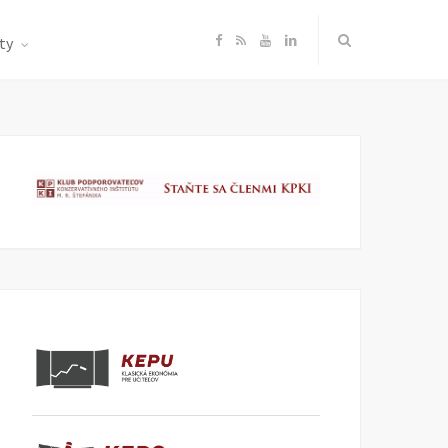
F
R
Y
L
ty
a
S
o
i
c
S
u
n
e
T
k
b
u
e
o
b
d
o
e
I
k
n