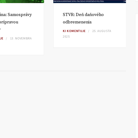
ina: Samosprávy
STVR: Deň daňového
 prípravou
odbremenenia
v
KI KOMENTUJE
25. AUGUSTA
2025
JE
13. NOVEMBRA