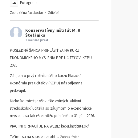
Fotografia
Zobraziť na Facebooku
·
Zdieľať
Konzervatívny inštitút M. R.
Štefánika
1 mesiac pred
POSLEDNÁ ŠANCA PRIHLÁSIŤ SA NA KURZ
EKONOMICKÉHO MYSLENIA PRE UČITEĽOV: KEPU
2026
Záujem o prvý ročník nášho kurzu Klasická
ekonómia pre učiteľov (KEPU) nás príjemne
prekvapil.
Niekoľko miest je však ešte voľných. Aktívni
stredoškolskí učitelia so záujmom o ekonomické
myslenie sa tak ešte môžu prihlásiť do 31. júla 2026.
VIAC INFORMÁCIÍ JE NA WEBE:
kepu.institute.sk/
Tešíme sa na spustenie toht
...
Zobraziť viac