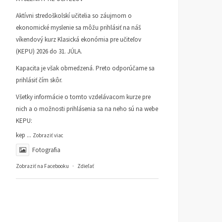
Aktívni stredoškolskí učitelia so záujmom o
ekonomické myslenie sa môžu prihlásiť na náš
víkendový kurz Klasická ekonómia pre učiteľov
(KEPU) 2026 do 31. JÚLA.
Kapacita je však obmedzená. Preto odporúčame sa
prihlásiť čím skôr.
Všetky informácie o tomto vzdelávacom kurze pre
nich a o možnosti prihlásenia sa na neho sú na webe
KEPU:
kep
...
Zobraziť viac
Fotografia
Zobraziť na Facebooku
·
Zdieľať