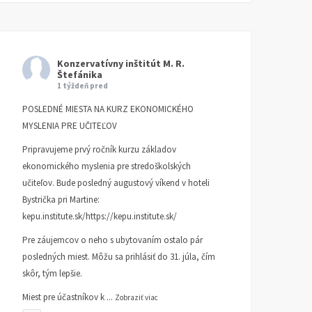
TA3: Konečne prišiel deň,
K bludom SNS o „návrat
kedy už pracujeme pre
k trom socialistickým
Konzervatívny inštitút M. R.
seba
krajom
Štefánika
1 týždeň pred
KI KOMENTUJE
25. AUGUSTA
KI KOMENTUJE
20. AUGUSTA
2025
2025
POSLEDNÉ MIESTA NA KURZ EKONOMICKÉHO
MYSLENIA PRE UČITEĽOV
Pripravujeme prvý ročník kurzu základov
ekonomického myslenia pre stredoškolských
učiteľov. Bude posledný augustový víkend v hoteli
Bystrička pri Martine:
kepu.institute.sk/https://kepu.institute.sk/
Pre záujemcov o neho s ubytovaním ostalo pár
posledných miest. Môžu sa prihlásiť do 31. júla, čím
skôr, tým lepšie.
Miest pre účastníkov k
...
Zobraziť viac