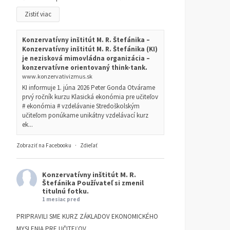
Zistiť viac
Konzervatívny inštitút M. R. Štefánika –
Konzervatívny inštitút M. R. Štefánika (KI)
je nezisková mimovládna organizácia –
konzervatívne orientovaný think-tank.
www.konzervativizmus.sk
KI informuje 1. júna 2026 Peter Gonda Otvárame
prvý ročník kurzu Klasická ekonómia pre učiteľov
# ekonómia # vzdelávanie Stredoškolským
učiteľom ponúkame unikátny vzdelávací kurz
ek...
Zobraziť na Facebooku
·
Zdieľať
Konzervatívny inštitút M. R.
Štefánika
Používateľ si zmenil
titulnú fotku.
1 mesiac pred
PRIPRAVILI SME KURZ ZÁKLADOV EKONOMICKÉHO
MYSLENIA PRE UČITEĽOV