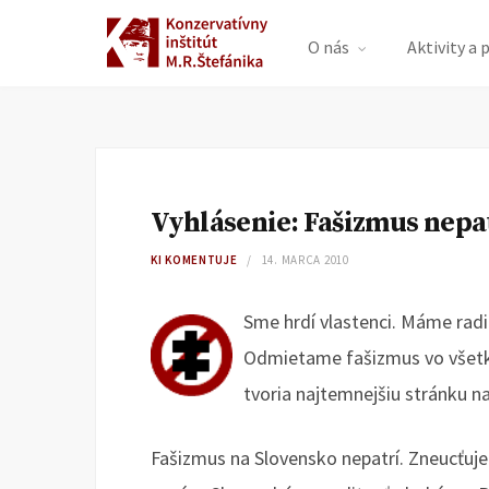
O nás
Aktivity a 
Vyhlásenie: Fašizmus nepa
KI KOMENTUJE
14. MARCA 2010
Sme hrdí vlastenci. Máme rad
Odmietame fašizmus vo všet
tvoria najtemnejšiu stránku n
Fašizmus na Slovensko nepatrí. Zneucťuje 