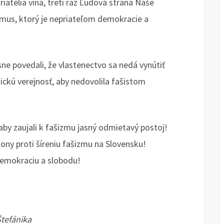
iatelia vína, tretí raz Ľudová strana Naše
šizmus, ktorý je nepriateľom demokracie a
sne povedali, že vlastenectvo sa nedá vynútiť
ckú verejnosť, aby nedovolila fašistom
aby zaujali k fašizmu jasný odmietavý postoj!
ony proti šíreniu fašizmu na Slovensku!
 demokraciu a slobodu!
Štefánika