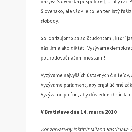
nazýva Slovenská pospolitosť, druhý raz Pr
Slovensko, ale vždy je to len ten istý fa
slobody.
Solidarizujeme sa so študentami, ktorí ja
násilím a ako diktát! Vyzývame demokrati
pochodovať našimi mestami!
Vyzývame najvyšších ústavných činiteľov, 
Vyzývame parlament, aby prijal účinné zák
Vyzývame políciu, aby dôsledne chránila
V Bratislave dňa 14. marca 2010
Konzervatívny inštitút Milana Rastislava 