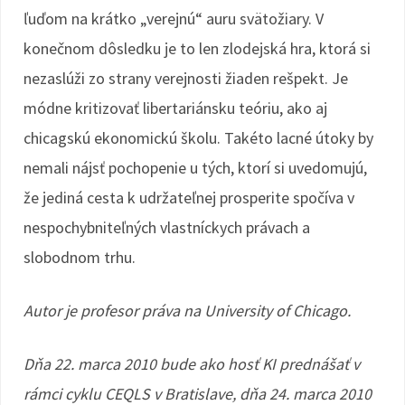
ľuďom na krátko „verejnú“ auru svätožiary. V
konečnom dôsledku je to len zlodejská hra, ktorá si
nezaslúži zo strany verejnosti žiaden rešpekt. Je
módne kritizovať libertariánsku teóriu, ako aj
chicagskú ekonomickú školu. Takéto lacné útoky by
nemali nájsť pochopenie u tých, ktorí si uvedomujú,
že jediná cesta k udržateľnej prosperite spočíva v
nespochybniteľných vlastníckych právach a
slobodnom trhu.
Autor je profesor práva na University of Chicago.
Dňa 22. marca 2010 bude ako hosť KI prednášať v
rámci cyklu CEQLS v Bratislave, dňa 24. marca 2010