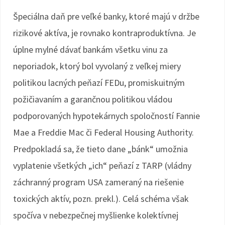
Špeciálna daň pre veľké banky, ktoré majú v držbe
rizikové aktíva, je rovnako kontraproduktívna. Je
úplne mylné dávať bankám všetku vinu za
neporiadok, ktorý bol vyvolaný z veľkej miery
politikou lacných peňazí FEDu, promiskuitným
požičiavaním a garančnou politikou vládou
podporovaných hypotekárnych spoločností Fannie
Mae a Freddie Mac či Federal Housing Authority.
Predpokladá sa, že tieto dane „bánk“ umožnia
vyplatenie všetkých „ich“ peňazí z TARP (vládny
záchranný program USA zameraný na riešenie
toxických aktív, pozn. prekl.). Celá schéma však
spočíva v nebezpečnej myšlienke kolektívnej