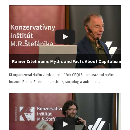
Rainer Zitelmann: Myths and Facts About Capitalism
KI organizoval ďalšiu z cyklu prednášok CEQLS, tentoraz bol naším
hosťom Rainer Zitelmann, historik, sociológ a autor be…