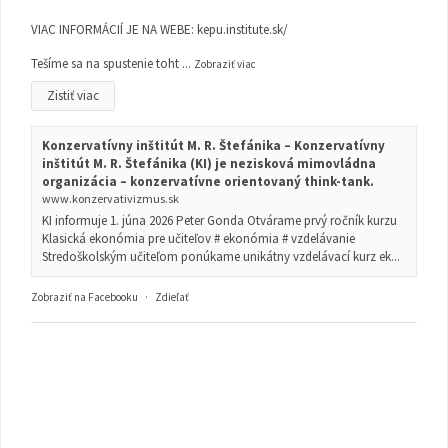
VIAC INFORMÁCIÍ JE NA WEBE:
kepu.institute.sk/
Tešíme sa na spustenie toht
...
Zobraziť viac
Zistiť viac
Konzervatívny inštitút M. R. Štefánika – Konzervatívny
inštitút M. R. Štefánika (KI) je nezisková mimovládna
organizácia – konzervatívne orientovaný think-tank.
www.konzervativizmus.sk
KI informuje 1. júna 2026 Peter Gonda Otvárame prvý ročník kurzu
Klasická ekonómia pre učiteľov # ekonómia # vzdelávanie
Stredoškolským učiteľom ponúkame unikátny vzdelávací kurz ek...
Zobraziť na Facebooku
·
Zdieľať