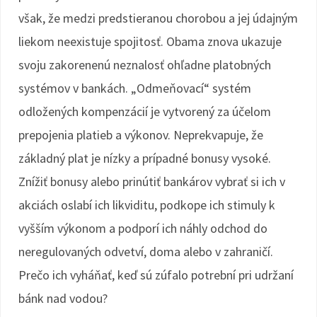
však, že medzi predstieranou chorobou a jej údajným
liekom neexistuje spojitosť. Obama znova ukazuje
svoju zakorenenú neznalosť ohľadne platobných
systémov v bankách. „Odmeňovací“ systém
odložených kompenzácií je vytvorený za účelom
prepojenia platieb a výkonov. Neprekvapuje, že
základný plat je nízky a prípadné bonusy vysoké.
Znížiť bonusy alebo prinútiť bankárov vybrať si ich v
akciách oslabí ich likviditu, podkope ich stimuly k
vyšším výkonom a podporí ich náhly odchod do
neregulovaných odvetví, doma alebo v zahraničí.
Prečo ich vyháňať, keď sú zúfalo potrební pri udržaní
bánk nad vodou?