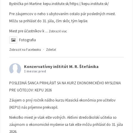
Bystrička pri Martine:
kepu.institute.sk/https://kepu.institute.sk/
Pre záujemcov o neho s ubytovaním ostalo pár posledných miest.
Môžu sa prihlásiť do 31. júla, čím skôr, tým lepšie.
Miest pre účastníkov k
...
Zobraziť viac
Fotografia
Zobraziť na Facebooku
·
Zdieľať
Konzervatívny inštitút M. R. Štefánika
1 mesiac pred
POSLEDNÁ ŠANCA PRIHLÁSIŤ SA NA KURZ EKONOMICKÉHO MYSLENIA
PRE UČITEĽOV: KEPU 2026
Záujem o prvý ročník nášho kurzu Klasická ekonómia pre učiteľov
(KEPU) nás príjemne prekvapil.
Niekoľko miest je však ešte voľných. Aktívni stredoškolskí učitelia so
záujmom o ekonomické myslenie sa tak ešte môžu prihlásiť do 31. júla
2026.