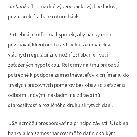
na banky
(hromadné výbery bankových vkladov,
pozn. prekl.) a bankrotom bánk.
Potrebná je reforma hypoték, aby banky mohli
požičiavať klientom bez strachu, že nová vlna
vládnych regulácií znemožní „zhabanie“ vecí
zaťažených hypotékou. Reformy na trhu práce sú
potrebné k podpore zamestnávateľov k prijímaniu do
trvalých pracovných pomerov bez obáv zo zaťaženia
odbormi, novými nákladmi na zdravotnú
starostlivosť a rozličného druhu skrytých daní.
USA nemôžu prosperovať na princípe závisti. Útok na
banky a ich zamestnancov môže dať niekoľkým