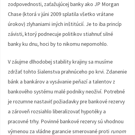
zodpovednosti, zaťažujúcej banky ako JP Morgan
Chase (ktorá v júni 2009 splatila všetko vrátane
úrokov) zlyhaniami iných inštitúcií. Je to iba princíp
závisti, ktorý podnecuje politikov stiahnuť silné
banky ku dnu, hoci by to nikomu nepomohlo.
V záujme dlhodobej stability krajiny sa musíme
zdržať tohto šialenstva prahnúceho po krvi. Zdanenie
bánk a bankárov a vysávanie peňazí a talentov z
bankového systému malé podniky neoživí. Potrebné
je rozumne nastaviť požiadavky pre bankové rezervy
a zároveň rozsiahlo liberalizovať hypotéky a
pracovné trhy. Povinné bankové rezervy sú vhodnou
výmenou za vládne garancie smerované proti
runom