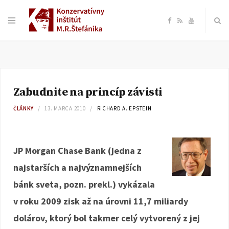
F
R
Y
a
S
o
c
S
u
Zabudnite na princíp závisti
e
T
ČLÁNKY
13. MARCA 2010
RICHARD A. EPSTEIN
b
u
o
b
JP Morgan Chase Bank (jedna z
najstarších a najvýznamnejších
o
e
bánk sveta, pozn. prekl.) vykázala
k
v roku 2009 zisk až na úrovni 11,7 miliardy
dolárov, ktorý bol takmer celý vytvorený z jej