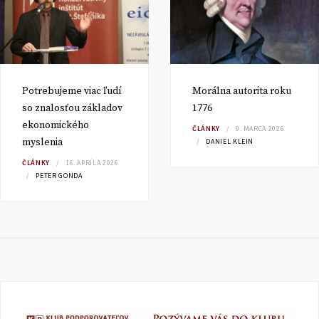
Potrebujeme viac ľudí
Morálna autorita roku
so znalosťou základov
1776
ekonomického
ČLÁNKY
9. MARCA 2026
myslenia
DANIEL KLEIN
ČLÁNKY
16. APRÍLA 2026
PETER GONDA