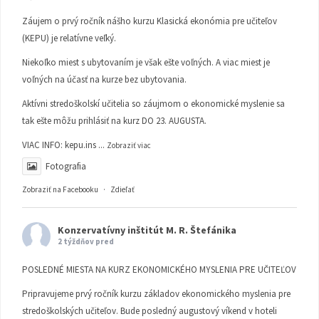
Záujem o prvý ročník nášho kurzu Klasická ekonómia pre učiteľov
(KEPU) je relatívne veľký.
Niekoľko miest s ubytovaním je však ešte voľných. A viac miest je
voľných na účasť na kurze bez ubytovania.
Aktívni stredoškolskí učitelia so záujmom o ekonomické myslenie sa
tak ešte môžu prihlásiť na kurz DO 23. AUGUSTA.
VIAC INFO:
kepu.ins
...
Zobraziť viac
Fotografia
Zobraziť na Facebooku
·
Zdieľať
Konzervatívny inštitút M. R. Štefánika
2 týždňov pred
POSLEDNÉ MIESTA NA KURZ EKONOMICKÉHO MYSLENIA PRE UČITEĽOV
Pripravujeme prvý ročník kurzu základov ekonomického myslenia pre
stredoškolských učiteľov. Bude posledný augustový víkend v hoteli