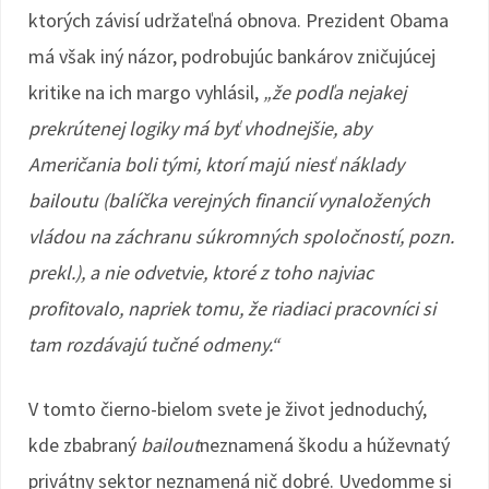
ktorých závisí udržateľná obnova. Prezident Obama
má však iný názor, podrobujúc bankárov zničujúcej
kritike na ich margo vyhlásil,
„že podľa nejakej
prekrútenej logiky má byť vhodnejšie, aby
Američania boli tými, ktorí majú niesť náklady
bailoutu (balíčka verejných financií vynaložených
vládou na záchranu súkromných spoločností, pozn.
prekl.), a nie odvetvie, ktoré z toho najviac
profitovalo, napriek tomu, že riadiaci pracovníci si
tam rozdávajú tučné odmeny.“
V tomto čierno-bielom svete je život jednoduchý,
kde zbabraný
bailout
neznamená škodu a húževnatý
privátny sektor neznamená nič dobré. Uvedomme si