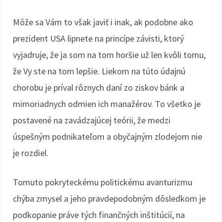
Môže sa Vám to však javiť i inak, ak podobne ako
prezident USA lipnete na princípe závisti, ktorý
vyjadruje, že ja som na tom horšie už len kvôli tomu,
že Vy ste na tom lepšie. Liekom na túto údajnú
chorobu je príval rôznych daní zo ziskov bánk a
mimoriadnych odmien ich manažérov. To všetko je
postavené na zavádzajúcej teórii, že medzi
úspešným podnikateľom a obyčajným zlodejom nie
je rozdiel.
Tomuto pokryteckému politickému avanturizmu
chýba zmysel a jeho pravdepodobným dôsledkom je
podkopanie práve tých finančných inštitúcií, na