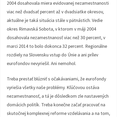
2004 dosahovala miera evidovanej nezamestnanosti
viac než dvadsať percent až v dvadsiatke okresov,
aktuálne je taká situácia stále v pätnástich. Vedie
okres Rimavská Sobota, v ktorom v máji 2004
dosahovala nezamestnanosť viac než 30 percent, v
marci 2014 to bolo dokonca 32 percent. Regionálne
rozdiely na Slovensku vstup do Únie a ani prílev
eurofondov nevyriešil. Ani nemohol.
Treba prestať blúzniť s očakávaniami, že eurofondy
vyriešia všetky naše problémy. Kľúčovou ostáva
nezamestnanosť, a tá je dôsledkom zle nastavených
domácich politík. Treba konečne začať pracovať na
skutočnej komplexnej reforme vzdelávania a na tom,