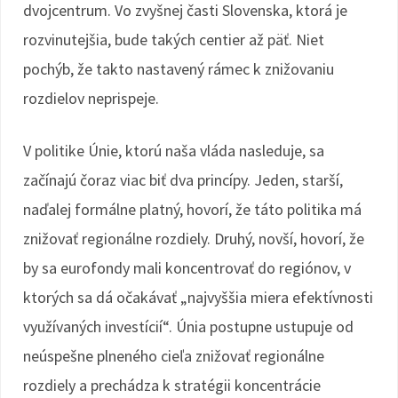
dvojcentrum. Vo zvyšnej časti Slovenska, ktorá je
rozvinutejšia, bude takých centier až päť. Niet
pochýb, že takto nastavený rámec k znižovaniu
rozdielov neprispeje.
V politike Únie, ktorú naša vláda nasleduje, sa
začínajú čoraz viac biť dva princípy. Jeden, starší,
naďalej formálne platný, hovorí, že táto politika má
znižovať regionálne rozdiely. Druhý, novší, hovorí, že
by sa eurofondy mali koncentrovať do regiónov, v
ktorých sa dá očakávať „najvyššia miera efektívnosti
využívaných investícií“. Únia postupne ustupuje od
neúspešne plneného cieľa znižovať regionálne
rozdiely a prechádza k stratégii koncentrácie