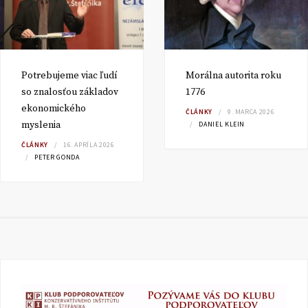
Potrebujeme viac ľudí
Morálna autorita roku
so znalosťou základov
1776
ekonomického
ČLÁNKY
9. MARCA 2026
myslenia
DANIEL KLEIN
ČLÁNKY
16. APRÍLA 2026
PETER GONDA