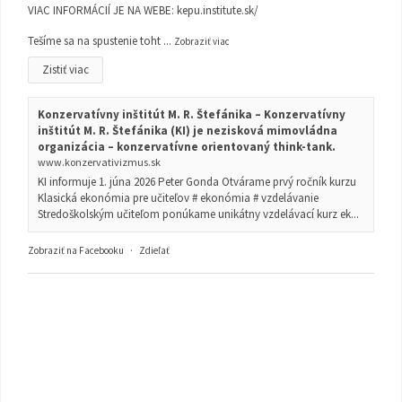
VIAC INFORMÁCIÍ JE NA WEBE:
kepu.institute.sk/
Tešíme sa na spustenie toht
...
Zobraziť viac
Zistiť viac
Konzervatívny inštitút M. R. Štefánika – Konzervatívny
inštitút M. R. Štefánika (KI) je nezisková mimovládna
organizácia – konzervatívne orientovaný think-tank.
www.konzervativizmus.sk
KI informuje 1. júna 2026 Peter Gonda Otvárame prvý ročník kurzu
Klasická ekonómia pre učiteľov # ekonómia # vzdelávanie
Stredoškolským učiteľom ponúkame unikátny vzdelávací kurz ek...
Zobraziť na Facebooku
·
Zdieľať