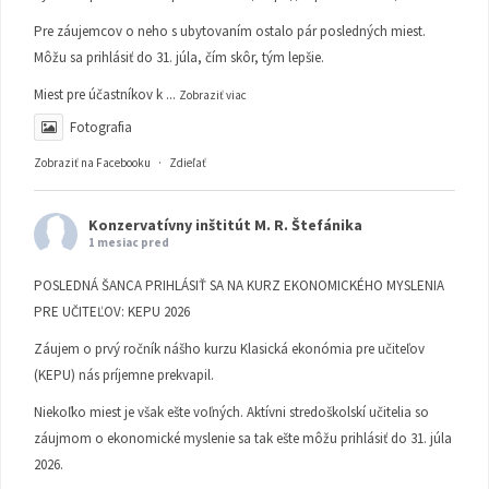
Pre záujemcov o neho s ubytovaním ostalo pár posledných miest.
Môžu sa prihlásiť do 31. júla, čím skôr, tým lepšie.
Miest pre účastníkov k
...
Zobraziť viac
Fotografia
Zobraziť na Facebooku
·
Zdieľať
Konzervatívny inštitút M. R. Štefánika
1 mesiac pred
POSLEDNÁ ŠANCA PRIHLÁSIŤ SA NA KURZ EKONOMICKÉHO MYSLENIA
PRE UČITEĽOV: KEPU 2026
Záujem o prvý ročník nášho kurzu Klasická ekonómia pre učiteľov
(KEPU) nás príjemne prekvapil.
Niekoľko miest je však ešte voľných. Aktívni stredoškolskí učitelia so
záujmom o ekonomické myslenie sa tak ešte môžu prihlásiť do 31. júla
2026.