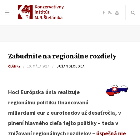
F
R
Y
a
S
o
c
S
u
Zabudnite na regionálne rozdiely
e
T
ČLÁNKY
10. MÁJA 2014
DUŠAN SLOBODA
b
u
o
b
Hoci Európska únia realizuje
regionálnu politiku financovanú
o
e
miliardami eur z eurofondov už desaťročia, v
k
plnení hlavného cieľa tejto politiky – teda v
znižovaní regionálnych rozdielov –
úspešná nie