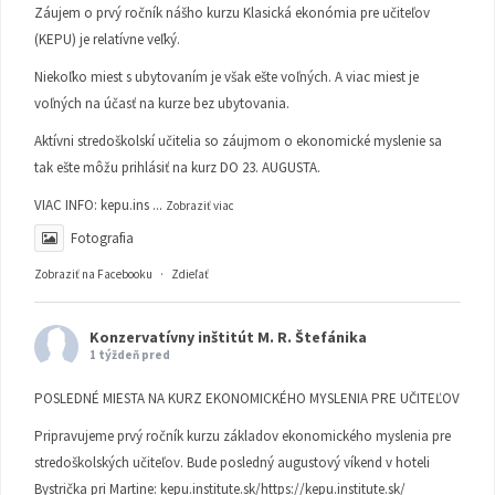
Záujem o prvý ročník nášho kurzu Klasická ekonómia pre učiteľov
(KEPU) je relatívne veľký.
Niekoľko miest s ubytovaním je však ešte voľných. A viac miest je
voľných na účasť na kurze bez ubytovania.
Aktívni stredoškolskí učitelia so záujmom o ekonomické myslenie sa
tak ešte môžu prihlásiť na kurz DO 23. AUGUSTA.
VIAC INFO:
kepu.ins
...
Zobraziť viac
Fotografia
Zobraziť na Facebooku
·
Zdieľať
Konzervatívny inštitút M. R. Štefánika
1 týždeň pred
POSLEDNÉ MIESTA NA KURZ EKONOMICKÉHO MYSLENIA PRE UČITEĽOV
Pripravujeme prvý ročník kurzu základov ekonomického myslenia pre
stredoškolských učiteľov. Bude posledný augustový víkend v hoteli
Bystrička pri Martine:
kepu.institute.sk/https://kepu.institute.sk/