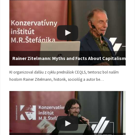
Rainer Zitelmann: Myths and Facts About Capitalism
KI organizoval ďalšiu z cyklu prednášok CEQLS, tentoraz bol naším
hosťom Rainer Zitelmann, historik, sociológ a autor be…