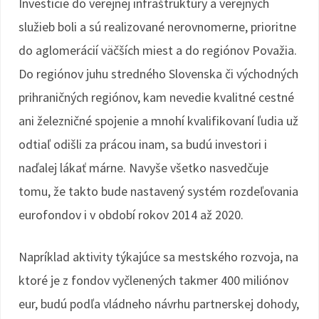
Investície do verejnej infraštruktúry a verejných
služieb boli a sú realizované nerovnomerne, prioritne
do aglomerácií väčších miest a do regiónov Považia.
Do regiónov juhu stredného Slovenska či východných
prihraničných regiónov, kam nevedie kvalitné cestné
ani železničné spojenie a mnohí kvalifikovaní ľudia už
odtiaľ odišli za prácou inam, sa budú investori i
naďalej lákať márne. Navyše všetko nasvedčuje
tomu, že takto bude nastavený systém rozdeľovania
eurofondov i v období rokov 2014 až 2020.
Napríklad aktivity týkajúce sa mestského rozvoja, na
ktoré je z fondov vyčlenených takmer 400 miliónov
eur, budú podľa vládneho návrhu partnerskej dohody,