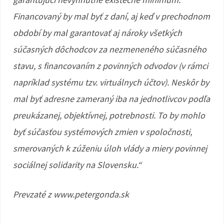
Financovaný by mal byť z daní, aj keď v prechodnom
období by mal garantovať aj nároky všetkých
súčasných dôchodcov za nezmeneného súčasného
stavu, s financovaním z povinných odvodov (v rámci
napríklad systému tzv. virtuálnych účtov). Neskôr by
mal byť adresne zameraný iba na jednotlivcov podľa
preukázanej, objektívnej, potrebnosti. To by mohlo
byť súčasťou systémových zmien v spoločnosti,
smerovaných k zúženiu úloh vlády a miery povinnej
sociálnej solidarity na Slovensku.“
Prevzaté z www.petergonda.sk