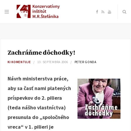
F
R
Y
a
S
o
c
S
u
Zachráňme dôchodky!
e
T
KI KOMENTUJE
13. SEPTEMBRA 2006
PETER GONDA
b
u
Návrh ministerstva práce,
o
b
aby sa časť nami platených
príspevkov do 2. piliera
o
e
(teda nášho vlastníctva)
k
presunula do „spoločného
vreca“ v 1. pilieri je