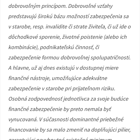
dobrovoľným princípom. Dobrovoľné vzťahy
predstavujú širokú bázu možností zabezpečenia sa
v starobe, resp. invalidite či strate živiteľa, či už ide o
dôchodkové sporenie, životné poistenie (alebo ich
kombinácie), podnikateľskú činnosť, či
zabezpečenie formou dobrovoľnej spolupatričnosti.
A hlavne, už aj dnes existujú v dostupnej miere
finančné nástroje, umožňujúce adekvátne
zabezpečenie v starobe pri prijateľnom riziku.
Osobná zodpovednosť jednotlivca za svoje budúce
finančné zabezpečenie by preto nemala byť
vynucovaná. V súčasnosti dominantné priebežné
financovanie by sa malo zmeniť na doplňujúci pilier,
garantujúci nevyhnutné existečné minimum.