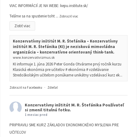
VIAC INFORMÁCIÍ JE NA WEBE:
kepu.institute.sk/
Tešíme sa na spustenie toht
...
Zobraziť viac
Zistiť viac
Konzervatívny inštitút M. R. Štefánika – Konzervatívny
inštitút M. R. Štefánika (KI) je nezisková mimovládna
organizácia – konzervatívne orientovaný think-tank.
www.konzervativizmus.sk
KI informuje 1. júna 2026 Peter Gonda Otvárame prvý ročník kurzu
Klasická ekonómia pre učiteľov # ekonómia # vzdelávanie
Stredoškolským učiteľom ponúkame unikátny vzdelávací kurz ek...
Zobraziť na Facebooku
·
Zdieľať
Konzervatívny inštitút M. R. Štefánika
Používateľ
si zmenil titulnú fotku.
1 mesiac pred
PRIPRAVILI SME KURZ ZÁKLADOV EKONOMICKÉHO MYSLENIA PRE
UČITEĽOV