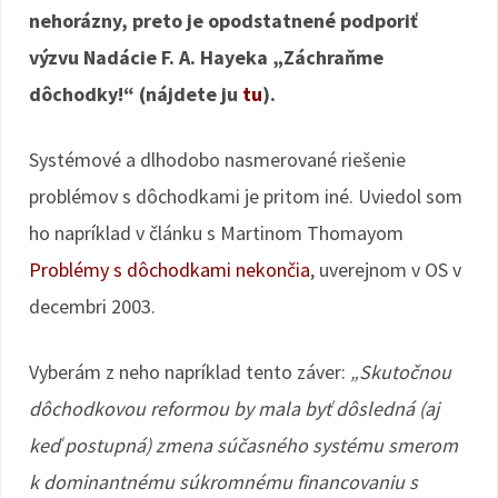
nehorázny, preto je opodstatnené podporiť
výzvu Nadácie F. A. Hayeka „Záchraňme
dôchodky!“ (nájdete ju
tu
).
Systémové a dlhodobo nasmerované riešenie
problémov s dôchodkami je pritom iné. Uviedol som
ho napríklad v článku s Martinom Thomayom
Problémy s dôchodkami nekončia
, uverejnom v OS v
decembri 2003.
Vyberám z neho napríklad tento záver:
„Skutočnou
dôchodkovou reformou by mala byť dôsledná (aj
keď postupná) zmena súčasného systému smerom
k dominantnému súkromnému financovaniu s