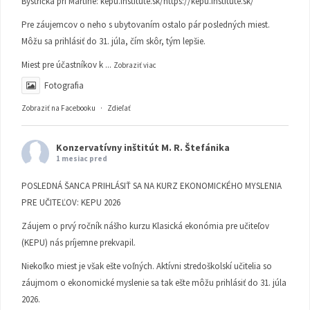
Bystrička pri Martine:
kepu.institute.sk/https://kepu.institute.sk/
Pre záujemcov o neho s ubytovaním ostalo pár posledných miest.
Môžu sa prihlásiť do 31. júla, čím skôr, tým lepšie.
Miest pre účastníkov k
...
Zobraziť viac
Fotografia
Zobraziť na Facebooku
·
Zdieľať
Konzervatívny inštitút M. R. Štefánika
1 mesiac pred
POSLEDNÁ ŠANCA PRIHLÁSIŤ SA NA KURZ EKONOMICKÉHO MYSLENIA
PRE UČITEĽOV: KEPU 2026
Záujem o prvý ročník nášho kurzu Klasická ekonómia pre učiteľov
(KEPU) nás príjemne prekvapil.
Niekoľko miest je však ešte voľných. Aktívni stredoškolskí učitelia so
záujmom o ekonomické myslenie sa tak ešte môžu prihlásiť do 31. júla
2026.