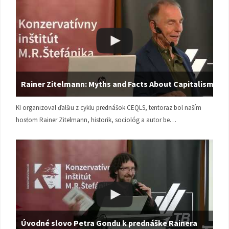
Rainer Zitelmann: Myths and Facts About Capitalism
KI organizoval ďalšiu z cyklu prednášok CEQLS, tentoraz bol naším
hosťom Rainer Zitelmann, historik, sociológ a autor be…
Úvodné slovo Petra Gondu k prednáške Rainera