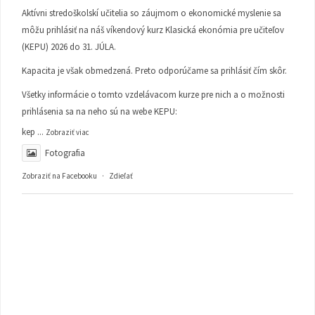
Aktívni stredoškolskí učitelia so záujmom o ekonomické myslenie sa
môžu prihlásiť na náš víkendový kurz Klasická ekonómia pre učiteľov
(KEPU) 2026 do 31. JÚLA.
Kapacita je však obmedzená. Preto odporúčame sa prihlásiť čím skôr.
Všetky informácie o tomto vzdelávacom kurze pre nich a o možnosti
prihlásenia sa na neho sú na webe KEPU:
kep
...
Zobraziť viac
Fotografia
Zobraziť na Facebooku
·
Zdieľať