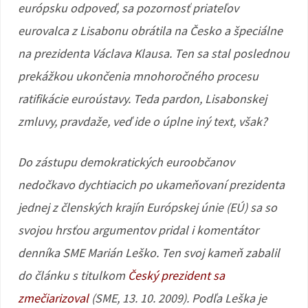
európsku odpoveď, sa pozornosť priateľov
eurovalca z Lisabonu obrátila na Česko a špeciálne
na prezidenta Václava Klausa. Ten sa stal poslednou
prekážkou ukončenia mnohoročného procesu
ratifikácie euroústavy. Teda pardon, Lisabonskej
zmluvy, pravdaže, veď ide o úplne iný text, však?
Do zástupu demokratických euroobčanov
nedočkavo dychtiacich po ukameňovaní prezidenta
jednej z členských krajín Európskej únie (EÚ) sa so
svojou hrsťou argumentov pridal i komentátor
denníka SME Marián Leško. Ten svoj kameň zabalil
do článku s titulkom
Český prezident sa
zmečiarizoval
(SME, 13. 10. 2009). Podľa Leška je