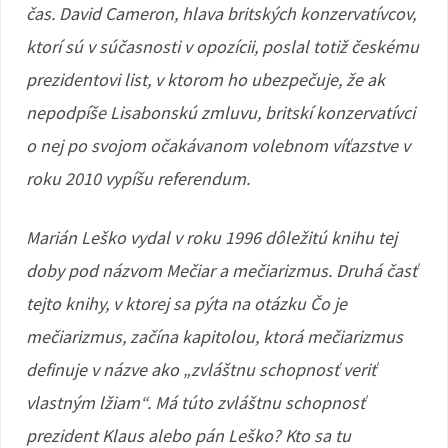
čas. David Cameron, hlava britských konzervatívcov,
ktorí sú v súčasnosti v opozícii, poslal totiž českému
prezidentovi list, v ktorom ho ubezpečuje, že ak
nepodpíše Lisabonskú zmluvu, britskí konzervatívci
o nej po svojom očakávanom volebnom víťazstve v
roku 2010 vypíšu referendum.
Marián Leško vydal v roku 1996 dôležitú knihu tej
doby pod názvom Mečiar a mečiarizmus. Druhá časť
tejto knihy, v ktorej sa pýta na otázku Čo je
mečiarizmus, začína kapitolou, ktorá mečiarizmus
definuje v názve ako „zvláštnu schopnosť veriť
vlastným lžiam“. Má túto zvláštnu schopnosť
prezident Klaus alebo pán Leško? Kto sa tu