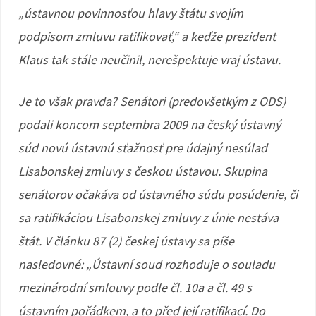
„ústavnou povinnosťou hlavy štátu svojím
podpisom zmluvu ratifikovať,“ a keďže prezident
Klaus tak stále neučinil, nerešpektuje vraj ústavu.
Je to však pravda? Senátori (predovšetkým z ODS)
podali koncom septembra 2009 na český ústavný
súd novú ústavnú sťažnosť pre údajný nesúlad
Lisabonskej zmluvy s českou ústavou. Skupina
senátorov očakáva od ústavného súdu posúdenie, či
sa ratifikáciou Lisabonskej zmluvy z únie nestáva
štát. V článku 87 (2) českej ústavy sa píše
nasledovné: „Ústavní soud rozhoduje o souladu
mezinárodní smlouvy podle čl. 10a a čl. 49 s
ústavním pořádkem, a to před její ratifikací. Do