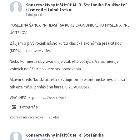
Konzervatívny inštitút M. R. Štefánika
Používateľ
si zmenil titulnú fotku.
6 dní pred
POSLEDNÁ ŠANCA PRIHLÁSIŤ SA KURZ EKONOMICKÉHO MYSLENIA PRE
UČITEĽOV
Záujem o prvý ročník nášho kurzu Klasická ekonómia pre učiteľov
(KEPU) je relatívne veľký.
Niekoľko miest s ubytovaním je však ešte voľných. A viac miest je
voľných na účasť na kurze bez ubytovania.
Aktívni stredoškolskí učitelia so záujmom o ekonomické myslenie sa
tak ešte môžu prihlásiť na kurz DO 23. AUGUSTA.
VIAC INFO:
kepu.ins
...
Zobraziť viac
Fotografia
Zobraziť na Facebooku
·
Zdieľať
Konzervatívny inštitút M. R. Štefánika