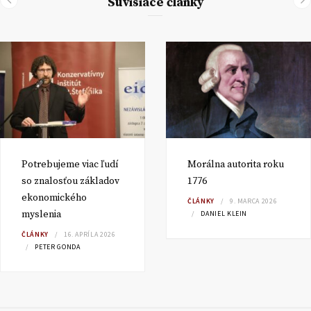
Súvisiace články
Potrebujeme viac ľudí
Morálna autorita roku
so znalosťou základov
1776
ekonomického
ČLÁNKY
9. MARCA 2026
myslenia
DANIEL KLEIN
ČLÁNKY
16. APRÍLA 2026
PETER GONDA