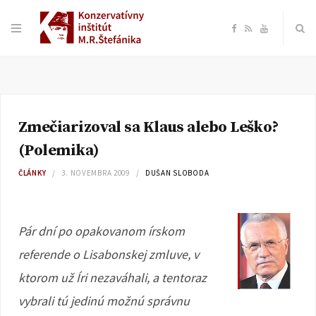
F
R
Y
a
S
o
c
S
u
Zmečiarizoval sa Klaus alebo Leško?
e
T
(Polemika)
b
u
ČLÁNKY
3. NOVEMBRA 2009
DUŠAN SLOBODA
o
b
Pár dní po opakovanom írskom
o
e
referende o Lisabonskej zmluve, v
k
ktorom už Íri nezaváhali, a tentoraz
vybrali tú jedinú možnú správnu