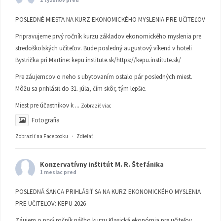
2 týždňov pred
POSLEDNÉ MIESTA NA KURZ EKONOMICKÉHO MYSLENIA PRE UČITEĽOV
Pripravujeme prvý ročník kurzu základov ekonomického myslenia pre
stredoškolských učiteľov. Bude posledný augustový víkend v hoteli
Bystrička pri Martine:
kepu.institute.sk/https://kepu.institute.sk/
Pre záujemcov o neho s ubytovaním ostalo pár posledných miest.
Môžu sa prihlásiť do 31. júla, čím skôr, tým lepšie.
Miest pre účastníkov k
...
Zobraziť viac
Fotografia
Zobraziť na Facebooku
·
Zdieľať
Konzervatívny inštitút M. R. Štefánika
1 mesiac pred
POSLEDNÁ ŠANCA PRIHLÁSIŤ SA NA KURZ EKONOMICKÉHO MYSLENIA
PRE UČITEĽOV: KEPU 2026
Záujem o prvý ročník nášho kurzu Klasická ekonómia pre učiteľov