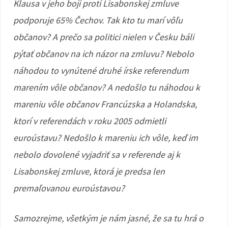
Klausa v jeho boji proti Lisabonskej zmluve
podporuje 65% Čechov. Tak kto tu marí vôľu
občanov? A prečo sa politici nielen v Česku báli
pýtať občanov na ich názor na zmluvu? Nebolo
náhodou to vynútené druhé írske referendum
marením vôle občanov? A nedošlo tu náhodou k
mareniu vôle občanov Francúzska a Holandska,
ktorí v referendách v roku 2005 odmietli
euroústavu? Nedošlo k mareniu ich vôle, keď im
nebolo dovolené vyjadriť sa v referende aj k
Lisabonskej zmluve, ktorá je predsa len
premaľovanou euroústavou?
Samozrejme, všetkým je nám jasné, že sa tu hrá o