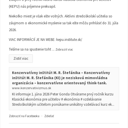
(KEPU) nás príjemne prekvapil.
Niekoľko miest je však ešte voľných. Aktívni stredoškolskí učitelia so
záujmom o ekonomické myslenie sa tak ešte môžu prihlásiť do 31. júla
2026.
VIAC INFORMÁCIÍ JE NA WEBE:
kepu.institute.sk/
Tešíme sa na spustenie toht
...
Zobraziť viac
Zistiť viac
Konzervatívny inštitút M. R. Štefánika – Konzervatívny
inštitút M. R. Štefánika (KI) je nezisková mimovládna
organizácia – konzervatívne orientovaný think-tank.
www.konzervativizmus.sk
KI informuje 1. júna 2026 Peter Gonda Otvárame prvý ročník kurzu
Klasická ekonómia pre učiteľov # ekonómia # vzdelávanie
Stredoškolským učiteľom ponúkame unikátny vzdelávací kurz ek...
Zobraziť na Facebooku
·
Zdieľať