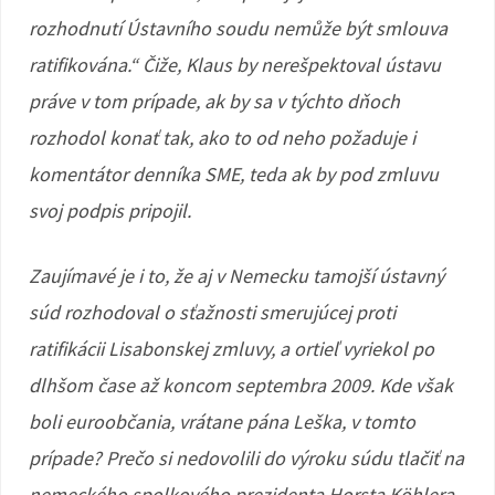
rozhodnutí Ústavního soudu nemůže být smlouva
ratifikována.“ Čiže, Klaus by nerešpektoval ústavu
práve v tom prípade, ak by sa v týchto dňoch
rozhodol konať tak, ako to od neho požaduje i
komentátor denníka SME, teda ak by pod zmluvu
svoj podpis pripojil.
Zaujímavé je i to, že aj v Nemecku tamojší ústavný
súd rozhodoval o sťažnosti smerujúcej proti
ratifikácii Lisabonskej zmluvy, a ortieľ vyriekol po
dlhšom čase až koncom septembra 2009. Kde však
boli euroobčania, vrátane pána Leška, v tomto
prípade? Prečo si nedovolili do výroku súdu tlačiť na
nemeckého spolkového prezidenta Horsta Köhlera,