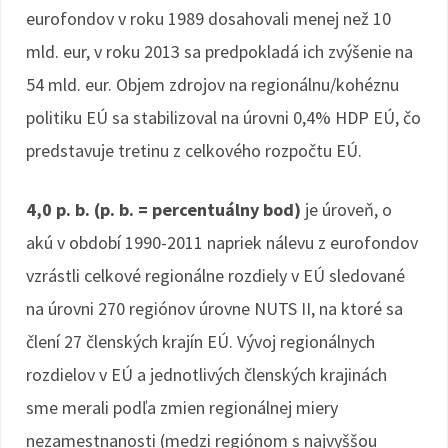
eurofondov v roku 1989 dosahovali menej než 10
mld. eur, v roku 2013 sa predpokladá ich zvýšenie na
54 mld. eur. Objem zdrojov na regionálnu/kohéznu
politiku EÚ sa stabilizoval na úrovni 0,4% HDP EÚ, čo
predstavuje tretinu z celkového rozpočtu EÚ.
4,0 p. b. (p. b. = percentuálny bod)
je úroveň, o
akú v období 1990-2011 napriek nálevu z eurofondov
vzrástli celkové regionálne rozdiely v EÚ sledované
na úrovni 270 regiónov úrovne NUTS II, na ktoré sa
člení 27 členských krajín EÚ. Vývoj regionálnych
rozdielov v EÚ a jednotlivých členských krajinách
sme merali podľa zmien regionálnej miery
nezamestnanosti (medzi regiónom s najvyššou