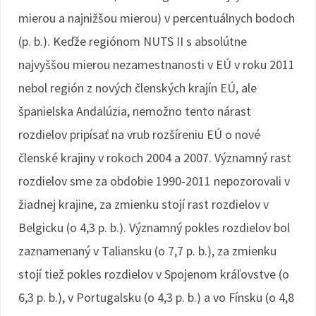
mierou a najnižšou mierou) v percentuálnych bodoch
(p. b.). Keďže regiónom NUTS II s absolútne
najvyššou mierou nezamestnanosti v EÚ v roku 2011
nebol región z nových členských krajín EÚ, ale
španielska Andalúzia, nemožno tento nárast
rozdielov pripísať na vrub rozšíreniu EÚ o nové
členské krajiny v rokoch 2004 a 2007. Významný rast
rozdielov sme za obdobie 1990-2011 nepozorovali v
žiadnej krajine, za zmienku stojí rast rozdielov v
Belgicku (o 4,3 p. b.). Významný pokles rozdielov bol
zaznamenaný v Taliansku (o 7,7 p. b.), za zmienku
stojí tiež pokles rozdielov v Spojenom kráľovstve (o
6,3 p. b.), v Portugalsku (o 4,3 p. b.) a vo Fínsku (o 4,8