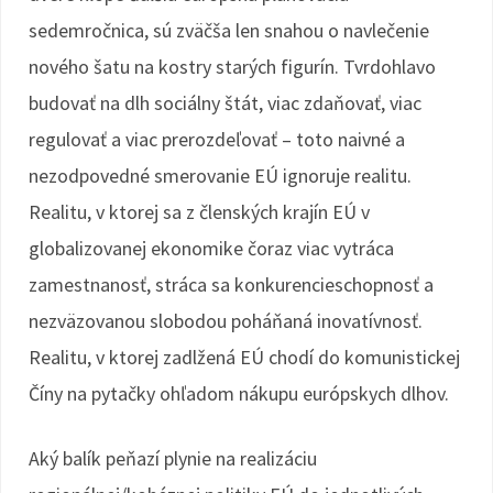
sedemročnica, sú zväčša len snahou o navlečenie
nového šatu na kostry starých figurín. Tvrdohlavo
budovať na dlh sociálny štát, viac zdaňovať, viac
regulovať a viac prerozdeľovať – toto naivné a
nezodpovedné smerovanie EÚ ignoruje realitu.
Realitu, v ktorej sa z členských krajín EÚ v
globalizovanej ekonomike čoraz viac vytráca
zamestnanosť, stráca sa konkurencieschopnosť a
nezväzovanou slobodou poháňaná inovatívnosť.
Realitu, v ktorej zadlžená EÚ chodí do komunistickej
Číny na pytačky ohľadom nákupu európskych dlhov.
Aký balík peňazí plynie na realizáciu