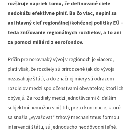
rozširuje napriek tomu, že definované ciele
nedokážu efektívne plniť. Ba čo viac, neplní sa
ani hlavný cieľ regionálnej/kohéznej politiky EÚ –
teda znižovanie regionálnych rozdielov, a to ani
za pomoci miliárd z eurofondov.
Príčin pre nerovnaký vývoj v regiónoch je viacero,
platí však, že rozdiely sú prirodzené (ak do vývoja
nezasahuje štát), a do značnej miery sú odrazom
rozdielov medzi spoločenstvami obyvateľov, ktorí ich
obývajú. Za rozdiely medzi jednotlivcami či ďalšími
subjektmi nemožno viniť trh, preto koncepcie, ktoré
sa snažia „vyvažovať“ trhový mechanizmus formou
intervencií štátu, sú jednoducho neodôvodniteľné.