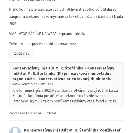
Niekoľko miest je však ešte voľných. Aktívni stredoškolskí učitelia so
záujmom o ekonomické myslenie sa tak ešte môžu prihlásiť do 31. júla
2026.
VIAC INFORMÁCIÍ JE NA WEBE:
kepu.institute.sk/
Tešíme sa na spustenie toht
...
Zobraziť viac
Zistiť viac
Konzervatívny inštitút M. R. Štefánika – Konzervatívny
inštitút M. R. Štefánika (KI) je nezisková mimovládna
organizácia – konzervatívne orientovaný think-tank.
www.konzervativizmus.sk
KI informuje 1. júna 2026 Peter Gonda Otvárame prvý ročník kurzu
Klasická ekonómia pre učiteľov # ekonómia # vzdelávanie
Stredoškolským učiteľom ponúkame unikátny vzdelávací kurz ek...
Zobraziť na Facebooku
·
Zdieľať
Konzervatívny inštitút M. R. Štefánika
Používateľ