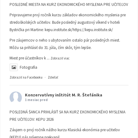
POSLEDNÉ MIESTA NA KURZ EKONOMICKÉHO MYSLENIA PRE UČITEĽOV
Pripravujeme prvý ročník kurzu základov ekonomického myslenia pre
stredoškolských učiteľov. Bude posledný augustový víkend v hoteli
Bystrička pri Martine:
kepu.institute.sk/https://kepu.institute.sk/
Pre záujemcov o neho s ubytovaním ostalo pár posledných miest.
Môžu sa prihlásiť do 31. júla, čím skôr, tým lepšie.
Miest pre účastníkov k
...
Zobraziť viac
Fotografia
Zobraziť na Facebooku
·
Zdieľať
Konzervatívny inštitút M. R. Štefánika
1 mesiac pred
POSLEDNÁ ŠANCA PRIHLÁSIŤ SA NA KURZ EKONOMICKÉHO MYSLENIA
PRE UČITEĽOV: KEPU 2026
Záujem o prvý ročník nášho kurzu Klasická ekonómia pre učiteľov
(KEPU) nás príjemne prekvapil.