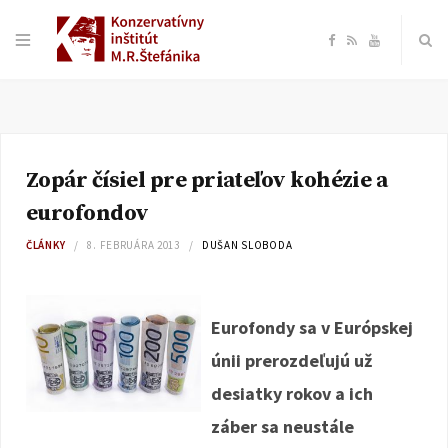
F
R
Y
a
S
o
c
S
u
Zopár čísiel pre priateľov kohézie a
e
T
eurofondov
b
u
ČLÁNKY
8. FEBRUÁRA 2013
DUŠAN SLOBODA
o
b
Eurofondy sa v Európskej
o
e
únii prerozdeľujú už
k
desiatky rokov a ich
záber sa neustále