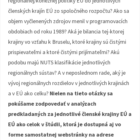
regionálnej/kohéznej politiky EÚ do jednotlivých
členských krajín EÚ zo spoločného rozpočtu? Ako sa
objem vyčlenených zdrojov menil v programovacích
obdobiach od roku 1989? Aká je bilancia tej-ktorej
krajiny vo vzťahu k Bruselu, ktoré krajiny sú čistými
prispievateľmi a ktoré čistými prijímateľmi? Akú
podobu majú NUTS klasifikácie jednotlivých
regionálnych sústav? A v neposlednom rade, aký je
vývoj regionálnych rozdielov v jednotlivých krajinách
a v EÚ ako celku?
Nielen na tieto otázky sa
pokúšame zodpovedať v analýzach
predkladaných za jednotlivé členské krajiny EÚ a
EÚ ako celok v štúdii, ktorá je dostupná aj vo
forme samostatnej webstránky na adrese