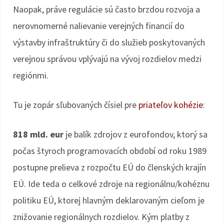
Naopak, práve regulácie sú často brzdou rozvoja a
nerovnomerné nalievanie verejných financií do
výstavby infraštruktúry či do služieb poskytovaných
verejnou správou vplývajú na vývoj rozdielov medzi
regiónmi.
Tu je zopár sľubovaných čísiel pre
priateľov kohézie
:
818 mld. eur
je balík zdrojov z eurofondov, ktorý sa
počas štyroch programovacích období od roku 1989
postupne prelieva z rozpočtu EÚ do členských krajín
EÚ. Ide teda o celkové zdroje na regionálnu/kohéznu
politiku EÚ, ktorej hlavným deklarovaným cieľom je
znižovanie regionálnych rozdielov. Kým platby z