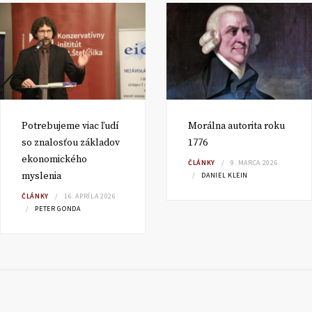
Potrebujeme viac ľudí
Morálna autorita roku
so znalosťou základov
1776
ekonomického
ČLÁNKY
9. MARCA 2026
myslenia
DANIEL KLEIN
ČLÁNKY
16. APRÍLA 2026
PETER GONDA