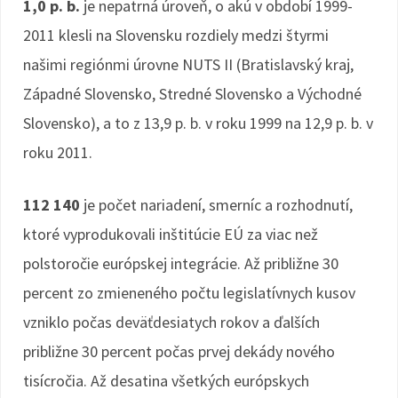
1,0 p. b.
je nepatrná úroveň, o akú v období 1999-
2011 klesli na Slovensku rozdiely medzi štyrmi
našimi regiónmi úrovne NUTS II (Bratislavský kraj,
Západné Slovensko, Stredné Slovensko a Východné
Slovensko), a to z 13,9 p. b. v roku 1999 na 12,9 p. b. v
roku 2011.
112 140
je počet nariadení, smerníc a rozhodnutí,
ktoré vyprodukovali inštitúcie EÚ za viac než
polstoročie európskej integrácie. Až približne 30
percent zo zmieneného počtu legislatívnych kusov
vzniklo počas deväťdesiatych rokov a ďalších
približne 30 percent počas prvej dekády nového
tisícročia. Až desatina všetkých európskych