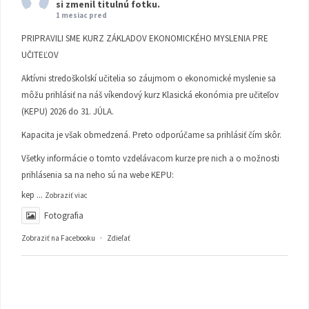
si zmenil titulnú fotku.
1 mesiac pred
PRIPRAVILI SME KURZ ZÁKLADOV EKONOMICKÉHO MYSLENIA PRE
UČITEĽOV
Aktívni stredoškolskí učitelia so záujmom o ekonomické myslenie sa
môžu prihlásiť na náš víkendový kurz Klasická ekonómia pre učiteľov
(KEPU) 2026 do 31. JÚLA.
Kapacita je však obmedzená. Preto odporúčame sa prihlásiť čím skôr.
Všetky informácie o tomto vzdelávacom kurze pre nich a o možnosti
prihlásenia sa na neho sú na webe KEPU:
kep
...
Zobraziť viac
Fotografia
Zobraziť na Facebooku
·
Zdieľať