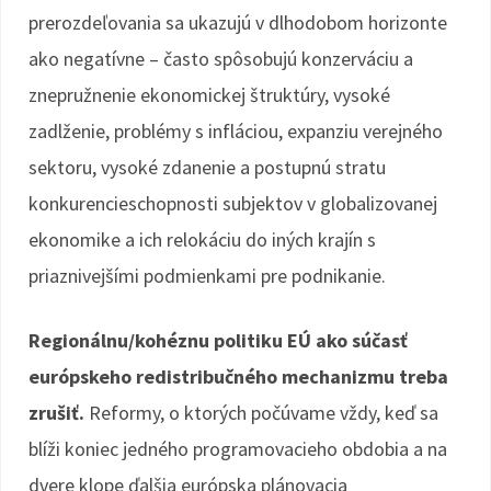
prerozdeľovania sa ukazujú v dlhodobom horizonte
ako negatívne – často spôsobujú konzerváciu a
znepružnenie ekonomickej štruktúry, vysoké
zadlženie, problémy s infláciou, expanziu verejného
sektoru, vysoké zdanenie a postupnú stratu
konkurencieschopnosti subjektov v globalizovanej
ekonomike a ich relokáciu do iných krajín s
priaznivejšími podmienkami pre podnikanie.
Regionálnu/kohéznu politiku EÚ ako súčasť
európskeho redistribučného mechanizmu treba
zrušiť.
Reformy, o ktorých počúvame vždy, keď sa
blíži koniec jedného programovacieho obdobia a na
dvere klope ďalšia európska plánovacia