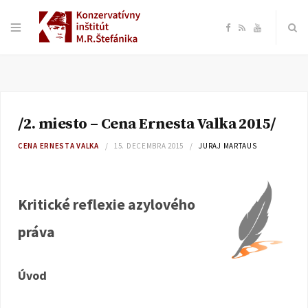
F
R
Y
a
S
o
c
S
u
/2. miesto – Cena Ernesta Valka 2015/
e
T
CENA ERNESTA VALKA
15. DECEMBRA 2015
JURAJ MARTAUS
b
u
o
b
Kritické reflexie azylového
práva
o
e
k
Úvod