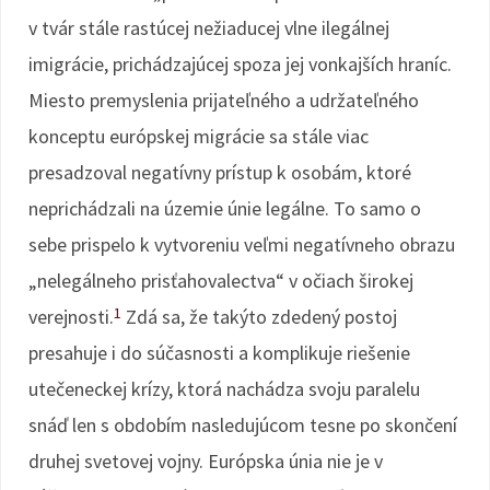
v tvár stále rastúcej nežiaducej vlne ilegálnej
imigrácie, prichádzajúcej spoza jej vonkajších hraníc.
Miesto premyslenia prijateľného a udržateľného
konceptu európskej migrácie sa stále viac
presadzoval negatívny prístup k osobám, ktoré
neprichádzali na územie únie legálne. To samo o
sebe prispelo k vytvoreniu veľmi negatívneho obrazu
„nelegálneho prisťahovalectva“ v očiach širokej
1
verejnosti.
Zdá sa, že takýto zdedený postoj
presahuje i do súčasnosti a komplikuje riešenie
utečeneckej krízy, ktorá nachádza svoju paralelu
snáď len s obdobím nasledujúcom tesne po skončení
druhej svetovej vojny. Európska únia nie je v