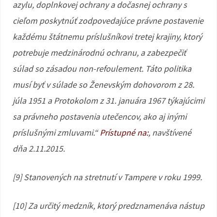
azylu, doplnkovej ochrany a dočasnej ochrany s
cieľom poskytnúť zodpovedajúce právne postavenie
každému štátnemu príslušníkovi tretej krajiny, ktorý
potrebuje medzinárodnú ochranu, a zabezpečiť
súlad so zásadou non-refoulement. Táto politika
musí byť v súlade so Ženevským dohovorom z 28.
júla 1951 a Protokolom z 31. januára 1967 týkajúcimi
sa právneho postavenia utečencov, ako aj inými
príslušnými zmluvami.“
Prístupné na:
, navštívené
dňa 2.11.2015.
[9] Stanovených na stretnutí v Tampere v roku 1999.
[10] Za určitý medzník, ktorý predznamenáva nástup