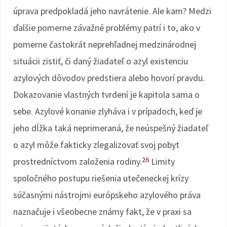
úprava predpokladá jeho navrátenie. Ale kam? Medzi
ďalšie pomerne závažné problémy patrí i to, ako v
pomerne častokrát neprehľadnej medzinárodnej
situácii zistiť, či daný žiadateľ o azyl existenciu
azylových dôvodov predstiera alebo hovorí pravdu.
Dokazovanie vlastných tvrdení je kapitola sama o
sebe. Azylové konanie zlyháva i v prípadoch, keď je
jeho dĺžka taká neprimeraná, že neúspešný žiadateľ
o azyl môže fakticky zlegalizovať svoj pobyt
26
prostredníctvom založenia rodiny.
Limity
spoločného postupu riešenia utečeneckej krízy
súčasnými nástrojmi európskeho azylového práva
naznačuje i všeobecne známy fakt, že v praxi sa