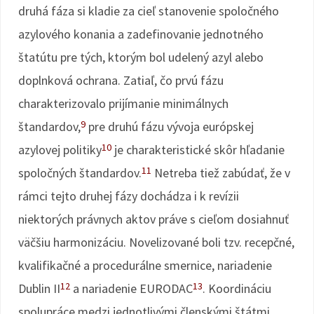
druhá fáza si kladie za cieľ stanovenie spoločného
azylového konania a zadefinovanie jednotného
štatútu pre tých, ktorým bol udelený azyl alebo
doplnková ochrana. Zatiaľ, čo prvú fázu
charakterizovalo prijímanie minimálnych
9
štandardov,
pre druhú fázu vývoja európskej
10
azylovej politiky
je charakteristické skôr hľadanie
11
spoločných štandardov.
Netreba tiež zabúdať, že v
rámci tejto druhej fázy dochádza i k revízii
niektorých právnych aktov práve s cieľom dosiahnuť
väčšiu harmonizáciu. Novelizované boli tzv. recepčné,
kvalifikačné a procedurálne smernice, nariadenie
12
13
Dublin II
a nariadenie EURODAC
. Koordináciu
spolupráce medzi jednotlivými členskými štátmi