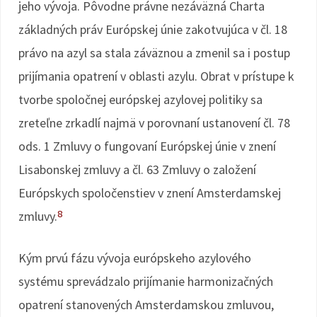
jeho vývoja. Pôvodne právne nezáväzná Charta
základných práv Európskej únie zakotvujúca v čl. 18
právo na azyl sa stala záväznou a zmenil sa i postup
prijímania opatrení v oblasti azylu. Obrat v prístupe k
tvorbe spoločnej európskej azylovej politiky sa
zreteľne zrkadlí najmä v porovnaní ustanovení čl. 78
ods. 1 Zmluvy o fungovaní Európskej únie v znení
Lisabonskej zmluvy a čl. 63 Zmluvy o založení
Európskych spoločenstiev v znení Amsterdamskej
8
zmluvy.
Kým prvú fázu vývoja európskeho azylového
systému sprevádzalo prijímanie harmonizačných
opatrení stanovených Amsterdamskou zmluvou,