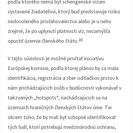
podľa ktorého nemá byť schengenské vízum
vystavené žiadateľovi, ktorý buď predstavuje riziko
nedovoleného prisťahovalectva alebo je u neho
zrejmé, že po uplynutí platnosti víz, nezamýšľa
20
opustiť územie členského štátu.
V tejto súvislosti je možné privítať iniciatívu
Európskej komisie, podľa ktorej plánov by sa mala
identifikácia, registrácia a zber odtlačkov prstov k
nám prichádzajúcich osôb v budúcnosti vykonávať v
takzvaných „hotspots“, nachádzajúcich sa na
územiach hraničných členských štátov únie. Tie
okrem toho, že by mali byť schopné identifikovať
tých ľudí, ktorí potrebujú medzinárodnú ochranu,