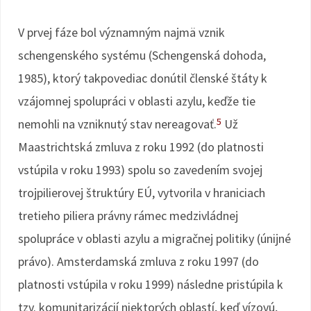
V prvej fáze bol významným najmä vznik
schengenského systému (Schengenská dohoda,
1985), ktorý takpovediac donútil členské štáty k
vzájomnej spolupráci v oblasti azylu, keďže tie
5
nemohli na vzniknutý stav nereagovať.
Už
Maastrichtská zmluva z roku 1992 (do platnosti
vstúpila v roku 1993) spolu so zavedením svojej
trojpilierovej štruktúry EÚ, vytvorila v hraniciach
tretieho piliera právny rámec medzivládnej
spolupráce v oblasti azylu a migračnej politiky (únijné
právo). Amsterdamská zmluva z roku 1997 (do
platnosti vstúpila v roku 1999) následne pristúpila k
tzv. komunitarizácií niektorých oblastí, keď vízovú,