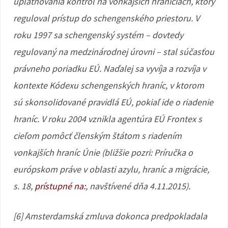
uplatňovania kontrol na vonkajších hraniciach, ktorý
reguloval prístup do schengenského priestoru. V
roku 1997 sa schengenský systém – dovtedy
regulovaný na medzinárodnej úrovni – stal súčasťou
právneho poriadku EÚ. Naďalej sa vyvíja a rozvíja v
kontexte Kódexu schengenských hraníc, v ktorom
sú skonsolidované pravidlá EÚ, pokiaľ ide o riadenie
hraníc. V roku 2004 vznikla agentúra EÚ Frontex s
cieľom pomôcť členským štátom s riadením
vonkajších hraníc Únie (bližšie pozri: Príručka o
európskom práve v oblasti azylu, hraníc a migrácie,
s. 18,
prístupné na:
, navštívené dňa 4.11.2015).
[6] Amsterdamská zmluva dokonca predpokladala