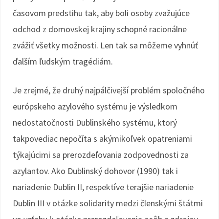
časovom predstihu tak, aby boli osoby zvažujúce
odchod z domovskej krajiny schopné racionálne
zvážiť všetky možnosti. Len tak sa môžeme vyhnúť
ďalším ľudským tragédiám.
Je zrejmé, že druhý najpálčivejší problém spoločného
európskeho azylového systému je výsledkom
nedostatočnosti Dublinského systému, ktorý
takpovediac nepočíta s akýmikoľvek opatreniami
týkajúcimi sa prerozdeľovania zodpovednosti za
azylantov. Ako Dublinský dohovor (1990) tak i
nariadenie Dublin II, respektíve terajšie nariadenie
Dublin III v otázke solidarity medzi členskými štátmi