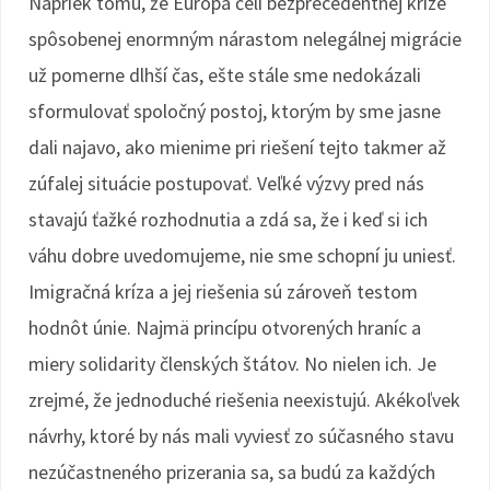
Napriek tomu, že Európa čelí bezprecedentnej kríze
spôsobenej enormným nárastom nelegálnej migrácie
už pomerne dlhší čas, ešte stále sme nedokázali
sformulovať spoločný postoj, ktorým by sme jasne
dali najavo, ako mienime pri riešení tejto takmer až
zúfalej situácie postupovať. Veľké výzvy pred nás
stavajú ťažké rozhodnutia a zdá sa, že i keď si ich
váhu dobre uvedomujeme, nie sme schopní ju uniesť.
Imigračná kríza a jej riešenia sú zároveň testom
hodnôt únie. Najmä princípu otvorených hraníc a
miery solidarity členských štátov. No nielen ich. Je
zrejmé, že jednoduché riešenia neexistujú. Akékoľvek
návrhy, ktoré by nás mali vyviesť zo súčasného stavu
nezúčastneného prizerania sa, sa budú za každých