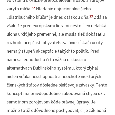
vo vzťahu k otázke prerozdeľovania osôb a zdrojov
22
zaryto mlčia.
Hľadanie najracionálnejšieho
23
„distribučného kľúča“ je dnes otázkou dňa.
Zdá sa
však, že pred európskymi lídrami nestojí len neľahká
úloha určiť jeho premenné, ale musia tiež dokázať u
rozhodujúcej časti obyvateľstva únie získať i určitý
nemalý stupeň akceptácie takýchto politík. Pred
nami sa jednoducho črta vážna diskusia o
alternatívach Dublinského systému, ktorý zlyhal
nielen vďaka neschopnosti a neochote niektorých
členských štátov dôsledne plniť svoje záväzky. Tento
koncept má pravdepodobne zakódovanú chybu už v
samotnom zdrojovom kóde právnej úpravy. Je
možné totiž odôvodnene pochybovať, či je základná