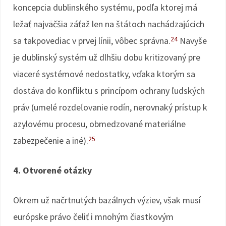
koncepcia dublinského systému, podľa ktorej má
ležať najväčšia záťaž len na štátoch nachádzajúcich
24
sa takpovediac v prvej línii, vôbec správna.
Navyše
je dublinský systém už dlhšiu dobu kritizovaný pre
viaceré systémové nedostatky, vďaka ktorým sa
dostáva do konfliktu s princípom ochrany ľudských
práv (umelé rozdeľovanie rodín, nerovnaký prístup k
azylovému procesu, obmedzované materiálne
25
zabezpečenie a iné).
4. Otvorené otázky
Okrem už načrtnutých bazálnych výziev, však musí
európske právo čeliť i mnohým čiastkovým