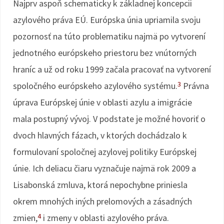
Najprv aspoň schematicky k základnej koncepcii
azylového práva EÚ. Európska únia upriamila svoju
pozornosť na túto problematiku najmä po vytvorení
jednotného európskeho priestoru bez vnútorných
hraníc a už od roku 1999 začala pracovať na vytvorení
3
spoločného európskeho azylového systému.
Právna
úprava Európskej únie v oblasti azylu a imigrácie
mala postupný vývoj. V podstate je možné hovoriť o
dvoch hlavných fázach, v ktorých dochádzalo k
formulovaní spoločnej azylovej politiky Európskej
únie. Ich deliacu čiaru vyznačuje najmä rok 2009 a
Lisabonská zmluva, ktorá nepochybne priniesla
okrem mnohých iných prelomových a zásadných
4
zmien,
i zmeny v oblasti azylového práva.