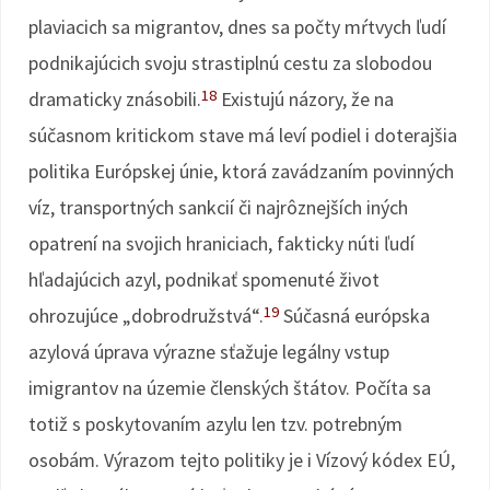
plaviacich sa migrantov, dnes sa počty mŕtvych ľudí
podnikajúcich svoju strastiplnú cestu za slobodou
18
dramaticky znásobili.
Existujú názory, že na
súčasnom kritickom stave má leví podiel i doterajšia
politika Európskej únie, ktorá zavádzaním povinných
víz, transportných sankcií či najrôznejších iných
opatrení na svojich hraniciach, fakticky núti ľudí
hľadajúcich azyl, podnikať spomenuté život
19
ohrozujúce „dobrodružstvá“.
Súčasná európska
azylová úprava výrazne sťažuje legálny vstup
imigrantov na územie členských štátov. Počíta sa
totiž s poskytovaním azylu len tzv. potrebným
osobám. Výrazom tejto politiky je i Vízový kódex EÚ,