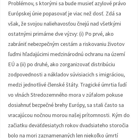
Problémov, s ktorými sa bude musieť azylové právo
Európskej únie popasovať je viac než dosť. Zdá sa
však, že svojou naliehavosťou čnejú nad všetkými
ostatnými primárne dve výzvy: (i) Po prvé, ako
zabrániť nebezpečným cestám a riskovaniu životov
ľuďmi hľadajúcimi medzinárodnú ochranu na území
EÚ a (ii) po druhé, ako zorganizovať distribúciu
zodpovednosti a nákladov súvisiacich s imigráciou,
medzi jednotlivé členské štáty. Tragické úmrtia ľudí
vo vlnách Stredozemného mora v zúfalom pokuse
dosiahnuť bezpečné brehy Európy, sa stali často sa
vracajúcou nočnou morou našej prítomnosti. Kým do
začiatku deväťdesiatych rokov dvadsiateho storočia
bolo na mori zaznamenaných len niekoľko úmrtí