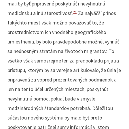
mali by byť pripravené poskytnúť i nevyhnutnú
21
medicínsku a inú starostlivosť.
Za najväčší prínos
takýchto miest však možno považovať to, že
prostredníctvom ich vhodného geografického
umiestnenia, by bolo pravdepodobne možné, vyhnúť
sa neúnosným stratám na životoch migrantov. To
všetko však samozrejme len za predpokladu prijatia
prístupu, ktorým by sa verejne artikulovalo, že únia je
pripravená za vopred prezentovaných podmienok a
len na tento účel určených miestach, poskytnúť
nevyhnutnú pomoc, pokiaľ bude v zmysle
medzinárodných štandardov potrebná. Dôležitou
súčasťou nového systému by malo byť preto i
poskytovanie patričnej sumy informácií v istom