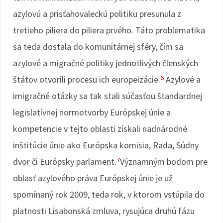
azylovú a prisťahovaleckú politiku presunula z
tretieho piliera do piliera prvého. Táto problematika
sa teda dostala do komunitárnej sféry, čím sa
azylové a migračné politiky jednotlivých členských
6
štátov otvorili procesu ich europeizácie.
Azylové a
imigračné otázky sa tak stali súčasťou štandardnej
legislatívnej normotvorby Európskej únie a
kompetencie v tejto oblasti získali nadnárodné
inštitúcie únie ako Európska komisia, Rada, Súdny
7
dvor či Európsky parlament.
Významným bodom pre
oblasť azylového práva Európskej únie je už
spomínaný rok 2009, teda rok, v ktorom vstúpila do
platnosti Lisabonská zmluva, rysujúca druhú fázu