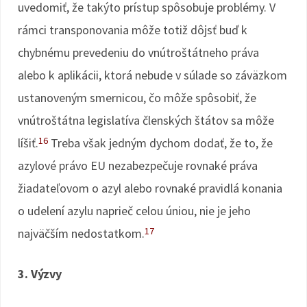
uvedomiť, že takýto prístup spôsobuje problémy. V
rámci transponovania môže totiž dôjsť buď k
chybnému prevedeniu do vnútroštátneho práva
alebo k aplikácii, ktorá nebude v súlade so záväzkom
ustanoveným smernicou, čo môže spôsobiť, že
vnútroštátna legislatíva členských štátov sa môže
16
líšiť.
Treba však jedným dychom dodať, že to, že
azylové právo EU nezabezpečuje rovnaké práva
žiadateľovom o azyl alebo rovnaké pravidlá konania
o udelení azylu naprieč celou úniou, nie je jeho
17
najväčším nedostatkom.
3. Výzvy