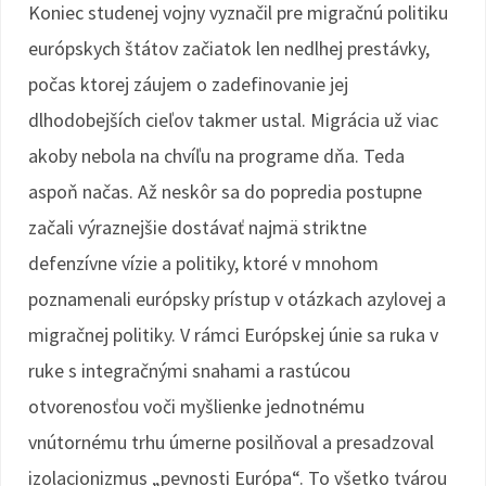
Koniec studenej vojny vyznačil pre migračnú politiku
európskych štátov začiatok len nedlhej prestávky,
počas ktorej záujem o zadefinovanie jej
dlhodobejších cieľov takmer ustal. Migrácia už viac
akoby nebola na chvíľu na programe dňa. Teda
aspoň načas. Až neskôr sa do popredia postupne
začali výraznejšie dostávať najmä striktne
defenzívne vízie a politiky, ktoré v mnohom
poznamenali európsky prístup v otázkach azylovej a
migračnej politiky. V rámci Európskej únie sa ruka v
ruke s integračnými snahami a rastúcou
otvorenosťou voči myšlienke jednotnému
vnútornému trhu úmerne posilňoval a presadzoval
izolacionizmus „pevnosti Európa“. To všetko tvárou