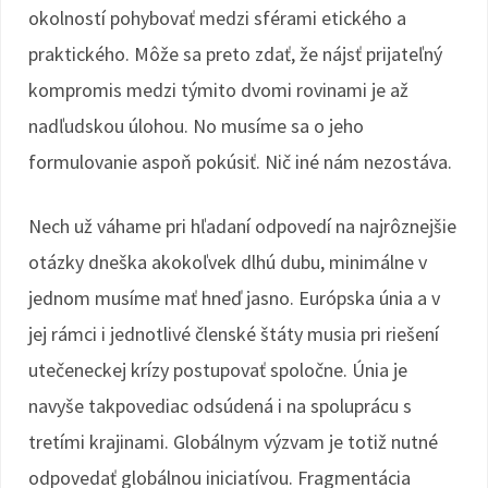
okolností pohybovať medzi sférami etického a
praktického. Môže sa preto zdať, že nájsť prijateľný
kompromis medzi týmito dvomi rovinami je až
nadľudskou úlohou. No musíme sa o jeho
formulovanie aspoň pokúsiť. Nič iné nám nezostáva.
Nech už váhame pri hľadaní odpovedí na najrôznejšie
otázky dneška akokoľvek dlhú dubu, minimálne v
jednom musíme mať hneď jasno. Európska únia a v
jej rámci i jednotlivé členské štáty musia pri riešení
utečeneckej krízy postupovať spoločne. Únia je
navyše takpovediac odsúdená i na spoluprácu s
tretími krajinami. Globálnym výzvam je totiž nutné
odpovedať globálnou iniciatívou. Fragmentácia