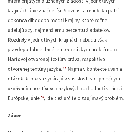
miera prijatých a uznaných žiadostí v jednotlivých
krajinách únie značne líši. Slovenská republika patrí
dokonca dlhodobo medzi krajiny, ktoré ročne
udeľujú azyl najmenšiemu percentu žiadateľov.
Rozdiely v jednotlivých krajinách nebudú však
pravdepodobne dané len teoretickým problémom
Hartovej otvorenej textúry práva, respektíve
27
otvorenej textúry jazyka.
Najmä v kontexte úvah a
otázok, ktoré sa vynárajú v súvislosti so spoločným
uznávaním pozitívnych azylových rozhodnutí v rámci
28
Európskej únie
, ide tiež určite o zaujímavý problém.
Záver