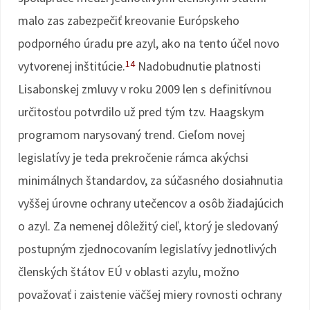
malo zas zabezpečiť kreovanie Európskeho
podporného úradu pre azyl, ako na tento účel novo
14
vytvorenej inštitúcie.
Nadobudnutie platnosti
Lisabonskej zmluvy v roku 2009 len s definitívnou
určitosťou potvrdilo už pred tým tzv. Haagskym
programom narysovaný trend. Cieľom novej
legislatívy je teda prekročenie rámca akýchsi
minimálnych štandardov, za súčasného dosiahnutia
vyššej úrovne ochrany utečencov a osôb žiadajúcich
o azyl. Za nemenej dôležitý cieľ, ktorý je sledovaný
postupným zjednocovaním legislatívy jednotlivých
členských štátov EÚ v oblasti azylu, možno
považovať i zaistenie väčšej miery rovnosti ochrany