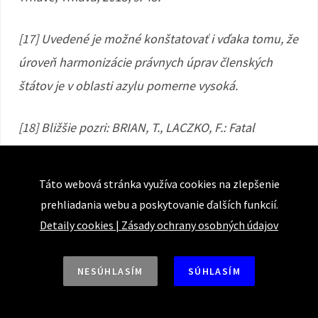
[17] Uvedené je možné konštatovať i vďaka tomu, že
úroveň harmonizácie právnych úprav členských
štátov je v oblasti azylu pomerne vysoká.
[18] Bližšie pozri: BRIAN, T., LACZKO, F.: Fatal
Journeys – Tracking Lives Lost during Migration, s.
95,
prístupné na:
, navštívené dňa 5.11.2015.
Táto webová stránka využíva cookies na zlepšenie
prehliadania webu a poskytovanie ďalších funkcií.
[19] GUILD, E., COSTELLO, C., GARLICK, M., MORENO-
Detaily cookies
|
Zásady ochrany osobných údajov
LAX, V.: Enhancing the Common European Asylum
System and Alternatives to Dublin, s. 8 –
NESÚHLASÍM
SÚHLASÍM
9,
prístupné na:
, navštívené dňa 5.11.2015.