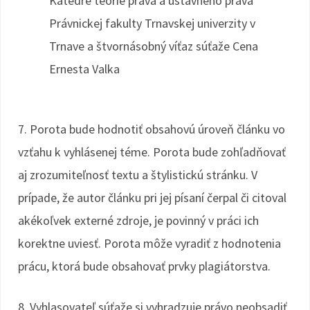
Katedre teórie práva a ústavného práva
Právnickej fakulty Trnavskej univerzity v
Trnave a štvornásobný víťaz súťaže Cena
Ernesta Valka
7. Porota bude hodnotiť obsahovú úroveň článku vo
vzťahu k vyhlásenej téme. Porota bude zohľadňovať
aj zrozumiteľnosť textu a štylistickú stránku. V
prípade, že autor článku pri jej písaní čerpal či citoval
akékoľvek externé zdroje, je povinný v práci ich
korektne uviesť. Porota môže vyradiť z hodnotenia
prácu, ktorá bude obsahovať prvky plagiátorstva.
8. Vyhlasovateľ súťaže si vyhradzuje právo neobsadiť