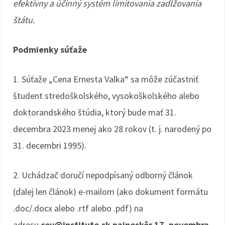
efektívny a účinný systém limitovania zadlžovania
štátu.
Podmienky súťaže
1. Súťaže „Cena Ernesta Valka“ sa môže zúčastniť
študent stredoškolského, vysokoškolského alebo
doktorandského štúdia, ktorý bude mať 31.
decembra 2023 menej ako 28 rokov (t. j. narodený po
31. decembri 1995).
2. Uchádzač doručí nepodpísaný odborný článok
(ďalej len článok) e-mailom (ako dokument formátu
.doc/.docx alebo .rtf alebo .pdf) na
adresu
cev@institute.sk
najneskôr 17. novembra