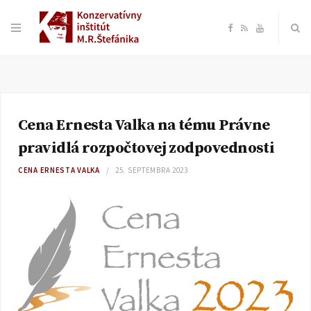
F
R
Y
a
S
o
c
S
u
Cena Ernesta Valka na tému Právne
e
T
pravidlá rozpočtovej zodpovednosti
b
u
CENA ERNESTA VALKA
25. SEPTEMBRA 2023
o
b
o
e
k