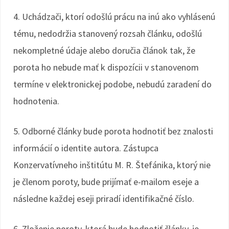
4. Uchádzači, ktorí odošlú prácu na inú ako vyhlásenú
tému, nedodržia stanovený rozsah článku, odošlú
nekompletné údaje alebo doručia článok tak, že
porota ho nebude mať k dispozícii v stanovenom
termíne v elektronickej podobe, nebudú zaradení do
hodnotenia.
5. Odborné články bude porota hodnotiť bez znalosti
informácií o identite autora. Zástupca
Konzervatívneho inštitútu M. R. Štefánika, ktorý nie
je členom poroty, bude prijímať e-mailom eseje a
následne každej eseji priradí identifikačné číslo.
6. Zloženie poroty, ktorá bude hodnotiť články, je