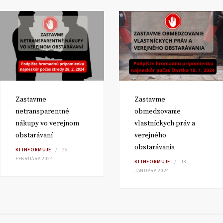
Zastavme
Zastavme
netransparentné
obmedzovanie
nákupy vo verejnom
vlastníckych práv a
obstarávaní
verejného
obstarávania
KI INFORMUJE
26.
FEBRUÁRA 2024
KI INFORMUJE
18.
JANUÁRA 2024