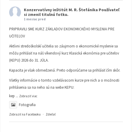
Konzervatívny inštitút M. R. Štefánika
Používateľ
si zmenil titulnú fotku.
1 mesiac pred
PRIPRAVILI SME KURZ ZÁKLADOV EKONOMICKÉHO MYSLENIA PRE
UČITEĽOV
Aktívni stredoškolskí učitelia so záujmom o ekonomické myslenie sa
môžu prihlásiť na náš víkendový kurz Klasická ekonómia pre učiteľov
(KEPU) 2026 do 31. JÚLA.
Kapacita je však obmedzená. Preto odporúčame sa prihlásiť čím skôr.
Všetky informácie o tomto vzdelávacom kurze pre nich a o možnosti
prihlásenia sa na neho sú na webe KEPU:
kep
...
Zobraziť viac
Fotografia
Zobraziť na Facebooku
·
Zdieľať