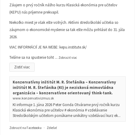
Záujem o prvý ročník nášho kurzu Klasická ekonómia pre učiteľov
(KEPU) nás príjemne prekvapil.
Niekoľko miest je však ešte voľných. Aktívni stredoškolskí učitelia so
záujmom o ekonomické myslenie sa tak ešte môžu prihlásiť do 31. júla
2026.
VIAC INFORMÁCIÍ JE NA WEBE:
kepu.institute.sk/
Tešíme sa na spustenie toht
...
Zobraziť viac
Zistiť viac
Konzervatívny inštitút M. R. Štefánika – Konzervatívny
inštitút M. R. Štefánika (KI) je nezisková mimovládna
organizácia – konzervatívne orientovaný think-tank.
www.konzervativizmus.sk
KI informuje 1. júna 2026 Peter Gonda Otvárame prvý ročník kurzu
Klasická ekonómia pre učiteľov # ekonómia # vzdelávanie
Stredoškolským učiteľom ponúkame unikátny vzdelávací kurz ek...
Zobraziť na Facebooku
·
Zdieľať