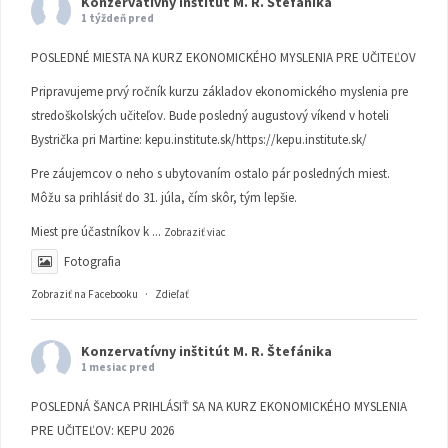
Konzervatívny inštitút M. R. Štefánika
1 týždeň pred
POSLEDNÉ MIESTA NA KURZ EKONOMICKÉHO MYSLENIA PRE UČITEĽOV
Pripravujeme prvý ročník kurzu základov ekonomického myslenia pre
stredoškolských učiteľov. Bude posledný augustový víkend v hoteli
Bystrička pri Martine:
kepu.institute.sk/https://kepu.institute.sk/
Pre záujemcov o neho s ubytovaním ostalo pár posledných miest.
Môžu sa prihlásiť do 31. júla, čím skôr, tým lepšie.
Miest pre účastníkov k
...
Zobraziť viac
Fotografia
Zobraziť na Facebooku
·
Zdieľať
Konzervatívny inštitút M. R. Štefánika
1 mesiac pred
POSLEDNÁ ŠANCA PRIHLÁSIŤ SA NA KURZ EKONOMICKÉHO MYSLENIA
PRE UČITEĽOV: KEPU 2026