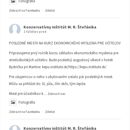
Fotografia
Zobraziť na Facebooku
·
Zdieľať
Konzervatívny inštitút M. R. Štefánika
2 týždňov pred
POSLEDNÉ MIESTA NA KURZ EKONOMICKÉHO MYSLENIA PRE UČITEĽOV
Pripravujeme prvý ročník kurzu základov ekonomického myslenia pre
stredoškolských učiteľov. Bude posledný augustový víkend v hoteli
Bystrička pri Martine:
kepu.institute.sk/https://kepu.institute.sk/
Pre záujemcov o neho s ubytovaním ostalo pár posledných miest.
Môžu sa prihlásiť do 31. júla, čím skôr, tým lepšie.
Miest pre účastníkov k
...
Zobraziť viac
Fotografia
Zobraziť na Facebooku
·
Zdieľať
Konzervatívny inštitút M. R. Štefánika