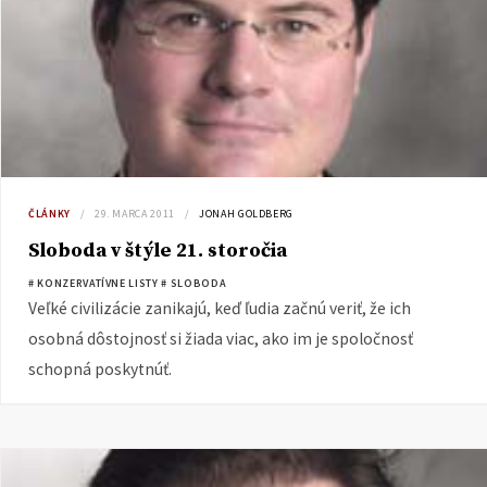
ČLÁNKY
29. MARCA 2011
JONAH GOLDBERG
Sloboda v štýle 21. storočia
# KONZERVATÍVNE LISTY
# SLOBODA
Veľké civilizácie zanikajú, keď ľudia začnú veriť, že ich
osobná dôstojnosť si žiada viac, ako im je spoločnosť
schopná poskytnúť.