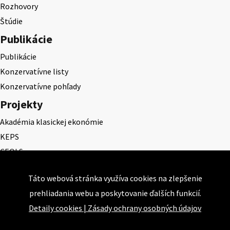
Rozhovory
Štúdie
Publikácie
Publikácie
Konzervatívne listy
Konzervatívne pohľady
Projekty
Akadémia klasickej ekonómie
KEPS
CEQLS
Cena Dominika Tatarku
Táto webová stránka využíva cookies na zlepšenie
Cena Ernesta Valka
prehliadania webu a poskytovanie ďalších funkcií.
Študentská esej
Detaily cookies
|
Zásady ochrany osobných údajov
Deň daňového odbremenenia