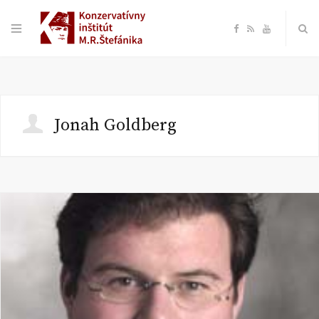
F
R
Y
a
S
o
c
S
u
Jonah Goldberg
e
T
b
u
o
b
o
e
k