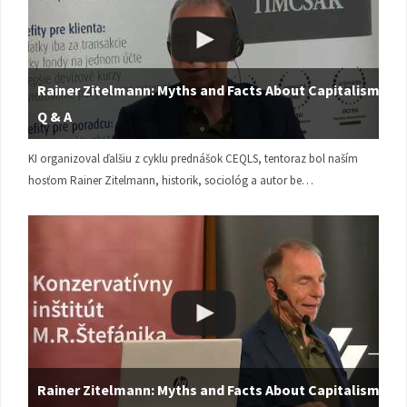
Rainer Zitelmann: Myths and Facts About Capitalism |
Q & A
KI organizoval ďalšiu z cyklu prednášok CEQLS, tentoraz bol naším
hosťom Rainer Zitelmann, historik, sociológ a autor be…
Rainer Zitelmann: Myths and Facts About Capitalism