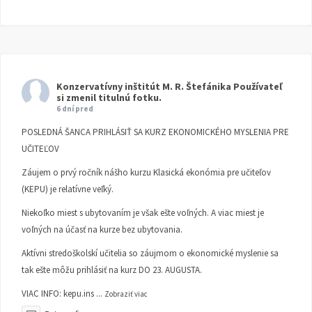
Konzervatívny inštitút M. R. Štefánika
Používateľ
si zmenil titulnú fotku.
6 dní pred
POSLEDNÁ ŠANCA PRIHLÁSIŤ SA KURZ EKONOMICKÉHO MYSLENIA PRE
UČITEĽOV
Záujem o prvý ročník nášho kurzu Klasická ekonómia pre učiteľov
(KEPU) je relatívne veľký.
Niekoľko miest s ubytovaním je však ešte voľných. A viac miest je
voľných na účasť na kurze bez ubytovania.
Aktívni stredoškolskí učitelia so záujmom o ekonomické myslenie sa
tak ešte môžu prihlásiť na kurz DO 23. AUGUSTA.
VIAC INFO:
kepu.ins
...
Zobraziť viac