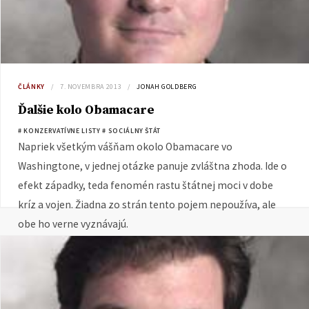
ČLÁNKY
7. NOVEMBRA 2013
JONAH GOLDBERG
Ďalšie kolo Obamacare
# KONZERVATÍVNE LISTY
# SOCIÁLNY ŠTÁT
Napriek všetkým vášňam okolo Obamacare vo
Washingtone, v jednej otázke panuje zvláštna zhoda. Ide o
efekt západky, teda fenomén rastu štátnej moci v dobe
kríz a vojen. Žiadna zo strán tento pojem nepoužíva, ale
obe ho verne vyznávajú.