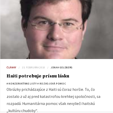
ČLÁNKY
15. FEBRUÁRA 2010
JONAH GOLDBERG
Haiti potrebuje prísnu lásku
# KONZERVATÍVNE LISTY
# ROZVOJOVÁ POMOC
Obrázky prichádzajúce z Haiti sú čoraz horšie. To, čo
zostalo z už aj pred katastrofou krehkej spoločnosti, sa
rozpadá. Humanitárna pomoc však nevylieči haitskú
„kultúru chudoby“.