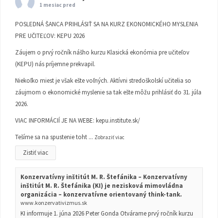
1 mesiac pred
POSLEDNÁ ŠANCA PRIHLÁSIŤ SA NA KURZ EKONOMICKÉHO MYSLENIA
PRE UČITEĽOV: KEPU 2026
Záujem o prvý ročník nášho kurzu Klasická ekonómia pre učiteľov
(KEPU) nás príjemne prekvapil.
Niekoľko miest je však ešte voľných. Aktívni stredoškolskí učitelia so
záujmom o ekonomické myslenie sa tak ešte môžu prihlásiť do 31. júla
2026.
VIAC INFORMÁCIÍ JE NA WEBE:
kepu.institute.sk/
Tešíme sa na spustenie toht
...
Zobraziť viac
Zistiť viac
Konzervatívny inštitút M. R. Štefánika – Konzervatívny
inštitút M. R. Štefánika (KI) je nezisková mimovládna
organizácia – konzervatívne orientovaný think-tank.
www.konzervativizmus.sk
KI informuje 1. júna 2026 Peter Gonda Otvárame prvý ročník kurzu