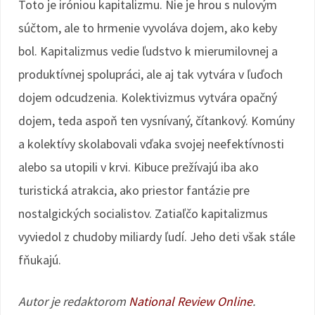
Toto je iróniou kapitalizmu. Nie je hrou s nulovým
súčtom, ale to hrmenie vyvoláva dojem, ako keby
bol. Kapitalizmus vedie ľudstvo k mierumilovnej a
produktívnej spolupráci, ale aj tak vytvára v ľuďoch
dojem odcudzenia. Kolektivizmus vytvára opačný
dojem, teda aspoň ten vysnívaný, čítankový. Komúny
a kolektívy skolabovali vďaka svojej neefektívnosti
alebo sa utopili v krvi. Kibuce prežívajú iba ako
turistická atrakcia, ako priestor fantázie pre
nostalgických socialistov. Zatiaľčo kapitalizmus
vyviedol z chudoby miliardy ľudí. Jeho deti však stále
fňukajú.
Autor je redaktorom
National Review Online
.