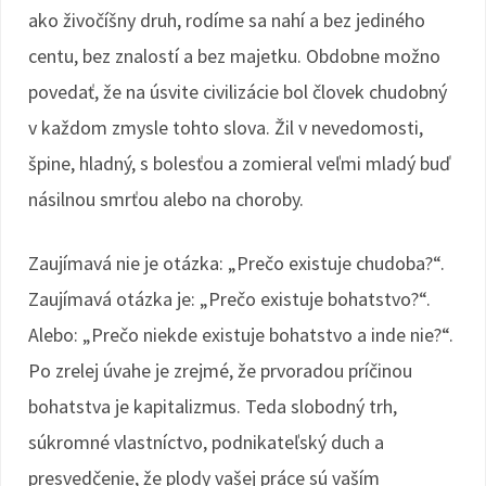
ako živočíšny druh, rodíme sa nahí a bez jediného
centu, bez znalostí a bez majetku. Obdobne možno
povedať, že na úsvite civilizácie bol človek chudobný
v každom zmysle tohto slova. Žil v nevedomosti,
špine, hladný, s bolesťou a zomieral veľmi mladý buď
násilnou smrťou alebo na choroby.
Zaujímavá nie je otázka: „Prečo existuje chudoba?“.
Zaujímavá otázka je: „Prečo existuje bohatstvo?“.
Alebo: „Prečo niekde existuje bohatstvo a inde nie?“.
Po zrelej úvahe je zrejmé, že prvoradou príčinou
bohatstva je kapitalizmus. Teda slobodný trh,
súkromné vlastníctvo, podnikateľský duch a
presvedčenie, že plody vašej práce sú vaším