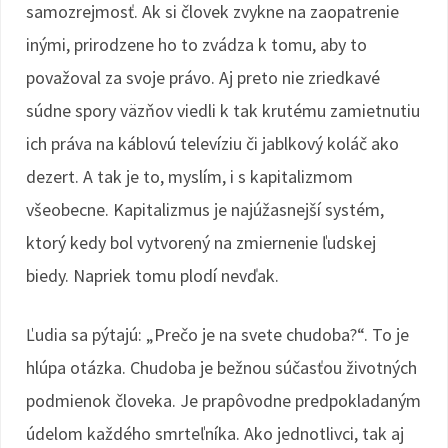
samozrejmosť. Ak si človek zvykne na zaopatrenie
inými, prirodzene ho to zvádza k tomu, aby to
považoval za svoje právo. Aj preto nie zriedkavé
súdne spory väzňov viedli k tak krutému zamietnutiu
ich práva na káblovú televíziu či jablkový koláč ako
dezert. A tak je to, myslím, i s kapitalizmom
všeobecne. Kapitalizmus je najúžasnejší systém,
ktorý kedy bol vytvorený na zmiernenie ľudskej
biedy. Napriek tomu plodí nevďak.
Ľudia sa pýtajú: „Prečo je na svete chudoba?“. To je
hlúpa otázka. Chudoba je bežnou súčasťou životných
podmienok človeka. Je prapôvodne predpokladaným
údelom každého smrteľníka. Ako jednotlivci, tak aj