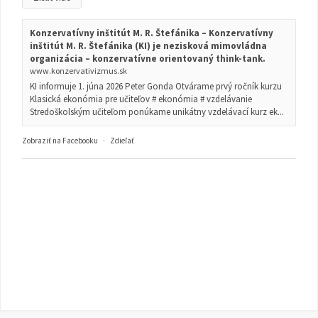
Konzervatívny inštitút M. R. Štefánika – Konzervatívny
inštitút M. R. Štefánika (KI) je nezisková mimovládna
organizácia – konzervatívne orientovaný think-tank.
www.konzervativizmus.sk
KI informuje 1. júna 2026 Peter Gonda Otvárame prvý ročník kurzu
Klasická ekonómia pre učiteľov # ekonómia # vzdelávanie
Stredoškolským učiteľom ponúkame unikátny vzdelávací kurz ek...
Zobraziť na Facebooku
·
Zdieľať