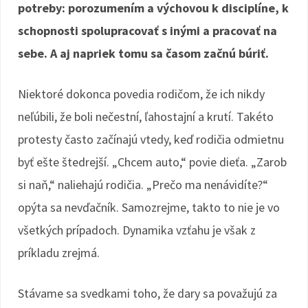
potreby: porozumením a výchovou k disciplíne, k
schopnosti spolupracovať s inými a pracovať na
sebe. A aj napriek tomu sa časom začnú búriť.
Niektoré dokonca povedia rodičom, že ich nikdy
neľúbili, že boli nečestní, ľahostajní a krutí. Takéto
protesty často začínajú vtedy, keď rodičia odmietnu
byť ešte štedrejší. „Chcem auto,“ povie dieťa. „Zarob
si naň,“ naliehajú rodičia. „Prečo ma nenávidíte?“
opýta sa nevďačník. Samozrejme, takto to nie je vo
všetkých prípadoch. Dynamika vzťahu je však z
príkladu zrejmá.
Stávame sa svedkami toho, že dary sa považujú za