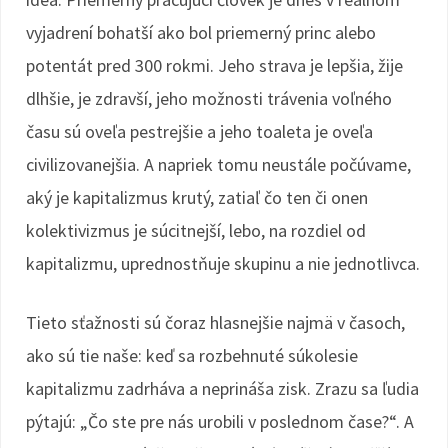
vyjadrení bohatší ako bol priemerný princ alebo
potentát pred 300 rokmi. Jeho strava je lepšia, žije
dlhšie, je zdravší, jeho možnosti trávenia voľného
času sú oveľa pestrejšie a jeho toaleta je oveľa
civilizovanejšia. A napriek tomu neustále počúvame,
aký je kapitalizmus krutý, zatiaľ čo ten či onen
kolektivizmus je súcitnejší, lebo, na rozdiel od
kapitalizmu, uprednostňuje skupinu a nie jednotlivca.
Tieto sťažnosti sú čoraz hlasnejšie najmä v časoch,
ako sú tie naše: keď sa rozbehnuté súkolesie
kapitalizmu zadrháva a neprináša zisk. Zrazu sa ľudia
pýtajú: „Čo ste pre nás urobili v poslednom čase?“. A