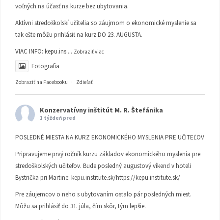
voľných na účasť na kurze bez ubytovania.
Aktívni stredoškolskí učitelia so záujmom o ekonomické myslenie sa
tak ešte môžu prihlásiť na kurz DO 23. AUGUSTA.
VIAC INFO:
kepu.ins
...
Zobraziť viac
Fotografia
Zobraziť na Facebooku
·
Zdieľať
Konzervatívny inštitút M. R. Štefánika
1 týždeň pred
POSLEDNÉ MIESTA NA KURZ EKONOMICKÉHO MYSLENIA PRE UČITEĽOV
Pripravujeme prvý ročník kurzu základov ekonomického myslenia pre
stredoškolských učiteľov. Bude posledný augustový víkend v hoteli
Bystrička pri Martine:
kepu.institute.sk/https://kepu.institute.sk/
Pre záujemcov o neho s ubytovaním ostalo pár posledných miest.
Môžu sa prihlásiť do 31. júla, čím skôr, tým lepšie.