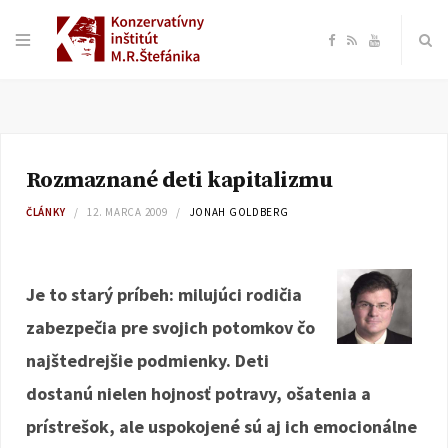
F
R
Y
a
S
o
c
S
u
Rozmaznané deti kapitalizmu
e
T
ČLÁNKY
12. MARCA 2009
JONAH GOLDBERG
b
u
o
b
Je to starý príbeh: milujúci rodičia
zabezpečia pre svojich potomkov čo
o
e
najštedrejšie podmienky. Deti
k
dostanú nielen hojnosť potravy, ošatenia a
prístrešok, ale uspokojené sú aj ich emocionálne