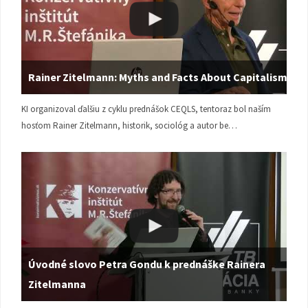
Rainer Zitelmann: Myths and Facts About Capitalism
KI organizoval ďalšiu z cyklu prednášok CEQLS, tentoraz bol naším
hosťom Rainer Zitelmann, historik, sociológ a autor be…
Úvodné slovo Petra Gondu k prednáške Rainera
Zitelmanna