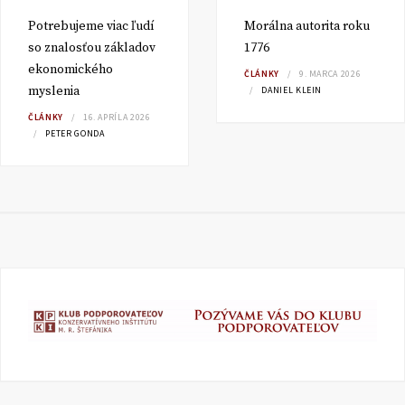
Potrebujeme viac ľudí
Morálna autorita roku
so znalosťou základov
1776
ekonomického
ČLÁNKY
9. MARCA 2026
myslenia
DANIEL KLEIN
ČLÁNKY
16. APRÍLA 2026
PETER GONDA