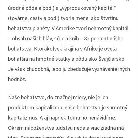
úrodná pôda a pod.) a „vyprodukovaný kapitál“
(továrne, cesty a pod.) tvoria menej ako štvrtinu
bohatstva planéty. V Amerike tvorí nehmotný kapitál
– obsah našich hláv, sŕdc a kníh – 82 percent nášho
bohatstva. Ktorákoľvek krajina v Afrike je oveľa
bohatšia na hmotné statky a pôdu ako Švajčiarsko.
Je však chudobná, lebo ju zbedačuje vyznávanie iných
hodnôt.
Naše bohatstvo, do značnej miery, nie je len
produktom kapitalizmu, naše bohatstvo je samotný
kapitalizmus. A aj napriek tomu ho nenávidíme.
Okrem náboženstva ľudstvu nedala viac žiadna iná
idea. Priemerný pracujúci človek je dnes v reálnom