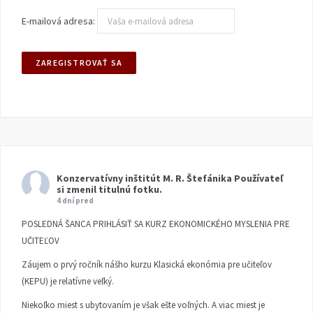
E-mailová adresa:
Konzervatívny inštitút M. R. Štefánika
Používateľ
si zmenil titulnú fotku.
4 dní pred
POSLEDNÁ ŠANCA PRIHLÁSIŤ SA KURZ EKONOMICKÉHO MYSLENIA PRE
UČITEĽOV
Záujem o prvý ročník nášho kurzu Klasická ekonómia pre učiteľov
(KEPU) je relatívne veľký.
Niekoľko miest s ubytovaním je však ešte voľných. A viac miest je