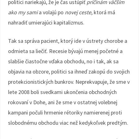
politici nariekajú, že je čas ustúpiť
príčinám väčším
ako my sami
a volajú po
novej ceste
, ktorá má
nahradiť umierajúci kapitalizmus.
Tak sa správa pacient, ktorý ide v ústrety chorobe a
odmieta sa liečiť. Recesie bývajú menej početné a
slabšie čiastočne vďaka obchodu, no i tak, ak sa
objavia na obzore, politici sa ihneď zakopú do svojich
protekcionistických bunkrov. Neprekvapuje, že sme v
lete 2008 boli svedkami ukončenia obchodných
rokovaní v Dohe, ani že sme v ostatnej volebnej
kampani počuli hrmenie rétoriky namierenej proti
slobodnému obchodu viac než kedykoľvek predtým.