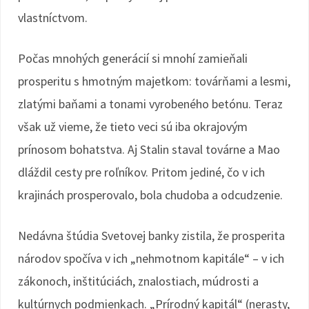
vlastníctvom.
Počas mnohých generácií si mnohí zamieňali
prosperitu s hmotným majetkom: továrňami a lesmi,
zlatými baňami a tonami vyrobeného betónu. Teraz
však už vieme, že tieto veci sú iba okrajovým
prínosom bohatstva. Aj Stalin staval továrne a Mao
dláždil cesty pre roľníkov. Pritom jediné, čo v ich
krajinách prosperovalo, bola chudoba a odcudzenie.
Nedávna štúdia Svetovej banky zistila, že prosperita
národov spočíva v ich „nehmotnom kapitále“ – v ich
zákonoch, inštitúciách, znalostiach, múdrosti a
kultúrnych podmienkach. „Prírodný kapitál“ (nerasty,