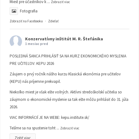
Miest pre účastníkov k
...
Zobraziť viac
Fotografia
Zobraziť na Facebooku
·
Zdieľať
Konzervatívny inštitút M. R. Štefánika
1 mesiac pred
POSLEDNÁ ŠANCA PRIHLÁSIŤ SA NA KURZ EKONOMICKÉHO MYSLENIA
PRE UČITEĽOV: KEPU 2026
Záujem o prvý ročník nášho kurzu Klasická ekonómia pre učiteľov
(KEPU) nás príjemne prekvapil.
Niekoľko miest je však ešte voľných. Aktívni stredoškolskí učitelia so
záujmom o ekonomické myslenie sa tak ešte môžu prihlásiť do 31. júla
2026.
VIAC INFORMÁCIÍ JE NA WEBE:
kepu.institute.sk/
Tešíme sa na spustenie toht
...
Zobraziť viac
Zistiť viac