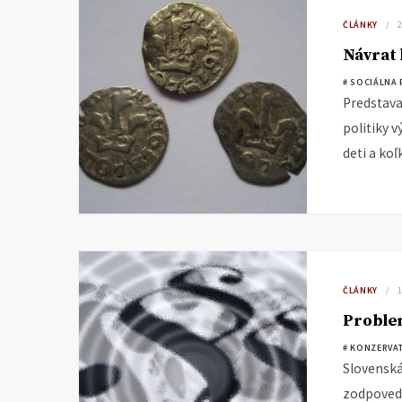
ČLÁNKY
Návrat
# SOCIÁLNA 
Predstava
politiky v
deti a ko
ČLÁNKY
Proble
# KONZERVAT
Slovenská
zodpovedn