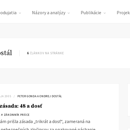
podujatia
Názory a analýzy
Publikácie
Projek
stál
6
ČLÁNKOV NA STRÁNKE
ÁJA 2005
PETER GONDA A ONDREJ DOSTÁL
ásada: 48 a dosť
A
# ZÁKONNÍK PRÁCE
ám prišla zásada „trikrát a dosť“, zameraná na
 nebezpečných zločincov za opakované páchanie