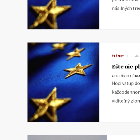
násilných tre
ČLÁNKY
3. MÁ
Ešte nie p
# EURÓPSKA ÚNI
Hoci vstup do
každodennom ž
viditeľný zlo