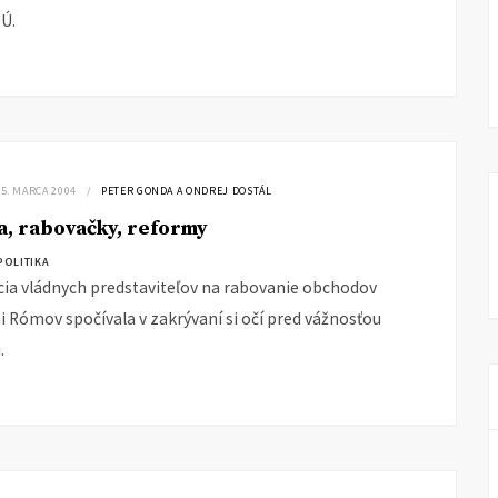
EÚ.
15. MARCA 2004
PETER GONDA A ONDREJ DOSTÁL
, rabovačky, reformy
POLITIKA
cia vládnych predstaviteľov na rabovanie obchodov
 Rómov spočívala v zakrývaní si očí pred vážnosťou
.