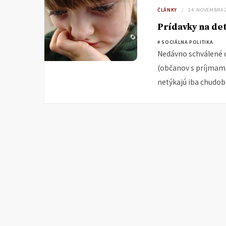
ČLÁNKY
24. NOVEMBRA 
Prídavky na det
# SOCIÁLNA POLITIKA
Nedávno schválené 
(občanov s príjmami
netýkajú iba chudob