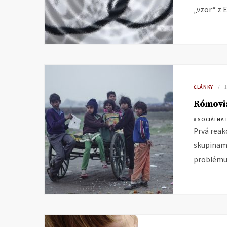
„vzor“ z 
ČLÁNKY
Rómovia
# SOCIÁLNA 
Prvá reak
skupinami
problému