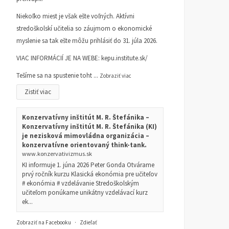
Niekoľko miest je však ešte voľných. Aktívni
stredoškolskí učitelia so záujmom o ekonomické
myslenie sa tak ešte môžu prihlásiť do 31. júla 2026.
VIAC INFORMÁCIÍ JE NA WEBE:
kepu.institute.sk/
Tešíme sa na spustenie toht
...
Zobraziť viac
Zistiť viac
Konzervatívny inštitút M. R. Štefánika –
Konzervatívny inštitút M. R. Štefánika (KI)
je nezisková mimovládna organizácia –
konzervatívne orientovaný think-tank.
www.konzervativizmus.sk
KI informuje 1. júna 2026 Peter Gonda Otvárame
prvý ročník kurzu Klasická ekonómia pre učiteľov
# ekonómia # vzdelávanie Stredoškolským
učiteľom ponúkame unikátny vzdelávací kurz
ek...
Zobraziť na Facebooku
·
Zdieľať