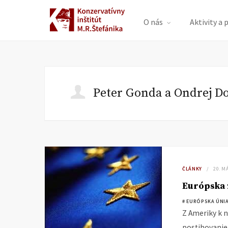
O nás
Aktivity a 
Peter Gonda a Ondrej Do
ČLÁNKY
20. M
Európska z
# EURÓPSKA ÚNI
Z Ameriky k n
postihovanie