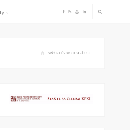
F
R
Y
L
ty
a
S
o
i
c
S
u
n
SPÄŤ NA ÚVODNÚ STRÁNKU
e
T
k
b
u
e
o
b
d
o
e
I
k
n