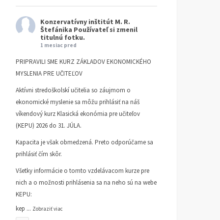
Konzervatívny inštitút M. R.
Štefánika
Používateľ si zmenil
titulnú fotku.
1 mesiac pred
PRIPRAVILI SME KURZ ZÁKLADOV EKONOMICKÉHO
MYSLENIA PRE UČITEĽOV
Aktívni stredoškolskí učitelia so záujmom o
ekonomické myslenie sa môžu prihlásiť na náš
víkendový kurz Klasická ekonómia pre učiteľov
(KEPU) 2026 do 31. JÚLA.
Kapacita je však obmedzená. Preto odporúčame sa
prihlásiť čím skôr.
Všetky informácie o tomto vzdelávacom kurze pre
nich a o možnosti prihlásenia sa na neho sú na webe
KEPU:
kep
...
Zobraziť viac