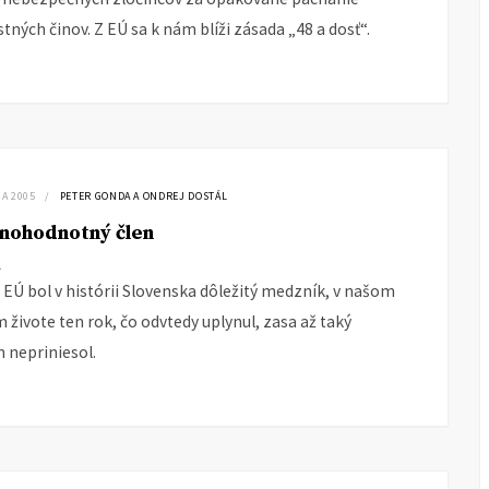
stných činov. Z EÚ sa k nám blíži zásada „48 a dosť“.
JA 2005
PETER GONDA A ONDREJ DOSTÁL
lnohodnotný člen
A
 EÚ bol v histórii Slovenska dôležitý medzník, v našom
ivote ten rok, čo odvtedy uplynul, zasa až taký
m nepriniesol.