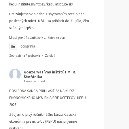
kepu.institute.sk/https://kepu.institute.sk/
Pre záujemcov o neho s ubytovaním ostalo pár
posledných miest. Môžu sa prihlásiť do 31. júla, čím
skôr, tým lepšie.
Miest pre účastníkov k
...
Zobraziť viac
Fotografia
Zobraziť na Facebooku
·
Zdieľať
Konzervatívny inštitút M. R.
Štefánika
1 mesiac pred
POSLEDNÁ ŠANCA PRIHLÁSIŤ SA NA KURZ
EKONOMICKÉHO MYSLENIA PRE UČITEĽOV: KEPU
2026
Záujem o prvý ročník nášho kurzu Klasická
ekonómia pre učiteľov (KEPU) nás príjemne
prekvapil.