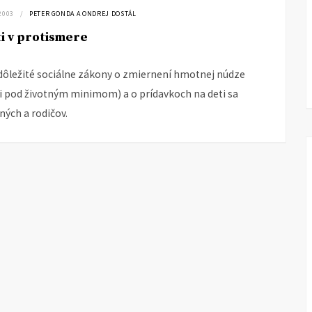
2003
PETER GONDA A ONDREJ DOSTÁL
i v protismere
dôležité sociálne zákony o zmiernení hmotnej núdze
 pod životným minimom) a o prídavkoch na deti sa
ných a rodičov.