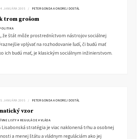
24. JANUÁRA 2005
PETER GONDA A ONDREJ DOSTÁL
 k trom grošom
POLITIKA
, že štát môže prostredníctvom nástrojov sociálnej
ýraznejšie vplývať na rozhodovanie ľudí, či budú mať
ľko ich budú mať, je klasickým sociálnym inžinierstvom.
15. JANUÁRA 2005
PETER GONDA A ONDREJ DOSTÁL
matický vzor
ÍVNE LISTY
# REGULÁCIE
# VLÁDA
 Lisabonská stratégia je viac naklonená trhu a osobnej
osti a menej štátu a vládnym reguláciám ako jej