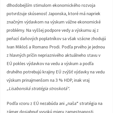
dlhodobejším stimulom ekonomického rozvoja
potvrdzuje skúsenosť Japonska, ktoré má napriek
značným výdavkom na výskum vážne ekonomické
problémy. Na vyššej podpore vedy a výskumu aj z
peňazí daňových poplatníkov sa však vzácne zhodujú
Ivan Mikloš a Romano Prodi. Podľa prvého je jednou
z hlavných príčin nepriaznivého aktuálneho stavu v
EÚ pokles výdavkov na vedu a výskum a podľa
druhého potrebujú krajiny EÚ zvýšiť výdavky na vedu
výskum prinajmenšom na 3 % HDP, inak vraj
„Lisabonská stratégia stroskotá“.
Podľa vzoru z EÚ nezabúda ani „naša“ stratégia na
zámer dosiahnuť vysokú mieru zamestnanosti.