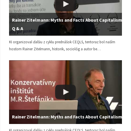
Rainer Zitelmann: Myths and Facts About Capitalism |
Q & A
KI organizoval ďalšiu z cyklu prednášok CEQLS, tentoraz bol naším
hosťom Rainer Zitelmann, historik, sociológ a autor be…
Rainer Zitelmann: Myths and Facts About Capitalism
KI organizoval ďalšiu z cyklu prednášok CEQLS, tentoraz bol naším