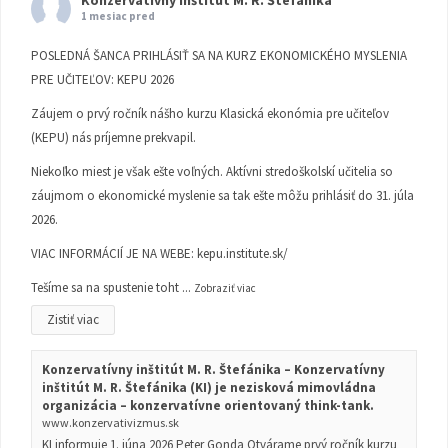
Konzervatívny inštitút M. R. Štefánika
1 mesiac pred
POSLEDNÁ ŠANCA PRIHLÁSIŤ SA NA KURZ EKONOMICKÉHO MYSLENIA
PRE UČITEĽOV: KEPU 2026
Záujem o prvý ročník nášho kurzu Klasická ekonómia pre učiteľov
(KEPU) nás príjemne prekvapil.
Niekoľko miest je však ešte voľných. Aktívni stredoškolskí učitelia so
záujmom o ekonomické myslenie sa tak ešte môžu prihlásiť do 31. júla
2026.
VIAC INFORMÁCIÍ JE NA WEBE:
kepu.institute.sk/
Tešíme sa na spustenie toht
...
Zobraziť viac
Zistiť viac
Konzervatívny inštitút M. R. Štefánika – Konzervatívny
inštitút M. R. Štefánika (KI) je nezisková mimovládna
organizácia – konzervatívne orientovaný think-tank.
www.konzervativizmus.sk
KI informuje 1. júna 2026 Peter Gonda Otvárame prvý ročník kurzu