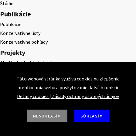
Štúdie
Publikácie
Publikácie
Konzervatívne listy
Konzervatívne pohľady
Projekty
Akadémia klasickej ekonómie
KEPS
Táto webová stránka využíva cookies na zlepšenie
CEQLS
prehliadania webu a poskytovanie ďalších funkcií.
Cena Dominika Tatarku
Detaily cookies
|
Zásady ochrany osobných údajov
Cena Ernesta Valka
Študentská esej
Deň daňového odbremenenia
NESÚHLASÍM
SÚHLASÍM