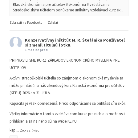
Klasická ekonómia pre učiteľov # ekonómia # vzdelávanie
Stredoškolským učiteľom ponúkame unikátny vzdelávací kurz ek...
Zobraziť na Facebooku
·
Zdieľať
Konzervatívny inštitút M. R. Štefánika
Používateľ
si zmenil titulnú fotku.
1 mesiac pred
PRIPRAVILI SME KURZ ZÁKLADOV EKONOMICKÉHO MYSLENIA PRE
UČITEĽOV
Aktívni stredoškolskí učitelia so záujmom o ekonomické myslenie sa
môžu prihlásiť na náš víkendový kurz Klasická ekonómia pre učiteľov
(KEPU) 2026 do 31. JÚLA.
Kapacita je však obmedzená. Preto odporúčame sa prihlásiť čím skôr.
Všetky informácie o tomto vzdelávacom kurze pre nich a o možnosti
prihlásenia sa na neho sú na webe KEPU:
kep
...
Zobraziť viac