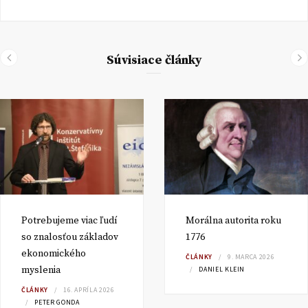
Súvisiace články
Potrebujeme viac ľudí
Morálna autorita roku
so znalosťou základov
1776
ekonomického
ČLÁNKY
9. MARCA 2026
myslenia
DANIEL KLEIN
ČLÁNKY
16. APRÍLA 2026
PETER GONDA