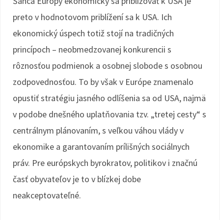
Šanca Európy ekonomicky sa približovať k USA je
preto v hodnotovom priblížení sa k USA. Ich
ekonomický úspech totiž stojí na tradičných
princípoch – neobmedzovanej konkurencii s
rôznosťou podmienok a osobnej slobode s osobnou
zodpovednosťou. To by však v Európe znamenalo
opustiť stratégiu jasného odlíšenia sa od USA, najmä
v podobe dnešného uplatňovania tzv. „tretej cesty“ s
centrálnym plánovaním, s veľkou váhou vlády v
ekonomike a garantovaním prílišných sociálnych
práv. Pre európskych byrokratov, politikov i značnú
časť obyvateľov je to v blízkej dobe
neakceptovateľné.