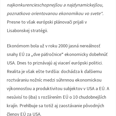
najkonkurencieschopnejšou a najdynamickejšou,
poznatkovo orientovanou ekonomikou vo svete“.
Presne to však európski plánovači prijali v
Lisabonskej stratégii.
Ekonómom bola už v roku 2000 jasná nereálnosť
snahy EÚ za „dve päťročnice“ ekonomicky dobehnúť
USA. Dnes to priznávajú aj viacerí európski politici.
Realita je však ešte tvrdšia: dochádza k ďalšiemu
roztváraniu nožníc medzi súhrnnou ekonomickou
výkonnosťou a produktivitou subjektov v USA a EÚ. A
nesúvisí to (iba) s rozšírením EÚ o 10 chudobnejších
krajín. Prehlbuje sa totiž aj zaostávanie pôvodných
členov EÚ za USA.