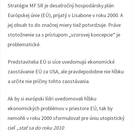
Stratégie MF SR je desaťročný hospodársky plán
Európskej únie (EÚ), prijatý v Lisabone v roku 2000. A
jej obsah to do značnej miery tiež potvrdzuje. Práve
stotožnenie sa s prístupom „vzorovej koncepcie“ je
problematické.
Predstavitelia EÚ si síce uvedomujú ekonomické
zaostávanie EÚ za USA, ale pravdepodobne nie hĺbku
a určite nie príčiny tohto zaostávania.
Ak by si európski lídri uvedomovali hĺbku
ekonomických problémov v priestore EÚ, tak by
nemohli v roku 2000 sformulovať pre úniu utopistický
cieľ
„stať sa do roku 2010