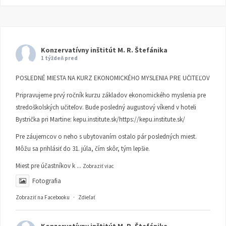
Konzervatívny inštitút M. R. Štefánika
1 týždeň pred
POSLEDNÉ MIESTA NA KURZ EKONOMICKÉHO MYSLENIA PRE UČITEĽOV
Pripravujeme prvý ročník kurzu základov ekonomického myslenia pre
stredoškolských učiteľov. Bude posledný augustový víkend v hoteli
Bystrička pri Martine:
kepu.institute.sk/https://kepu.institute.sk/
Pre záujemcov o neho s ubytovaním ostalo pár posledných miest.
Môžu sa prihlásiť do 31. júla, čím skôr, tým lepšie.
Miest pre účastníkov k
...
Zobraziť viac
Fotografia
Zobraziť na Facebooku
·
Zdieľať