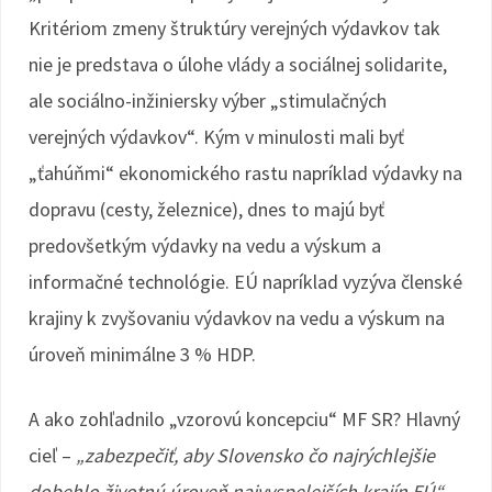
Kritériom zmeny štruktúry verejných výdavkov tak
nie je predstava o úlohe vlády a sociálnej solidarite,
ale sociálno-inžiniersky výber „stimulačných
verejných výdavkov“. Kým v minulosti mali byť
„ťahúňmi“ ekonomického rastu napríklad výdavky na
dopravu (cesty, železnice), dnes to majú byť
predovšetkým výdavky na vedu a výskum a
informačné technológie. EÚ napríklad vyzýva členské
krajiny k zvyšovaniu výdavkov na vedu a výskum na
úroveň minimálne 3 % HDP.
A ako zohľadnilo „vzorovú koncepciu“ MF SR? Hlavný
cieľ –
„zabezpečiť, aby Slovensko čo najrýchlejšie
dobehlo životnú úroveň najvyspelejších krajín EÚ“
–