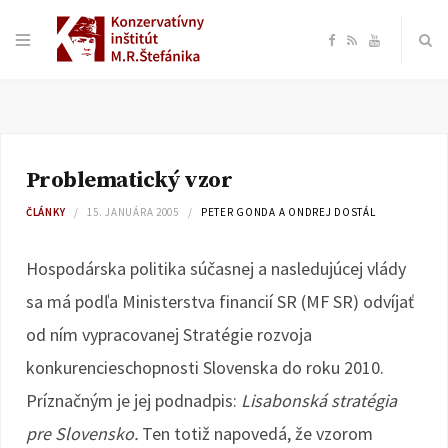
F
R
Y
a
S
o
c
S
u
Problematický vzor
e
T
ČLÁNKY
15. JANUÁRA 2005
PETER GONDA A ONDREJ DOSTÁL
b
u
Hospodárska politika súčasnej a nasledujúcej vlády
o
b
sa má podľa Ministerstva financií SR (MF SR) odvíjať
od ním vypracovanej Stratégie rozvoja
o
e
konkurencieschopnosti Slovenska do roku 2010.
k
Príznačným je jej podnadpis:
Lisabonská stratégia
pre Slovensko.
Ten totiž napovedá, že vzorom