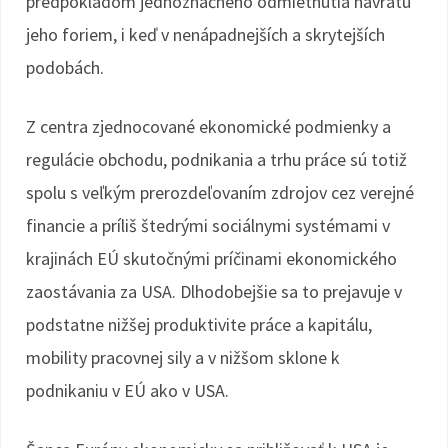
predpokladom jednoznačného odmietnutia návratu
jeho foriem, i keď v nenápadnejších a skrytejších
podobách.
Z centra zjednocované ekonomické podmienky a
regulácie obchodu, podnikania a trhu práce sú totiž
spolu s veľkým prerozdeľovaním zdrojov cez verejné
financie a príliš štedrými sociálnymi systémami v
krajinách EÚ skutočnými príčinami ekonomického
zaostávania za USA. Dlhodobejšie sa to prejavuje v
podstatne nižšej produktivite práce a kapitálu,
mobility pracovnej sily a v nižšom sklone k
podnikaniu v EÚ ako v USA.