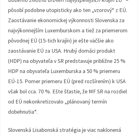
pôsobí podobne utopisticky ako ten „vzorový“ z EÚ.
Zaostávanie ekonomickej výkonnosti Slovenska za
najvýkonnejším Luxemburskom a tiež za priemerom
pôvodnej EÚ (15-tich krajín) je ešte väčšie ako
zaostávanie EÚ za USA. Hrubý domáci produkt
(HDP) na obyvateľa v SR predstavuje približne 25 %
HDP na obyvateľa Luxemburska a 50 % priemeru
EÚ-15. Pomer priemeru EÚ (pred rozšírením) k USA
však bol cca. 70 %. Ešte šťastie, že MF SR na rozdiel
od EÚ nekonkretizovalo „plánovaný termín
dobehnutia“.
Slovenská Lisabonská stratégia je viac naklonená