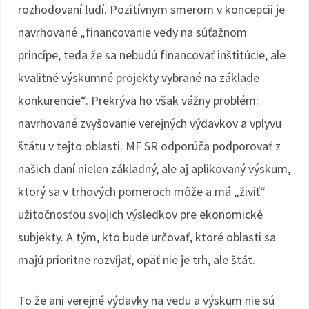
rozhodovaní ľudí. Pozitívnym smerom v koncepcii je
navrhované „financovanie vedy na súťažnom
princípe, teda že sa nebudú financovať inštitúcie, ale
kvalitné výskumné projekty vybrané na základe
konkurencie“. Prekrýva ho však vážny problém:
navrhované zvyšovanie verejných výdavkov a vplyvu
štátu v tejto oblasti. MF SR odporúča podporovať z
našich daní nielen základný, ale aj aplikovaný výskum,
ktorý sa v trhových pomeroch môže a má „živiť“
užitočnosťou svojich výsledkov pre ekonomické
subjekty. A tým, kto bude určovať, ktoré oblasti sa
majú prioritne rozvíjať, opäť nie je trh, ale štát.
To že ani verejné výdavky na vedu a výskum nie sú