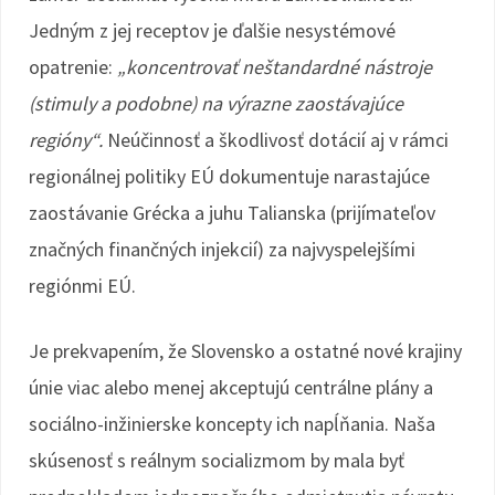
Jedným z jej receptov je ďalšie nesystémové
opatrenie:
„koncentrovať neštandardné nástroje
(stimuly a podobne) na výrazne zaostávajúce
regióny“.
Neúčinnosť a škodlivosť dotácií aj v rámci
regionálnej politiky EÚ dokumentuje narastajúce
zaostávanie Grécka a juhu Talianska (prijímateľov
značných finančných injekcií) za najvyspelejšími
regiónmi EÚ.
Je prekvapením, že Slovensko a ostatné nové krajiny
únie viac alebo menej akceptujú centrálne plány a
sociálno-inžinierske koncepty ich napĺňania. Naša
skúsenosť s reálnym socializmom by mala byť