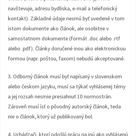
navštevuje, adresu bydliska, e-mail a telefonický
kontakt). Základné údaje nesmú byť uvedené v tom
istom dokumente ako článok, ale osobitne v
samostatnom dokumente (formát .doc alebo .rtf
alebo .pdf). Články doručené inou ako elektronickou
formou (napr. poštou, faxom) nebudú akceptované.
3. Odborný článok musí byť napísaný v slovenskom
alebo českom jazyku, musí sa týkať vyhlásenej témy
a jej rozsah nesmie presiahnuť 10 normostrán.
Zároveň musí ísť o pôvodný autorský článok, teda
nie o článok, ktorý už publikovaný bol.
4. Uchádzači, ktorí odošlú prácu na inú ako vyhlásenú