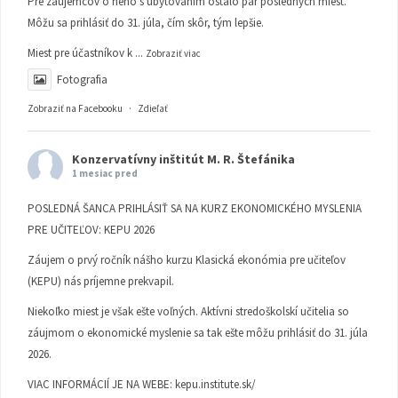
Pre záujemcov o neho s ubytovaním ostalo pár posledných miest.
Môžu sa prihlásiť do 31. júla, čím skôr, tým lepšie.
Miest pre účastníkov k
...
Zobraziť viac
Fotografia
Zobraziť na Facebooku
·
Zdieľať
Konzervatívny inštitút M. R. Štefánika
1 mesiac pred
POSLEDNÁ ŠANCA PRIHLÁSIŤ SA NA KURZ EKONOMICKÉHO MYSLENIA
PRE UČITEĽOV: KEPU 2026
Záujem o prvý ročník nášho kurzu Klasická ekonómia pre učiteľov
(KEPU) nás príjemne prekvapil.
Niekoľko miest je však ešte voľných. Aktívni stredoškolskí učitelia so
záujmom o ekonomické myslenie sa tak ešte môžu prihlásiť do 31. júla
2026.
VIAC INFORMÁCIÍ JE NA WEBE:
kepu.institute.sk/