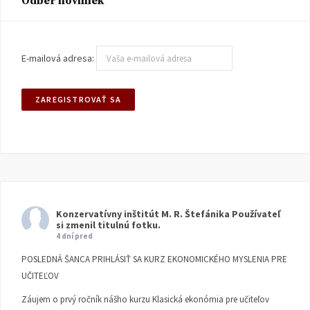
Odber noviniek
E-mailová adresa:
Konzervatívny inštitút M. R. Štefánika
Používateľ
si zmenil titulnú fotku.
4 dní pred
POSLEDNÁ ŠANCA PRIHLÁSIŤ SA KURZ EKONOMICKÉHO MYSLENIA PRE
UČITEĽOV
Záujem o prvý ročník nášho kurzu Klasická ekonómia pre učiteľov