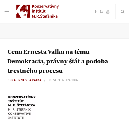
F
R
Y
a
S
o
c
S
u
Cena Ernesta Valka na tému
e
T
Demokracia, právny štát a podoba
b
u
trestného procesu
CENA ERNESTA VALKA
30. SEPTEMBRA 2016
o
b
o
e
k