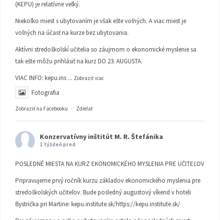
(KEPU) je relatívne veľký.
Niekoľko miest s ubytovaním je však ešte voľných. A viac miest je
voľných na účasť na kurze bez ubytovania.
Aktívni stredoškolskí učitelia so záujmom o ekonomické myslenie sa
tak ešte môžu prihlásiť na kurz DO 23. AUGUSTA.
VIAC INFO:
kepu.ins
...
Zobraziť viac
Fotografia
Zobraziť na Facebooku
·
Zdieľať
Konzervatívny inštitút M. R. Štefánika
1 týždeň pred
POSLEDNÉ MIESTA NA KURZ EKONOMICKÉHO MYSLENIA PRE UČITEĽOV
Pripravujeme prvý ročník kurzu základov ekonomického myslenia pre
stredoškolských učiteľov. Bude posledný augustový víkend v hoteli
Bystrička pri Martine:
kepu.institute.sk/https://kepu.institute.sk/