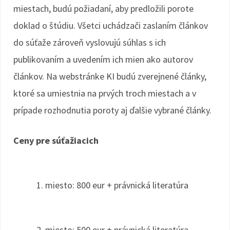
miestach, budú požiadaní, aby predložili porote
doklad o štúdiu. Všetci uchádzači zaslaním článkov
do súťaže zároveň vyslovujú súhlas s ich
publikovaním a uvedením ich mien ako autorov
článkov. Na webstránke KI budú zverejnené články,
ktoré sa umiestnia na prvých troch miestach a v
prípade rozhodnutia poroty aj ďalšie vybrané články.
Ceny pre súťažiacich
1. miesto: 800 eur + právnická literatúra
2. miesto: 500 eur + právnická literatúra