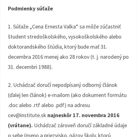
Podmienky súťaže
1. Súťaže „Cena Ernesta Valka“ sa môže zúčastniť
študent stredoškolského, vysokoškolského alebo
doktorandského štúdia, ktorý bude mať 31.
decembra 2016 menej ako 28 rokov (t. j. narodený po
31. decembri 1988).
2. Uchádzač doručí nepodpísaný odborný článok
(ďalej len článok) e-mailom (ako dokument formátu
.doc alebo .rtf alebo .pdf) na adresu
cev@institute.sk
najneskôr 17. novembra 2016
(vrátane).
Uchádzač zároveň doručí základné údaje
o sebe (meno a priezvisko, názov školy, ktorú