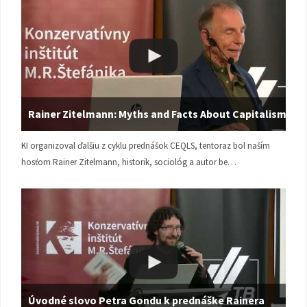
Rainer Zitelmann: Myths and Facts About Capitalism
KI organizoval ďalšiu z cyklu prednášok CEQLS, tentoraz bol naším
hosťom Rainer Zitelmann, historik, sociológ a autor be…
Úvodné slovo Petra Gondu k prednáške Rainera