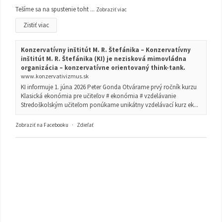
Tešíme sa na spustenie toht
...
Zobraziť viac
Zistiť viac
Konzervatívny inštitút M. R. Štefánika – Konzervatívny
inštitút M. R. Štefánika (KI) je nezisková mimovládna
organizácia – konzervatívne orientovaný think-tank.
www.konzervativizmus.sk
KI informuje 1. júna 2026 Peter Gonda Otvárame prvý ročník kurzu
Klasická ekonómia pre učiteľov # ekonómia # vzdelávanie
Stredoškolským učiteľom ponúkame unikátny vzdelávací kurz ek...
Zobraziť na Facebooku
·
Zdieľať