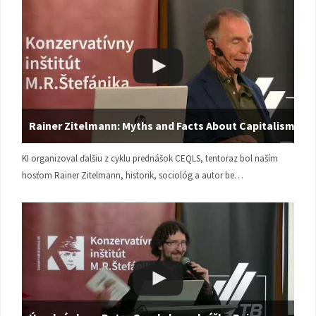
Rainer Zitelmann: Myths and Facts About Capitalism
KI organizoval ďalšiu z cyklu prednášok CEQLS, tentoraz bol naším
hosťom Rainer Zitelmann, historik, sociológ a autor be…