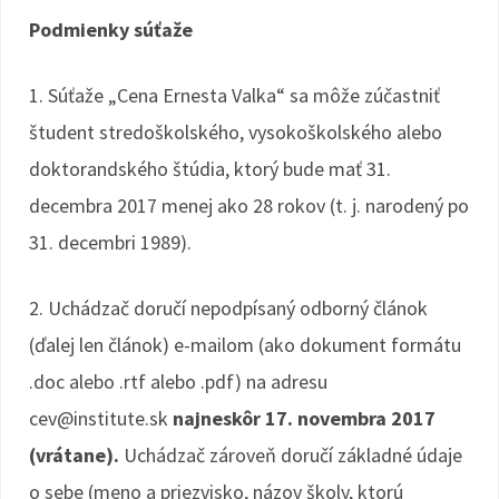
Podmienky súťaže
1. Súťaže „Cena Ernesta Valka“ sa môže zúčastniť
študent stredoškolského, vysokoškolského alebo
doktorandského štúdia, ktorý bude mať 31.
decembra 2017 menej ako 28 rokov (t. j. narodený po
31. decembri 1989).
2. Uchádzač doručí nepodpísaný odborný článok
(ďalej len článok) e-mailom (ako dokument formátu
.doc alebo .rtf alebo .pdf) na adresu
cev@institute.sk
najneskôr 17. novembra 2017
(vrátane).
Uchádzač zároveň doručí základné údaje
o sebe (meno a priezvisko, názov školy, ktorú