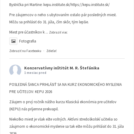
Bystrička pri Martine:
kepu.institute.sk/https://kepu.institute.sk/
Pre záujemcov o neho s ubytovaním ostalo pár posledných miest.
Môžu sa prihlásiť do 31. júla, čím skôr, tým lepšie.
Miest pre účastníkov k
...
Zobraziť viac
Fotografia
Zobraziť na Facebooku
·
Zdieľať
Konzervatívny inštitút M. R. Štefánika
1 mesiac pred
POSLEDNÁ ŠANCA PRIHLÁSIŤ SA NA KURZ EKONOMICKÉHO MYSLENIA
PRE UČITEĽOV: KEPU 2026
Záujem o prvý ročník nášho kurzu Klasická ekonómia pre učiteľov
(KEPU) nás príjemne prekvapil.
Niekoľko miest je však ešte voľných. Aktívni stredoškolskí učitelia so
záujmom o ekonomické myslenie sa tak ešte môžu prihlásiť do 31. júla
2026.