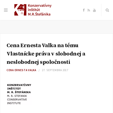
F
R
Y
a
S
o
c
S
u
Cena Ernesta Valka na tému
e
T
Vlastnícke práva v slobodnej a
b
u
neslobodnej spoločnosti
CENA ERNESTA VALKA
27. SEPTEMBRA 2017
o
b
o
e
k