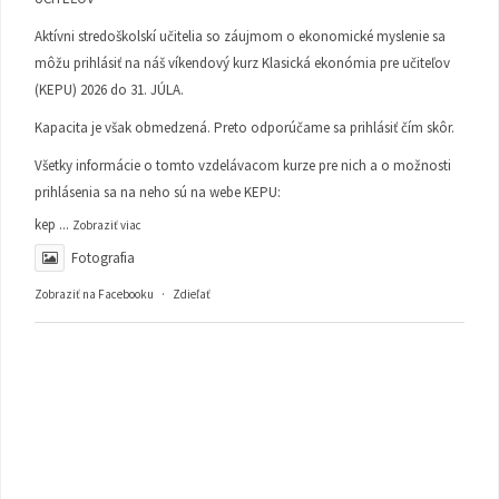
Aktívni stredoškolskí učitelia so záujmom o ekonomické myslenie sa
môžu prihlásiť na náš víkendový kurz Klasická ekonómia pre učiteľov
(KEPU) 2026 do 31. JÚLA.
Kapacita je však obmedzená. Preto odporúčame sa prihlásiť čím skôr.
Všetky informácie o tomto vzdelávacom kurze pre nich a o možnosti
prihlásenia sa na neho sú na webe KEPU:
kep
...
Zobraziť viac
Fotografia
Zobraziť na Facebooku
·
Zdieľať