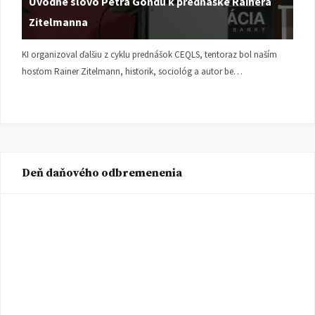
Úvodné slovo Petra Gondu k prednáške Rainera
Zitelmanna
KI organizoval ďalšiu z cyklu prednášok CEQLS, tentoraz bol naším
hosťom Rainer Zitelmann, historik, sociológ a autor be…
Deň daňového odbremenenia