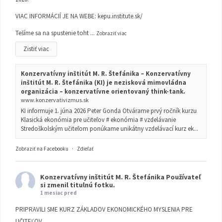
VIAC INFORMÁCIÍ JE NA WEBE:
kepu.institute.sk/
Tešíme sa na spustenie toht
...
Zobraziť viac
Zistiť viac
Konzervatívny inštitút M. R. Štefánika – Konzervatívny
inštitút M. R. Štefánika (KI) je nezisková mimovládna
organizácia – konzervatívne orientovaný think-tank.
www.konzervativizmus.sk
KI informuje 1. júna 2026 Peter Gonda Otvárame prvý ročník kurzu
Klasická ekonómia pre učiteľov # ekonómia # vzdelávanie
Stredoškolským učiteľom ponúkame unikátny vzdelávací kurz ek...
Zobraziť na Facebooku
·
Zdieľať
Konzervatívny inštitút M. R. Štefánika
Používateľ
si zmenil titulnú fotku.
1 mesiac pred
PRIPRAVILI SME KURZ ZÁKLADOV EKONOMICKÉHO MYSLENIA PRE
UČITEĽOV