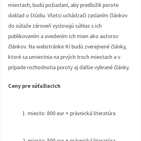
miestach, budú požiadaní, aby predložili porote
doklad o štúdiu. Všetci uchádzači zaslaním článkov
do súťaže zároveň vyslovujú súhlas s ich
publikovaním a uvedením ich mien ako autorov
článkov. Na webstránke KI budú zverejnené články,
ktoré sa umiestnia na prvých troch miestach a v
prípade rozhodnutia poroty aj ďalšie vybrané články.
Ceny pre súťažiacich
1. miesto: 800 eur + právnická literatúra
2. miesto: 500 eur + právnická literatúra