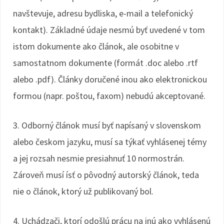
navštevuje, adresu bydliska, e-mail a telefonický
kontakt). Základné údaje nesmú byť uvedené v tom
istom dokumente ako článok, ale osobitne v
samostatnom dokumente (formát .doc alebo .rtf
alebo .pdf). Články doručené inou ako elektronickou
formou (napr. poštou, faxom) nebudú akceptované.
3. Odborný článok musí byť napísaný v slovenskom
alebo českom jazyku, musí sa týkať vyhlásenej témy
a jej rozsah nesmie presiahnuť 10 normostrán.
Zároveň musí ísť o pôvodný autorský článok, teda
nie o článok, ktorý už publikovaný bol.
4. Uchádzači, ktorí odošlú prácu na inú ako vyhlásenú