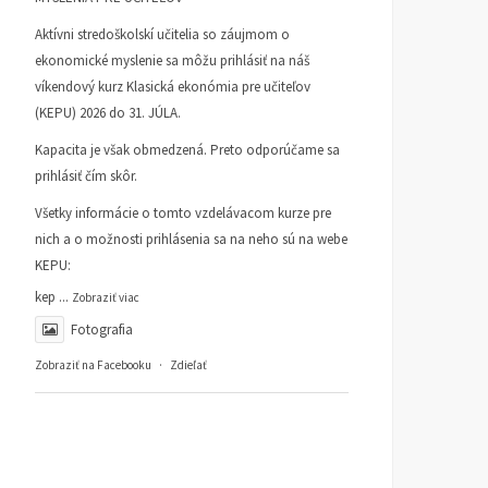
Aktívni stredoškolskí učitelia so záujmom o
ekonomické myslenie sa môžu prihlásiť na náš
víkendový kurz Klasická ekonómia pre učiteľov
(KEPU) 2026 do 31. JÚLA.
Kapacita je však obmedzená. Preto odporúčame sa
prihlásiť čím skôr.
Všetky informácie o tomto vzdelávacom kurze pre
nich a o možnosti prihlásenia sa na neho sú na webe
KEPU:
kep
...
Zobraziť viac
Fotografia
Zobraziť na Facebooku
·
Zdieľať