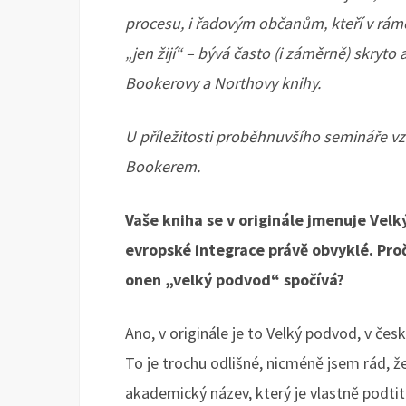
procesu, i řadovým občanům, kteří v rámc
„jen
žijí“ – bývá často (i záměrně) skryto
Bookerovy a Northovy knihy.
U příležitosti proběhnuvšího semináře vz
Bookerem.
Vaše kniha se v originále jmenuje Velký
evropské integrace právě obvyklé. Proč
onen „velký podvod“ spočívá?
Ano, v originále je to Velký podvod, v če
To je trochu odlišné, nicméně jsem rád, ž
akademický název, který je vlastně podtit