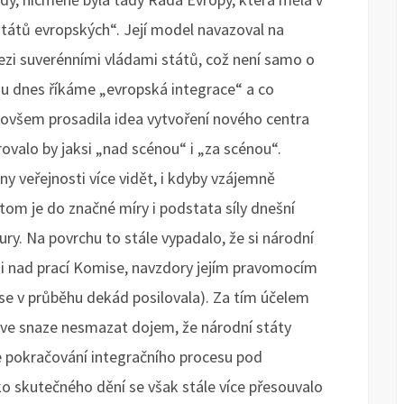
tátů evropských“. Její model navazoval na
ezi suverénními vládami států, což není samo o
mu dnes říkáme „evropská integrace“ a co
e ovšem prosadila idea vytvoření nového centra
rovalo by jaksi „nad scénou“ i „za scénou“.
ny veřejnosti více vidět, i kdyby vzájemně
v tom je do značné míry i podstata síly dnešní
ury. Na povrchu to stále vypadalo, že si národní
o i nad prací Komise, navzdory jejím pravomocím
rá se v průběhu dekád posilovala). Za tím účelem
 ve snaze nesmazat dojem, že národní státy
e pokračování integračního procesu pod
ko skutečného dění se však stále více přesouvalo