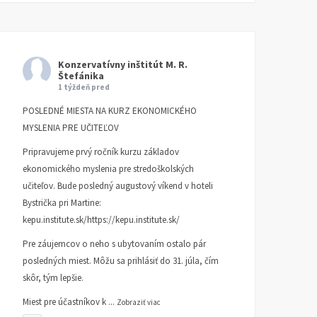
Konzervatívny inštitút M. R.
Štefánika
1 týždeň pred
POSLEDNÉ MIESTA NA KURZ EKONOMICKÉHO
MYSLENIA PRE UČITEĽOV
Pripravujeme prvý ročník kurzu základov
ekonomického myslenia pre stredoškolských
učiteľov. Bude posledný augustový víkend v hoteli
Bystrička pri Martine:
kepu.institute.sk/https://kepu.institute.sk/
Pre záujemcov o neho s ubytovaním ostalo pár
posledných miest. Môžu sa prihlásiť do 31. júla, čím
skôr, tým lepšie.
Miest pre účastníkov k
...
Zobraziť viac