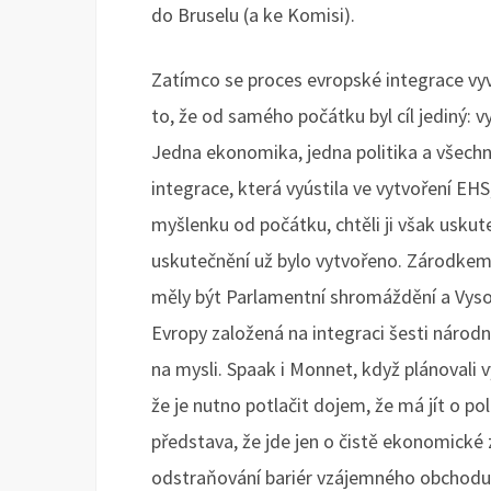
do Bruselu (a ke Komisi).
Zatímco se proces evropské integrace vyv
to, že od samého počátku byl cíl jediný: 
Jedna ekonomika, jedna politika a všech
integrace, která vyústila ve vytvoření EH
myšlenku od počátku, chtěli ji však uskute
uskutečnění už bylo vytvořeno. Zárodkem
měly být Parlamentní shromáždění a Vyso
Evropy založená na integraci šesti národn
na mysli. Spaak i Monnet, když plánovali v
že je nutno potlačit dojem, že má jít o po
představa, že jde jen o čistě ekonomické 
odstraňování bariér vzájemného obchodu a