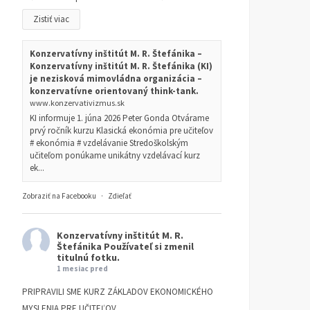
Zistiť viac
Konzervatívny inštitút M. R. Štefánika –
Konzervatívny inštitút M. R. Štefánika (KI)
je nezisková mimovládna organizácia –
konzervatívne orientovaný think-tank.
www.konzervativizmus.sk
KI informuje 1. júna 2026 Peter Gonda Otvárame
prvý ročník kurzu Klasická ekonómia pre učiteľov
# ekonómia # vzdelávanie Stredoškolským
učiteľom ponúkame unikátny vzdelávací kurz
ek...
Zobraziť na Facebooku
·
Zdieľať
Konzervatívny inštitút M. R.
Štefánika
Používateľ si zmenil
titulnú fotku.
1 mesiac pred
PRIPRAVILI SME KURZ ZÁKLADOV EKONOMICKÉHO
MYSLENIA PRE UČITEĽOV