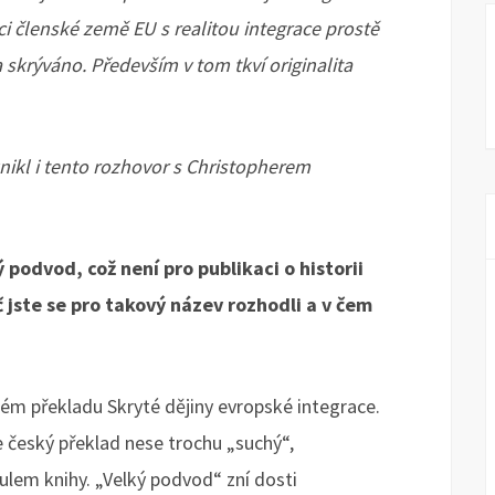
i členské země EU s realitou integrace prostě
 a skrýváno. Především v tom tkví originalita
nikl i tento rozhovor s Christopherem
 podvod, což není pro publikaci o historii
 jste se pro takový název rozhodli a v čem
ském překladu Skryté dějiny evropské integrace.
e český překlad nese trochu „suchý“,
ulem knihy. „Velký podvod“ zní dosti