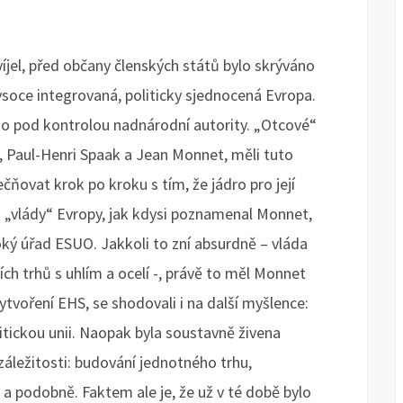
íjel, před občany členských států bylo skrýváno
vysoce integrovaná, politicky sjednocená Evropa.
no pod kontrolou nadnárodní autority. „Otcové“
S, Paul-Henri Spaak a Jean Monnet, měli tuto
čňovat krok po kroku s tím, že jádro pro její
 „vlády“ Evropy, jak kdysi poznamenal Monnet,
ký úřad ESUO. Jakkoli to zní absurdně – vláda
ích trhů s uhlím a ocelí -, právě to měl Monnet
ytvoření EHS, se shodovali i na další myšlence:
litickou unii. Naopak byla soustavně živena
záležitosti: budování jednotného trhu,
 podobně. Faktem ale je, že už v té době bylo