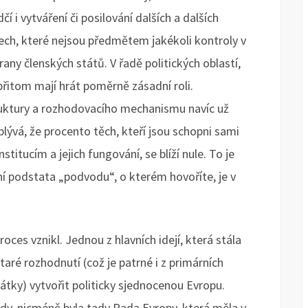
í i vytváření či posilování dalších a dalších
etech, které nejsou předmětem jakékoli kontroly v
ny členských států. V řadě politických oblastí,
přitom mají hrát poměrně zásadní roli.
struktury a rozhodovacího mechanismu navíc už
ývá, že procento těch, kteří jsou schopni sami
titucím a jejich fungování, se blíží nule. To je
í podstata „podvodu“, o kterém hovoříte, je v
roces vznikl. Jednou z hlavních idejí, která stála
taré rozhodnutí (což je patrné i z primárních
ky) vytvořit politicky sjednocenou Evropu.
dy, nicméně byla tady Rada Evropy, která měla v