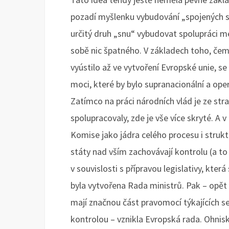
pozadí myšlenku vybudování „spojených s
určitý druh „snu“ vybudovat spolupráci m
sobě nic špatného. V základech toho, če
vyústilo až ve vytvoření Evropské unie, s
moci, které by bylo supranacionální a ope
Zatímco na práci národních vlád je ze stra
spolupracovaly, zde je vše více skryté. A 
Komise jako jádra celého procesu i strukt
státy nad vším zachovávají kontrolu (a t
v souvislosti s přípravou legislativy, kte
byla vytvořena Rada ministrů. Pak – opět
mají značnou část pravomocí týkajících s
kontrolou – vznikla Evropská rada. Ohnis