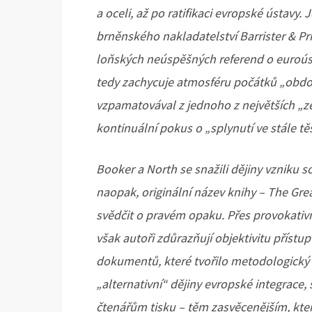
a oceli, až po ratifikaci evropské ústavy.
brněnského nakladatelství Barrister & Pri
loňských neúspěšných referend o euroúst
tedy zachycuje atmosféru počátků „období
vzpamatovával z jednoho z největších „zem
kontinuální pokus o „splynutí ve stále těs
Booker a North se snažili dějiny vzniku s
naopak, originální název knihy – The Gre
svědčit o pravém opaku. Přes provokativn
však autoři zdůrazňují objektivitu přístu
dokumentů, které tvořilo metodologický 
„alternativní“ dějiny evropské integrace,
čtenářům tisku – těm zasvěcenějším, kteř