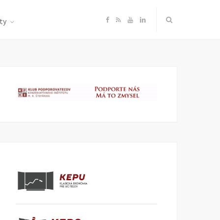
F
R
Y
L
ty
a
S
o
i
c
S
u
n
e
T
k
b
u
e
o
b
d
o
e
I
k
n