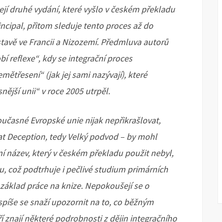
 Její druhé vydání, které vyšlo v českém překladu
ncipal, přitom sleduje tento proces až do
avě ve Francii a Nizozemí. Předmluva autorů
 reflexe“, kdy se integrační proces
ětřesení“ (jak jej sami nazývají), které
nější unii“ v roce 2005 utrpěl.
oučasné Evropské unie nijak nepřikrašlovat,
at Deception, tedy Velký podvod – by mohl
í název, který v českém překladu použit nebyl,
pu, což podtrhuje i pečlivé studium primárních
základ práce na knize. Nepokoušejí se o
 spíše se snaží upozornit na to, co běžným
í znají některé podrobnosti z dějin integračního