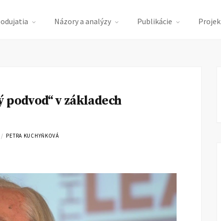
podujatia
Názory a analýzy
Publikácie
Projek
ý podvod“ v základech
PETRA KUCHYŇKOVÁ