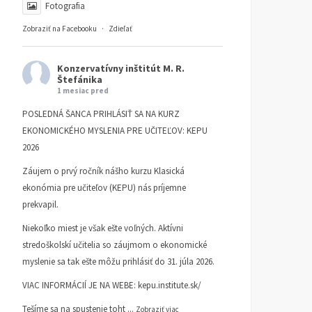
Fotografia
Zobraziť na Facebooku
·
Zdieľať
Konzervatívny inštitút M. R.
Štefánika
1 mesiac pred
POSLEDNÁ ŠANCA PRIHLÁSIŤ SA NA KURZ
EKONOMICKÉHO MYSLENIA PRE UČITEĽOV: KEPU
2026
Záujem o prvý ročník nášho kurzu Klasická
ekonómia pre učiteľov (KEPU) nás príjemne
prekvapil.
Niekoľko miest je však ešte voľných. Aktívni
stredoškolskí učitelia so záujmom o ekonomické
myslenie sa tak ešte môžu prihlásiť do 31. júla 2026.
VIAC INFORMÁCIÍ JE NA WEBE:
kepu.institute.sk/
Tešíme sa na spustenie toht
...
Zobraziť viac