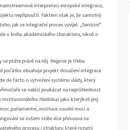
mainstreamové interpretaci evropské integrace,
ojektu nepřipouští. Faktem však je, že samotný
toho, jak se integrační proces vyvíjel. „Seriózní“
jde o knihu akademického charakteru, nikoli o
se ptáte právě na něj. Nejprve je třeba
od počátku obsahuje projekt dosažení integrace
 jde de facto o vytvoření systému vlády, který
římočaře se nabízí poukázat na neprůhlednost
nstitucionálního hlediska) jako kterýkoli jiný
, moc parlamentní, instituce soudní moci a
fungování se ovšem stále více přesouvá na
vatelného procesu i struktury, které rozumí