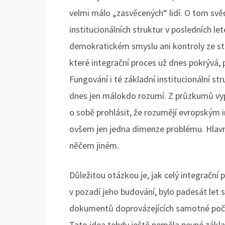
velmi málo „zasvěcených“ lidí. O tom svědč
institucionálních struktur v posledních l
demokratickém smyslu ani kontroly ze stra
které integrační proces už dnes pokrývá, 
Fungování i té základní institucionální 
dnes jen málokdo rozumí. Z průzkumů vypl
o sobě prohlásit, že rozumějí evropským ins
ovšem jen jedna dimenze problému. Hlavn
něčem jiném.
Důležitou otázkou je, jak celý integrační p
v pozadí jeho budování, bylo padesát let s
dokumentů doprovázejících samotné počát
Tato idea tehdy ještě neměla pevné zákla