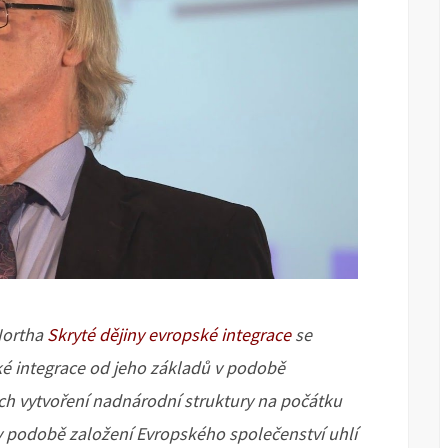
Northa
Skryté dějiny evropské integrace
se
ké integrace od jeho základů v podobě
ech vytvoření nadnárodní struktury na počátku
e v podobě založení Evropského společenství uhlí