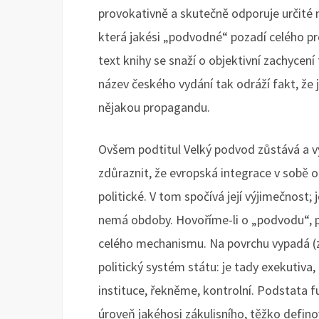
provokativně a skutečně odporuje určité 
která jakési „podvodné“ pozadí celého pr
text knihy se snaží o objektivní zachycení 
název českého vydání tak odráží fakt, že 
nějakou propagandu.
Ovšem podtitul Velký podvod zůstává a vy 
zdůraznit, že evropská integrace v sobě 
politické. V tom spočívá její výjimečnost;
nemá obdoby. Hovoříme-li o „podvodu“, p
celého mechanismu. Na povrchu vypadá (z i
politický systém státu: je tady exekutiva
instituce, řekněme, kontrolní. Podstata 
úroveň jakéhosi zákulisního, těžko defino