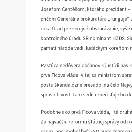
Jozefom Čentéšom, ktorého prezident – h
pričom Generálna prokuratúra „funguje“ už
roka Úrad pre verejné obstarávanie, vyše 
kontrolného úradu SR nominant HZDS. Sl
pamäti národa vadil ľudáckym koreňom na
Rastúca nedôvera občanov k justícii nás k
prvá Ficova vláda. V tej sa ministrom spra
postu škandalózne presadol na čelo Najv
spravodlivosti tam sedí a znečisťuje ho d
Podobne ako prvá Ficova vláda, i tá druhá 
Za najväčšiu reformu štátnej správy od ro
esom, hoci mohol byť. ESO bude znamenať 