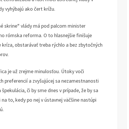
y vyhýbajú ako čert krížu.
dné skrine“ vlády má pod palcom minister
ho rómska reforma. O to hlasnejšie finišuje
 kríza, obstarávať treba rýchlo a bez zbytočných
rov.
ca je už zrejme minulosťou. Útoky voči
ch preferencií a zvyšujúcej sa nezamestnanosti
 špekulácia, či by sme dnes v prípade, že by sa
i na to, kedy po nej v ústavnej väčšine nastúpi
ú.