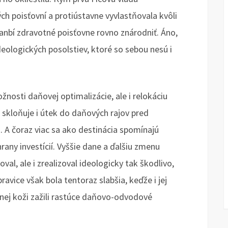
h poisťovní a protiústavne vyvlastňovala kvôli
hanbí zdravotné poisťovne rovno znárodniť. Áno,
deologických posolstiev, ktoré so sebou nesú i
žnosti daňovej optimalizácie, ale i relokáciu
a skloňuje i útek do daňových rajov pred
 čoraz viac sa ako destinácia spomínajú
hrany investícií. Vyššie dane a ďalšiu zmenu
val, ale i zrealizoval ideologicky tak škodlivo,
pravice však bola tentoraz slabšia, keďže i jej
stnej koži zažili rastúce daňovo-odvodové