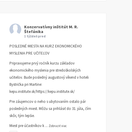
Konzervatívny inštitút M. R.
Štefánika
1 týždeň pred
POSLEDNÉ MIESTA NA KURZ EKONOMICKÉHO
MYSLENIA PRE UČITEĽOV
Pripravujeme prvý ročník kurzu základov
ekonomického myslenia pre stredoškolských
učiteľov. Bude posledný augustový víkend v hoteli
Bystrička pri Martine:
kepu.institute.sk/https://kepu.institute.sk/
Pre záujemcov o neho s ubytovaním ostalo pár
posledných miest. Môžu sa prihlásiť do 31. júla, čím
skôr, tým lepšie.
Miest pre účastníkov k
...
Zobraziť viac