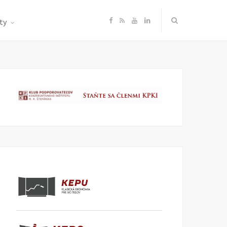
F
R
Y
L
ty
a
S
o
i
c
S
u
n
e
T
k
b
u
e
o
b
d
o
e
I
k
n