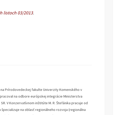
h listoch 03/2013
.
u na Prírodovedeckej fakulte Univerzity Komenského v
4 pracoval na odbore európskej integrácie Ministerstva
SR. V Konzervatívnom inštitúte M. R. Štefánika pracuje od
a špecializuje na oblasť regionálneho rozvoja (regionálna