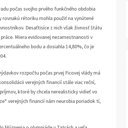
úradu počas svojho prvého funkčného obdobia
by rovnakú rétoriku mohla použiť na vynútené
vnostníkov. Desaťtisíce z nich však živnosť štátu
ch práce. Miera evidovanej nezamestnanosti v
percentuálneho bodu a dosiahla 14,80%, čo je
004.
výdavkov rozpočtu počas prvej Ficovej vlády má
onsolidácii verejných financií stále viac reční,
príjmov, ktoré by chcela nerealisticky vidieť vo
jze“ verejných financií nám neurobia poriadok tí,
olo blúznenia o olympiáde v Tatrách a veľa