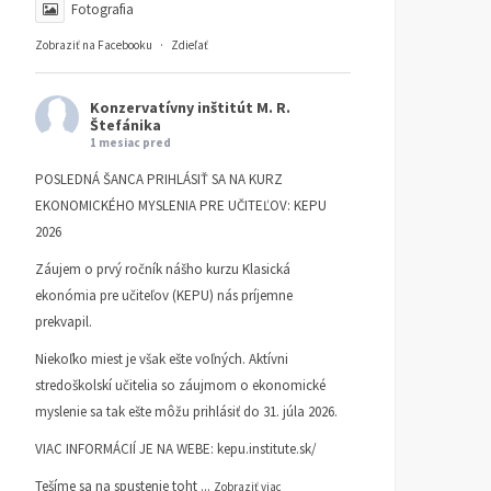
Fotografia
Zobraziť na Facebooku
·
Zdieľať
Konzervatívny inštitút M. R.
Štefánika
1 mesiac pred
POSLEDNÁ ŠANCA PRIHLÁSIŤ SA NA KURZ
EKONOMICKÉHO MYSLENIA PRE UČITEĽOV: KEPU
2026
Záujem o prvý ročník nášho kurzu Klasická
ekonómia pre učiteľov (KEPU) nás príjemne
prekvapil.
Niekoľko miest je však ešte voľných. Aktívni
stredoškolskí učitelia so záujmom o ekonomické
myslenie sa tak ešte môžu prihlásiť do 31. júla 2026.
VIAC INFORMÁCIÍ JE NA WEBE:
kepu.institute.sk/
Tešíme sa na spustenie toht
...
Zobraziť viac