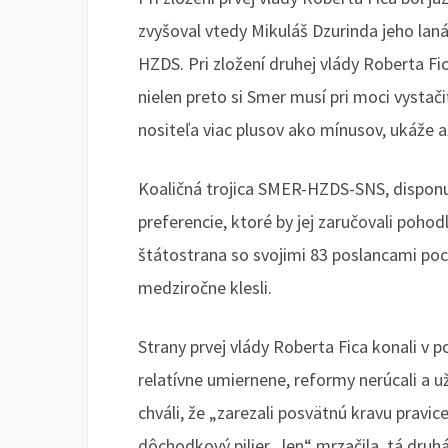
zvyšoval vtedy Mikuláš Dzurinda jeho l
HZDS. Pri zložení druhej vlády Roberta Fic
nielen preto si Smer musí pri moci vystačiť
nositeľa viac plusov ako mínusov, ukáže a
Koaličná trojica SMER-HZDS-SNS, disponu
preferencie, ktoré by jej zaručovali pohod
štátostrana so svojimi 83 poslancami poch
medziročne klesli.
Strany prvej vlády Roberta Fica konali v
relatívne umiernene, reformy nerúcali a už
chváli, že „zarezali posvätnú kravu pravi
dôchodkový pilier „len“ mrzačila, tá druhá