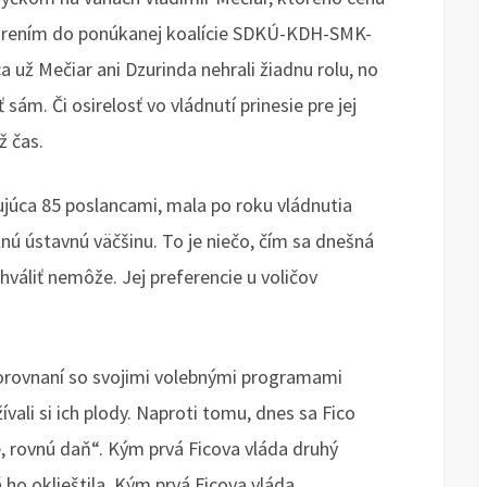
anárením do ponúkanej koalície SDKÚ-KDH-SMK-
a už Mečiar ani Dzurinda nehrali žiadnu rolu, no
 sám. Či osirelosť vo vládnutí prinesie pre jej
ž čas.
júca 85 poslancami, mala po roku vládnutia
lnú ústavnú väčšinu. To je niečo, čím sa dnešná
váliť nemôže. Jej preferencie u voličov
 porovnaní so svojimi volebnými programami
ívali si ich plody. Naproti tomu, dnes sa Fico
ce, rovnú daň“. Kým prvá Ficova vláda druhý
 ho oklieštila. Kým prvá Ficova vláda