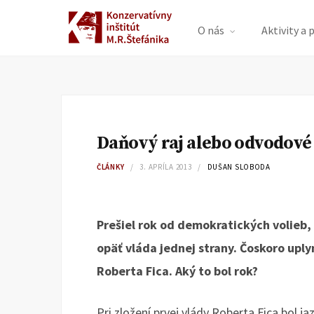
O nás
Aktivity a 
Daňový raj alebo odvodové
ČLÁNKY
3. APRÍLA 2013
DUŠAN SLOBODA
Prešiel rok od demokratických volieb, 
opäť vláda jednej strany. Čoskoro uply
Roberta Fica. Aký to bol rok?
Pri zložení prvej vlády Roberta Fica bol 