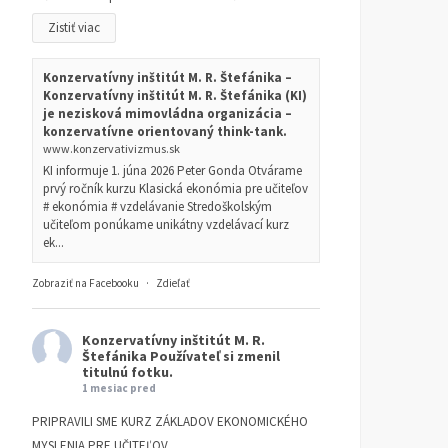
Zistiť viac
Konzervatívny inštitút M. R. Štefánika –
Konzervatívny inštitút M. R. Štefánika (KI)
je nezisková mimovládna organizácia –
konzervatívne orientovaný think-tank.
www.konzervativizmus.sk
KI informuje 1. júna 2026 Peter Gonda Otvárame
prvý ročník kurzu Klasická ekonómia pre učiteľov
# ekonómia # vzdelávanie Stredoškolským
učiteľom ponúkame unikátny vzdelávací kurz
ek...
Zobraziť na Facebooku
·
Zdieľať
Konzervatívny inštitút M. R.
Štefánika
Používateľ si zmenil
titulnú fotku.
1 mesiac pred
PRIPRAVILI SME KURZ ZÁKLADOV EKONOMICKÉHO
MYSLENIA PRE UČITEĽOV