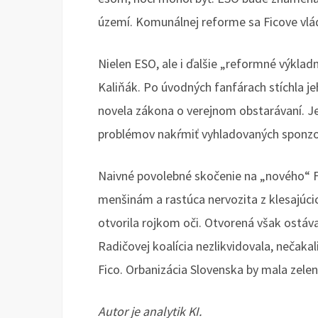
území. Komunálnej reforme sa Ficove vlád
Nielen ESO, ale i ďalšie „reformné výkla
Kaliňák. Po úvodných fanfárach stíchla je
novela zákona o verejnom obstarávaní. Je
problémov nakŕmiť vyhladovaných sponzo
Naivné povolebné skočenie na „nového“ Fi
menšinám a rastúca nervozita z klesajúci
otvorila rojkom oči. Otvorená však ostáva
Radičovej koalícia nezlikvidovala, nečakal
Fico. Orbanizácia Slovenska by mala zelen
Autor je analytik KI.