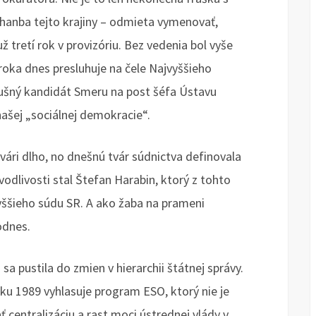
anba tejto krajiny – odmieta vymenovať,
 tretí rok v provizóriu. Bez vedenia bol vyše
roka dnes presluhuje na čele Najvyššieho
ušný kandidát Smeru na post šéfa Ústavu
šej „sociálnej demokracie“.
vári dlho, no dnešnú tvár súdnictva definovala
vodlivosti stal Štefan Harabin, ktorý z tohto
yššieho súdu SR. A ako žaba na prameni
odnes.
sa pustila do zmien v hierarchii štátnej správy.
ku 1989 vyhlasuje program ESO, ktorý nie je
centralizáciu a rast moci ústrednej vlády v