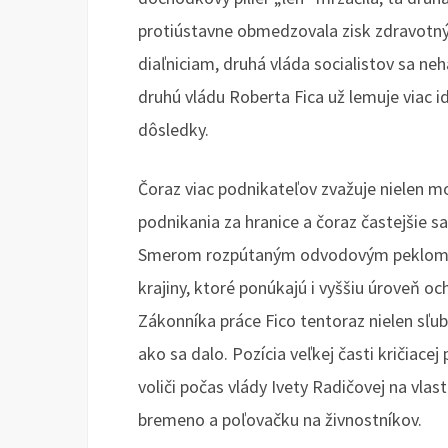
protiústavne obmedzovala zisk zdravotnýc
diaľniciam, druhá vláda socialistov sa ne
druhú vládu Roberta Fica už lemuje viac i
dôsledky.
Čoraz viac podnikateľov zvažuje nielen mo
podnikania za hranice a čoraz častejšie s
Smerom rozpútaným odvodovým peklom. A
krajiny, ktoré ponúkajú i vyššiu úroveň oc
Zákonníka práce Fico tentoraz nielen sľubo
ako sa dalo. Pozícia veľkej časti kričiacej 
voliči počas vlády Ivety Radičovej na vla
bremeno a poľovačku na živnostníkov.