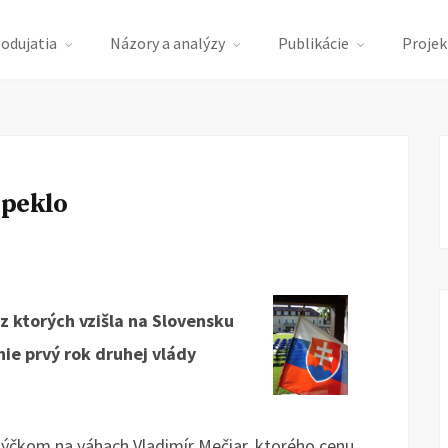
podujatia
Názory a analýzy
Publikácie
Projek
 peklo
z ktorých vzišla na Slovensku
nie prvý rok druhej vlády
jazýčkom na váhach Vladimír Mečiar, ktorého cenu