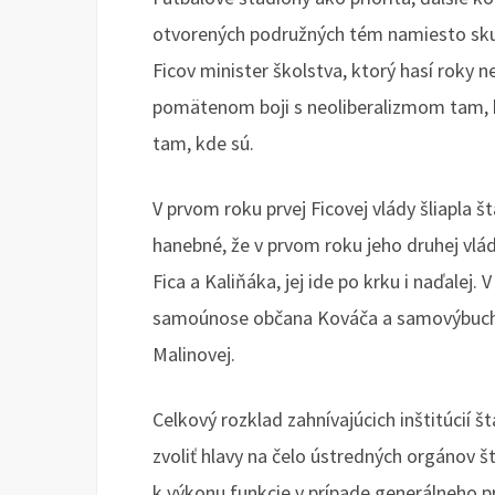
otvorených podružných tém namiesto skuto
Ficov minister školstva, ktorý hasí roky
pomätenom boji s neoliberalizmom tam, 
tam, kde sú.
V prvom roku prvej Ficovej vlády šliapla 
hanebné, že v prvom roku jeho druhej vlád
Fica a Kaliňáka, jej ide po krku i naďalej.
samoúnose občana Kováča a samovýbuchu 
Malinovej.
Celkový rozklad zahnívajúcich inštitúcií 
zvoliť hlavy na čelo ústredných orgánov š
k výkonu funkcie v prípade generálneho pr