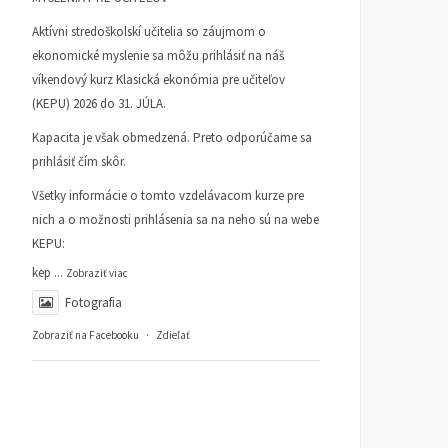
Aktívni stredoškolskí učitelia so záujmom o
ekonomické myslenie sa môžu prihlásiť na náš
víkendový kurz Klasická ekonómia pre učiteľov
(KEPU) 2026 do 31. JÚLA.
Kapacita je však obmedzená. Preto odporúčame sa
prihlásiť čím skôr.
Všetky informácie o tomto vzdelávacom kurze pre
nich a o možnosti prihlásenia sa na neho sú na webe
KEPU:
kep
...
Zobraziť viac
Fotografia
Zobraziť na Facebooku
·
Zdieľať