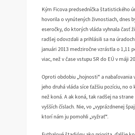
Kým Ficova predsedníčka štatistického 
hovorila o vynútených živnostiach, dnes 
eseročky, do ktorých vláda vyhnala časť ži
radšej odovzdali a prihlásili sa na úrado
januári 2013 medziročne vzrástla o 1,11 
viac, než v čase vstupu SR do EÚ v máji 2
Oproti obdobiu „hojnosti“ a nabaľovania 
jeho druhá vláda síce ťažšiu pozíciu, no o k
než koná. A ak koná, tak radšej na strane 
vyšších číslach. Nie, vo „vyprázdnenej špa
ktorí nám ju pomohli „vyžrať“.
Futbalové štadióny ako priorita, ďalšie k