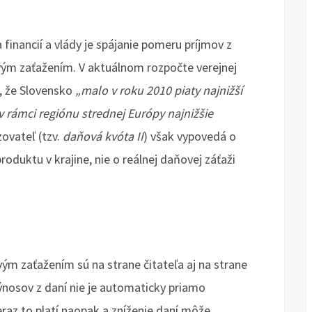
inancií a vlády je spájanie pomeru príjmov z
m zaťažením. V aktuálnom rozpočte verejnej
, že Slovensko
„malo v roku 2010 piaty najnižší
 rámci regiónu strednej Európy najnižšie
ovateľ (tzv.
daňová kvóta II
) však vypovedá o
duktu v krajine, nie o reálnej daňovej záťaži
m zaťažením sú na strane čitateľa aj na strane
nosov z daní nie je automaticky priamo
z to platí naopak a zníženie daní môže