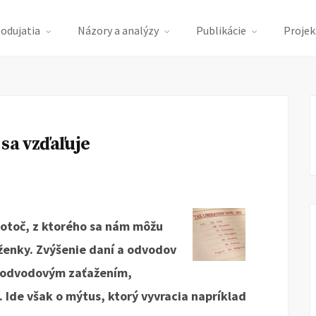
podujatia
Názory a analýzy
Publikácie
Projek
sa vzďaľuje
lotoč, z ktorého sa nám môžu
ženky. Zvýšenie daní a odvodov
-odvodovým zaťažením,
. Ide však o mýtus, ktorý vyvracia napríklad