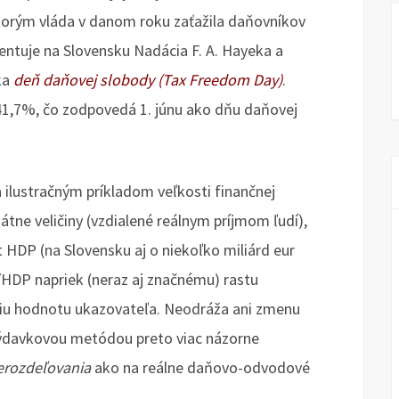
 ktorým vláda v danom roku zaťažila daňovníkov
entuje na Slovensku Nadácia F. A. Hayeka a
ka
deň daňovej slobody (Tax Freedom Day)
.
41,7%, čo zodpovedá 1. júnu ako dňu daňovej
 ilustračným príkladom veľkosti finančnej
átne veličiny (vzdialené reálnym príjmom ľudí),
HDP (na Slovensku aj o niekoľko miliárd eur
HDP napriek (neraz aj značnému) rastu
ciu hodnotu ukazovateľa. Neodráža ani zmenu
výdavkovou metódou preto viac názorne
erozdeľovania
ako na reálne daňovo-odvodové