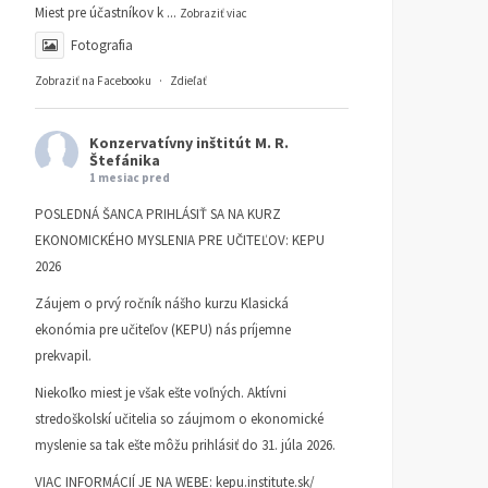
Miest pre účastníkov k
...
Zobraziť viac
Fotografia
Zobraziť na Facebooku
·
Zdieľať
Konzervatívny inštitút M. R.
Štefánika
1 mesiac pred
POSLEDNÁ ŠANCA PRIHLÁSIŤ SA NA KURZ
EKONOMICKÉHO MYSLENIA PRE UČITEĽOV: KEPU
2026
Záujem o prvý ročník nášho kurzu Klasická
ekonómia pre učiteľov (KEPU) nás príjemne
prekvapil.
Niekoľko miest je však ešte voľných. Aktívni
stredoškolskí učitelia so záujmom o ekonomické
myslenie sa tak ešte môžu prihlásiť do 31. júla 2026.
VIAC INFORMÁCIÍ JE NA WEBE:
kepu.institute.sk/