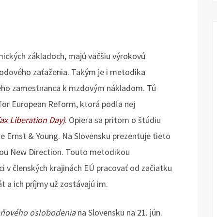
mických základoch, majú väčšiu výrokovú
vodového zaťaženia. Takým je i metodika
ého zamestnanca k mzdovým nákladom. Tú
for European Reform, ktorá podľa nej
x Liberation Day)
. Opiera sa pritom o štúdiu
je Ernst & Young. Na Slovensku prezentuje tieto
úciou New Direction. Touto metodikou
 v členských krajinách EÚ pracovať od začiatku
t a ich príjmy už zostávajú im.
ňového oslobodenia
na Slovensku na 21. jún.