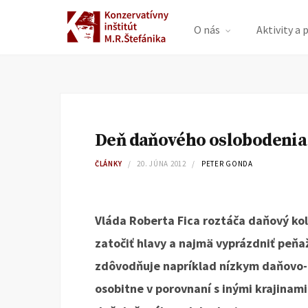
O nás
Aktivity a 
Deň daňového oslobodenia 
ČLÁNKY
20. JÚNA 2012
PETER GONDA
Vláda Roberta Fica roztáča daňový ko
zatočiť hlavy a najmä vyprázdniť peňa
zdôvodňuje napríklad nízkym daňovo
osobitne v porovnaní s inými krajinami