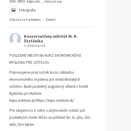
VIAC INFO:
kepu.ins
...
Zobraziť viac
Fotografia
Zobraziť na Facebooku
·
Zdieľať
Konzervatívny inštitút M. R.
Štefánika
1 týždeň pred
POSLEDNÉ MIESTA NA KURZ EKONOMICKÉHO
MYSLENIA PRE UČITEĽOV
Pripravujeme prvý ročník kurzu základov
ekonomického myslenia pre stredoškolských
učiteľov. Bude posledný augustový víkend v hoteli
Bystrička pri Martine:
kepu.institute.sk/https://kepu.institute.sk/
Pre záujemcov o neho s ubytovaním ostalo pár
posledných miest. Môžu sa prihlásiť do 31. júla, čím
skôr, tým lepšie.