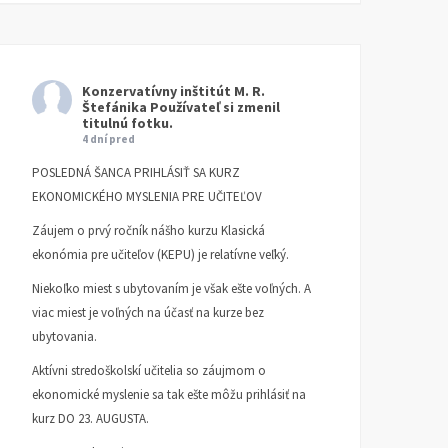
Konzervatívny inštitút M. R.
Štefánika
Používateľ si zmenil
titulnú fotku.
4 dní pred
POSLEDNÁ ŠANCA PRIHLÁSIŤ SA KURZ
EKONOMICKÉHO MYSLENIA PRE UČITEĽOV
Záujem o prvý ročník nášho kurzu Klasická
ekonómia pre učiteľov (KEPU) je relatívne veľký.
Niekoľko miest s ubytovaním je však ešte voľných. A
viac miest je voľných na účasť na kurze bez
ubytovania.
Aktívni stredoškolskí učitelia so záujmom o
ekonomické myslenie sa tak ešte môžu prihlásiť na
kurz DO 23. AUGUSTA.