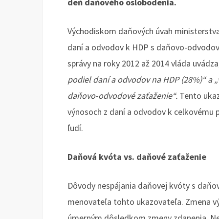
deň daňového oslobodenia.
Východiskom daňových úvah ministerstva f
daní a odvodov k HDP s daňovo-odvodový
správy na roky 2012 až 2014 vláda uvádza
podiel daní a odvodov na HDP (28%)“ a „v
daňovo-odvodové zaťaženie“.
Tento ukaz
výnosoch z daní a odvodov k celkovému pro
ľudí.
Daňová kvóta vs. daňové zaťaženie
Dôvody nespájania daňovej kvóty s daňový
menovateľa tohto ukazovateľa. Zmena vý
úmerným dôsledkom zmeny zdanenia. Nera