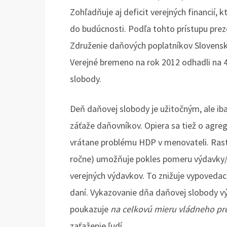
Zohľadňuje aj deficit verejných financií,
do budúcnosti. Podľa tohto prístupu prez
Združenie daňových poplatníkov Slovens
Verejné bremeno na rok 2012 odhadli na 
slobody.
Deň daňovej slobody je užitočným, ale iba
záťaže daňovníkov. Opiera sa tiež o agreg
vrátane problému HDP v menovateli. Rast 
ročne) umožňuje pokles pomeru výdavky/
verejných výdavkov. To znižuje vypoveda
daní. Vykazovanie dňa daňovej slobody 
poukazuje
na celkovú mieru vládneho pr
zaťaženie ľudí.