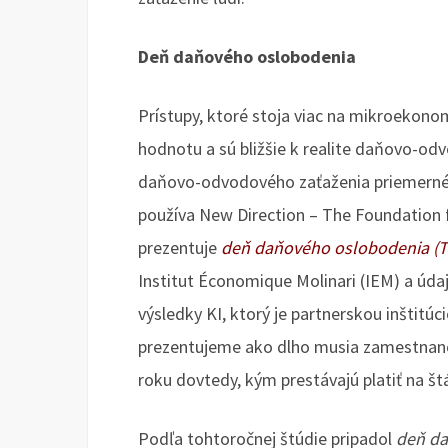
Deň daňového oslobodenia
Prístupy, ktoré stoja viac na mikroekono
hodnotu a sú bližšie k realite daňovo-od
daňovo-odvodového zaťaženia priemern
používa New Direction – The Foundation 
prezentuje
deň daňového oslobodenia (Ta
Institut Économique Molinari (IEM) a úda
výsledky KI, ktorý je partnerskou inštit
prezentujeme ako dlho musia zamestnanci
roku dovtedy, kým prestávajú platiť na štá
Podľa tohtoročnej štúdie pripadol
deň da