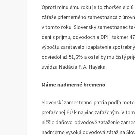
Oproti minulému roku je to zhoršenie o 6
záťaže priemerného zamestnanca z úrovn
v tomto roku. Slovenský zamestnanec tak
dani z príjmu, odvodoch a DPH takmer 4
výpočtu zarátavalo i zaplatenie spotrebn
odviedol až 51,6% a ostal by mu čistý pr
uvádza Nadácia F. A. Hayeka.
Máme nadmerné bremeno
Slovenskí zamestnanci patria podľa meto
preťaženej EÚ k najviac zaťaženým. V tomt
nižšie daňovo-odvodové zaťaženie zame
nadmerne vysoká odvodová záťaž na Slove