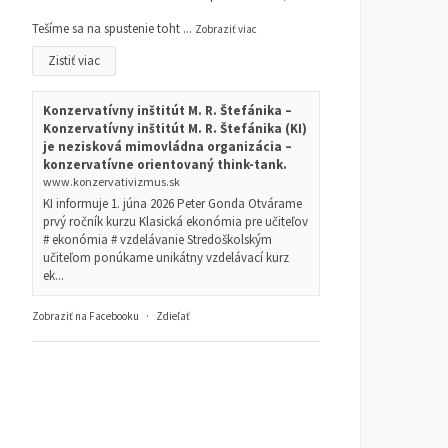
Tešíme sa na spustenie toht
...
Zobraziť viac
Zistiť viac
Konzervatívny inštitút M. R. Štefánika –
Konzervatívny inštitút M. R. Štefánika (KI)
je nezisková mimovládna organizácia –
konzervatívne orientovaný think-tank.
www.konzervativizmus.sk
KI informuje 1. júna 2026 Peter Gonda Otvárame
prvý ročník kurzu Klasická ekonómia pre učiteľov
# ekonómia # vzdelávanie Stredoškolským
učiteľom ponúkame unikátny vzdelávací kurz
ek...
Zobraziť na Facebooku
·
Zdieľať