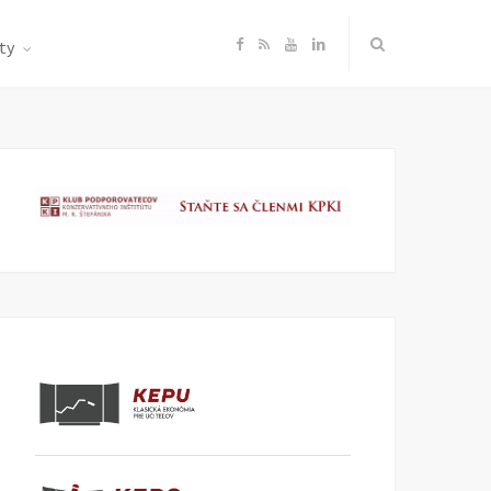
F
R
Y
L
ty
a
S
o
i
c
S
u
n
e
T
k
b
u
e
o
b
d
o
e
I
k
n