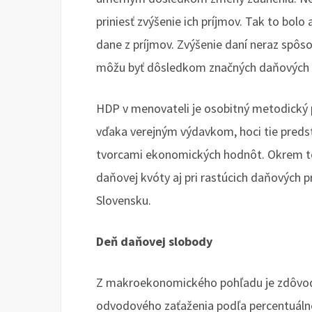
priniesť zvýšenie ich príjmov. Tak to bolo
dane z príjmov. Zvýšenie daní neraz spôs
môžu byť dôsledkom značných daňových ú
HDP v menovateli je osobitný metodický 
vďaka verejným výdavkom, hoci tie preds
tvorcami ekonomických hodnôt. Okrem to
daňovej kvóty aj pri rastúcich daňových 
Slovensku.
Deň daňovej slobody
Z makroekonomického pohľadu je zdôvodn
odvodového zaťaženia podľa percentuáln