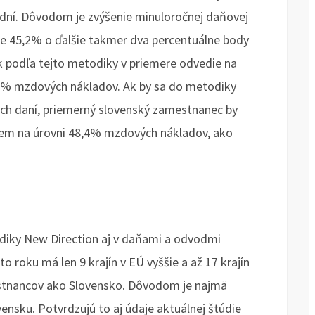
 dní. Dôvodom je zvýšenie minuloročnej daňovej
e 45,2% o ďalšie takmer dva percentuálne body
 podľa tejto metodiky v priemere odvedie na
7% mzdových nákladov. Ak by sa do metodiky
ých daní, priemerný slovenský zamestnanec by
íjem na úrovni 48,4% mzdových nákladov, ako
diky New Direction aj v daňami a odvodmi
o roku má len 9 krajín v EÚ vyššie a až 17 krajín
stnancov ako Slovensko. Dôvodom je najmä
nsku. Potvrdzujú to aj údaje aktuálnej štúdie