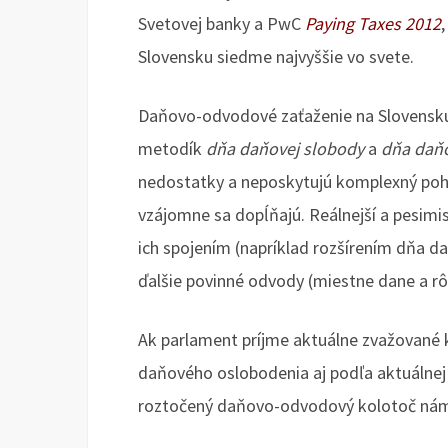
Svetovej banky a PwC
Paying Taxes 2012
Slovensku siedme najvyššie vo svete.
Daňovo-odvodové zaťaženie na Slovensku 
metodík
dňa daňovej slobody
a
dňa daň
nedostatky a neposkytujú komplexný pohľ
vzájomne sa dopĺňajú. Reálnejší a pesimis
ich spojením (napríklad rozšírením dňa d
ďalšie povinné odvody (miestne dane a rô
Ak parlament príjme aktuálne zvažované 
daňového oslobodenia aj podľa aktuálnej 
roztočený daňovo-odvodový kolotoč nám 