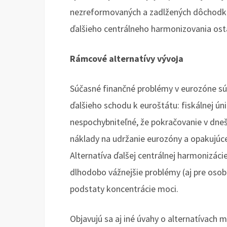
nezreformovaných a zadlžených dôchodko
ďalšieho centrálneho harmonizovania ost
Rámcové alternatívy vývoja
Súčasné finančné problémy v eurozóne sú
ďalšieho schodu k euroštátu: fiskálnej ún
nespochybniteľné, že pokračovanie v dne
náklady na udržanie eurozóny a opakujúce
Alternatíva ďalšej centrálnej harmonizácie
dlhodobo vážnejšie problémy (aj pre osobn
podstaty koncentrácie moci.
Objavujú sa aj iné úvahy o alternatívach 