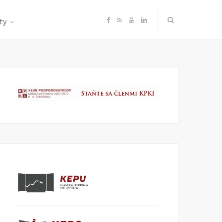
F
R
Y
L
ty
a
S
o
i
c
S
u
n
e
T
k
b
u
e
o
b
d
o
e
I
k
n