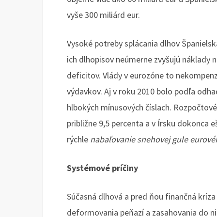
vyše 300 miliárd eur.
Vysoké potreby splácania dlhov Španielsk
ich dlhopisov neúmerne zvyšujú náklady na
deficitov. Vlády v eurozóne to nekompen
výdavkov. Aj v roku 2010 bolo podľa odha
hlbokých mínusových číslach. Rozpočtové 
približne 9,5 percenta a v Írsku dokonca 
rýchle
nabaľovanie snehovej gule eurové
Systémové príčiny
Súčasná dlhová a pred ňou finančná kríz
deformovania peňazí a zasahovania do ni