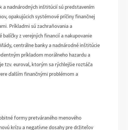
nk a nadnárodných inštitúcií sú predstavením
ov, opakujúcich systémové príčiny finančnej
ami. Príkladmi sú zachraňovania a
balíčky z verejných financií a nakupovanie
Vlády, centrálne banky a nadnárodné inštitúcie
ecedentným príkladom morálneho hazardu a
e tzv. euroval, ktorým sa rýchlejšie roztáča
dvere ďalším finančnými problémom a
sobitné formy pretváraného menového
lhovú krízu a negatívne dosahy pre držiteľov