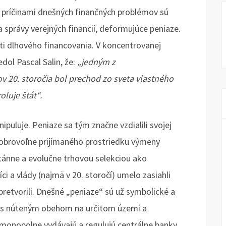
 príčinami dnešných finančných problémov sú
správy verejných financií, deformujúce peniaze.
sti dlhového financovania. V koncentrovanej
dol Pascal Salin, že:
„jedným z
v 20. storočia bol prechod zo sveta vlastného
oluje štát“.
ipuluje. Peniaze sa tým značne vzdialili svojej
dobrovoľne prijímaného prostriedku výmeny
tánne a evolučne trhovou selekciou ako
 a vlády (najmä v 20. storočí) umelo zasiahli
retvorili. Dnešné „peniaze“ sú už symbolické a
, s núteným obehom na určitom území a
 monopolne vydávajú a regulujú centrálne banky