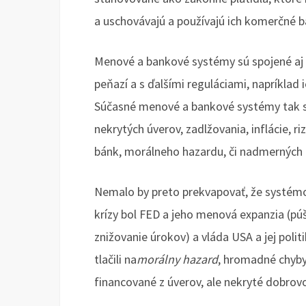
a uschovávajú a používajú ich komerčné 
Menové a bankové systémy sú spojené aj 
peňazí a s ďalšími reguláciami, napríklad 
Súčasné menové a bankové systémy tak s
nekrytých úverov, zadlžovania, inflácie, r
bánk, morálneho hazardu, či nadmerných cy
Nemalo by preto prekvapovať, že systémo
krízy bol FED a jeho menová expanzia (pú
znižovanie úrokov) a vláda USA a jej politi
tlačili na
morálny hazard
, hromadné chyby
financované z úverov, ale nekryté dobrov