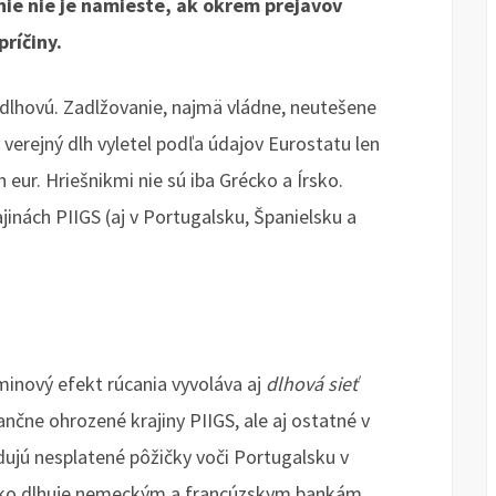
e nie je namieste, ak okrem prejavov
ríčiny.
dlhovú. Zadlžovanie, najmä vládne, neutešene
 verejný dlh vyletel podľa údajov Eurostatu len
 eur. Hriešnikmi nie sú iba Grécko a Írsko.
ajinách PIIGS (aj v Portugalsku, Španielsku a
inový efekt rúcania vyvoláva aj
dlhová sieť
nančne ohrozené krajiny PIIGS, ale aj ostatné v
dujú nesplatené pôžičky voči Portugalsku v
elsko dlhuje nemeckým a francúzskym bankám