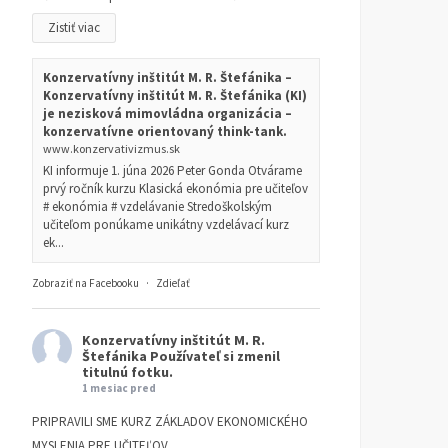
Zistiť viac
Konzervatívny inštitút M. R. Štefánika –
Konzervatívny inštitút M. R. Štefánika (KI)
je nezisková mimovládna organizácia –
konzervatívne orientovaný think-tank.
www.konzervativizmus.sk
KI informuje 1. júna 2026 Peter Gonda Otvárame
prvý ročník kurzu Klasická ekonómia pre učiteľov
# ekonómia # vzdelávanie Stredoškolským
učiteľom ponúkame unikátny vzdelávací kurz
ek...
Zobraziť na Facebooku
·
Zdieľať
Konzervatívny inštitút M. R.
Štefánika
Používateľ si zmenil
titulnú fotku.
1 mesiac pred
PRIPRAVILI SME KURZ ZÁKLADOV EKONOMICKÉHO
MYSLENIA PRE UČITEĽOV