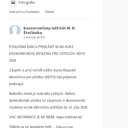
Fotografia
Zobraziť na Facebooku
·
Zdieľať
Konzervatívny inštitút M. R.
Štefánika
1 mesiac pred
POSLEDNÁ ŠANCA PRIHLÁSIŤ SA NA KURZ
EKONOMICKÉHO MYSLENIA PRE UČITEĽOV: KEPU
2026
Záujem o prvý ročník nášho kurzu Klasická
ekonómia pre učiteľov (KEPU) nás príjemne
prekvapil.
Niekoľko miest je však ešte voľných. Aktívni
stredoškolskí učitelia so záujmom o ekonomické
myslenie sa tak ešte môžu prihlásiť do 31. júla 2026.
VIAC INFORMÁCIÍ JE NA WEBE:
kepu.institute.sk/
Tešíme sa na spustenie toht
...
Zobraziť viac