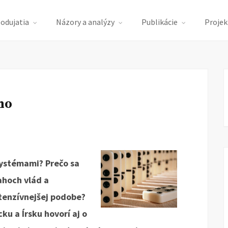
podujatia
Názory a analýzy
Publikácie
Projek
no
systémami? Prečo sa
ahoch vlád a
ntenzívnejšej podobe?
ku a Írsku hovorí aj o