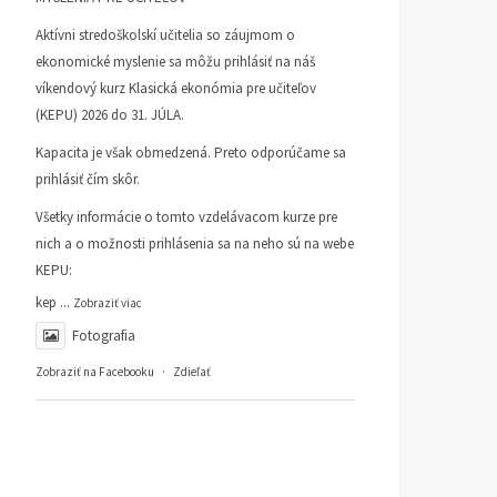
Aktívni stredoškolskí učitelia so záujmom o
ekonomické myslenie sa môžu prihlásiť na náš
víkendový kurz Klasická ekonómia pre učiteľov
(KEPU) 2026 do 31. JÚLA.
Kapacita je však obmedzená. Preto odporúčame sa
prihlásiť čím skôr.
Všetky informácie o tomto vzdelávacom kurze pre
nich a o možnosti prihlásenia sa na neho sú na webe
KEPU:
kep
...
Zobraziť viac
Fotografia
Zobraziť na Facebooku
·
Zdieľať