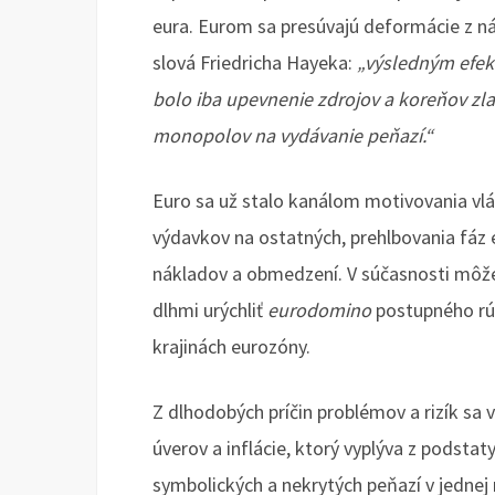
eura. Eurom sa presúvajú deformácie z n
slová Friedricha Hayeka:
„výsledným efek
bolo iba upevnenie zdrojov a koreňov zl
monopolov na vydávanie peňazí.“
Euro sa už stalo kanálom motivovania vlá
výdavkov na ostatných, prehlbovania fáz
nákladov a obmedzení. V súčasnosti môže
dlhmi urýchliť
eurodomino
postupného rúc
krajinách eurozóny.
Z dlhodobých príčin problémov a rizík sa 
úverov a inflácie, ktorý vyplýva z pods
symbolických a nekrytých peňazí v jednej