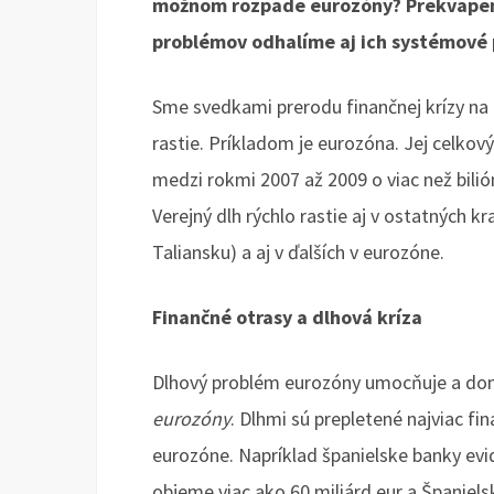
možnom rozpade eurozóny? Prekvapeni
problémov odhalíme aj ich systémové p
Sme svedkami prerodu finančnej krízy na 
rastie. Príkladom je eurozóna. Jej celkový
medzi rokmi 2007 až 2009 o viac než bilión
Verejný dlh rýchlo rastie aj v ostatných kr
Taliansku) a aj v ďalších v eurozóne.
Finančné otrasy a dlhová kríza
Dlhový problém eurozóny umocňuje a dom
eurozóny
. Dlhmi sú prepletené najviac fi
eurozóne. Napríklad španielske banky evi
objeme viac ako 60 miliárd eur a Špani