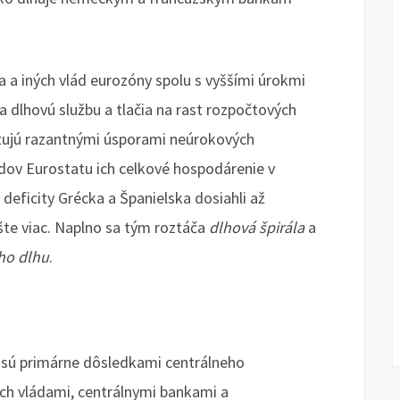
a a iných vlád eurozóny spolu s vyššími úrokmi
 dlhovú službu a tlačia na rast rozpočtových
zujú razantnými úsporami neúrokových
dov Eurostatu ich celkové hospodárenie v
deficity Grécka a Španielska dosiahli až
ešte viac. Naplno sa tým roztáča
dlhová špirála
a
ho dlhu
.
a sú primárne dôsledkami centrálneho
ch vládami, centrálnymi bankami a