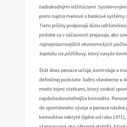
nadnárodnými inštitúciami. Systémovými
preto najmä menové a bankové systémy a 
Tieto príčiny podporujú ilúziu udržateľno
podobe sa v súčasnosti prejavuje, ako uvie
najnepriaznivejších ekonomických počino
kapitálu na pôžičkový, ktorý navyše kontr
Štát dnes peniaze určuje, kontroluje a man
definičnej podstate: ľuďmi všeobecne a 
medzi inými statkami, ktorý vznikol spon
najobchodovateľnejšia komodita. Panovníci
do spontánneho vývoja a peniaze násilne p
komoditou nekryté (úplne od roku 1971)
stanovované ako zákonné platidlá, ktoré