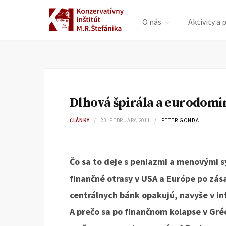
O nás
Aktivity a 
Dlhová špirála a eurodomi
ČLÁNKY
23. FEBRUÁRA 2011
PETER GONDA
Čo sa to deje s peniazmi a menovými 
finančné otrasy v USA a Európe po zás
centrálnych bánk opakujú, navyše v i
A prečo sa po finančnom kolapse v Gréc