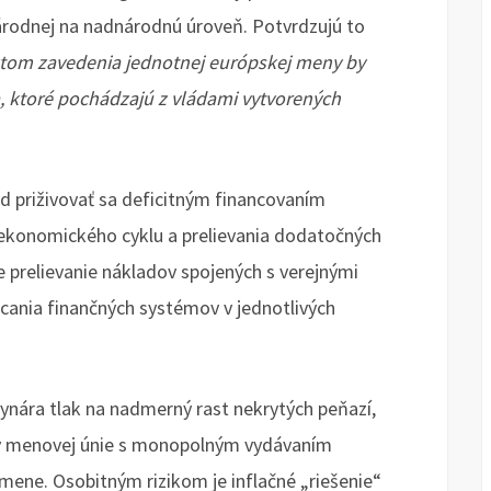
árodnej na nadnárodnú úroveň. Potvrdzujú to
tom zavedenia jednotnej európskej meny by
a, ktoré pochádzajú z vládami vytvorených
d priživovať sa deficitným financovaním
 ekonomického cyklu a prelievania dodatočných
 prelievanie nákladov spojených s verejnými
ania finančných systémov v jednotlivých
vynára tlak na nadmerný rast nekrytých peňazí,
taty menovej únie s monopolným vydávaním
 mene. Osobitným rizikom je inflačné „riešenie“