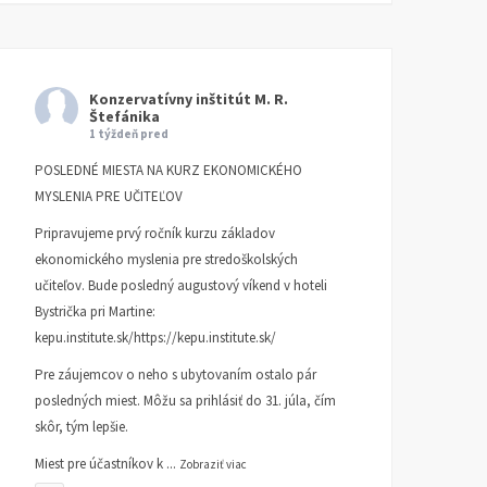
Konzervatívny inštitút M. R.
Štefánika
1 týždeň pred
POSLEDNÉ MIESTA NA KURZ EKONOMICKÉHO
MYSLENIA PRE UČITEĽOV
Pripravujeme prvý ročník kurzu základov
ekonomického myslenia pre stredoškolských
učiteľov. Bude posledný augustový víkend v hoteli
Bystrička pri Martine:
kepu.institute.sk/https://kepu.institute.sk/
Pre záujemcov o neho s ubytovaním ostalo pár
posledných miest. Môžu sa prihlásiť do 31. júla, čím
skôr, tým lepšie.
Miest pre účastníkov k
...
Zobraziť viac