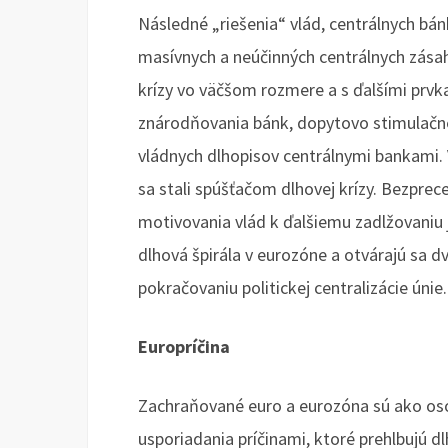
Následné „riešenia“ vlád, centrálnych bá
masívnych a neúčinných centrálnych zásah
krízy vo väčšom rozmere a s ďalšími prvk
znárodňovania bánk, dopytovo stimulačné 
vládnych dlhopisov centrálnymi bankami. 
sa stali spúšťačom dlhovej krízy. Bezpr
motivovania vlád k ďalšiemu zadlžovaniu j
dlhová špirála v eurozóne a otvárajú sa 
pokračovaniu politickej centralizácie únie.
Europríčina
Zachraňované euro a eurozóna sú ako o
usporiadania príčinami, ktoré prehlbujú d