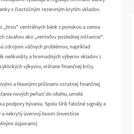
banky s čiastočným rezervným krytím vkladov.
s „hrou“ centrálnych bánk s ponukou a cenou
ich zásahov ako „veriteľov poslednej inštancie“.
ú zdrojom vážnych problémov, napríklad
izík nelikvidity a hromadných výberov vkladov z
klických výkyvov, vrátane finančnej krízy.
vými a hlavnými príčinami ostatnej finančnej
šťanie nových peňazí do obehu, umelé
ka podpory bývania. Spolu šírili falošné signály a
 a nekrytý úverový boom (investície
oľnými úsporami).