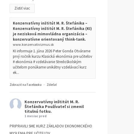
Margaret Thatcher
kraje, a vlastne ani tých
osem z mečiarizmu
Zistiť viac
ČLÁNKY
13. OKTÓBRA 2025
RAINER ZITELMANN
ČLÁNKY
19. AUGUSTA 2025
DUŠAN SLOBODA
Konzervatívny inštitút M. R. Štefánika –
Konzervatívny inštitút M. R. Štefánika (KI)
je nezisková mimovládna organizácia –
konzervatívne orientovaný think-tank.
www.konzervativizmus.sk
KI informuje 1. júna 2026 Peter Gonda Otvárame
prvý ročník kurzu Klasická ekonómia pre učiteľov
# ekonómia # vzdelávanie Stredoškolským
učiteľom ponúkame unikátny vzdelávací kurz
ek...
Zobraziť na Facebooku
·
Zdieľať
Konzervatívny inštitút M. R.
Štefánika
Používateľ si zmenil
titulnú fotku.
1 mesiac pred
PRIPRAVILI SME KURZ ZÁKLADOV EKONOMICKÉHO
MYSLENIA PRE UČITEĽOV