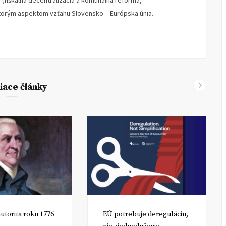
y (fiškálna decentralizácia a komunálna reforma,
ktorým aspektom vzťahu Slovensko – Európska únia.
iace články
utorita roku 1776
EÚ potrebuje dereguláciu,