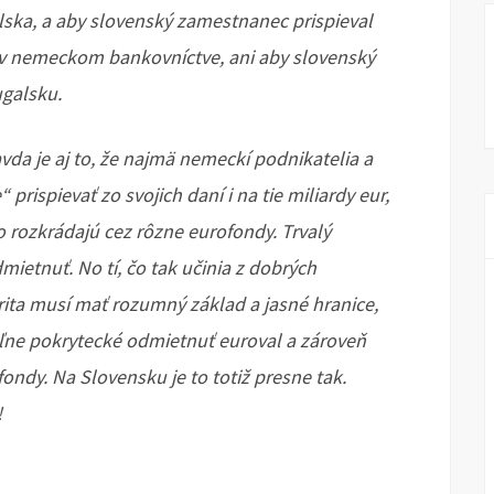
alska, a aby slovenský zamestnanec prispieval
v nemeckom bankovníctve, ani aby slovenský
ugalsku.
avda je aj to, že najmä nemeckí podnikatelia a
prispievať zo svojich daní i na tie miliardy eur,
lo rozkrádajú cez rôzne eurofondy. Trvalý
ietnuť. No tí, čo tak učinia z dobrých
rita musí mať rozumný základ a jasné hranice,
teľne pokrytecké odmietnuť euroval a zároveň
fondy. Na Slovensku je to totiž presne tak.
!