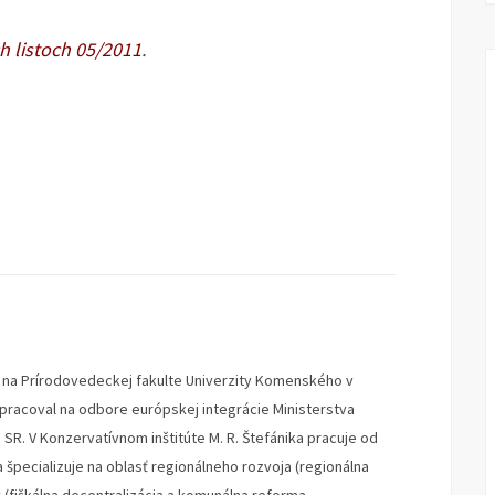
h listoch 05/2011
.
u na Prírodovedeckej fakulte Univerzity Komenského v
4 pracoval na odbore európskej integrácie Ministerstva
SR. V Konzervatívnom inštitúte M. R. Štefánika pracuje od
a špecializuje na oblasť regionálneho rozvoja (regionálna