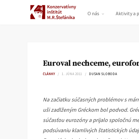
O nás
Aktivity a 
Euroval nechceme, eurofon
ČLÁNKY
1. JÚNA 2011
DUŠAN SLOBODA
Na začiatku súčasných problémov s már
uši zadlženým Gréckom bol podvod. Gréc
súčasťou eurozóny a prijalo spoločnú me
podsúvaniu klamlivých štatistických údajo