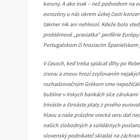
koruny. A ako inak – než podvodom na obč
eurozóny u nás okrem úzkej časti konzer
takmer nik ani nehlesol. Kdeže bolo vte
problémové „prasiatka“ periférie Európy
Portugalskom či hroziacim Španielskom j
V časoch, keď treba splácať dlhy po Rober
znovu a znovu hrozí zvyšovaním nejakých 
rozhadzovačným Grékom sme nepožičali a
bubline v írskych bankách síce zárukami
trináste a štrnáste platy z prvého eurova
hlavu a naše prázdne vrecká veru dať ne
našich slobodných a solidárnych poslancov
slovenský podnikateľ skladal na záchranu