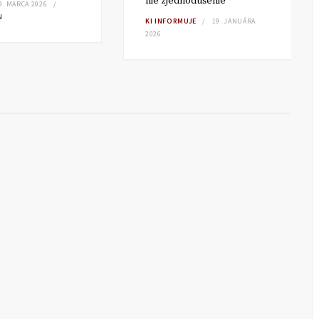
nie zjednodušenie
9. MARCA 2026
N
KI INFORMUJE
19. JANUÁRA
2026