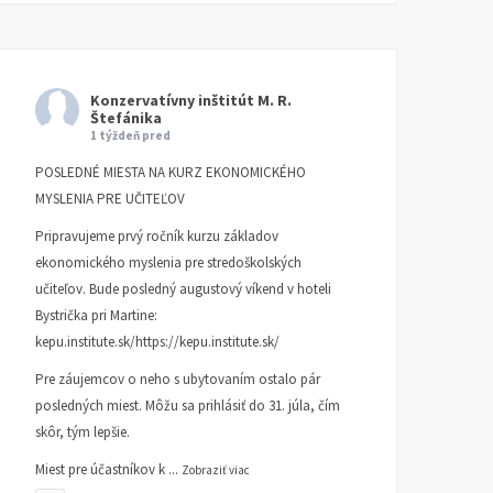
Konzervatívny inštitút M. R.
Štefánika
1 týždeň pred
POSLEDNÉ MIESTA NA KURZ EKONOMICKÉHO
MYSLENIA PRE UČITEĽOV
Pripravujeme prvý ročník kurzu základov
ekonomického myslenia pre stredoškolských
učiteľov. Bude posledný augustový víkend v hoteli
Bystrička pri Martine:
kepu.institute.sk/https://kepu.institute.sk/
Pre záujemcov o neho s ubytovaním ostalo pár
posledných miest. Môžu sa prihlásiť do 31. júla, čím
skôr, tým lepšie.
Miest pre účastníkov k
...
Zobraziť viac