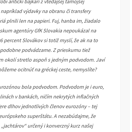
bí antickí bájkari z vtedajšej tamojšej
u napríklad výdavky na obranu či transfery
iá plnili len na papieri. Fuj, hanba im, žiadalo
eskum agentúry GfK Slovakia nepoukázal na
96 percent Slovákov si totiž myslí, že ak na to
vdepodobne podvádzame. Z prieskumu tiež
jom okolí stretlo aspoň s jedným podvodom. Javí
 môžeme ocitnúť na gréckej ceste, nemyslíte?
eurozónou bola podvodom. Podvodom je i euro,
blinách v bankách, ničím nekrytých inflačných
ere dlhov jednotlivých členov eurozóny – tej
 európskeho superštátu. A nezabúdajme, že
jachtárov“ určený i konverzný kurz našej