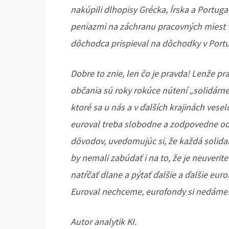
nakúpili dlhopisy Grécka, Írska a Portug
peniazmi na záchranu pracovných miest 
dôchodca prispieval na dôchodky v Port
Dobre to znie, len čo je pravda! Lenže pr
občania sú roky rokúce nútení „solidárne“ 
ktoré sa u nás a v ďalších krajinách vese
euroval treba slobodne a zodpovedne odm
dôvodov, uvedomujúc si, že každá solida
by nemali zabúdať i na to, že je neuveri
natŕčať dlane a pýtať ďalšie a ďalšie euro
Euroval nechceme, eurofondy si nedáme
Autor analytik KI.