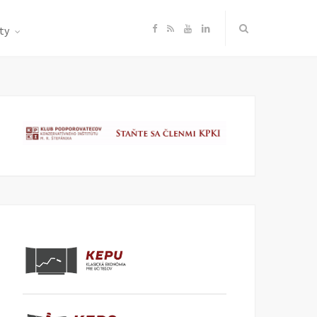
F
R
Y
L
ty
a
S
o
i
c
S
u
n
e
T
k
b
u
e
o
b
d
o
e
I
k
n