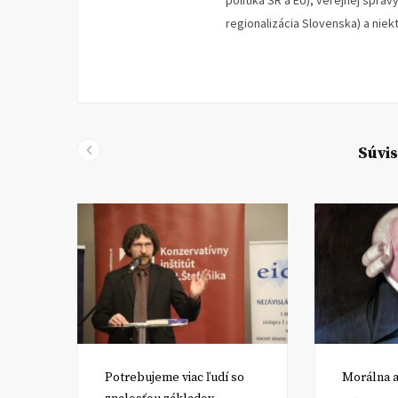
politika SR a EÚ), verejnej správ
regionalizácia Slovenska) a nie
Súvis
Potrebujeme viac ľudí so
Morálna a