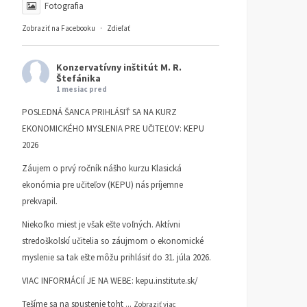
Fotografia
Zobraziť na Facebooku
·
Zdieľať
Konzervatívny inštitút M. R.
Štefánika
1 mesiac pred
POSLEDNÁ ŠANCA PRIHLÁSIŤ SA NA KURZ
EKONOMICKÉHO MYSLENIA PRE UČITEĽOV: KEPU
2026
Záujem o prvý ročník nášho kurzu Klasická
ekonómia pre učiteľov (KEPU) nás príjemne
prekvapil.
Niekoľko miest je však ešte voľných. Aktívni
stredoškolskí učitelia so záujmom o ekonomické
myslenie sa tak ešte môžu prihlásiť do 31. júla 2026.
VIAC INFORMÁCIÍ JE NA WEBE:
kepu.institute.sk/
Čo sa môžeme naučiť od
Prečo nie tri socialistické
Tešíme sa na spustenie toht
...
Zobraziť viac