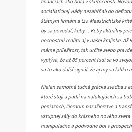
financiách ako bola v skutočnosti. Novodo
socialistickej vlády nezahŕňali do deficit
štátnym firmám a tzv. Maastrichtské kritér
by sa povedať, keby… Keby aktuálny pri
necnostnú realitu aj v našej krajinke. Až 
máme príležitosť, tak určite alebo pra
vyplýva, že až 85 percent ľudí sa vo svo
sa to ako ďalší signál, že aj my sa ľahko
Nielen samotná tučná grécka svadba s 
ktoré stojí a padá na nafukujúcich sa bu
peniazoch, čiernom pasažierstve a transf
vstupnej sály do krásneho nového sveta
manipulačne a podvodne bol v prospech „