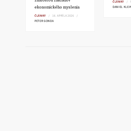
sku?
znalosťou základov
ČLÁNKY
ekonomického myslenia
DANIEL KLEI
ČLÁNKY
16. APRÍLA 2026
PETER GONDA