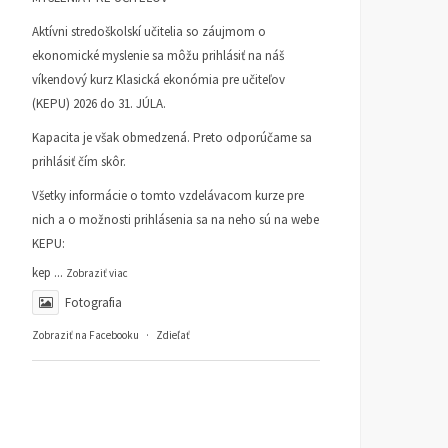
Aktívni stredoškolskí učitelia so záujmom o
ekonomické myslenie sa môžu prihlásiť na náš
víkendový kurz Klasická ekonómia pre učiteľov
(KEPU) 2026 do 31. JÚLA.
Kapacita je však obmedzená. Preto odporúčame sa
prihlásiť čím skôr.
Všetky informácie o tomto vzdelávacom kurze pre
nich a o možnosti prihlásenia sa na neho sú na webe
KEPU:
kep
...
Zobraziť viac
Fotografia
Zobraziť na Facebooku
·
Zdieľať