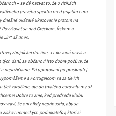
anoch – sa dá nazvať to, že o rizikách
vatívneho pravého spektra pred prijatím eura
dy dnešné okázalé ukazovanie prstom na
? Povyšovať sa nad Gréckom, Írskom a
e „in“ až dnes.
tovej zbojníckej družine, a takzvaná pravica
tých daní, sa občanovi isto dobre počúva, že
 nepožičiame. Pri upratovaní po prasknutej
 vypomôžeme a Portugalcom sa za tie ich
lu tiež zaručíme, ale do trvalého eurovalu my už
chceme! Dobre to znie, keď predseda klubu
 vraví, že oni nikdy nepripustia, aby sa
 ziskov nemeckých podnikateľov, ktorí si