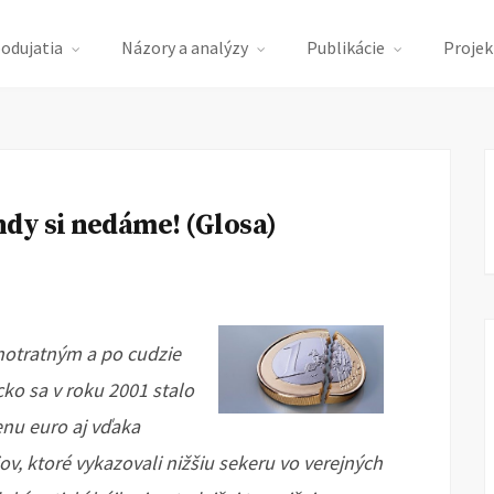
podujatia
Názory a analýzy
Publikácie
Projek
dy si nedáme! (Glosa)
notratným a po cudzie
ko sa v roku 2001 stalo
nu euro aj vďaka
v, ktoré vykazovali nižšiu sekeru vo verejných