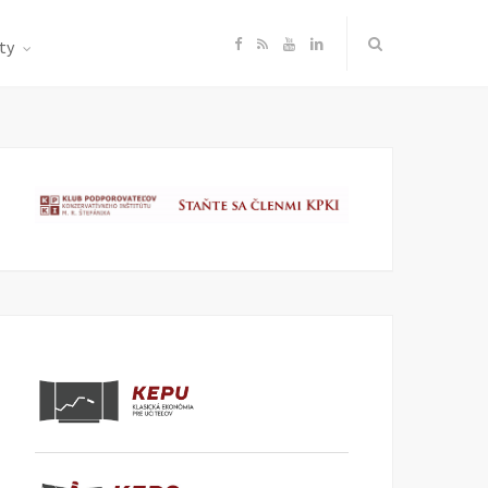
F
R
Y
L
ty
a
S
o
i
c
S
u
n
e
T
k
b
u
e
o
b
d
o
e
I
k
n