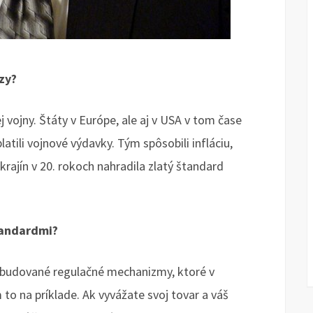
zy?
j vojny. Štáty v Európe, ale aj v USA v tom čase
latili vojnové výdavky. Tým spôsobili infláciu,
 krajín v 20. rokoch nahradila zlatý štandard
tandardmi?
abudované regulačné mechanizmy, ktoré v
 to na príklade. Ak vyvážate svoj tovar a váš