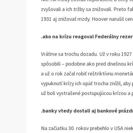
zvyšovali a ich tržby sa znižovali. Preto 
1931 aj znižovať mzdy. Hoover narušil cen
.ako na krízu reagoval Federálny reze
Vráťme sa trochu dozadu. Už v roku 1927 
spôsobili – podobne ako pred dnešnou krí
a už o rok začal robiť reštriktívnu monetá
vypuknutí krízy ich opäť trocha znížil, ab
už boli vystrašené postupujúcou krízou a
.banky vtedy dostali aj bankové prázd
Na začiatku 30. rokov prebehlo v USA nie