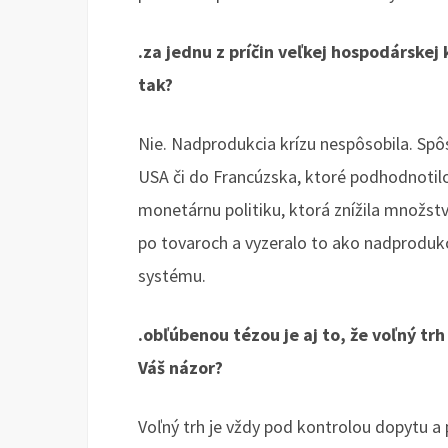
.za jednu z príčin veľkej hospodárskej
tak?
Nie. Nadprodukcia krízu nespôsobila. Spôso
USA či do Francúzska, ktoré podhodnotilo 
monetárnu politiku, ktorá znížila množst
po tovaroch a vyzeralo to ako nadproduk
systému.
.obľúbenou tézou je aj to, že voľný tr
Váš názor?
Voľný trh je vždy pod kontrolou dopytu a 