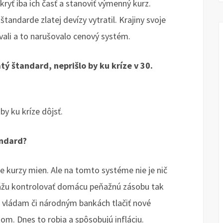
kryť iba ich časť a stanoviť výmenný kurz.
tandarde zlatej devízy vytratil. Krajiny svoje
li a to narušovalo cenový systém.
atý štandard, neprišlo by ku kríze v 30.
y ku kríze dôjsť.
andard?
úce kurzy mien. Ale na tomto systéme nie je nič
okážu kontrolovať domácu peňažnú zásobu tak
l vládam či národným bankách tlačiť nové
om. Dnes to robia a spôsobujú infláciu.