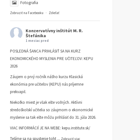
Fotografia
Zobraziť na Facebooku
·
Zdieľať
Konzervatívny inštitút M. R.
Štefánika
1 mesiac pred
POSLEDNÁ ŠANCA PRIHLÁSIŤ SA NA KURZ
EKONOMICKÉHO MYSLENIA PRE UČITEĽOV: KEPU
2026
Záujem o prvý ročník nášho kurzu Klasická
ekonómia pre učiteľov (KEPU) nás príjemne
prekvapil.
Niekoľko miest je však ešte voľných. Aktívni
stredoškolskí učitelia so záujmom o ekonomické
myslenie sa tak ešte môžu prihlásiť do 31. júla 2026.
VIAC INFORMÁCIÍ JE NA WEBE:
kepu.institute.sk/
Tešíme sa na spustenie toht
...
Zobraziť viac