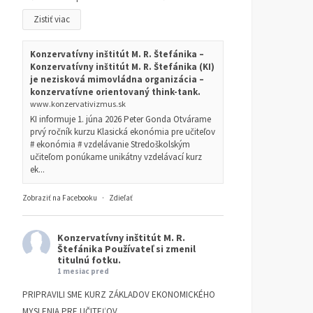
Zistiť viac
Konzervatívny inštitút M. R. Štefánika –
Konzervatívny inštitút M. R. Štefánika (KI)
je nezisková mimovládna organizácia –
konzervatívne orientovaný think-tank.
www.konzervativizmus.sk
KI informuje 1. júna 2026 Peter Gonda Otvárame
prvý ročník kurzu Klasická ekonómia pre učiteľov
# ekonómia # vzdelávanie Stredoškolským
učiteľom ponúkame unikátny vzdelávací kurz
ek...
Zobraziť na Facebooku
·
Zdieľať
Konzervatívny inštitút M. R.
Štefánika
Používateľ si zmenil
titulnú fotku.
1 mesiac pred
PRIPRAVILI SME KURZ ZÁKLADOV EKONOMICKÉHO
MYSLENIA PRE UČITEĽOV