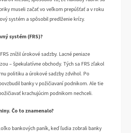
fabriky museli začať vo veľkom prepúšťať a v roku
ový systém a spôsobil predlženie krízy.
rvný systém (FRS)?
FRS znížil úrokové sadzby. Lacné peniaze
zou – špekulatívne obchody. Tých sa FRS zľakol
rnu politiku a úrokové sadzby zdvihol. Po
y povzbudil banky v požičiavaní podnikom. Ale tie
 požičiavať krachujúcim podnikom nechceli.
niny. Čo to znamenalo?
koľko bankových paník, keď ľudia zobrali banky