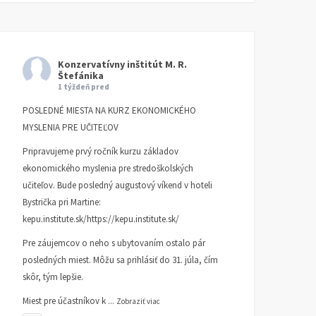
Konzervatívny inštitút M. R.
Štefánika
1 týždeň pred
POSLEDNÉ MIESTA NA KURZ EKONOMICKÉHO
MYSLENIA PRE UČITEĽOV
Pripravujeme prvý ročník kurzu základov
ekonomického myslenia pre stredoškolských
učiteľov. Bude posledný augustový víkend v hoteli
Bystrička pri Martine:
kepu.institute.sk/https://kepu.institute.sk/
Pre záujemcov o neho s ubytovaním ostalo pár
posledných miest. Môžu sa prihlásiť do 31. júla, čím
skôr, tým lepšie.
Miest pre účastníkov k
...
Zobraziť viac