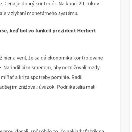
e. Cena je dobrý kontrolór. Na konci 20. rokov
 ale v zlyhaní monetárneho systému.
ase, keď bol vo funkcii prezident Herbert
žinier a veril, že sa dá ekonomika kontrolovane
nie. Nariadil biznismenom, aby neznižovali mzdy.
 míňať a kríza spotreby pominie. Radil
adšej im znižovali úväzok. Podnikatelia mali
arov klesali, spôsobilo to, že náklady fabrík sa