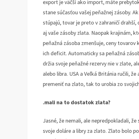
export je väčší ako import, máte prebyto
stane súčasťou vašej peňažnej zásoby. Ak
stúpajú, tovar je preto v zahraničí drahší
aj vaše zásoby zlata. Naopak krajinám, kt
peňažná zásoba zmenšuje, ceny tovarov kle
ich deficit. Automaticky sa peňažná zásoba
držia svoje peňažné rezervy nie v zlate, a
alebo libra. USA a Veľká Británia ručili, že
premeniť na zlato, tak to urobia zo svojic
.mali na to dostatok zlata?
Jasné, že nemali, ale nepredpokladali, že 
svoje doláre a libry za zlato. Zlato bolo