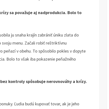
 krízy sa považuje aj nadprodukcia. Bolo to
bila ju snaha krajín zabrániť úniku zlata do
svoju menu. Začali robiť reštriktívnu
vo peňazí v obehu. To spôsobilo pokles v dopyte
cia. Bolo to však iba pokazenie peňažného
h bez kontroly spôsobuje nerovnováhy a krízy.
ponuky. Ľudia budú kupovať tovar, ak je jeho