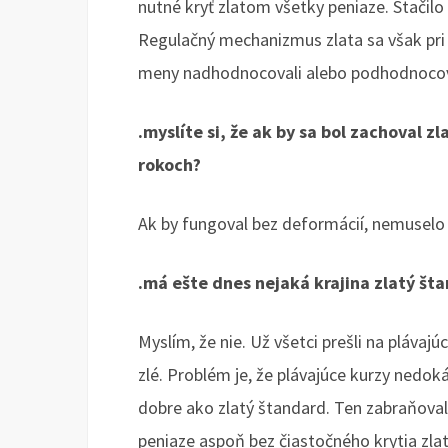
nutné kryť zlatom všetky peniaze. Stačilo 
Regulačný mechanizmus zlata sa však pri š
meny nadhodnocovali alebo podhodnocova
.myslíte si, že ak by sa bol zachoval zl
rokoch?
Ak by fungoval bez deformácií, nemuselo b
.má ešte dnes nejaká krajina zlatý št
Myslím, že nie. Už všetci prešli na plávaj
zlé. Problém je, že plávajúce kurzy ned
dobre ako zlatý štandard. Ten zabraňova
peniaze aspoň bez čiastočného krytia zlat