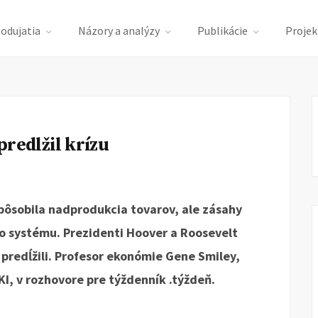
podujatia
Názory a analýzy
Publikácie
Projek
predlžil krízu
pôsobila nadprodukcia tovarov, ale zásahy
o systému. Prezidenti Hoover a Roosevelt
 predĺžili. Profesor ekonómie Gene Smiley,
 KI, v rozhovore pre týždenník .týždeň.