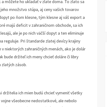
k a môžete ho ukladať v zlate doma. To zlato sa
 jeho množstvo stúpa, aj ceny vašich tovarov
, dopyt po ňom klesne, tým klesne aj váš export a
oré majú deficit v zahraničnom obchode, sa ich
sajú, ale je po nich väčší dopyt a ten eliminuje
 reguluje. Pri štandarde zlatej devízy krajiny
le v niektorých zahraničných menách, ako je dolár
 ak bude držiteľ ich meny chcieť doláre či libry
h zlatých zásob.
si držitelia ich mien budú chcieť vymeniť všetky
 po vojne všeobecne nedostatkové, ale nebolo