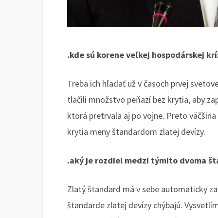
.kde sú korene veľkej hospodárskej krí
Treba ich hľadať už v časoch prvej svetove
tlačili množstvo peňazí bez krytia, aby zap
ktorá pretrvala aj po vojne. Preto väčšina
krytia meny štandardom zlatej devízy.
.aký je rozdiel medzi týmito dvoma š
Zlatý štandard má v sebe automaticky z
štandarde zlatej devízy chýbajú. Vysvetlím