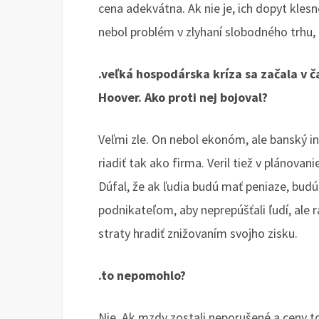
cena adekvátna. Ak nie je, ich dopyt klesn
nebol problém v zlyhaní slobodného trhu,
.veľká hospodárska kríza sa začala v č
Hoover. Ako proti nej bojoval?
Veľmi zle. On nebol ekonóm, ale banský in
riadiť tak ako firma. Veril tiež v plánova
Dúfal, že ak ľudia budú mať peniaze, budú
podnikateľom, aby neprepúšťali ľudí, ale r
straty hradiť znižovaním svojho zisku.
.to nepomohlo?
Nie. Ak mzdy zostali neporušené a ceny tov