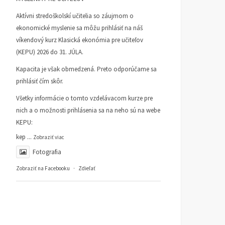
Aktívni stredoškolskí učitelia so záujmom o
ekonomické myslenie sa môžu prihlásiť na náš
víkendový kurz Klasická ekonómia pre učiteľov
(KEPU) 2026 do 31. JÚLA.
Kapacita je však obmedzená. Preto odporúčame sa
prihlásiť čím skôr.
Všetky informácie o tomto vzdelávacom kurze pre
nich a o možnosti prihlásenia sa na neho sú na webe
KEPU:
kep
...
Zobraziť viac
Fotografia
Zobraziť na Facebooku
·
Zdieľať