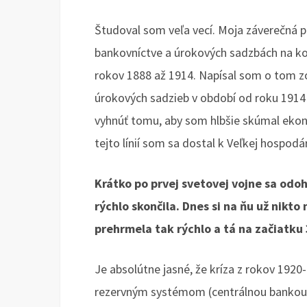
Študoval som veľa vecí. Moja záverečná 
bankovníctve a úrokových sadzbách na ko
rokov 1888 až 1914. Napísal som o tom z
úrokových sadzieb v období od roku 191
vyhnúť tomu, aby som hlbšie skúmal ekono
tejto línií som sa dostal k Veľkej hospodár
Krátko po prvej svetovej vojne sa odo
rýchlo skončila. Dnes si na ňu už nikt
prehrmela tak rýchlo a tá na začiatku
Je absolútne jasné, že kríza z rokov 19
rezervným systémom (centrálnou bankou, po