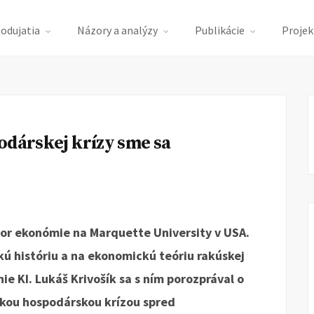
podujatia
Názory a analýzy
Publikácie
Projek
odárskej krízy sme sa
sor ekonómie na Marquette University v USA.
ú históriu a na ekonomickú teóriu rakúskej
ie KI. Lukáš Krivošík sa s ním porozprával o
ľkou hospodárskou krízou spred