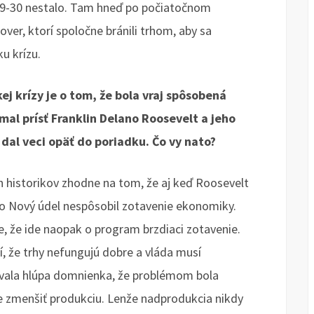
929-30 nestalo. Tam hneď po počiatočnom
ver, ktorí spoločne bránili trhom, aby sa
u krízu.
j krízy je o tom, že bola vraj spôsobená
l prísť Franklin Delano Roosevelt a jeho
dal veci opäť do poriadku. Čo vy nato?
 historikov zhodne na tom, že aj keď Roosevelt
o Nový údel nespôsobil zotavenie ekonomiky.
te, že ide naopak o program brzdiaci zotavenie.
í, že trhy nefungujú dobre a vláda musí
plývala hlúpa domnienka, že problémom bola
je zmenšiť produkciu. Lenže nadprodukcia nikdy