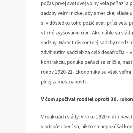
počas prvej svetovej vojny veľa peňazí a 
sadzby veľmi nízke, aby americkej vláde u
si v dôsledku toho požičiavali príliš veľa
strmé zvyšovanie cien. Ako náhle sa vlád
sadzby. Nárast diskontnej sadzby medzi
zdvihnutím sadzieb za celé desaťročia – v
kontrakciu, ponuka peňazí sa znížila, nas
rokov 1920-21. Ekonomika sa však veľmi rý
plnej zamestnanosti.
V čom spočíval rozdiel oproti 30. roko
V reakciách vlády. V roku 1920 nikto nevs
v prispôsobení sa, nikto sa nepokúšal kon