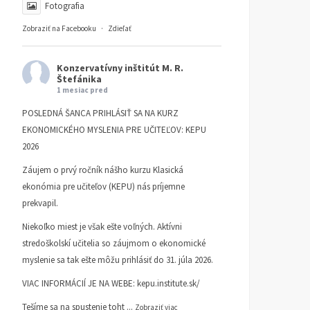
Fotografia
Zobraziť na Facebooku
·
Zdieľať
Konzervatívny inštitút M. R.
Štefánika
1 mesiac pred
POSLEDNÁ ŠANCA PRIHLÁSIŤ SA NA KURZ
EKONOMICKÉHO MYSLENIA PRE UČITEĽOV: KEPU
2026
Záujem o prvý ročník nášho kurzu Klasická
ekonómia pre učiteľov (KEPU) nás príjemne
prekvapil.
Niekoľko miest je však ešte voľných. Aktívni
stredoškolskí učitelia so záujmom o ekonomické
myslenie sa tak ešte môžu prihlásiť do 31. júla 2026.
VIAC INFORMÁCIÍ JE NA WEBE:
kepu.institute.sk/
Tešíme sa na spustenie toht
...
Zobraziť viac