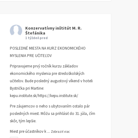
Konzervatívny inštitút M. R.
Štefánika
1 týždeň pred
POSLEDNÉ MIESTA NA KURZ EKONOMICKÉHO
MYSLENIA PRE UČITEĽOV
Pripravujeme prvý ročník kurzu základov
ekonomického myslenia pre stredoškolských
učiteľov. Bude posledný augustový víkend v hoteli
Bystrička pri Martine:
kepu.institute.sk/https://kepu.institute.sk/
Pre záujemcov o neho s ubytovaním ostalo pár
posledných miest. Môžu sa prihlásiť do 31. júla, čím
skôr, tým lepšie.
Miest pre účastníkov k
...
Zobraziť viac