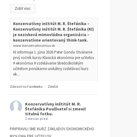
Zistiť viac
Konzervatívny inštitút M. R. Štefánika –
Konzervatívny inštitút M. R. Štefánika (KI)
je nezisková mimovládna organizácia –
konzervatívne orientovaný think-tank.
www.konzervativizmus.sk
KI informuje 1. júna 2026 Peter Gonda Otvárame
prvý ročník kurzu Klasická ekonómia pre učiteľov
# ekonómia # vzdelávanie Stredoškolským
učiteľom ponúkame unikátny vzdelávací kurz
ek...
Zobraziť na Facebooku
·
Zdieľať
Konzervatívny inštitút M. R.
Štefánika
Používateľ si zmenil
titulnú fotku.
1 mesiac pred
PRIPRAVILI SME KURZ ZÁKLADOV EKONOMICKÉHO
MYSLENIA PRE UČITEĽOV