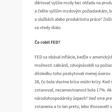
diktovať vyššie mzdy bez ohľadu na produk
a čelíte vyšším mzdovým požiadavkám, bez
a službách alebo produktivita práce? Zníž
sa vtedy dialo.
Čo robil FED?
FED sa obával inflácie, keďže v americkýc
možnosti zabránil, zdvojnásobili sa požia
dôsledku toho poskytovali menej úverov. T
38, čo bola vlastne kríza vnútri krízy. Keď
zotavovať, nezamestnanosť bola 17%. Ak
národohospodársky úspech? Veď sme preš
zotavenia a to len preto, lebo Roosevelt 