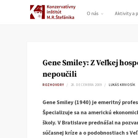
O nás
Aktivity a 
Gene Smiley: Z Veľkej hosp
nepoučili
ROZHOVORY
28. DECEMBRA 2009
LUKÁŠ KRIVOŠÍK
Gene Smiley (1940) je emeritný profe
Špecializuje sa na americkú ekonomick
školy. V Bratislave prednášal na pozvan
súčasnej kríze a o podobnostiach s Ve