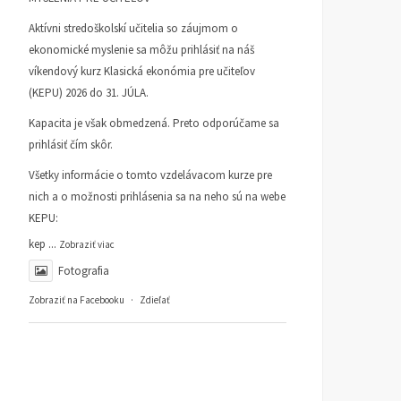
Aktívni stredoškolskí učitelia so záujmom o
ekonomické myslenie sa môžu prihlásiť na náš
víkendový kurz Klasická ekonómia pre učiteľov
(KEPU) 2026 do 31. JÚLA.
Kapacita je však obmedzená. Preto odporúčame sa
prihlásiť čím skôr.
Všetky informácie o tomto vzdelávacom kurze pre
nich a o možnosti prihlásenia sa na neho sú na webe
KEPU:
kep
...
Zobraziť viac
Fotografia
Zobraziť na Facebooku
·
Zdieľať