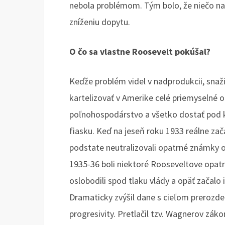
nebola problémom. Tým bolo, že niečo na
zníženiu dopytu.
O čo sa vlastne Roosevelt pokúšal?
Keďže problém videl v nadprodukcii, snaži
kartelizovať v Amerike celé priemyselné od
poľnohospodárstvo a všetko dostať pod ko
fiasku. Keď na jeseň roku 1933 reálne zač
podstate neutralizovali opatrné známky o
1935-36 boli niektoré Rooseveltove opatr
oslobodili spod tlaku vlády a opäť začalo
Dramaticky zvýšil dane s cieľom prerozde
progresivity. Pretlačil tzv. Wagnerov záko