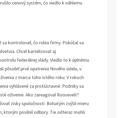
rušilo cenový systém, čo viedlo k náhlemu
l sa kontrolovať, čo robia firmy. Pokúšal sa
vetvia. Chcel kartelizovať aj
ntrolu federálnej vlády. Viedlo to k úplnému
ali pôsobiť prvé opatrenia Nového údelu, v
živenia z marca toho istého roku. V rokoch
enia vyhlásené za protiústavné. Podniky sa
 isté oživenie. Ako zareagoval Roosevelt?
ľovať zisky spoločností. Bohatým zvýšil mieru
n, ktorým posilnil odbory. Tie odteraz mohli