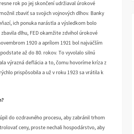
presne rok po jej skončení udržiaval úrokové
možnil zbaviť sa svojich vojnových dlhov. Banky
 peňazí, ich ponuka narástla a výsledkom bolo
a zbavila dlhu, FED okamžite zdvihol úrokové
 novembrom 1920 a aprílom 1921 bol najväčším
 podstate až do 80. rokov. To vyvolalo silnú
tala výrazná deflácia a to, čomu hovoríme kríza z
chlo prispôsobila a už v roku 1923 sa vrátila k
m?
túpil do ozdravného procesu, aby zabránil trhom
trolovať ceny, proste nechali hospodárstvo, aby