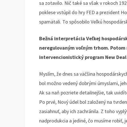
sa zotavilo. Nič také sa však v rokoch 1
poklese vstúpil do hry FED a prezident Hoo
spamätali. To spôsobilo Veľkú hospodársk
Bežná interpretácia Veľkej hospodárske
neregulovaným voľným trhom. Potom ma
intervencionistický program New Deal 
Myslím, že dnes sa väčšina hospodárskych
bol možno vedený dobrými úmyslami, jeh
Ak sa naň pozriete detailnejšie, tak uvidí
Po prvé, Nový údel bol založený na tvrden
zasiahnuť, aby ich zachránila. Z toho vy
nadprodukcia a jediné, čo musíme robiť, 