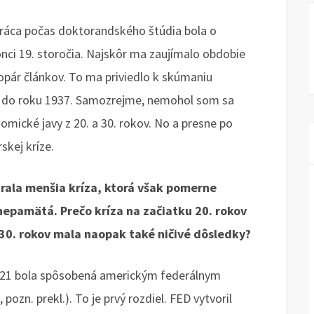
práca počas doktorandského štúdia bola o
nci 19. storočia. Najskôr ma zaujímalo obdobie
opár článkov. To ma priviedlo k skúmaniu
4 do roku 1937. Samozrejme, nemohol som sa
mické javy z 20. a 30. rokov. No a presne po
skej kríze.
hrala menšia kríza, ktorá však pomerne
o nepamätá. Prečo kríza na začiatku 20. rokov
 30. rokov mala naopak také ničivé dôsledky?
20-21 bola spôsobená americkým federálnym
zn. prekl.). To je prvý rozdiel. FED vytvoril