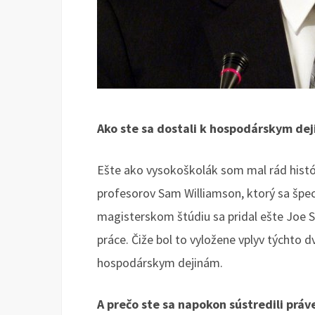
Ako ste sa dostali k hospodárskym de
Ešte ako vysokoškolák som mal rád histór
profesorov Sam Williamson, ktorý sa špec
magisterskom štúdiu sa pridal ešte Joe
práce. Čiže bol to vyložene vplyv týchto 
hospodárskym dejinám.
A prečo ste sa napokon sústredili prá