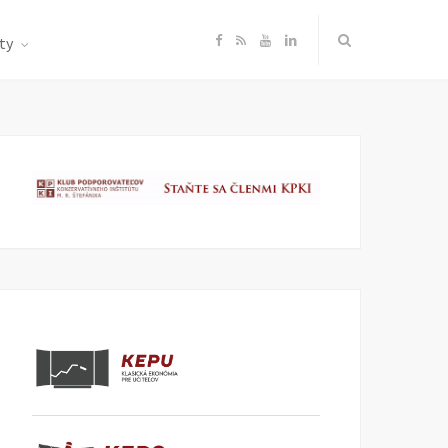
F
R
Y
L
ty
a
S
o
i
c
S
u
n
e
T
k
b
u
e
o
b
d
o
e
I
k
n