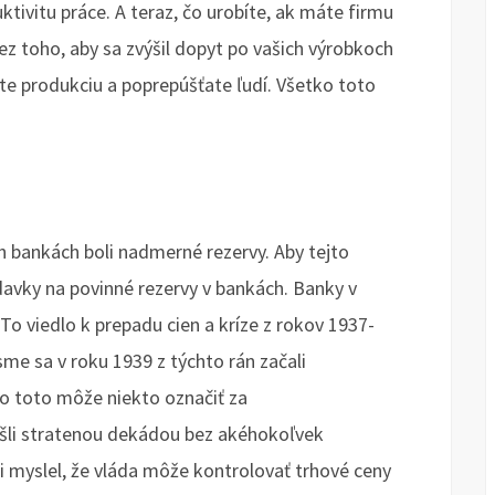
tivitu práce. A teraz, čo urobíte, ak máte firmu
 toho, aby sa zvýšil dopyt po vašich výrobkoch
ite produkciu a poprepúšťate ľudí. Všetko toto
h bankách boli nadmerné rezervy. Aby tejto
davky na povinné rezervy v bankách. Banky v
o viedlo k prepadu cien a kríze z rokov 1937-
 sme sa v roku 1939 z týchto rán začali
o toto môže niekto označiť za
li stratenou dekádou bez akéhokoľvek
si myslel, že vláda môže kontrolovať trhové ceny