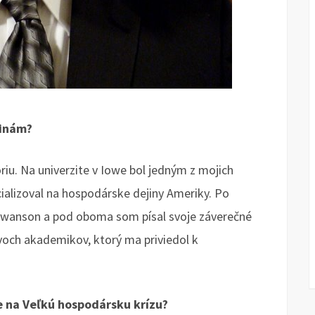
jinám?
iu. Na univerzite v Iowe bol jedným z mojich
ializoval na hospodárske dejiny Ameriky. Po
 Swanson a pod oboma som písal svoje záverečné
dvoch akademikov, ktorý ma priviedol k
ve na Veľkú hospodársku krízu?