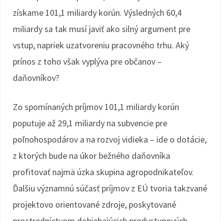
získame 101,1 miliardy korún. Výsledných 60,4
miliardy sa tak musí javiť ako silný argument pre
vstup, napriek uzatvoreniu pracovného trhu. Aký
prínos z toho však vyplýva pre občanov –
daňovníkov?
Zo spomínaných príjmov 101,1 miliardy korún
poputuje až 29,1 miliardy na subvencie pre
poľnohospodárov a na rozvoj vidieka – ide o dotácie,
z ktorých bude na úkor bežného daňovníka
profitovať najmä úzka skupina agropodnikateľov.
Ďalšiu významnú súčasť príjmov z EÚ tvoria takzvané
projektovo orientované zdroje, poskytované
prostredníctvom dobiehajúcich predvstupových