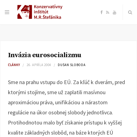
F
R
Y
a
S
o
c
S
u
Invázia eurosocializmu
e
T
ČLÁNKY
26. APRÍLA 2004
DUŠAN SLOBODA
b
u
Sme na prahu vstupu do EÚ. Za kľúč k dverám, pred
o
b
ktorými stojíme, sme už zaplatili masívnou
aproximáciou práva, unifikáciou a nárastom
o
e
regulácie na úkor osobnej slobody jednotlivca.
k
Protihodnotou malo byť získanie prístupu k vyššej
kvalite základných slobôd, na báze ktorých EÚ