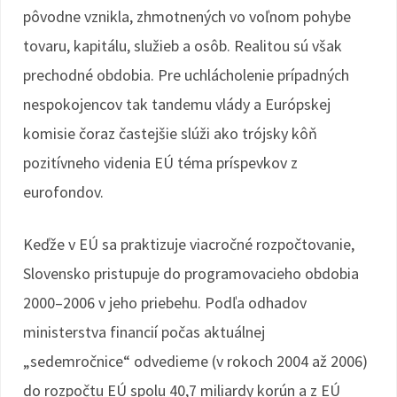
pôvodne vznikla, zhmotnených vo voľnom pohybe
tovaru, kapitálu, služieb a osôb. Realitou sú však
prechodné obdobia. Pre uchlácholenie prípadných
nespokojencov tak tandemu vlády a Európskej
komisie čoraz častejšie slúži ako trójsky kôň
pozitívneho videnia EÚ téma príspevkov z
eurofondov.
Keďže v EÚ sa praktizuje viacročné rozpočtovanie,
Slovensko pristupuje do programovacieho obdobia
2000–2006 v jeho priebehu. Podľa odhadov
ministerstva financií počas aktuálnej
„sedemročnice“ odvedieme (v rokoch 2004 až 2006)
do rozpočtu EÚ spolu 40,7 miliardy korún a z EÚ