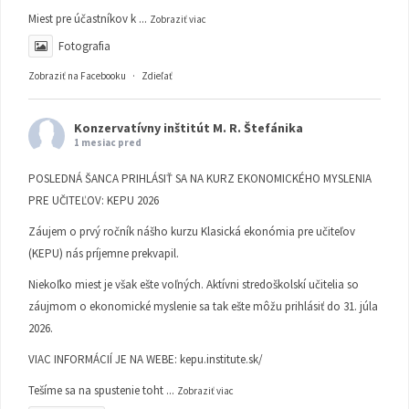
Miest pre účastníkov k
...
Zobraziť viac
Fotografia
Zobraziť na Facebooku
·
Zdieľať
Konzervatívny inštitút M. R. Štefánika
1 mesiac pred
POSLEDNÁ ŠANCA PRIHLÁSIŤ SA NA KURZ EKONOMICKÉHO MYSLENIA
PRE UČITEĽOV: KEPU 2026
Záujem o prvý ročník nášho kurzu Klasická ekonómia pre učiteľov
(KEPU) nás príjemne prekvapil.
Niekoľko miest je však ešte voľných. Aktívni stredoškolskí učitelia so
záujmom o ekonomické myslenie sa tak ešte môžu prihlásiť do 31. júla
2026.
VIAC INFORMÁCIÍ JE NA WEBE:
kepu.institute.sk/
Tešíme sa na spustenie toht
...
Zobraziť viac