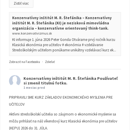
Zistiť viac
Konzervatívny inštitút M. R. Štefánika – Konzervatívny
inštitút M. R. Štefánika (KI) je nezisková mimovládna
organizácia – konzervatívne orientovaný think-tank.
www.konzervativizmus.sk
KI informuje 1. júna 2026 Peter Gonda Otvárame prvý ročník kurzu
Klasická ekonómia pre učiteľov # ekonómia # vzdelávanie
Stredoškolským učiteľom ponúkame unikátny vzdelávací kurz ek...
Zobraziť na Facebooku
·
Zdieľať
Konzervatívny inštitút M. R. Štefánika
Používateľ
si zmenil titulnú fotku.
1 mesiac pred
PRIPRAVILI SME KURZ ZÁKLADOV EKONOMICKÉHO MYSLENIA PRE
UČITEĽOV
Aktívni stredoškolskí učitelia so záujmom o ekonomické myslenie sa
môžu prihlásiť na náš víkendový kurz Klasická ekonómia pre učiteľov
(KEPU) 2026 do 31. JÚLA.