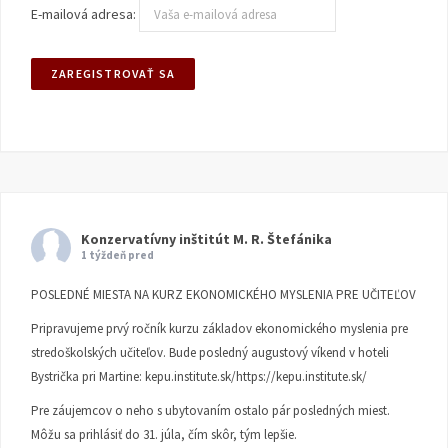
E-mailová adresa:
Konzervatívny inštitút M. R. Štefánika
1 týždeň pred
POSLEDNÉ MIESTA NA KURZ EKONOMICKÉHO MYSLENIA PRE UČITEĽOV
Pripravujeme prvý ročník kurzu základov ekonomického myslenia pre
stredoškolských učiteľov. Bude posledný augustový víkend v hoteli
Bystrička pri Martine:
kepu.institute.sk/https://kepu.institute.sk/
Pre záujemcov o neho s ubytovaním ostalo pár posledných miest.
Môžu sa prihlásiť do 31. júla, čím skôr, tým lepšie.