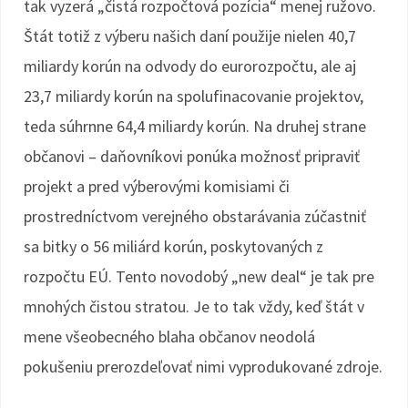
tak vyzerá „čistá rozpočtová pozícia“ menej ružovo.
Štát totiž z výberu našich daní použije nielen 40,7
miliardy korún na odvody do eurorozpočtu, ale aj
23,7 miliardy korún na spolufinacovanie projektov,
teda súhrnne 64,4 miliardy korún. Na druhej strane
občanovi – daňovníkovi ponúka možnosť pripraviť
projekt a pred výberovými komisiami či
prostredníctvom verejného obstarávania zúčastniť
sa bitky o 56 miliárd korún, poskytovaných z
rozpočtu EÚ. Tento novodobý „new deal“ je tak pre
mnohých čistou stratou. Je to tak vždy, keď štát v
mene všeobecného blaha občanov neodolá
pokušeniu prerozdeľovať nimi vyprodukované zdroje.