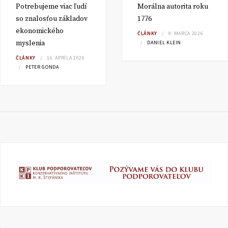
Potrebujeme viac ľudí
Morálna autorita roku
so znalosťou základov
1776
ekonomického
ČLÁNKY
9. MARCA 2026
myslenia
DANIEL KLEIN
ČLÁNKY
16. APRÍLA 2026
PETER GONDA