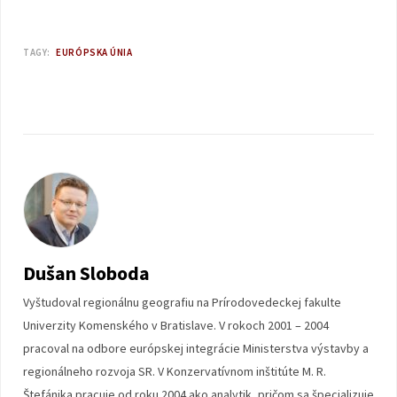
TAGY:
EURÓPSKA ÚNIA
Dušan Sloboda
Vyštudoval regionálnu geografiu na Prírodovedeckej fakulte
Univerzity Komenského v Bratislave. V rokoch 2001 – 2004
pracoval na odbore európskej integrácie Ministerstva výstavby a
regionálneho rozvoja SR. V Konzervatívnom inštitúte M. R.
Štefánika pracuje od roku 2004 ako analytik, pričom sa špecializuje