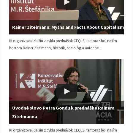
Rainer Zitelmann: Myths and Facts About Capitalism
KI organizoval ďalšiu z cyklu prednášok CEQLS, tentoraz bol naším
hosťom Rainer Zitelmann, historik, sociológ a autor be…
Úvodné slovo Petra Gondu k prednáške Rainera
Zitelmanna
KI organizoval ďalšiu z cyklu prednášok CEQLS, tentoraz bol naším