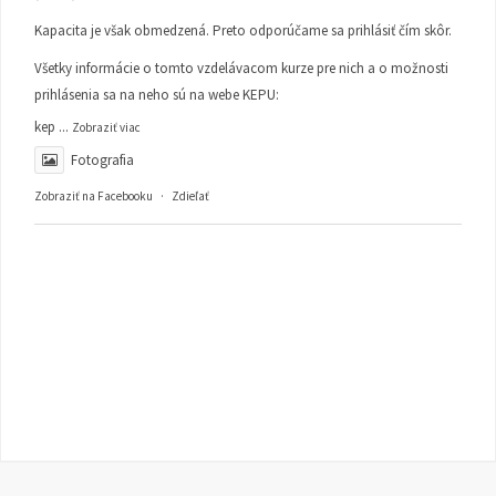
Kapacita je však obmedzená. Preto odporúčame sa prihlásiť čím skôr.
Všetky informácie o tomto vzdelávacom kurze pre nich a o možnosti
prihlásenia sa na neho sú na webe KEPU:
kep
...
Zobraziť viac
Fotografia
Zobraziť na Facebooku
·
Zdieľať