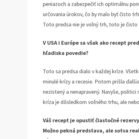
peniazoch a zabezpečiť ich optimálnu pon
určovania úrokov, čo by malo byť čisto tr
Toto predsa nie je voľný trh, toto je čisto
V USA i Európe sa však ako recept pred
hľadiska povedie?
Toto sa predsa dialo v každej kríze. Všet
minulé krízy a recesie. Potom prišla ďalš
nezistený a nenapravený. Navyše, politici m
kríza je dôsledkom voľného trhu, ale neb
Váš recept je opustiť čiastočné rezerv
Možno pekná predstava, ale sotva real