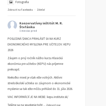
Fotografia
Zobraziť na Facebooku
·
Zdieľať
Konzervatívny inštitút M. R.
Štefánika
1 mesiac pred
POSLEDNÁ ŠANCA PRIHLÁSIŤ SA NA KURZ
EKONOMICKÉHO MYSLENIA PRE UČITEĽOV: KEPU
2026
Záujem o prvý ročník nášho kurzu Klasická
ekonómia pre učiteľov (KEPU) nás príjemne
prekvapil.
Niekoľko miest je však ešte voľných. Aktívni
stredoškolskí učitelia so záujmom o ekonomické
myslenie sa tak ešte môžu prihlásiť do 31. júla 2026.
VIAC INFORMÁCIÍ JE NA WEBE:
kepu.institute.sk/
Tešíme sa na spustenie toht
...
Zobraziť viac