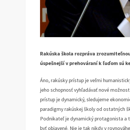
Rakúska škola rozpráva zrozumiteľnou 
úspešnejší v prehováraní k ľuďom sú ke
Áno, rakúsky prístup je veľmi humanistick
jeho schopnosť vyhľadávať nové možnosti 
prístup je dynamický, sledujeme ekonomic
paradigmy rakúskej školy od ostatných škô
Podnikateľ je dynamický protagonista a tr
byť objavené. Nie je tak nikdy v rovnováhe