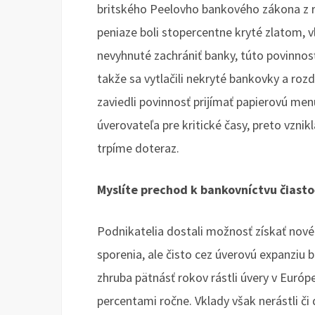
britského Peelovho bankového zákona z r
peniaze boli stopercentne kryté zlatom, v
nevyhnuté zachrániť banky, túto povinnosť
takže sa vytlačili nekryté bankovky a roz
zaviedli povinnosť prijímať papierovú men
úverovateľa pre kritické časy, preto vznik
trpíme doteraz.
Myslíte prechod k bankovníctvu čiast
Podnikatelia dostali možnosť získať nov
sporenia, ale čisto cez úverovú expanziu 
zhruba pätnásť rokov rástli úvery v Európ
percentami ročne. Vklady však nerástli či