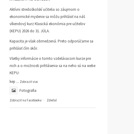
Aktívni stredoškolskí učitelia so záujmom o
ekonomické myslenie sa môžu prihlásiť na náš
víkendový kurz Klasická ekonómia pre učiteľov
(KEPU) 2026 do 31. JÚLA.
Kapacita je však obmedzená. Preto odporúčame sa
prihlásiť čím skôr.
Všetky informácie o tomto vzdelávacom kurze pre
nich a o možnosti prihlásenia sa na neho sú na webe
KEPU:
kep
...
Zobraziť viac
Fotografia
Zobraziť na Facebooku
·
Zdieľať