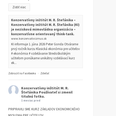
Zistiť viac
Konzervatívny inštitút M. R. Štefánika –
Konzervatívny inštitút M. R. Štefánika (KI)
je nezisková mimovládna organizácia –
konzervatívne orientovaný think-tank.
www.konzervativizmus.sk
KI informuje 1. júna 2026 Peter Gonda Otvárame
prvý ročník kurzu Klasická ekonómia pre učiteľov
# ekonómia # vzdelávanie Stredoškolským
učiteľom ponúkame unikátny vzdelávací kurz
ek...
Zobraziť na Facebooku
·
Zdieľať
Konzervatívny inštitút M. R.
Štefánika
Používateľ si zmenil
titulnú fotku.
1 mesiac pred
PRIPRAVILI SME KURZ ZÁKLADOV EKONOMICKÉHO
MYSLENIA PRE UČITEĽOV