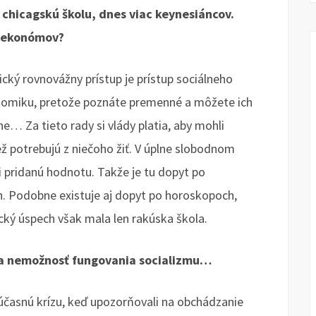
 chicagskú školu, dnes viac keynesiáncov.
h ekonómov?
ický rovnovážny prístup je prístup sociálneho
ekonomiku, pretože poznáte premenné a môžete ich
ne… Za tieto rady si vlády platia, aby mohli
iež potrebujú z niečoho žiť. V úplne slobodnom
li pridanú hodnotu. Takže je tu dopyt po
. Podobne existuje aj dopyt po horoskopoch,
cký úspech však mala len rakúska škola.
na nemožnosť fungovania socializmu…
účasnú krízu, keď upozorňovali na obchádzanie