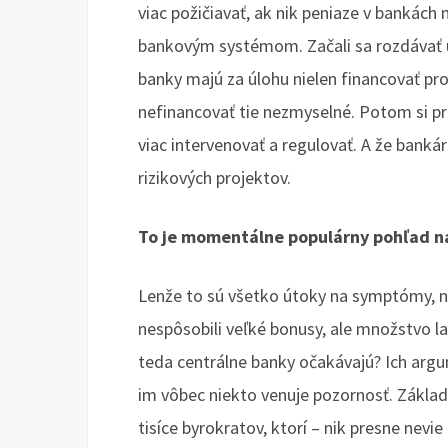
viac požičiavať, ak nik peniaze v bankách
bankovým systémom. Začali sa rozdávať ú
banky majú za úlohu nielen financovať pro
nefinancovať tie nezmyselné. Potom si pre
viac intervenovať a regulovať. A že banká
rizikových projektov.
To je momentálne populárny pohľad na
Lenže to sú všetko útoky na symptómy, n
nespôsobili veľké bonusy, ale množstvo la
teda centrálne banky očakávajú? Ich argu
im vôbec niekto venuje pozornosť. Zákla
tisíce byrokratov, ktorí – nik presne nevi