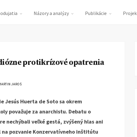
podujatia
Názory a analýzy
Publikácie
Projek
diózne protikrízové opatrenia
MARTIN JAROŠ
ie Jesús Huerta de Soto sa okrem
oly považuje za anarchistu. Debatu o
re nechýbali veľké gestá, zvýšený hlas ani
el na pozvanie Konzervatívneho inštitútu