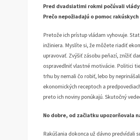
Pred dvadsiatimi rokmi počúvali vlády
Prečo nepožiadajú o pomoc rakúskyc
Pretože ich prístup vládam vyhovuje. Stat
inžiniera. Myslíte si, že môžete riadiť 
upravovať. Zvýšiť zásobu peňazí, znížiť da
ospravedlniť vlastné motivácie. Politici t
trhu by nemali čo robiť, lebo by neprináša
ekonomických receptoch a predpovediach
preto ich noviny ponúkajú. Skutočný vede
No dobre, od začiatku upozorňovala 
Rakúšania dokonca už dávno predvídali s