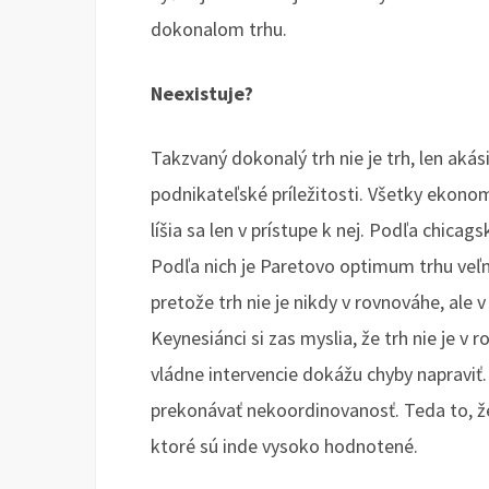
dokonalom trhu.
Neexistuje?
Takzvaný dokonalý trh nie je trh, len aká
podnikateľské príležitosti. Všetky ekono
líšia sa len v prístupe k nej. Podľa chicag
Podľa nich je Paretovo optimum trhu veľm
pretože trh nie je nikdy v rovnováhe, ale 
Keynesiánci si zas myslia, že trh nie je v 
vládne intervencie dokážu chyby napraviť
prekonávať nekoordinovanosť. Teda to, ž
ktoré sú inde vysoko hodnotené.