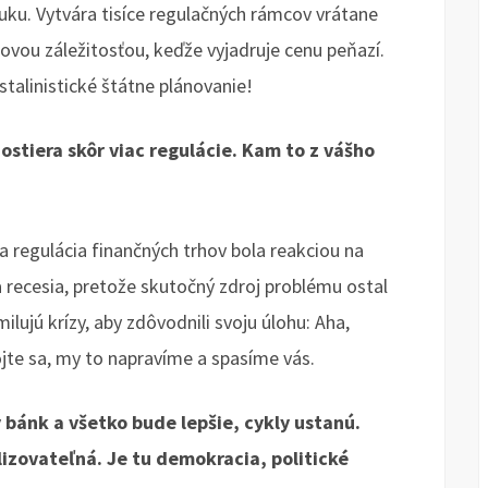
uku. Vytvára tisíce regulačných rámcov vrátane
hovou záležitosťou, keďže vyjadruje cenu peňazí.
 stalinistické štátne plánovanie!
ostiera skôr viac regulácie. Kam to z vášho
ka regulácia finančných trhov bola reakciou na
ia recesia, pretože skutočný zdroj problému ostal
ilujú krízy, aby zdôvodnili svoju úlohu: Aha,
ojte sa, my to napravíme a spasíme vás.
y bánk a všetko bude lepšie, cykly ustanú.
izovateľná. Je tu demokracia, politické