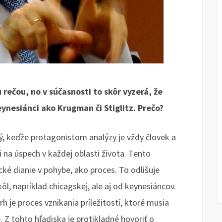
rečou, no v súčasnosti to skôr vyzerá, že
ynesiánci ako Krugman či Stiglitz. Prečo?
ý, keďže protagonistom analýzy je vždy človek a
na úspech v každej oblasti života. Tento
ké dianie v pohybe, ako proces. To odlišuje
l, napríklad chicagskej, ale aj od keynesiáncov.
h je proces vznikania príležitostí, ktoré musia
. Z tohto hľadiska je protikladné hovoriť o