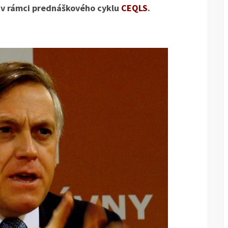
l v rámci prednáškového cyklu
CEQLS
.