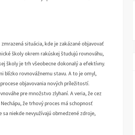
si zmrazená situácia, kde je zakázané objavovať
mické školy okrem rakúskej študujú rovnováhu,
skej školy je trh všeobecne dokonalý a efektívny.
i blízko rovnovážnemu stavu. A to je omyl,
v procese objavovania nových príležitostí.
rovnováhe pre množstvo zlyhaní. A veria, že cez
. Nechápu, že trhový proces má schopnosť
e sa niekde nevyužívajú obmedzené zdroje,