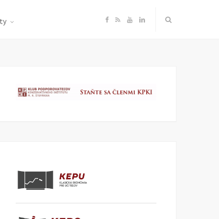
F
R
Y
L
ty
a
S
o
i
c
S
u
n
e
T
k
b
u
e
o
b
d
o
e
I
k
n