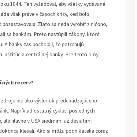
oku 1844. Ten vyžadoval, aby všetky vydávané
láda však práve v časoch krízy, keď bolo
 pozastavovala. Zlato sa nedá vyrobiť z ničoho,
dali sa bankám. Preto nastúpili zákony, ktoré
u. A banky zas pochopili, že potrebujú
la inštitúcia centrálnej banky. Pre tento omyl
očných rezerv?
é zdroje nie ako výsledok predchádzajúceho
bánk. Napríklad ostatný cyklus: posledných
e, ale hlavne v USA siedmimi až desiatimi
 dokonca klesali. Ako si môžu podnikatelia čoraz