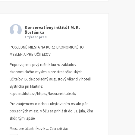
Konzervatívny inštitút M. R.
Štefánika
1 týždeň pred
POSLEDNÉ MIESTA NA KURZ EKONOMICKÉHO
MYSLENIA PRE UČITEĽOV
Pripravujeme prvý ročník kurzu základov
ekonomického myslenia pre stredoškolských
učiteľov. Bude posledný augustový víkend v hoteli
Bystrička pri Martine:
kepu.institute.sk/https://kepu.institute.sk/
Pre záujemcov o neho s ubytovaním ostalo pár
posledných miest. Môžu sa prihlásiť do 31. júla, čím
skôr, tým lepšie.
Miest pre účastníkov k
...
Zobraziť viac