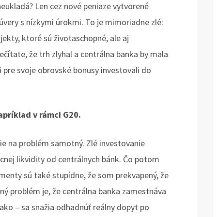
 neukladá? Len cez nové peniaze vytvorené
very s nízkymi úrokmi. To je mimoriadne zlé:
jekty, ktoré sú životaschopné, ale aj
čítate, že trh zlyhal a centrálna banka by mala
ri pre svoje obrovské bonusy investovali do
príklad v rámci G20.
ie na problém samotný. Zlé investovanie
cnej likvidity od centrálnych bánk. Čo potom
menty sú také stupídne, že som prekvapený, že
dný problém je, že centrálna banka zamestnáva
e ako – sa snažia odhadnúť reálny dopyt po