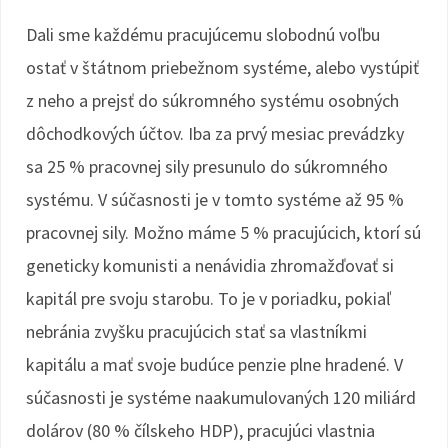
Dali sme každému pracujúcemu slobodnú voľbu
ostať v štátnom priebežnom systéme, alebo vystúpiť
z neho a prejsť do súkromného systému osobných
dôchodkových účtov. Iba za prvý mesiac prevádzky
sa 25 % pracovnej sily presunulo do súkromného
systému. V súčasnosti je v tomto systéme až 95 %
pracovnej sily. Možno máme 5 % pracujúcich, ktorí sú
geneticky komunisti a nenávidia zhromažďovať si
kapitál pre svoju starobu. To je v poriadku, pokiaľ
nebránia zvyšku pracujúcich stať sa vlastníkmi
kapitálu a mať svoje budúce penzie plne hradené. V
súčasnosti je systéme naakumulovaných 120 miliárd
dolárov (80 % čílskeho HDP), pracujúci vlastnia