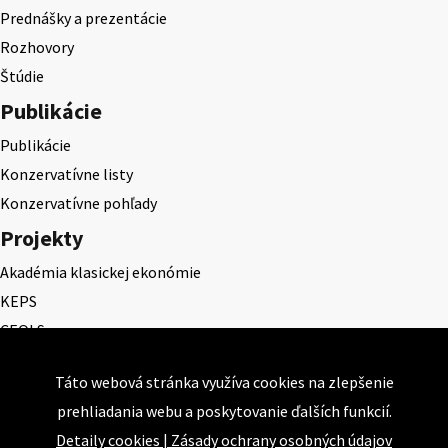
Prednášky a prezentácie
Rozhovory
Štúdie
Publikácie
Publikácie
Konzervatívne listy
Konzervatívne pohľady
Projekty
Akadémia klasickej ekonómie
KEPS
CEQLS
Cena Dominika Tatarku
Táto webová stránka využíva cookies na zlepšenie
Cena Ernesta Valka
prehliadania webu a poskytovanie ďalších funkcií.
Študentská esej
Detaily cookies
|
Zásady ochrany osobných údajov
Deň daňového odbremenenia