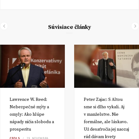
Súvisiace články
Lawrence W. Reed:
Peter Zajac: S Altou
Nebezpečné mýty a
sme si dlho vykali. Aj
omyly: Ako hlúpe
v manželstve. Nie
nápady ničia slobodu a
formálne, ale láskavo.
prosperitu
Už desaťročia jej naozaj
rád dávam kvety
CEQLS
29. NOVEMBRA