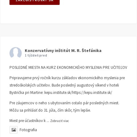
Konzervatívny inštitút M. R. Štefánika
1 týždeň pred
POSLEDNÉ MIESTA NA KURZ EKONOMICKÉHO MYSLENIA PRE UČITEĽOV
Pripravujeme prvý ročník kurzu základov ekonomického myslenia pre
stredoškolských učiteľov. Bude posledný augustový víkend v hoteli
Bystrička pri Martine:
kepu.institute.sk/https://kepu.institute.sk/
Pre záujemcov o neho s ubytovaním ostalo pár posledných miest.
Môžu sa prihlásiť do 31. júla, čím skôr, tým lepšie.
Miest pre účastníkov k
...
Zobraziť viac
Fotografia