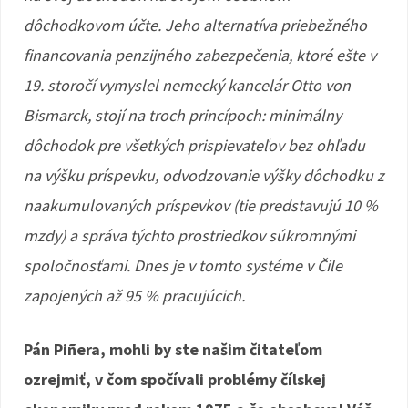
dôchodkovom účte. Jeho alternatíva priebežného
financovania penzijného zabezpečenia, ktoré ešte v
19. storočí vymyslel nemecký kancelár Otto von
Bismarck, stojí na troch princípoch: minimálny
dôchodok pre všetkých prispievateľov bez ohľadu
na výšku príspevku, odvodzovanie výšky dôchodku z
naakumulovaných príspevkov (tie predstavujú 10 %
mzdy) a správa týchto prostriedkov súkromnými
spoločnosťami. Dnes je v tomto systéme v Čile
zapojených až 95 % pracujúcich.
Pán Piñera, mohli by ste našim čitateľom
ozrejmiť, v čom spočívali problémy čílskej