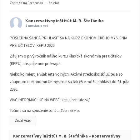
Zobraziť na Facebooku
·
Zdieľať
Konzervatívny inštitút M. R. Štefánika
1 mesiac pred
POSLEDNÁ ŠANCA PRIHLÁSIŤ SA NA KURZ EKONOMICKÉHO MYSLENIA
PRE UČITEĽOV: KEPU 2026
Záujem o prvý ročník nášho kurzu Klasická ekonómia pre učiteľov
(KEPU) nás príjemne prekvapil.
Niekoľko miest je však ešte voľných. Aktívni stredoškolskí učitelia so
záujmom o ekonomické myslenie sa tak ešte môžu prihlásiť do 31. júla
2026.
VIAC INFORMÁCIÍ JE NA WEBE:
kepu.institute.sk/
Tešíme sa na spustenie toht
...
Zobraziť viac
Zistiť viac
Konzervatívny inštitút M. R. Štefánika – Konzervatívny