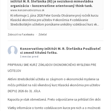
inštitút M. R. Štefánika (KI) je nezisková mimovládna
organizácia – konzervatívne orientovaný think-tank.
www.konzervativizmus.sk
KI informuje 1. júna 2026 Peter Gonda Otvárame prvý ročník kurzu
Klasická ekonómia pre učiteľov # ekonómia # vzdelávanie
Stredoškolským učiteľom ponúkame unikátny vzdelávací kurz ek...
Zobraziť na Facebooku
·
Zdieľať
Konzervatívny inštitút M. R. Štefánika
Používateľ
si zmenil titulnú fotku.
1 mesiac pred
PRIPRAVILI SME KURZ ZÁKLADOV EKONOMICKÉHO MYSLENIA PRE
UČITEĽOV
Aktívni stredoškolskí učitelia so záujmom o ekonomické myslenie sa
môžu prihlásiť na náš víkendový kurz Klasická ekonómia pre učiteľov
(KEPU) 2026 do 31. JÚLA.
Kapacita je však obmedzená. Preto odporúčame sa prihlásiť čím skôr.
Všetky informácie o tomto vzdelávacom kurze pre nich a o možnosti