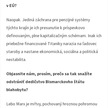
v EÚ?
Naopak. Jediná záchrana pre penzijné systémy
týchto krajín je ich presunutie k príspevkovo
definovaným, plne kapitalizačným schémam. Inak ich
priebežne financované Titaniky narazia na ľadovec
staroby a nastane ekonomická, sociálna a politická
nestabilita.
Objasnite nám, prosím, prečo sa tak snažíte
odstrániť dedičstvo Bismarckovho štátu
blahobytu?
Lebo Marx je mŕtvy, pochovaný hroznou pohromou