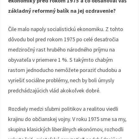
ekonomiky pred rokom 1975 a čo obsahoval Váš
základný reformný balík na jej ozdravenie?
Čile malo napoly socialistickú ekonomiku. Z tohto
dôvodu bol pred rokom 1975 po celé desaťročia
medziročný rast hrubého národného príjmu na
obyvateľa v priemere 1 %. S takýmto chabým
rastom jednoducho nemôžete poraziť chudobu a
vyriešiť sociálne problémy, nech by boli úmysly
predchádzajúcich vlád akokoľvek dobré.
Rozdiely medzi sľubmi politikov a realitou viedli
krajinu do občianskej vojny. V roku 1975 sme sa my,
skupina klasických liberálnych ekonómov, rozhodli