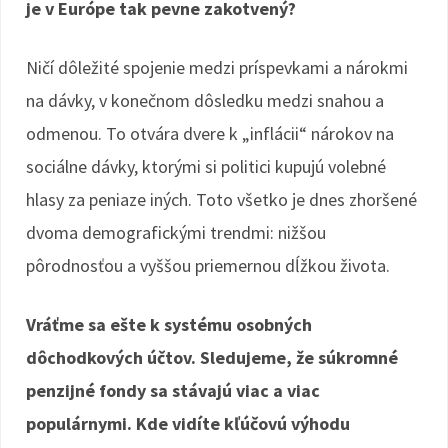
je v Európe tak pevne zakotvený?
Ničí dôležité spojenie medzi príspevkami a nárokmi
na dávky, v konečnom dôsledku medzi snahou a
odmenou. To otvára dvere k „inflácii“ nárokov na
sociálne dávky, ktorými si politici kupujú volebné
hlasy za peniaze iných. Toto všetko je dnes zhoršené
dvoma demografickými trendmi: nižšou
pôrodnosťou a vyššou priemernou dĺžkou života.
Vráťme sa ešte k systému osobných
dôchodkových účtov. Sledujeme, že súkromné
penzijné fondy sa stávajú viac a viac
populárnymi. Kde vidíte kľúčovú výhodu