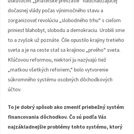
uskutočniť „priateľské prevzatie“ nadchádzajúcej
dočasnej vlády počas výnimočného stavu a
zorganizovať revolúciu „slobodného trhu“ s cieľom
priniesť blahobyt, slobodu a demokraciu. Urobili sme
to a zvyšok už poznáte. Čile opustilo krajiny tretieho
sveta a je na ceste stať sa krajinou „prvého“ sveta.
Kľúčovou reformou, niektorí ju nazývajú tiež
„matkou všetkých reforiem,“ bolo vytvorenie
súkromného systému osobných dôchodkových
účtov.
To je dobrý spôsob ako zmeniť priebežný systém
financovania dôchodkov. Čo sú podľa Vás
najzákladnejšie problémy tohto systému, ktorý