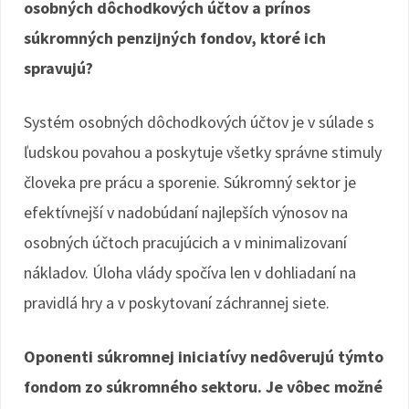
osobných dôchodkových účtov a prínos
súkromných penzijných fondov, ktoré ich
spravujú?
Systém osobných dôchodkových účtov je v súlade s
ľudskou povahou a poskytuje všetky správne stimuly
človeka pre prácu a sporenie. Súkromný sektor je
efektívnejší v nadobúdaní najlepších výnosov na
osobných účtoch pracujúcich a v minimalizovaní
nákladov. Úloha vlády spočíva len v dohliadaní na
pravidlá hry a v poskytovaní záchrannej siete.
Oponenti súkromnej iniciatívy nedôverujú týmto
fondom zo súkromného sektoru. Je vôbec možné