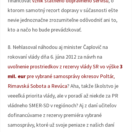
financovať
vznik štátneho dopravného servisu
, o
ktorom samotný rezort dopravy v súčasnosti ešte
nevie jednoznačne zrozumiteľne odôvodniť ani to,
kto a načo ho bude prevádzkovať.
8. Nehlasoval náhodou aj minister Čaplovič na
rokovaní vlády dňa 6. júna 2012 za návrh na
uvoľnenie prostriedkov z rezervy vlády SR vo výške
3
mil. eur
pre vybrané samosprávy okresov Poltár,
Rimavská Sobota a Revúca
? Aha, takže školstvo je
veeeľká priorita vlády, ale v poradí až niekde za PR
vládneho SMER-SD v regiónoch? Aj z daní učiteľov
dofinancúvame z rezervy premiéra vybrané
samosprávy, ktoré už svoje peniaze z našich daní