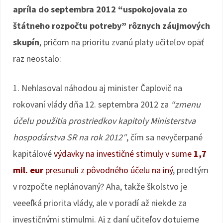
apríla do septembra 2012 “uspokojovala zo
štátneho rozpočtu potreby” rôznych záujmových
skupín
, pričom na prioritu zvanú platy učiteľov opäť
raz neostalo:
1. Nehlasoval náhodou aj minister Čaplovič na
rokovaní vlády dňa 12. septembra 2012 za
“zmenu
účelu použitia prostriedkov kapitoly Ministerstva
hospodárstva SR na rok 2012″
, čím sa nevyčerpané
kapitálové
výdavky na investičné stimuly v sume
1,7
mil. eur
presunuli z pôvodného účelu na iný
, predtým
v rozpočte neplánovaný? Aha, takže školstvo je
veeeľká priorita vlády, ale v poradí až niekde za
investičnými stimulmi. Aj z daní učiteľov dotujeme