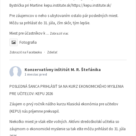
Bystrička pri Martine:
kepu.institute.sk/https://kepu.institute.sk/
Pre záujemcov o neho s ubytovaním ostalo pár posledných miest.
Môžu sa prihlásiť do 31. júla, čím skôr, tým lepšie.
Miest pre účastníkov k
...
Zobraziť viac
Fotografia
Zobraziť na Facebooku
·
Zdieľať
Konzervatívny inštitút M. R. Štefánika
1 mesiac pred
POSLEDNÁ ŠANCA PRIHLÁSIŤ SA NA KURZ EKONOMICKÉHO MYSLENIA
PRE UČITEĽOV: KEPU 2026
Záujem o prvý ročník nášho kurzu Klasická ekonómia pre učiteľov
(KEPU) nás príjemne prekvapil.
Niekoľko miest je však ešte voľných. Aktívni stredoškolskí učitelia so
záujmom o ekonomické myslenie sa tak ešte môžu prihlásiť do 31. júla