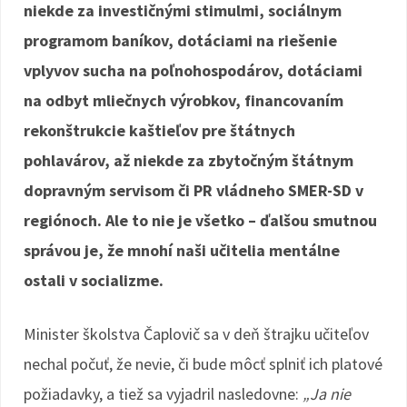
niekde za investičnými stimulmi, sociálnym
programom baníkov, dotáciami na riešenie
vplyvov sucha na poľnohospodárov, dotáciami
na odbyt mliečnych výrobkov, financovaním
rekonštrukcie kaštieľov pre štátnych
pohlavárov, až niekde za zbytočným štátnym
dopravným servisom či PR vládneho SMER-SD v
regiónoch. Ale to nie je všetko – ďalšou smutnou
správou je, že mnohí naši učitelia mentálne
ostali v socializme.
Minister školstva Čaplovič sa v deň štrajku učiteľov
nechal počuť, že nevie, či bude môcť splniť ich platové
požiadavky, a tiež sa vyjadril nasledovne:
„Ja nie