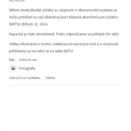
UČITEĽOV
Aktívni stredoškolskí učitelia so záujmom o ekonomické myslenie sa
môžu prihlásiť na náš víkendový kurz Klasická ekonómia pre učiteľov
(KEPU) 2026 do 31. JÚLA.
Kapacita je však obmedzená. Preto odporúčame sa prihlásiť čím skôr.
Všetky informácie o tomto vzdelávacom kurze pre nich a o možnosti
prihlásenia sa na neho sú na webe KEPU:
kep
...
Zobraziť viac
Fotografia
Zobraziť na Facebooku
·
Zdieľať