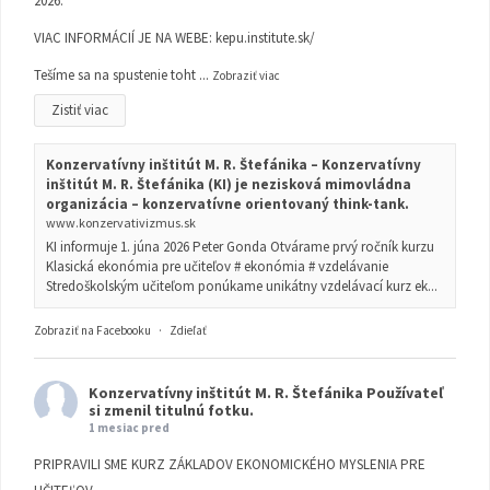
2026.
VIAC INFORMÁCIÍ JE NA WEBE:
kepu.institute.sk/
Tešíme sa na spustenie toht
...
Zobraziť viac
Zistiť viac
Konzervatívny inštitút M. R. Štefánika – Konzervatívny
inštitút M. R. Štefánika (KI) je nezisková mimovládna
organizácia – konzervatívne orientovaný think-tank.
www.konzervativizmus.sk
KI informuje 1. júna 2026 Peter Gonda Otvárame prvý ročník kurzu
Klasická ekonómia pre učiteľov # ekonómia # vzdelávanie
Stredoškolským učiteľom ponúkame unikátny vzdelávací kurz ek...
Zobraziť na Facebooku
·
Zdieľať
Konzervatívny inštitút M. R. Štefánika
Používateľ
si zmenil titulnú fotku.
1 mesiac pred
PRIPRAVILI SME KURZ ZÁKLADOV EKONOMICKÉHO MYSLENIA PRE