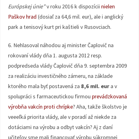
Európskej únie”
v roku 2016 k dispozícii
nielen
Paškov hrad
(dosiaľ za 64,6 mil. eur), ale i anglický
park a tenisový kurt pri kaštieli v Rusovciach.
6. Nehlasoval náhodou aj minister Čaplovič na
rokovaní vlády dňa 1. augusta 2012 resp.
podpredseda vlády Čaplovič dňa 9. septembra 2009
za realizáciu investičného zámeru, na základe
ktorého mala byť postavená za
8,6 mil. eur
a v
spolupráci s farmaceutickou firmou
prevádzkovaná
výrobňa vakcín proti chrípke
? Aha, takže školstvo je
veeeľká priorita vlády, ale v poradí až niekde za
dotáciami na výrobu a odbyt vakcín? Aj z daní
učiteľov sme mali financovať výrobu súkromnej