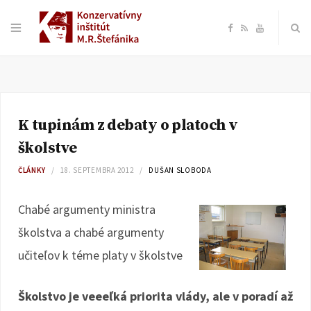
F
R
Y
a
S
o
c
S
u
K tupinám z debaty o platoch v
e
T
školstve
b
u
ČLÁNKY
18. SEPTEMBRA 2012
DUŠAN SLOBODA
o
b
Chabé argumenty ministra
školstva a chabé argumenty
o
e
učiteľov k téme platy v školstve
k
Školstvo je veeeľká priorita vlády, ale v poradí až