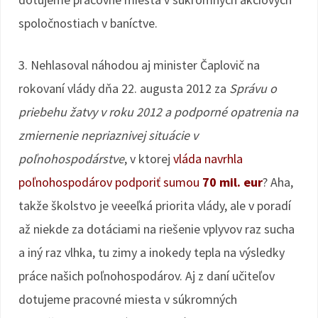
spoločnostiach v baníctve.
3. Nehlasoval náhodou aj minister Čaplovič na
rokovaní vlády dňa 22. augusta 2012 za
Správu o
priebehu žatvy v roku 2012 a podporné opatrenia na
zmiernenie nepriaznivej situácie v
poľnohospodárstve
, v ktorej
vláda navrhla
poľnohospodárov podporiť sumou
70 mil. eur
? Aha,
takže školstvo je veeeľká priorita vlády, ale v poradí
až niekde za dotáciami na riešenie vplyvov raz sucha
a iný raz vlhka, tu zimy a inokedy tepla na výsledky
práce našich poľnohospodárov. Aj z daní učiteľov
dotujeme pracovné miesta v súkromných