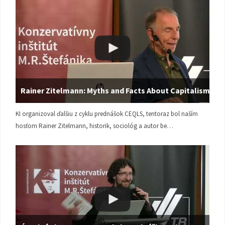
Rainer Zitelmann: Myths and Facts About Capitalism
KI organizoval ďalšiu z cyklu prednášok CEQLS, tentoraz bol naším
hosťom Rainer Zitelmann, historik, sociológ a autor be…