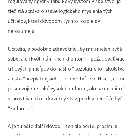
regulovaný rigidný tabuľkový systém v školstve, je
tiež zlá správa o stave logického myslenia tých
učiteľov, ktorí dôvodom týchto rozdielov
nerozumejú.
Učitelia, a podobne zdravotníci, by mali nielen kvôli
sebe, ale i kvôli nám – ich klientom – požadovať viac
trhových princípov do nášho “bezplatného” školstva
a ešte “bezplatnejšieho” zdravotníctva. Niečo, čomu
prisudzujeme takú vysokú hodnotu, ako vzdelaniu či
starostlivosti o zdravotný stav, predsa nemôže byť
“zadarmo”.
A je tu ešte ďalší dôvod – ten ale berte, prosím, s