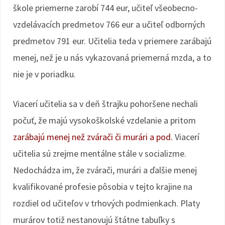
škole priemerne zarobí 744 eur, učiteľ všeobecno-
vzdelávacích predmetov 766 eur a učiteľ odborných
predmetov 791 eur. Učitelia teda v priemere zarábajú
menej, než je u nás vykazovaná priemerná mzda, a to
nie je v poriadku.
Viacerí učitelia sa v deň štrajku pohoršene nechali
počuť, že majú vysokoškolské vzdelanie a pritom
zarábajú menej než zvárači či murári a pod.
Viacerí
učitelia sú zrejme mentálne stále v socializme.
Nedochádza im, že zvárači, murári a ďalšie menej
kvalifikované profesie pôsobia v tejto krajine na
rozdiel od učiteľov v trhových podmienkach. Platy
murárov totiž nestanovujú štátne tabuľky s