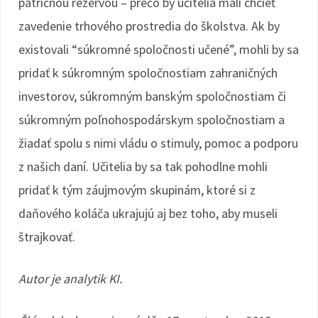
patričnou rezervou – prečo by učitelia mali chcieť
zavedenie trhového prostredia do školstva. Ak by
existovali “súkromné spoločnosti učené”, mohli by sa
pridať k súkromným spoločnostiam zahraničných
investorov, súkromným banským spoločnostiam či
súkromným poľnohospodárskym spoločnostiam a
žiadať spolu s nimi vládu o stimuly, pomoc a podporu
z našich daní. Učitelia by sa tak pohodlne mohli
pridať k tým záujmovým skupinám, ktoré si z
daňového koláča ukrajujú aj bez toho, aby museli
štrajkovať.
Autor je analytik KI.