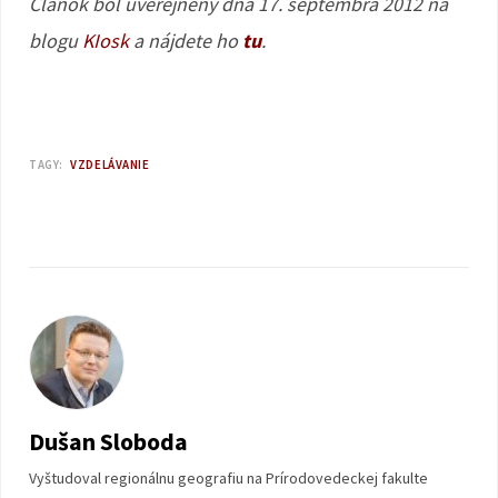
Článok bol uverejnený dňa 17. septembra 2012 na
blogu
KIosk
a nájdete ho
tu
.
TAGY:
VZDELÁVANIE
Dušan Sloboda
Vyštudoval regionálnu geografiu na Prírodovedeckej fakulte