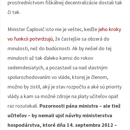
prostredníctvom fiškálnej decentralizácie dostali tak
či tak.
Minister Čaplovič isto nie je veštec, keďže
jeho kroky
vo funkcii potvrdzujú
, že častejšie sa obzerá do
minulosti, než do budúcnosti. Ak by nešiel do tej
minulosti až tak ďaleko kamsi do rokov
sedemdesiatych, a pozastavil sa nad vlastným
spolurozhodovaním vo vláde, ktorej je členom,
možno by zistil, aký je stav rozpočtu a aké sú priority
vlády a kam sa možné zdroje na platy učiteľov opäť
raz rozutekali.
Pozornosti pána ministra – ale tiež
učiteľov – by nemali ujsť návrhy ministerstva
hospodárstva, ktoré dňa 14. septembra 2012 –