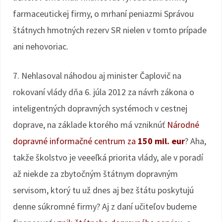
farmaceutickej firmy, o mrhaní peniazmi Správou
štátnych hmotných rezerv SR nielen v tomto prípade
ani nehovoriac.
7. Nehlasoval náhodou aj minister Čaplovič na
rokovaní vlády dňa 6. júla 2012 za návrh zákona o
inteligentných dopravných systémoch v cestnej
doprave, na základe ktorého má vzniknúť
Národné
dopravné informačné centrum za
150 mil. eur
? Aha,
takže školstvo je veeeľká priorita vlády, ale v poradí
až niekde za zbytočným štátnym dopravným
servisom, ktorý tu už dnes aj bez štátu poskytujú
denne súkromné firmy? Aj z daní učiteľov budeme