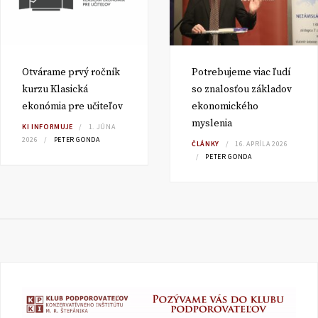
Otvárame prvý ročník
Potrebujeme viac ľudí
kurzu Klasická
so znalosťou základov
ekonómia pre učiteľov
ekonomického
myslenia
KI INFORMUJE
1. JÚNA
2026
PETER GONDA
ČLÁNKY
16. APRÍLA 2026
PETER GONDA