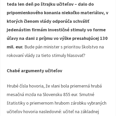
teda len deň po štrajku učiteľov – dalo do
pripomienkového konania niekoľko materiálov, v
ktorých členom vlády odporúča schváliť
jedenástim firmám investičné stimuly vo forme
úľavy na dani z príjmu vo výške presahujúcej 130
mil. eur.
Bude pán minister s prioritou školstvo na
rokovaní vlády za tieto stimuly hlasovať?
Chabé argumenty učiteľov
Hrubé čísla hovoria, že vlani bola priemerná hrubá
mesačná mzda na Slovensku 855 eur. Smutné
štatistiky o priemernom hrubom zárobku vybraných
učiteľov hovoria nasledovné: učiteľ na základnej