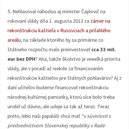
5. Nehlasoval náhodou aj minister Čaplovič na
rokovaní vlády dňa 1. augusta 2012 za
zámer na
rekonštrukciu kaštieľa v Rusovciach a priľahlého
areálu
, na základe ktorého by sa primárne zo
štátneho rozpočtu malo preinvestovať
cca 33 mil.
eur bez DPH
? Aha, takže školstvo je veeeľká priorita
vlády, ale v poradí až niekde za financovaním
rekonštrukcie kaštieľov pre štátnych pohlavárov? Aj z
daní učiteľov budeme financovať rekonštrukciu
národnej kultúrnej pamiatky, ktorú síce bolo treba
urobiť už dávno, ale udeje sa tak až teraz. Teraz
preto, lebo naši papaláši chcú mať
“v súvislosti s
predsedníctvom Slovenskej republiky v Rade