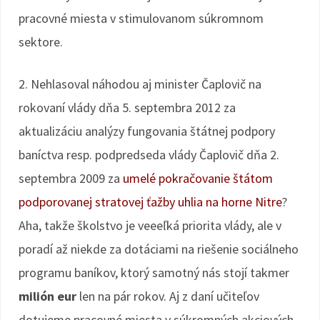
pracovné miesta v stimulovanom súkromnom
sektore.
2. Nehlasoval náhodou aj minister Čaplovič na
rokovaní vlády dňa 5. septembra 2012 za
aktualizáciu analýzy fungovania štátnej podpory
baníctva resp. podpredseda vlády Čaplovič dňa 2.
septembra 2009 za
umelé pokračovanie štátom
podporovanej stratovej ťažby uhlia na horne Nitre
?
Aha, takže školstvo je veeeľká priorita vlády, ale v
poradí až niekde za dotáciami na riešenie sociálneho
programu baníkov, ktorý samotný nás stojí takmer
milión eur
len na pár rokov. Aj z daní učiteľov
dotujeme pracovné miesta v súkromných akciových