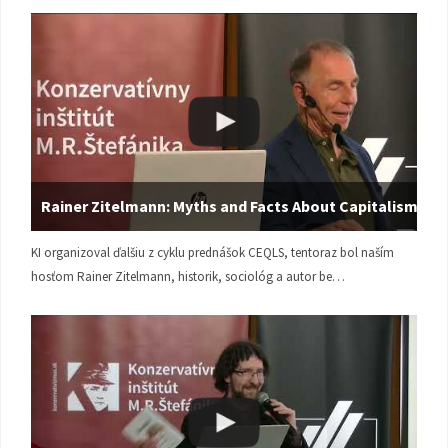
Rainer Zitelmann: Myths and Facts About Capitalism
KI organizoval ďalšiu z cyklu prednášok CEQLS, tentoraz bol naším
hosťom Rainer Zitelmann, historik, sociológ a autor be…