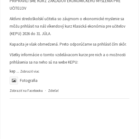
PRIPRAVILI SME KURZ ZÁKLADOV EKONOMICKÉHO MYSLENIA PRE
UČITEĽOV
Aktívni stredoškolskí učitelia so záujmom o ekonomické myslenie sa
môžu prihlásiť na náš víkendový kurz Klasická ekonómia pre učiteľov
(KEPU) 2026 do 31. JÚLA.
Kapacita je však obmedzená. Preto odporúčame sa prihlásiť čím skôr.
Všetky informácie o tomto vzdelávacom kurze pre nich a o možnosti
prihlásenia sa na neho sú na webe KEPU:
kep
...
Zobraziť viac
Fotografia
Zobraziť na Facebooku
·
Zdieľať