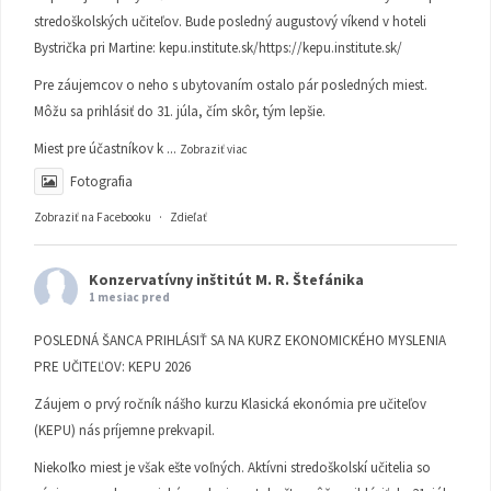
stredoškolských učiteľov. Bude posledný augustový víkend v hoteli
Bystrička pri Martine:
kepu.institute.sk/https://kepu.institute.sk/
Pre záujemcov o neho s ubytovaním ostalo pár posledných miest.
Môžu sa prihlásiť do 31. júla, čím skôr, tým lepšie.
Miest pre účastníkov k
...
Zobraziť viac
Fotografia
Zobraziť na Facebooku
·
Zdieľať
Konzervatívny inštitút M. R. Štefánika
1 mesiac pred
POSLEDNÁ ŠANCA PRIHLÁSIŤ SA NA KURZ EKONOMICKÉHO MYSLENIA
PRE UČITEĽOV: KEPU 2026
Záujem o prvý ročník nášho kurzu Klasická ekonómia pre učiteľov
(KEPU) nás príjemne prekvapil.
Niekoľko miest je však ešte voľných. Aktívni stredoškolskí učitelia so