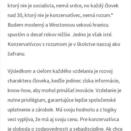
ktorý nie je socialista, nemá srdce, no každý človek
nad 30, ktorý nie je konzervatívec, nemá rozum.“
Budem moderný a Winstonovu vekovú hranicu
spustím o desať rokov nižšie. Jedno je však isté.
Konzervatívcov s rozumom je v školstve naozaj ako
šafranu.
Výsledkom a cieľom každého vzdelania je rozvoj
charakteru človeka, keďže jedinec získa informácie,
know-how, aby mohol prinášať inovácie. Vzdelanie je
nutne privilégium, garantujúce lepšie spoločenské
uplatnenie a zárobok. Má svoju hodnotu a z logiky
veci vyplýva, že má aj svoju cenu. Pre konzervatívca
je sloboda o zodpovednosti a sebadisciplíne. Ak chce