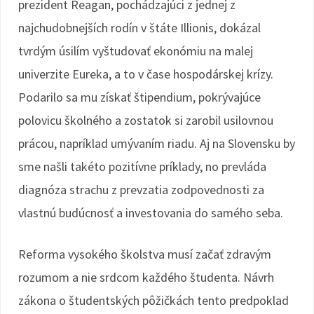
prezident Reagan, pochádzajúci z jednej z
najchudobnejších rodín v štáte Illionis, dokázal
tvrdým úsilím vyštudovať ekonómiu na malej
univerzite Eureka, a to v čase hospodárskej krízy.
Podarilo sa mu získať štipendium, pokrývajúce
polovicu školného a zostatok si zarobil usilovnou
prácou, napríklad umývaním riadu. Aj na Slovensku by
sme našli takéto pozitívne príklady, no prevláda
diagnóza strachu z prevzatia zodpovednosti za
vlastnú budúcnosť a investovania do samého seba.
Reforma vysokého školstva musí začať zdravým
rozumom a nie srdcom každého študenta. Návrh
zákona o študentských pôžičkách tento predpoklad