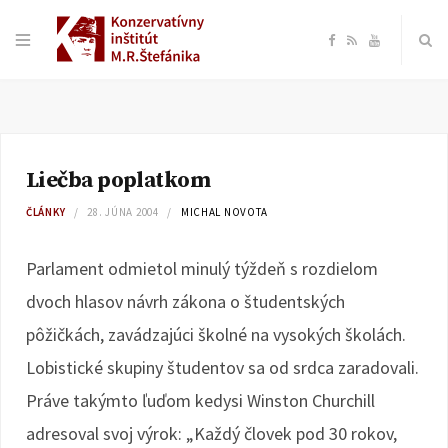
F
R
Y
a
S
o
c
S
u
Liečba poplatkom
e
T
ČLÁNKY
28. JÚNA 2004
MICHAL NOVOTA
b
u
Parlament odmietol minulý týždeň s rozdielom
o
b
dvoch hlasov návrh zákona o študentských
pôžičkách, zavádzajúci školné na vysokých školách.
o
e
Lobistické skupiny študentov sa od srdca zaradovali.
k
Práve takýmto ľuďom kedysi Winston Churchill
adresoval svoj výrok: „Každý človek pod 30 rokov,