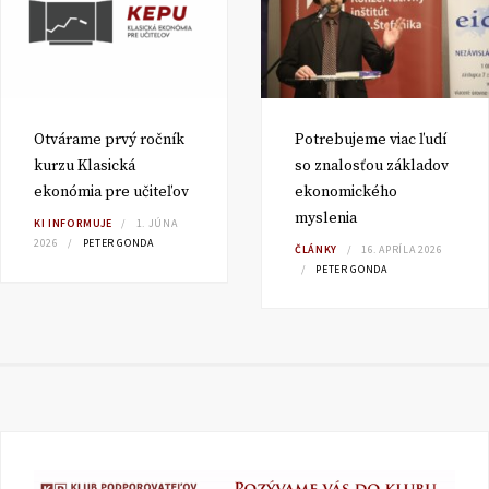
Otvárame prvý ročník
Potrebujeme viac ľudí
kurzu Klasická
so znalosťou základov
ekonómia pre učiteľov
ekonomického
myslenia
KI INFORMUJE
1. JÚNA
2026
PETER GONDA
ČLÁNKY
16. APRÍLA 2026
PETER GONDA