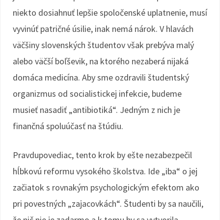
niekto dosiahnuť lepšie spoločenské uplatnenie, musí
vyvinúť patričné úsilie, inak nemá nárok. V hlavách
väčšiny slovenských študentov však prebýva malý
alebo väčší boľševik, na ktorého nezaberá nijaká
domáca medicína. Aby sme ozdravili študentský
organizmus od socialistickej infekcie, budeme
musieť nasadiť „antibiotiká“. Jedným z nich je
finančná spoluúčasť na štúdiu.
Pravdupovediac, tento krok by ešte nezabezpečil
hĺbkovú reformu vysokého školstva. Ide „iba“ o jej
začiatok s rovnakým psychologickým efektom ako
pri povestných „zajacovkách“. Študenti by sa naučili,
že nič nie je zadarmo a k tomu by sa vytvorila