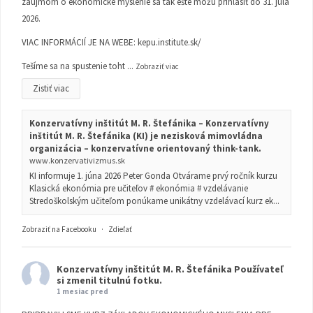
záujmom o ekonomické myslenie sa tak ešte môžu prihlásiť do 31. júla
2026.
VIAC INFORMÁCIÍ JE NA WEBE:
kepu.institute.sk/
Tešíme sa na spustenie toht
...
Zobraziť viac
Zistiť viac
Konzervatívny inštitút M. R. Štefánika – Konzervatívny
inštitút M. R. Štefánika (KI) je nezisková mimovládna
organizácia – konzervatívne orientovaný think-tank.
www.konzervativizmus.sk
KI informuje 1. júna 2026 Peter Gonda Otvárame prvý ročník kurzu
Klasická ekonómia pre učiteľov # ekonómia # vzdelávanie
Stredoškolským učiteľom ponúkame unikátny vzdelávací kurz ek...
Zobraziť na Facebooku
·
Zdieľať
Konzervatívny inštitút M. R. Štefánika
Používateľ
si zmenil titulnú fotku.
1 mesiac pred