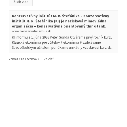
Zistiť viac
Konzervatívny inštitút M. R. Štefánika – Konzervatívny
inštitút M. R. Štefánika (KI) je nezisková mimovládna
organizácia – konzervatívne orientovaný think-tank.
www.konzervativizmus.sk
KI informuje 1. júna 2026 Peter Gonda Otvárame prvý ročník kurzu
Klasická ekonómia pre učiteľov # ekonómia # vzdelávanie
Stredoškolským učiteľom ponúkame unikátny vzdelávací kurz ek...
Zobraziť na Facebooku
·
Zdieľať