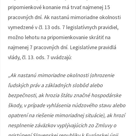
pripomienkové konanie má trvať najmenej 15
pracovných dní. Ak nastanú mimoriadne okolnosti
vymedzené v čl. 13 ods. 7 legislatívnych pravidiel,
možno lehotu na pripomienkovanie skrátiť na
najmenej 7 pracovných dní. Legislatívne pravidlá
vlády, čl. 13. ods. 7 uvádzajú:
„Ak nastanú mimoriadne okolnosti (ohrozenie
ľudských práv a základných slobôd alebo
bezpečnosti, ak hrozia štátu značné hospodárske
škody, v prípade vyhlásenia núdzového stavu alebo
opatrení na riešenie mimoriadnej situácie), ak hrozí
nesplnenie záväzkov vyplývajúcich zo Zmluvy o
pristúpení Slovenskej republiky k Európskej únii