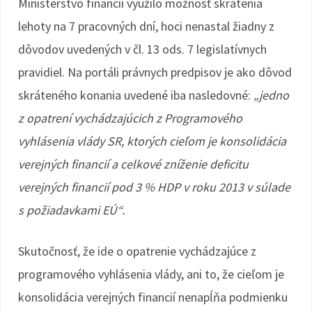
Ministerstvo financií využilo možnosť skrátenia
lehoty na 7 pracovných dní, hoci nenastal žiadny z
dôvodov uvedených v čl. 13 ods. 7 legislatívnych
pravidiel. Na portáli právnych predpisov je ako dôvod
skráteného konania uvedené iba nasledovné:
„jedno
z opatrení vychádzajúcich z Programového
vyhlásenia vlády SR, ktorých cieľom je konsolidácia
verejných financií a celkové zníženie deficitu
verejných financií pod 3 % HDP v roku 2013 v súlade
s požiadavkami EÚ“.
Skutočnosť, že ide o opatrenie vychádzajúce z
programového vyhlásenia vlády, ani to, že cieľom je
konsolidácia verejných financií nenapĺňa podmienku