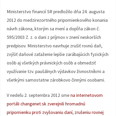
Ministerstvo financií SR predložilo dňa 24. augusta
2012 do medzirezortného pripomienkového konania
návrh zákona, ktorým sa mení a dopĺňa zákon č.
595/2003 Z. z. o dani z príjmov v znení neskorších
predpisov. Ministerstvo navrhuje zrušiť rovnú daň,
zvýšiť daňové zaťaženie lepšie zarábajúcich fyzických
osôb aj všetkých právnických osôb a obmedziť
využívanie tzv. paušálnych výdavkov živnostníkmi a
všetkými samostatne zárobkovo činnými osobami.
V nedeľu 2. septembra 2012 sme
na internetovom
portáli changenet.sk zverejnili hromadnú
pripomienku proti zvyšovaniu daní, zrušeniu rovnej