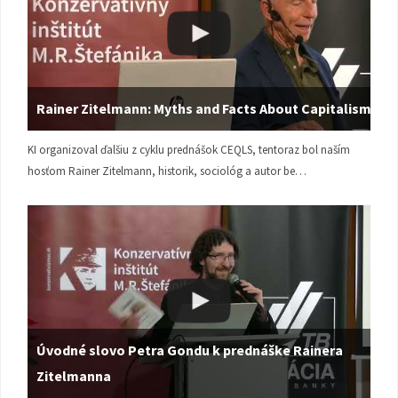
Rainer Zitelmann: Myths and Facts About Capitalism
KI organizoval ďalšiu z cyklu prednášok CEQLS, tentoraz bol naším
hosťom Rainer Zitelmann, historik, sociológ a autor be…
Úvodné slovo Petra Gondu k prednáške Rainera
Zitelmanna