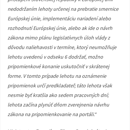
nedodržaním lehoty určenej na prebratie smernice
Európskej únie, implementáciu nariadení alebo
rozhodnutí Európskej únie, alebo ak ide o návrh
zákona mimo plánu legislatívnych úloh vlády z
dôvodu naliehavosti v termíne, ktorý neumožňuje
lehotu uvedenú v odseku 6 dodržať, možno
pripomienkové konanie uskutočniť v skrátenej
forme. V tomto prípade lehotu na oznámenie
pripomienok určí predkladateľ; táto lehota však
nesmie byť kratšia ako sedem pracovných dní;
lehota začína plynúť dňom zverejnenia návrhu
zákona na pripomienkovanie na portáli.“