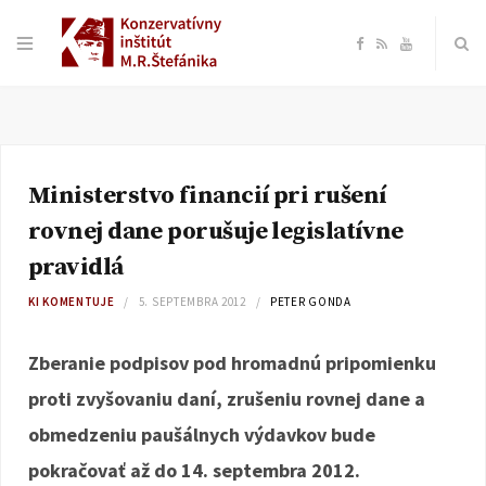
F
R
Y
a
S
o
c
S
u
Ministerstvo financií pri rušení
e
T
rovnej dane porušuje legislatívne
b
u
pravidlá
KI KOMENTUJE
5. SEPTEMBRA 2012
PETER GONDA
o
b
Zberanie podpisov pod hromadnú pripomienku
o
e
proti zvyšovaniu daní, zrušeniu rovnej dane a
k
obmedzeniu paušálnych výdavkov bude
pokračovať až do 14. septembra 2012.