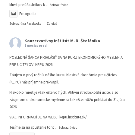
Miest pre účastníkov k
...
Zobraziť viac
Fotografia
Zobraziť na Facebooku
·
Zdieľať
Konzervatívny inštitút M. R. Štefánika
1 mesiac pred
POSLEDNÁ ŠANCA PRIHLÁSIŤ SA NA KURZ EKONOMICKÉHO MYSLENIA
PRE UČITEĽOV: KEPU 2026
Záujem o prvý ročník nášho kurzu Klasická ekonómia pre učiteľov
(KEPU) nás príjemne prekvapil.
Niekoľko miest je však ešte voľných. Aktívni stredoškolskí učitelia so
záujmom o ekonomické myslenie sa tak ešte môžu prihlásiť do 31. júla
2026.
VIAC INFORMÁCIÍ JE NA WEBE:
kepu.institute.sk/
Tešíme sa na spustenie toht
...
Zobraziť viac