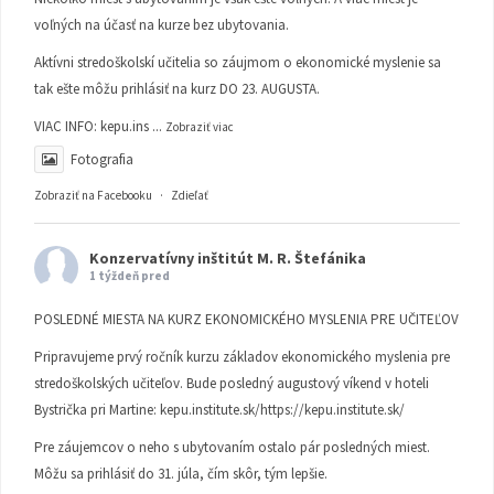
voľných na účasť na kurze bez ubytovania.
Aktívni stredoškolskí učitelia so záujmom o ekonomické myslenie sa
tak ešte môžu prihlásiť na kurz DO 23. AUGUSTA.
VIAC INFO:
kepu.ins
...
Zobraziť viac
Fotografia
Zobraziť na Facebooku
·
Zdieľať
Konzervatívny inštitút M. R. Štefánika
1 týždeň pred
POSLEDNÉ MIESTA NA KURZ EKONOMICKÉHO MYSLENIA PRE UČITEĽOV
Pripravujeme prvý ročník kurzu základov ekonomického myslenia pre
stredoškolských učiteľov. Bude posledný augustový víkend v hoteli
Bystrička pri Martine:
kepu.institute.sk/https://kepu.institute.sk/
Pre záujemcov o neho s ubytovaním ostalo pár posledných miest.
Môžu sa prihlásiť do 31. júla, čím skôr, tým lepšie.