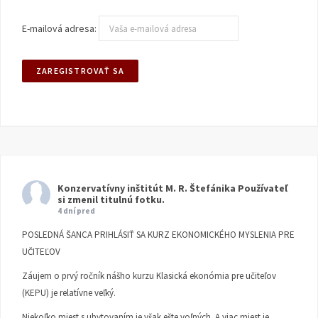
E-mailová adresa:
Konzervatívny inštitút M. R. Štefánika
Používateľ
si zmenil titulnú fotku.
4 dní pred
POSLEDNÁ ŠANCA PRIHLÁSIŤ SA KURZ EKONOMICKÉHO MYSLENIA PRE
UČITEĽOV
Záujem o prvý ročník nášho kurzu Klasická ekonómia pre učiteľov
(KEPU) je relatívne veľký.
Niekoľko miest s ubytovaním je však ešte voľných. A viac miest je