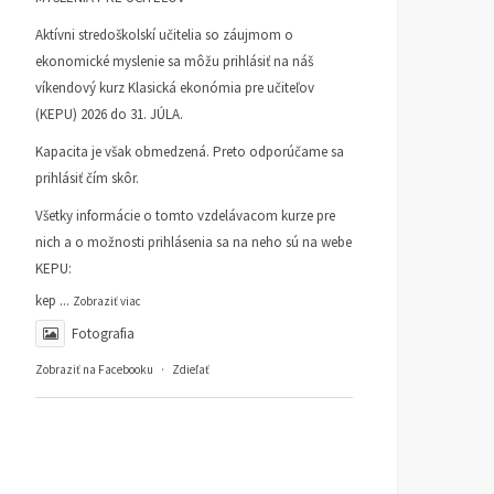
Potrebujeme viac ľudí so
Morálna autorita roku 17
Aktívni stredoškolskí učitelia so záujmom o
znalosťou základov
ČLÁNKY
9. MARCA 2026
ekonomické myslenie sa môžu prihlásiť na náš
ekonomického myslenia
DANIEL KLEIN
víkendový kurz Klasická ekonómia pre učiteľov
ČLÁNKY
16. APRÍLA 2026
(KEPU) 2026 do 31. JÚLA.
PETER GONDA
Kapacita je však obmedzená. Preto odporúčame sa
prihlásiť čím skôr.
Všetky informácie o tomto vzdelávacom kurze pre
nich a o možnosti prihlásenia sa na neho sú na webe
KEPU:
kep
...
Zobraziť viac
Fotografia
Zobraziť na Facebooku
·
Zdieľať