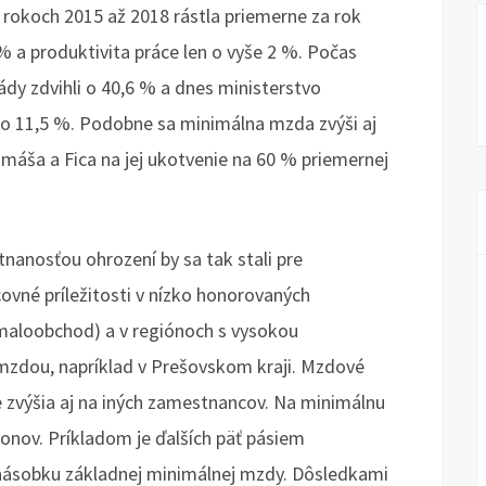
 V rokoch 2015 až 2018 rástla priemerne za rok
% a produktivita práce len o vyše 2 %. Počas
ády zdvihli o 40,6 % a dnes ministerstvo
ž o 11,5 %. Podobne sa minimálna mzda zvýši aj
omáša a Fica na jej ukotvenie na 60 % priemernej
nanosťou ohrození by sa tak stali pre
ovné príležitosti v nízko honorovaných
i maloobchod) a v regiónoch s vysokou
zdou, napríklad v Prešovskom kraji. Mzdové
 zvýšia aj na iných zamestnancov. Na minimálnu
konov. Príkladom je ďalších päť pásiem
ásobku základnej minimálnej mzdy. Dôsledkami