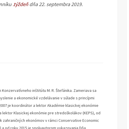
enníku
.týždeň
dňa 22. septembra 2019.
 Konzervatívneho inštitútu M. R. Štefánika. Zameriava sa
lenie a ekonomické vzdelávanie v súlade s princípmi
2007 je koordinátor a lektor Akadémie klasickej ekonómie
 a lektor Klasickej ekonómie pre stredoškolákov (KEPS), od
ok zahraničných ekonómov v rámci Conservative Economic
) a od roku 2015 je spoluautorom vykazovania Dňa