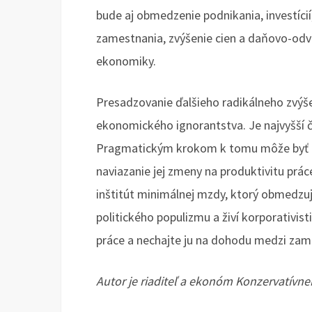
bude aj obmedzenie podnikania, investíci
zamestnania, zvýšenie cien a daňovo-odvo
ekonomiky.
Presadzovanie ďalšieho radikálneho zvýš
ekonomického ignorantstva. Je najvyšší ča
Pragmatickým krokom k tomu môže byť z
naviazanie jej zmeny na produktivitu prá
inštitút minimálnej mzdy, ktorý obmedzuj
politického populizmu a živí korporativist
práce a nechajte ju na dohodu medzi za
Autor je riaditeľ a ekonóm Konzervatívneh