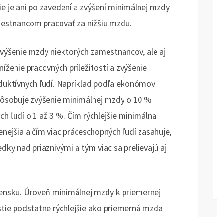
ie je ani po zavedení a zvýšení minimálnej mzdy.
mestnancom pracovať za nižšiu mzdu.
zvýšenie mzdy niektorých zamestnancov, ale aj
íženie pracovných príležitostí a zvýšenie
duktívnych ľudí. Napríklad podľa ekonómov
ôsobuje zvýšenie minimálnej mzdy o 10 %
h ľudí o 1 až 3 %. Čím rýchlejšie minimálna
lenejšia a čím viac práceschopných ľudí zasahuje,
dky nad priaznivými a tým viac sa prelievajú aj
ovensku. Úroveň minimálnej mzdy k priemernej
rastie podstatne rýchlejšie ako priemerná mzda