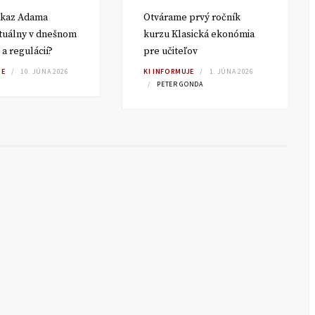
dkaz Adama
Otvárame prvý ročník
tuálny v dnešnom
kurzu Klasická ekonómia
 a regulácií?
pre učiteľov
IE
10. JÚNA 2026
KI INFORMUJE
1. JÚNA 2026
PETER GONDA