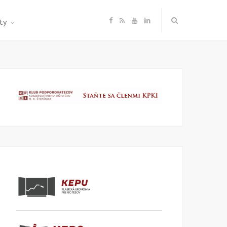
F
R
Y
L
ty
a
S
o
i
c
S
u
n
e
T
k
b
u
e
o
b
d
o
e
I
k
n