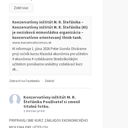
Zistiť viac
Konzervatívny inštitút M. R. Štefánika –
Konzervatívny inštitút M. R. Štefánika (KI)
je nezisková mimovládna organizácia –
konzervatívne orientovaný think-tank.
www.konzervativizmus.sk
KI informuje 1. júna 2026 Peter Gonda Otvárame
prvý ročník kurzu Klasická ekonómia pre učiteľov
# ekonómia # vzdelávanie Stredoškolským
učiteľom ponúkame unikátny vzdelávací kurz
ek...
Zobraziť na Facebooku
·
Zdieľať
Konzervatívny inštitút M. R.
Štefánika
Používateľ si zmenil
titulnú fotku.
1 mesiac pred
PRIPRAVILI SME KURZ ZÁKLADOV EKONOMICKÉHO
MYSLENIA PRE UČITEĽOV