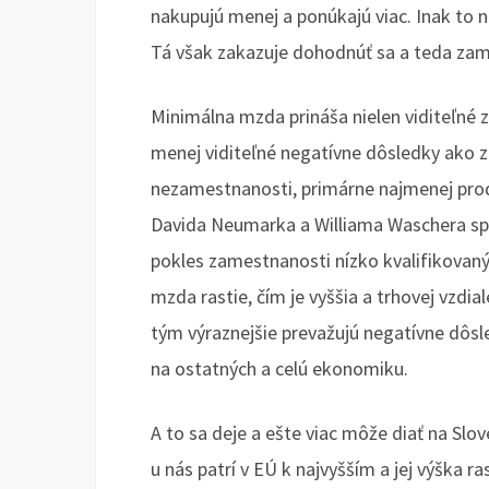
nakupujú menej a ponúkajú viac. Inak to n
Tá však zakazuje dohodnúť sa a teda za
Minimálna mzda prináša nielen viditeľné 
menej viditeľné negatívne dôsledky ako zn
nezamestnanosti, primárne najmenej pro
Davida Neumarka a Williama Waschera sp
pokles zamestnanosti nízko kvalifikovanýc
mzda rastie, čím je vyššia a trhovej vzdia
tým výraznejšie prevažujú negatívne dôsle
na ostatných a celú ekonomiku.
A to sa deje a ešte viac môže diať na Sl
u nás patrí v EÚ k najvyšším a jej výška 