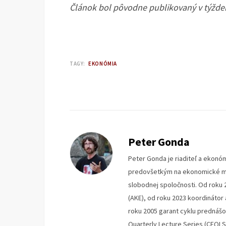
Článok bol pôvodne publikovaný v týžd
TAGY:
EKONÓMIA
Peter Gonda
Peter Gonda je riaditeľ a ekonóm
predovšetkým na ekonomické mys
slobodnej spoločnosti. Od roku 
(AKE), od roku 2023 koordinátor
roku 2005 garant cyklu prednáš
Quarterly Lecture Series (CEQLS