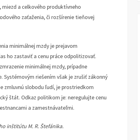
í, miezd a celkového produktívneho
dového zaťaženia, či rozšírenie tieňovej
enia minimálnej mzdy je prejavom
s ho zastaviť a cenu práce odpolitizovať.
mrazenie minimálnej mzdy, prípadne
ce. Systémovým riešením však je zrušiť zákonný
e zmluvnú slobodu ľudí, je prostriedkom
ický štát. Odkaz politikom je: neregulujte cenu
mestnancami a zamestnávateľmi.
o inštitútu M. R. Štefánika.