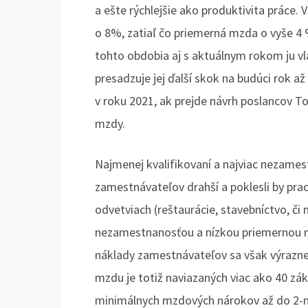
a ešte rýchlejšie ako produktivita práce.
o 8%, zatiaľ čo priemerná mzda o vyše 4 
tohto obdobia aj s aktuálnym rokom ju vl
presadzuje jej ďalší skok na budúci rok a
v roku 2021, ak prejde návrh poslancov T
mzdy.
Najmenej kvalifikovaní a najviac nezamest
zamestnávateľov drahší a poklesli by prac
odvetviach (reštaurácie, stavebníctvo, č
nezamestnanosťou a nízkou priemernou m
náklady zamestnávateľov sa však výrazne
mzdu je totiž naviazaných viac ako 40 zá
minimálnych mzdových nárokov až do 2-n