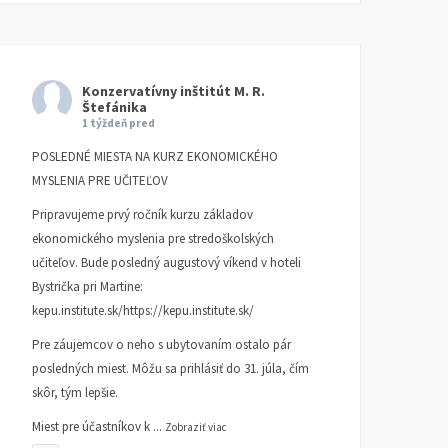
Konzervatívny inštitút M. R.
Štefánika
1 týždeň pred
POSLEDNÉ MIESTA NA KURZ EKONOMICKÉHO
MYSLENIA PRE UČITEĽOV
Pripravujeme prvý ročník kurzu základov
ekonomického myslenia pre stredoškolských
učiteľov. Bude posledný augustový víkend v hoteli
Bystrička pri Martine:
kepu.institute.sk/https://kepu.institute.sk/
Pre záujemcov o neho s ubytovaním ostalo pár
posledných miest. Môžu sa prihlásiť do 31. júla, čím
skôr, tým lepšie.
Miest pre účastníkov k
...
Zobraziť viac