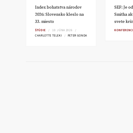
om
Index bohatstva národov
SEF: Je o
2026: Slovensko kleslo na
Smitha ak
33. miesto
svete kríz
RA
ŠTÚDIE
10. JÚNA 2026
KONFERENC
CHARLOTTE TELEKI
PETER GONDA