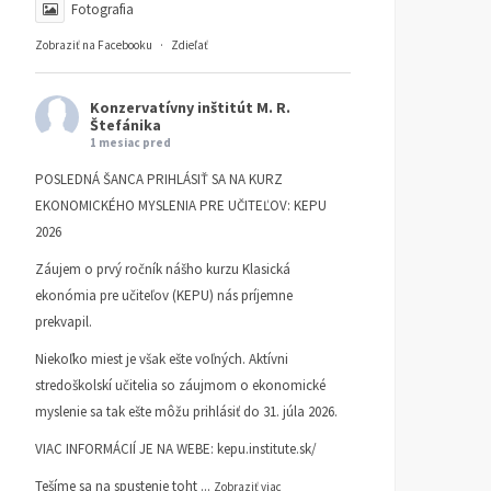
Fotografia
Zobraziť na Facebooku
·
Zdieľať
Konzervatívny inštitút M. R.
Štefánika
1 mesiac pred
POSLEDNÁ ŠANCA PRIHLÁSIŤ SA NA KURZ
EKONOMICKÉHO MYSLENIA PRE UČITEĽOV: KEPU
2026
Záujem o prvý ročník nášho kurzu Klasická
ekonómia pre učiteľov (KEPU) nás príjemne
prekvapil.
Niekoľko miest je však ešte voľných. Aktívni
stredoškolskí učitelia so záujmom o ekonomické
myslenie sa tak ešte môžu prihlásiť do 31. júla 2026.
VIAC INFORMÁCIÍ JE NA WEBE:
kepu.institute.sk/
Tešíme sa na spustenie toht
...
Zobraziť viac