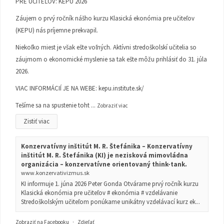
PRE UČITEĽOV: KEPU 2026
Záujem o prvý ročník nášho kurzu Klasická ekonómia pre učiteľov
(KEPU) nás príjemne prekvapil.
Niekoľko miest je však ešte voľných. Aktívni stredoškolskí učitelia so
záujmom o ekonomické myslenie sa tak ešte môžu prihlásiť do 31. júla
2026.
VIAC INFORMÁCIÍ JE NA WEBE:
kepu.institute.sk/
Tešíme sa na spustenie toht
...
Zobraziť viac
Zistiť viac
Konzervatívny inštitút M. R. Štefánika – Konzervatívny
inštitút M. R. Štefánika (KI) je nezisková mimovládna
organizácia – konzervatívne orientovaný think-tank.
www.konzervativizmus.sk
KI informuje 1. júna 2026 Peter Gonda Otvárame prvý ročník kurzu
Klasická ekonómia pre učiteľov # ekonómia # vzdelávanie
Stredoškolským učiteľom ponúkame unikátny vzdelávací kurz ek...
Zobraziť na Facebooku
·
Zdieľať