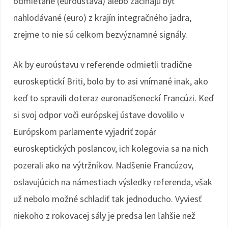
odmietané (euroústava) alebo začínajú byť
nahlodávané (euro) z krajín integračného jadra,
zrejme to nie sú celkom bezvýznamné signály.
Ak by euroústavu v referende odmietli tradične
euroskeptickí Briti, bolo by to asi vnímané inak, ako
keď to spravili doteraz euronadšeneckí Francúzi. Keď
si svoj odpor voči európskej ústave dovolilo v
Európskom parlamente vyjadriť zopár
euroskeptických poslancov, ich kolegovia sa na nich
pozerali ako na výtržníkov. Nadšenie Francúzov,
oslavujúcich na námestiach výsledky referenda, však
už nebolo možné schladiť tak jednoducho. Vyviesť
niekoho z rokovacej sály je predsa len ľahšie než