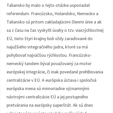
Taliansko by malo o tejto otázke usporiadať
referendum. Francúzsko, Holandsko, Nemecko a
Taliansko sú pritom zakladajúcimi členmi únie a ak
sa z času na čas vyskytli úvahy o tzv. viacrýchlostnej
EÚ, tieto štyri krajiny boli vždy zaraďované do
najužšieho integračného jadra, ktoré sa má
pohybovať najväčšou rýchlosťou. Francúzsko-
nemecký tandem býval považovaný za motor
európskej integrácie, či inak povedané prehlbovania
centralizácie v EÚ. A európska ústava i spoločná
európska mena sú mimoriadne významnými
nástrojmi centralizácie EÚ a jej postupného
pretvárania na európsky superštát. Ak sú dnes