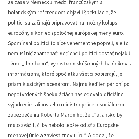
sa zasa v Nemecku medzi francúzskym a
holandským referendom objavili špekulácie, že
politici sa začínajú pripravovať na možný kolaps
eurozóny a koniec spoločnej európskej meny euro.
Spomínaní politici to síce vehementne popreli, ale to
nemusí nič znamenať: Keď chcú politici dostať nejakú
tému „do obehu“, vypustenie skúšobných balónikov s
informáciami, ktoré spočiatku všetci popierajú, je
priam klasickým scenárom. Najmä keď len pár dní po
nepotvrdených špekuláciách nasledovalo oficiálne
vyjadrenie talianskeho ministra práce a sociálneho
zabezpečenia Roberta Maroniho, že „Taliansko by
malo zvážiť, či by nebolo lepšie odísť z Európskej
menovej únie a zaviesť znovu líru“. A dodal, že