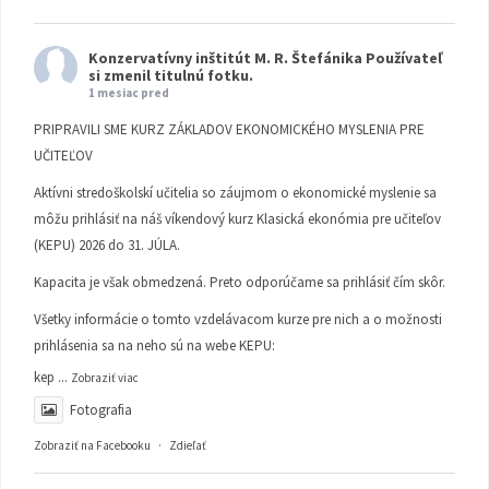
Konzervatívny inštitút M. R. Štefánika
Používateľ
si zmenil titulnú fotku.
1 mesiac pred
PRIPRAVILI SME KURZ ZÁKLADOV EKONOMICKÉHO MYSLENIA PRE
UČITEĽOV
Aktívni stredoškolskí učitelia so záujmom o ekonomické myslenie sa
môžu prihlásiť na náš víkendový kurz Klasická ekonómia pre učiteľov
(KEPU) 2026 do 31. JÚLA.
Kapacita je však obmedzená. Preto odporúčame sa prihlásiť čím skôr.
Všetky informácie o tomto vzdelávacom kurze pre nich a o možnosti
prihlásenia sa na neho sú na webe KEPU:
kep
...
Zobraziť viac
Fotografia
Zobraziť na Facebooku
·
Zdieľať