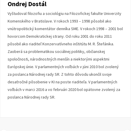
Ondrej Dostál
Vyštudoval filozofiu a sociológiu na Filozofickej fakulte Univerzity
Komenského v Bratislave. V rokoch 1993 – 1998 pôsobil ako
vnútropolitický komentátor denníka SME. V rokoch 1998 – 2001 bol
hovorcom Demokratickej strany. Od roku 2001 do roku 2011
pôsobil ako riaditeľ Konzervatívneho inštitútu M. R. Štefánika.
Zaoberá sa problematikou sociálnej politiky, občianskej
spoločnosti, národnostných menšín a niektorými aspektmi
Európskej únie. V parlamentných voľbách v júni 2010 bol zvolený
za poslanca Národnej rady SR. Z tohto dôvodu ukončil svoje
desaťročné pôsobenie v KI na poste riaditeľa. V parlamentných
voľbách v marci 2016 a vo februári 2020 bol opätovne zvolený za
poslanca Národnej rady SR.