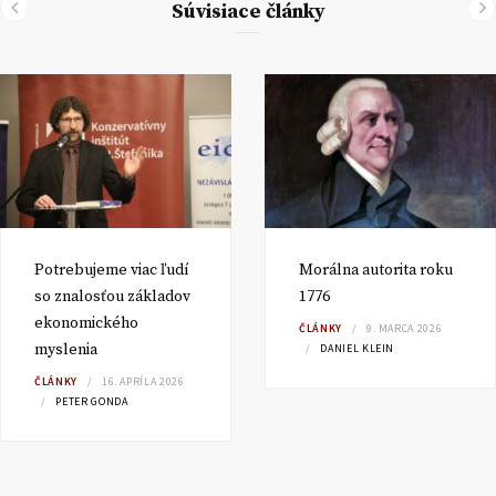
Súvisiace články
Potrebujeme viac ľudí
Morálna autorita roku
so znalosťou základov
1776
ekonomického
ČLÁNKY
9. MARCA 2026
myslenia
DANIEL KLEIN
ČLÁNKY
16. APRÍLA 2026
PETER GONDA