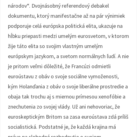
národov“. Dvojnásobný referendový debakel
dokumentu, ktorý manifestačne až na pár výnimiek
podporuje celá európska politická elita, ukazuje na
hĺbku priepasti medzi umelým eurosvetom, v ktorom
žije táto elita so svojim vlastným umelým
európskym jazykom, a svetom normálnych ľudí. A nie
je pritom veľmi dôležité, že Francúzi odmietli
euroústavu z obáv o svoje sociálne vymoženosti,
kým Holanďania z obáv o svoje liberálne prostredie a
obaja tak trochu aj s miernou prímesou xenofóbie a
znechutenia zo svojej vlády. Už ani nehovoriac, že
euroskeptickým Britom sa zasa euroústava zdá príliš
socialistická. Podstatné je, že každá krajina má
právo na slobodné rozhodnutie o svojom