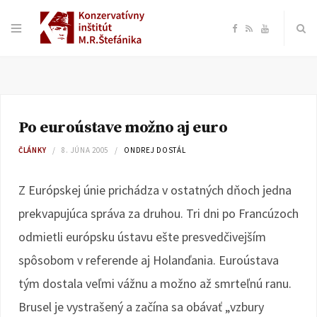
F
R
Y
a
S
o
c
S
u
Po euroústave možno aj euro
e
T
ČLÁNKY
8. JÚNA 2005
ONDREJ DOSTÁL
b
u
Z Európskej únie prichádza v ostatných dňoch jedna
o
b
prekvapujúca správa za druhou. Tri dni po Francúzoch
odmietli európsku ústavu ešte presvedčivejším
o
e
spôsobom v referende aj Holanďania. Euroústava
k
tým dostala veľmi vážnu a možno až smrteľnú ranu.
Brusel je vystrašený a začína sa obávať „vzbury