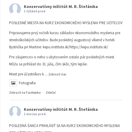
Konzervatívny inštitút M. R. Štefánika
1 týždeň pred
POSLEDNÉ MIESTA NA KURZ EKONOMICKÉHO MYSLENIA PRE UČITEĽOV
Pripravujeme prvý ročník kurzu základov ekonomického myslenia pre
stredoškolských učiteľov. Bude posledný augustový víkend v hoteli
Bystrička pri Martine:
kepu.institute.sk/https://kepu.institute.sk/
Pre záujemcov o neho s ubytovaním ostalo pár posledných miest.
Môžu sa prihlásiť do 31. júla, čím skôr, tým lepšie.
Miest pre účastníkov k
...
Zobraziť viac
Fotografia
Zobraziť na Facebooku
·
Zdieľať
Konzervatívny inštitút M. R. Štefánika
1 mesiac pred
POSLEDNÁ ŠANCA PRIHLÁSIŤ SA NA KURZ EKONOMICKÉHO MYSLENIA