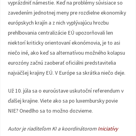
vyprázdniť námestie. Keď na problémy súvisiace so
zavedením jednotnej meny pre rozdielne ekonomiky
európskych krajín a z nich vyplývajúcu hrozbu
prehlbovania centralizácie EÚ upozorňovali len
niektorí kriticky orientovaní ekonómovia, je to asi
niečo iné, ako keď sa alternatívou možného kolapsu
eurozóny začnú zaoberať oficiálni predstavitelia
najväčšej krajiny EÚ. V Európe sa skrátka niečo deje.
Už 10. júla sa o euroústave uskutoční referendum v
ďalšej krajine. Viete ako sa po luxembursky povie
NIE? Onedlho sa to možno dozvieme.
Autor je riaditeľom KI a koordinátorom
Iniciatívy