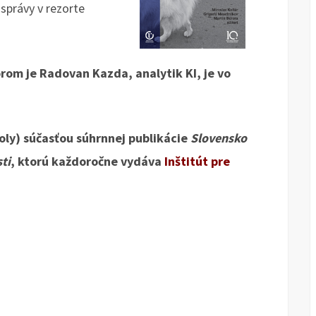
správy v rezorte
rom je Radovan Kazda, analytik KI, je vo
oly) súčasťou súhrnnej publikácie
Slovensko
ti
, ktorú každoročne vydáva
Inštitút pre