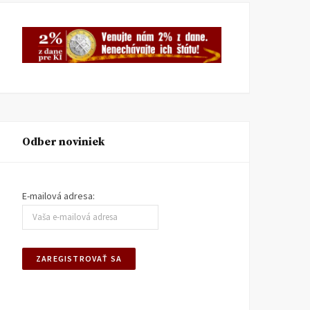
Odber noviniek
Štúdia o eurofondoch a
Kam smerujú eurofondy 
firme SENSIM, s.r.o.
vzdelávaní na Slovensku
E-mailová adresa:
ŠTÚDIE
15. OKTÓBRA 2015
ŠTÚDIE
12. MÁJA 2015
IVAN KUHN
DUŠAN SLOBODA