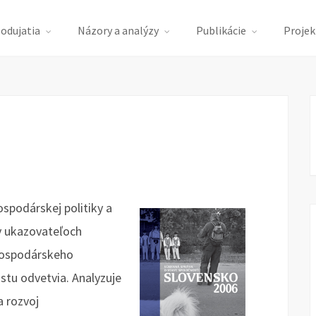
podujatia
Názory a analýzy
Publikácie
Projek
ospodárskej politiky a
v ukazovateľoch
ohospodárskeho
astu odvetvia. Analyzuje
a rozvoj