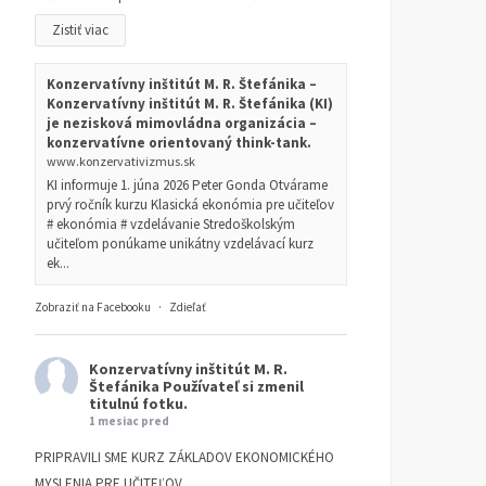
Zistiť viac
Konzervatívny inštitút M. R. Štefánika –
Konzervatívny inštitút M. R. Štefánika (KI)
je nezisková mimovládna organizácia –
konzervatívne orientovaný think-tank.
www.konzervativizmus.sk
KI informuje 1. júna 2026 Peter Gonda Otvárame
prvý ročník kurzu Klasická ekonómia pre učiteľov
# ekonómia # vzdelávanie Stredoškolským
učiteľom ponúkame unikátny vzdelávací kurz
ek...
Zobraziť na Facebooku
·
Zdieľať
Konzervatívny inštitút M. R.
Štefánika
Používateľ si zmenil
titulnú fotku.
1 mesiac pred
PRIPRAVILI SME KURZ ZÁKLADOV EKONOMICKÉHO
MYSLENIA PRE UČITEĽOV