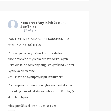
Konzervatívny inštitút M. R.
Štefánika
1 týždeň pred
POSLEDNÉ MIESTA NA KURZ EKONOMICKÉHO
MYSLENIA PRE UČITEĽOV
Pripravujeme prvý ročník kurzu základov
ekonomického myslenia pre stredoškolských
učiteľov. Bude posledný augustový víkend v hoteli
Bystrička pri Martine:
kepu.institute.sk/https://kepu.institute.sk/
Pre záujemcov o neho s ubytovaním ostalo pár
posledných miest. Môžu sa prihlásiť do 31. júla, čím
skôr, tým lepšie.
Miest pre účastníkov k
...
Zobraziť viac