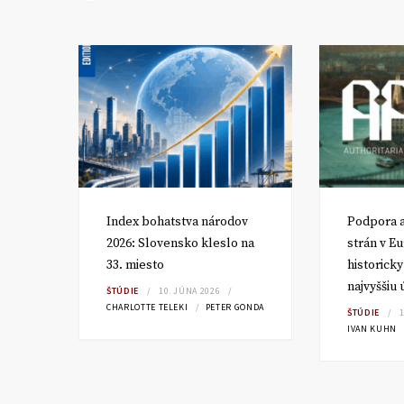
Index bohatstva národov
Podpora a
dná
2026: Slovensko kleslo na
strán v E
33. miesto
historick
najvyššiu
ŠTÚDIE
10. JÚNA 2026
CHARLOTTE TELEKI
PETER GONDA
ŠTÚDIE
1
IVAN KUHN