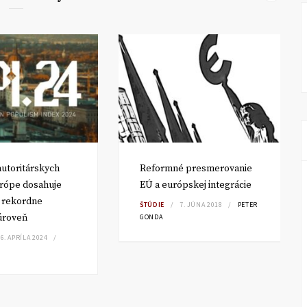
utoritárskych
Reformné presmerovanie
urópe dosahuje
EÚ a európskej integrácie
y rekordne
ŠTÚDIE
7. JÚNA 2018
PETER
 úroveň
GONDA
6. APRÍLA 2024