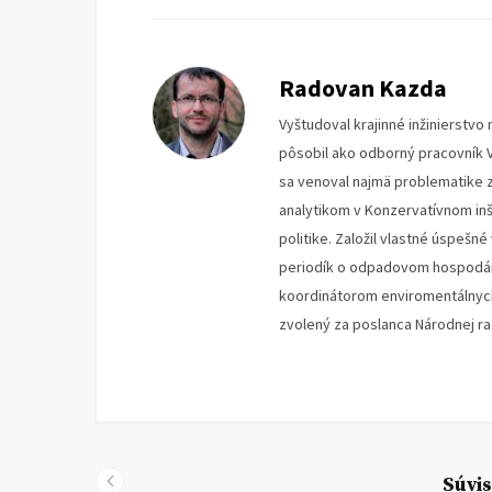
Radovan Kazda
Vyštudoval krajinné inžinierstv
pôsobil ako odborný pracovník V
sa venoval najmä problematike z
analytikom v Konzervatívnom inš
politike. Založil vlastné úspeš
periodík o odpadovom hospodár
koordinátorom enviromentálnych 
zvolený za poslanca Národnej ra
Súvis