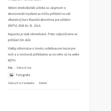
Aktívni stredoškolskí učitelia so záujmom o
ekonomické myslenie sa môžu prihlásiť na náš
víkendový kurz Klasická ekonómia pre učiteľov
(KEPU) 2026 do 31. JÚLA.
Kapacita je však obmedzená. Preto odporúčame sa
prihlásiť čím skôr.
Všetky informácie o tomto vzdelávacom kurze pre
nich a o možnosti prihlásenia sa na neho sú na webe
KEPU:
kep
...
Zobraziť viac
Fotografia
Zobraziť na Facebooku
·
Zdieľať