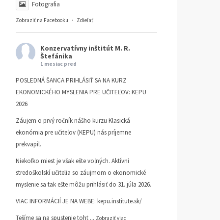
Fotografia
Zobraziť na Facebooku
·
Zdieľať
Konzervatívny inštitút M. R.
Štefánika
1 mesiac pred
POSLEDNÁ ŠANCA PRIHLÁSIŤ SA NA KURZ
EKONOMICKÉHO MYSLENIA PRE UČITEĽOV: KEPU
2026
Záujem o prvý ročník nášho kurzu Klasická
ekonómia pre učiteľov (KEPU) nás príjemne
prekvapil.
Niekoľko miest je však ešte voľných. Aktívni
stredoškolskí učitelia so záujmom o ekonomické
myslenie sa tak ešte môžu prihlásiť do 31. júla 2026.
VIAC INFORMÁCIÍ JE NA WEBE:
kepu.institute.sk/
Tešíme sa na spustenie toht
...
Zobraziť viac