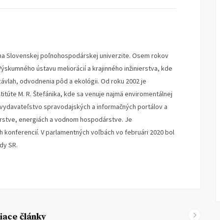
o na Slovenskej poľnohospodárskej univerzite. Osem rokov
ýskumného ústavu meliorácií a krajinného inžinierstva, kde
ávlah, odvodnenia pôd a ekológii. Od roku 2002 je
titúte M. R. Štefánika, kde sa venuje najmä enviromentálnej
né vydavateľstvo spravodajských a informačných portálov a
stve, energiách a vodnom hospodárstve. Je
konferencií. V parlamentných voľbách vo februári 2020 bol
dy SR.
iace články