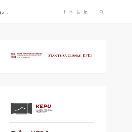
F
R
Y
L
ty
a
S
o
i
c
S
u
n
e
T
k
b
u
e
o
b
d
o
e
I
k
n