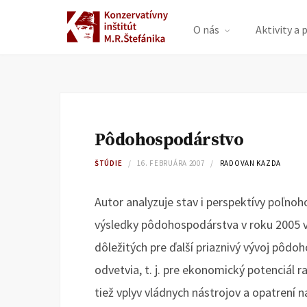
O nás
Aktivity a 
Pôdohospodárstvo
ŠTÚDIE
16. FEBRUÁRA 2007
RADOVAN KAZDA
Autor analyzuje stav i perspektívy poľnoh
výsledky pôdohospodárstva v roku 2005 
dôležitých pre ďalší priaznivý vývoj pôd
odvetvia, t. j. pre ekonomický potenciál r
tiež vplyv vládnych nástrojov a opatrení n